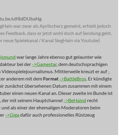
utu.be/ulf8dDUbaNg
gHain war zwar als Aprilscherz gemeint, erhielt jedoch
ives Feedback, dass er jetzt wohl doch auf Sendung geht.
r neue Spielekanal / Kanal SiegHain via Youtube)
gismund
war lange Jahre ebenso gut gelaunter wie
dakteur bei der
->Gamestar
, dem deutschsprachigen
m Videospielejournalismus. Mittlerweile kreuzt er auf
-
er anderem mit dem
Format
->BattleBros
. Er kündigte
mir zunächst übersehenen Datum zusammen mit einem
uber einen neuen Kanal an. Dieser zweite im Bunde ist
, der mit seinem Hauptchannel
->BeHaind
recht
st und als einer der ehemaligen Moderatoren beim
er
->Giga
dafür auch professionelles Rüstzeug