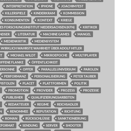
INTERPRETATION
IPHONE
JOACHIM FEST
KILLERSPIELE
KINDERKRAM
KOMMISSION
KONSUMENTEN
KONTEXT
KRIEGE
ES FORSCHUNGSINSTITUT NIEDERSACHSEN (KFN)
KRITIKER
NDSER
LITERATUR
MACHINE GAMES
MANGEL
MEDIENKRITIK
MEDIENSYSTEM
IE WIRKLICH WAHRSTE WAHRHEIT ÜBER ADOLF HITLER
IT
MICHAEL WILDT
MIKROEPOCHE
MULTIPLAYER
OFFENE FLANKE
ÖFFENTLICHKEIT
TERSONNE
OPFER
PARALLELUNIVERSUM
PAROLEN
PERFORMANZ
PERSONALISIERUNG
PETER TAUBER
PISTOLEN
PLACET
PLATTFORMEN
POLITIK
PROMOTION
PROVIDER
PROZESS
PROZESSE
PUBLISHER
QUALIFIZIERUNGSARBEITEN
REDAKTEUER
REGIME
REICHSADLER
N
RENOMMEE
REPUTATION
RICHTUNG
ROMAN
RÜCKSCHLÜSSE
SANKTIONIERUNG
EFORMAT
SENDUNG
SERVER
SHOOTER