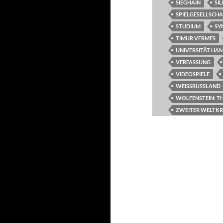
SIEGHAIN
SI
SPIELGESELLSCH
STUDIUM
SY
TIMUR VERMES
UNIVERSITÄT HA
VERFASSUNG
VIDEOSPIELE
WEISSRUSSLAND
WOLFENSTEIN: T
ZWEITER WELTKR