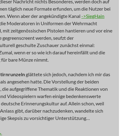
dieser Nachricht nichts Besonderes, werden doch auf
en täglich neue Formate erfunden, um die Nutzer bei
ten. Wenn aber der angekündigte Kanal
->SiegHain
, die Moderatoren in Uniformen der Wehrmacht
d, mit zeitgenössischen Pistolen hantieren und vor eine
e gegreenscreent werden, seufzt der
ulturell geschulte Zuschauer zunächst einmal:
Zumal, wenn er so wie ich darauf hereinfällt und die
für bare Münze nimmt.
tirnrunzeln
glättete sich jedoch, nachdem ich mir das
ls angesehen hatte. Die Vorstellung der beiden
 die aufgegriffene Thematik und die Reaktionen von
nd Videospielern warfen einige bedenkenswerte
 deutsche Erinnerungskultur auf. Allein schon, weil
r Anlass gibt, darüber nachzudenken, wandelte sich
ige Skepsis zu vorsichtiger Unterstützung…
 Bunkermentalitäten
→