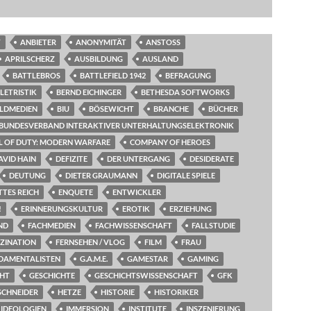
T
ANBIETER
ANONYMITÄT
ANSTOSS
APRILSCHERZ
AUSBILDUNG
AUSLAND
BATTLEBROS
BATTLEFIELD 1942
BEFRAGUNG
LETRISTIK
BERND EICHINGER
BETHESDA SOFTWORKS
ILDMEDIEN
BIU
BÖSEWICHT
BRANCHE
BÜCHER
BUNDESVERBAND INTERAKTIVER UNTERHALTUNGSELEKTRONIK
L OF DUTY: MODERN WARFARE
COMPANY OF HEROES
AVID HAIN
DEFIZITE
DER UNTERGANG
DESIDERATE
DEUTUNG
DIETER GRAUMANN
DIGITALE SPIELE
TTES REICH
ENQUETE
ENTWICKLER
!
ERINNERUNGSKULTUR
EROTIK
ERZIEHUNG
ND
FACHMEDIEN
FACHWISSENSCHAFT
FALLSTUDIE
SZINATION
FERNSEHEN / VLOG
FILM
FRAU
DAMENTALISTEN
G.A.M.E.
GAMESTAR
GAMING
CHT
GESCHICHTE
GESCHICHTSWISSENSCHAFT
GFK
SCHNEIDER
HETZE
HISTORIE
HISTORIKER
IDEOLOGIEN
IMMERSION
INSTITUTE
INSZENIERUNG