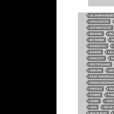
20. JAHRHUNDER
APOLOGETEN
AUTHENTIZITÄT
BEHAIND
BEL
BETREIBER
B
BUNDESTAG
BUNKER
CAL
DANI LEVY
D
DEUTSCHLAND
DISKURS
DRI
ER IST WIEDER DA
FABIAN SIEGISMU
FANTASY
FA
FÜHRER
FUN
GENRE
GERI
GIGA
HELGE 
HOLOCAUST