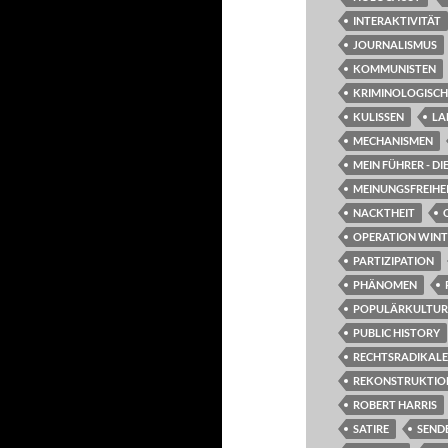
INTERAKTIVITÄT
JOURNALISMUS
KOMMUNISTEN
KRIMINOLOGISCH
KULISSEN
LA
MECHANISMEN
MEIN FÜHRER - D
MEINUNGSFREIHE
NACKTHEIT
OPERATION WIN
PARTIZIPATION
PHÄNOMEN
POPULÄRKULTUR
PUBLIC HISTORY
RECHTSRADIKALE
REKONSTRUKTIO
ROBERT HARRIS
SATIRE
SEND