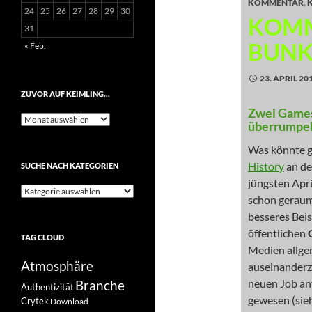
KOMMENTAR
,
24
25
26
27
28
29
30
KOMM
31
BUNK
« Feb.
23. APRIL 20
ZUVOR AUF KEIMLING…
Zwei Games
Zuvor
überrumpel
auf
Keimling…
Was könnte ge
History
an d
SUCHE NACH KATEGORIEN
jüngsten Apri
Suche
schon geraum
nach
Kategorien
besseres Beis
öffentlichen
TAG CLOUD
Medien allge
Atmosphäre
auseinanderz
neuen Job ant
Branche
Authentizität
gewesen (sie
Crytek
Download