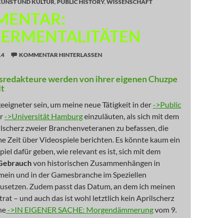
KUNST UND KULTUR
,
PUBLIC HISTORY
,
WISSENSCHAFT
ENTAR:
ERMENTALITÄTEN
14
KOMMENTAR HINTERLASSEN
redakteure werden von ihrer eigenen Chuzpe
t
eigneter sein, um meine neue Tätigkeit in der
->Public
er
->Universität Hamburg
einzuläuten, als sich mit dem
lscherz zweier Branchenveteranen zu befassen, die
e Zeit über Videospiele berichten. Es könnte kaum ein
piel dafür geben, wie relevant es ist, sich mit dem
Gebrauch
von historischen Zusammenhängen in
mein und in der Gamesbranche im Speziellen
usetzen. Zudem passt das Datum, an dem ich meinen
rat – und auch das ist wohl letztlich kein Aprilscherz
he
->IN EIGENER SACHE: Morgendämmerung
vom 9.