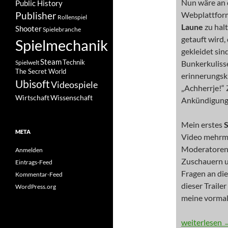
Nun wäre an 
Public History
Publisher
Webplattform
Rollenspiel
Laune
zu hal
Shooter
Spielebranche
getauft wird
Spielmechanik
gekleidet sin
Steam
Spielwelt
Technik
Bunkerkuliss
The Secret World
erinnerungsk
Ubisoft
Videospiele
„Achherrje!“ 
Wissenschaft
Wirtschaft
Ankündigung 
Mein erstes
S
META
Video mehrma
Moderatoren,
Anmelden
Zuschauern u
Eintrags-Feed
Fragen an die
Kommentar-Feed
dieser Traile
WordPress.org
meine vormal
KOMMENTAR:
weiterlesen