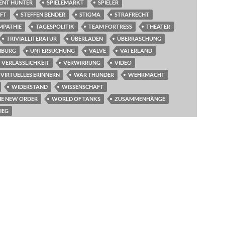
LENT HUNTER
SPIELEMARKT
SPIELER
AFT
STEFFEN BENDER
STIGMA
STRAFRECHT
MPATHIE
TAGESPOLITIK
TEAM FORTRESS
THEATER
TRIVIALLITERATUR
ÜBERLADEN
ÜBERRASCHUNG
MBURG
UNTERSUCHUNG
VALVE
VATERLAND
VERLÄSSLICHKEIT
VERWIRRUNG
VIDEO
VIRTUELLES ERINNERN
WAR THUNDER
WEHRMACHT
WIDERSTAND
WISSENSCHAFT
HE NEW ORDER
WORLD OF TANKS
ZUSAMMENHÄNGE
IEG