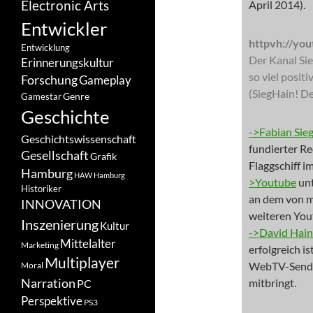
Electronic Arts
April 2014).
Entwickler
httpvh://yo
Entwicklung
Der Kanal Sie
Erinnerungskultur
so viel posit
Forschung
Gameplay
(SiegHain! De
Genre
Gamestar
Geschichte
->Fabian Sie
Geschichtswissenschaft
fundierter Re
Gesellschaft
Grafik
Flaggschiff i
Hamburg
HAW Hamburg
>Youtube
unt
Historiker
an dem von 
INNOVATION
weiteren Yout
Inszenierung
Kultur
->David Hain
Mittelalter
Marketing
erfolgreich i
Multiplayer
WebTV-Send
Moral
Narration
mitbringt.
PC
Perspektive
PS3