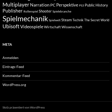
Multiplayer
Narration
PC
Perspektive
Public History
PS3
Publisher
Shooter
Rollenspiel
Spielebranche
Spielmechanik
Steam
Spielwelt
Technik
The Secret World
Ubisoft
Videospiele
Wissenschaft
Wirtschaft
META
Anmelden
Eintrags-Feed
Kommentar-Feed
WordPress.org
Stolz präsentiert von WordPress