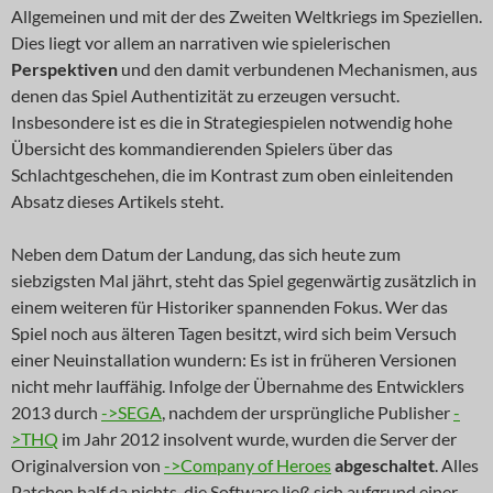
Allgemeinen und mit der des Zweiten Weltkriegs im Speziellen.
Dies liegt vor allem an narrativen wie spielerischen
Perspektiven
und den damit verbundenen Mechanismen, aus
denen das Spiel Authentizität zu erzeugen versucht.
Insbesondere ist es die in Strategiespielen notwendig hohe
Übersicht des kommandierenden Spielers über das
Schlachtgeschehen, die im Kontrast zum oben einleitenden
Absatz dieses Artikels steht.
Neben dem Datum der Landung, das sich heute zum
siebzigsten Mal jährt, steht das Spiel gegenwärtig zusätzlich in
einem weiteren für Historiker spannenden Fokus. Wer das
Spiel noch aus älteren Tagen besitzt, wird sich beim Versuch
einer Neuinstallation wundern: Es ist in früheren Versionen
nicht mehr lauffähig. Infolge der Übernahme des Entwicklers
2013 durch
->SEGA
, nachdem der ursprüngliche Publisher
-
>THQ
im Jahr 2012 insolvent wurde, wurden die Server der
Originalversion von
->Company of Heroes
abgeschaltet
. Alles
Patchen half da nichts, die Software ließ sich aufgrund einer