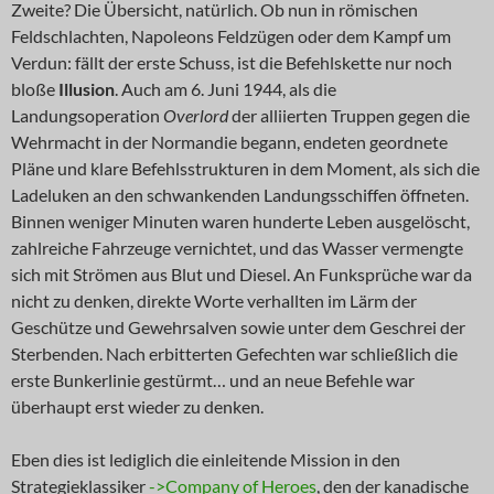
Zweite? Die Übersicht, natürlich. Ob nun in römischen
Feldschlachten, Napoleons Feldzügen oder dem Kampf um
Verdun: fällt der erste Schuss, ist die Befehlskette nur noch
bloße
Illusion
. Auch am 6. Juni 1944, als die
Landungsoperation
Overlord
der alliierten Truppen gegen die
Wehrmacht in der Normandie begann, endeten geordnete
Pläne und klare Befehlsstrukturen in dem Moment, als sich die
Ladeluken an den schwankenden Landungsschiffen öffneten.
Binnen weniger Minuten waren hunderte Leben ausgelöscht,
zahlreiche Fahrzeuge vernichtet, und das Wasser vermengte
sich mit Strömen aus Blut und Diesel. An Funksprüche war da
nicht zu denken, direkte Worte verhallten im Lärm der
Geschütze und Gewehrsalven sowie unter dem Geschrei der
Sterbenden. Nach erbitterten Gefechten war schließlich die
erste Bunkerlinie gestürmt… und an neue Befehle war
überhaupt erst wieder zu denken.
Eben dies ist lediglich die einleitende Mission in den
Strategieklassiker
->Company of Heroes
, den der kanadische