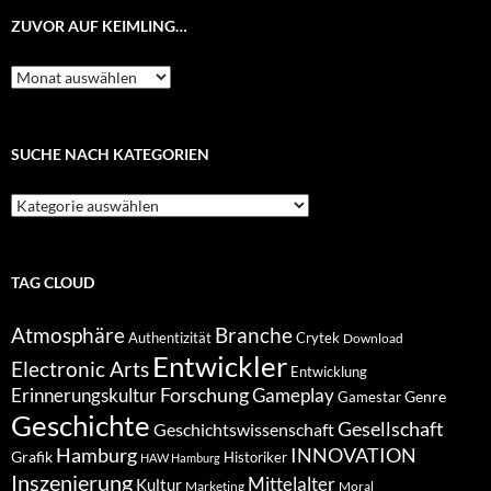
ZUVOR AUF KEIMLING…
Zuvor
auf
Keimling…
SUCHE NACH KATEGORIEN
Suche
nach
Kategorien
TAG CLOUD
Atmosphäre
Branche
Authentizität
Crytek
Download
Entwickler
Electronic Arts
Entwicklung
Forschung
Gameplay
Erinnerungskultur
Genre
Gamestar
Geschichte
Gesellschaft
Geschichtswissenschaft
Hamburg
INNOVATION
Grafik
Historiker
HAW Hamburg
Inszenierung
Mittelalter
Kultur
Marketing
Moral