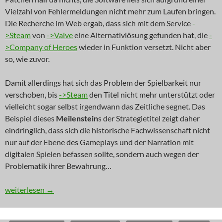
Vielzahl von Fehlermeldungen nicht mehr zum Laufen bringen.
Die Recherche im Web ergab, dass sich mit dem Service
-
>Steam
von
->Valve
eine Alternativlösung gefunden hat, die
-
>Company of Heroes
wieder in Funktion versetzt. Nicht aber
so, wie zuvor.
Damit allerdings hat sich das Problem der Spielbarkeit nur
verschoben, bis
->Steam
den Titel nicht mehr unterstützt oder
vielleicht sogar selbst irgendwann das Zeitliche segnet. Das
Beispiel dieses
Meilenstein
s der Strategietitel zeigt daher
eindringlich, dass sich die historische Fachwissenschaft nicht
nur auf der Ebene des Gameplays und der Narration mit
digitalen Spielen befassen sollte, sondern auch wegen der
Problematik ihrer Bewahrung…
RETRO: Im Schlamm der Geschichte
weiterlesen
→