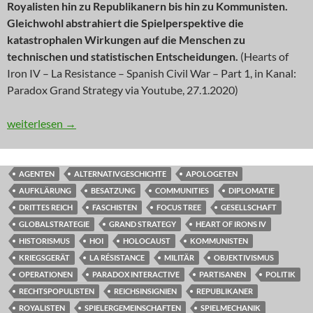
Royalisten hin zu Republikanern bis hin zu Kommunisten.
Gleichwohl abstrahiert die Spielperspektive die
katastrophalen Wirkungen auf die Menschen zu
technischen und statistischen Entscheidungen.
(Hearts of
Iron IV – La Resistance – Spanish Civil War – Part 1, in Kanal:
Paradox Grand Strategy via Youtube, 27.1.2020)
NEWS: Nur der halbe Widerstand
weiterlesen
→
AGENTEN
ALTERNATIVGESCHICHTE
APOLOGETEN
AUFKLÄRUNG
BESATZUNG
COMMUNITIES
DIPLOMATIE
DRITTES REICH
FASCHISTEN
FOCUS TREE
GESELLSCHAFT
GLOBALSTRATEGIE
GRAND STRATEGY
HEART OF IRONS IV
HISTORISMUS
HOI
HOLOCAUST
KOMMUNISTEN
KRIEGSGERÄT
LA RÉSISTANCE
MILITÄR
OBJEKTIVISMUS
OPERATIONEN
PARADOX INTERACTIVE
PARTISANEN
POLITIK
RECHTSPOPULISTEN
REICHSINSIGNIEN
REPUBLIKANER
ROYALISTEN
SPIELERGEMEINSCHAFTEN
SPIELMECHANIK