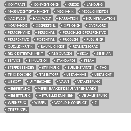
KONTRAST
KONVENTIONEN
KRIEGE
LANDUNG
MASSIVE ENTERTAINMENT
MECHANIK
MÖGLICHKEITEN
NACHWEIS
NACHWELT
NARRATION
NEUINSTALLATION
NORMANDIE
OBERBEFEHL
OPTIONEN
OVERLORD
PERFORMANZ
PERSONAL
PERSÖNLICHE PERSPEKTIVE
PERSPEKTIVE
POTENTIAL
PROBLEM
PUBLISHER
QUELLENKRITIK
RÄUMLICHKEIT
REALITÄTSGRAD
RELIC ENTERTAINMENT
RESSOURCEN
SEGA
SEMINAR
SERVICE
SIMULATION
STANDARDS
STEAM
STEFFEN BENDER
STIMMUNG
SUBJEKTIVITÄT
THQ
TIMO KOSCHIG
TREIBSTOFF
ÜBERNAHME
ÜBERSICHT
UBISOFT
UNTERSCHIED
VALVE
VERALTERUNG
VERBREITUNG
VEREINBARKEIT DES UNVEREINBAREN
VERMITTLUNG
VIRTUELLES ERINNERN
VISUALISIERUNG
WERKZEUG
WISSEN
WORLD IN CONFLICT
Z
ZEITZEUGEN