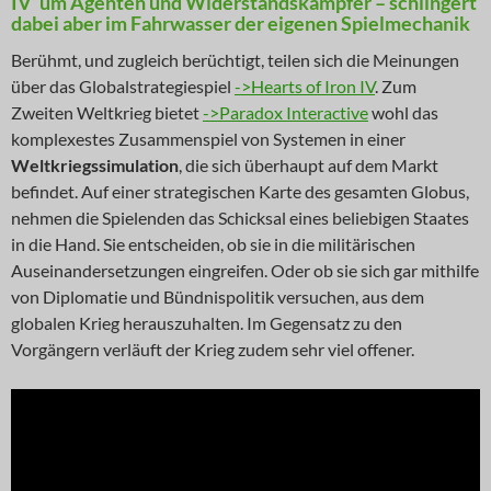
IV‘ um Agenten und Widerstandskämpfer – schlingert
dabei aber im Fahrwasser der eigenen Spielmechanik
Berühmt, und zugleich berüchtigt, teilen sich die Meinungen
über das Globalstrategiespiel
->Hearts of Iron IV
. Zum
Zweiten Weltkrieg bietet
->Paradox Interactive
wohl das
komplexestes Zusammenspiel von Systemen in einer
Weltkriegssimulation
, die sich überhaupt auf dem Markt
befindet. Auf einer strategischen Karte des gesamten Globus,
nehmen die Spielenden das Schicksal eines beliebigen Staates
in die Hand. Sie entscheiden, ob sie in die militärischen
Auseinandersetzungen eingreifen. Oder ob sie sich gar mithilfe
von Diplomatie und Bündnispolitik versuchen, aus dem
globalen Krieg herauszuhalten. Im Gegensatz zu den
Vorgängern verläuft der Krieg zudem sehr viel offener.