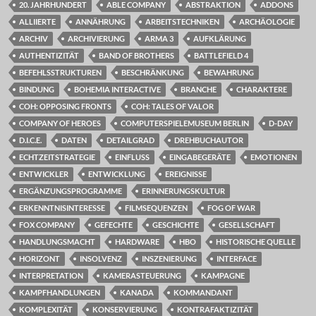
20. JAHRHUNDERT
ABLE COMPANY
ABSTRAKTION
ADDONS
ALLIIERTE
ANNÄHRUNG
ARBEITSTECHNIKEN
ARCHÄOLOGIE
ARCHIV
ARCHIVIERUNG
ARMA 3
AUFKLÄRUNG
AUTHENTIZITÄT
BAND OF BROTHERS
BATTLEFIELD 4
BEFEHLSSTRUKTUREN
BESCHRÄNKUNG
BEWAHRUNG
BINDUNG
BOHEMIA INTERACTIVE
BRANCHE
CHARAKTERE
COH: OPPOSING FRONTS
COH: TALES OF VALOR
COMPANY OF HEROES
COMPUTERSPIELEMUSEUM BERLIN
D-DAY
D.I.C.E.
DATEN
DETAILGRAD
DREHBUCHAUTOR
ECHTZEITSTRATEGIE
EINFLUSS
EINGABEGERÄTE
EMOTIONEN
ENTWICKLER
ENTWICKLUNG
EREIGNISSE
ERGÄNZUNGSPROGRAMME
ERINNERUNGSKULTUR
ERKENNTNISINTERESSE
FILMSEQUENZEN
FOG OF WAR
FOX COMPANY
GEFECHTE
GESCHICHTE
GESELLSCHAFT
HANDLUNGSMACHT
HARDWARE
HBO
HISTORISCHE QUELLE
HORIZONT
INSOLVENZ
INSZENIERUNG
INTERFACE
INTERPRETATION
KAMERASTEUERUNG
KAMPAGNE
KAMPFHANDLUNGEN
KANADA
KOMMANDANT
KOMPLEXITÄT
KONSERVIERUNG
KONTRAFAKTIZITÄT