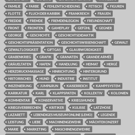
FAMILIE
FARBE
FEHLENTSCHEIDUNG
FETISCH
FIGUREN
FLOTTE
FLUCH DER KARIBIK
FRANKREICH
FRAUEN
FREDDIE
FREMDE
FREMDENLEGION
FREUNDSCHAFT
FRONT
FRONTEN
GAMEPLAY
GEFÜHL
GEGNER
GEORGE
GESCHICHTE
GESCHICHTSDIDAKTIK
GESCHICHTSPRÄSENTATION
GESCHICHTSWISSENSCHAFT
GEWALT
GEWALTLOSIGKEIT
GIFTGAS
GLAUBWÜRDIGKEIT
GRABENKRIEG
GRAFIK
GRANATEN
GRANDE ARMÉE
GRÄUELTATEN
HAFEN
HANDLUNG
HEIMAT
HERGÉ
HERZDRUCKMASSAGE
HINRICHTUNG
HINTERGRUND
HISTORISCHES
HUND
INDUSTRIE
INSTITUT
INSZENIERUNG
JUMP&RUN
KAISERREICH
KAMPFSYSTEM
KARIKATUR
KARL
KLAPPSPATEN
KOLLEKTIV
KOLONIEN
KOMMENTAR
KONSERVATIVE
KRIEGSHUNDE
KRIEGSVERBRECHEN
KRITIKER
KULISSE
LATZHOSE
LAZARETT
LEBENDIGES MUSEUM ONLINE (LEMO)
LEGENDE
LEISTUNG
LIEBE
MACHINENGEWEHR
MÄCHTEKONZERT
MARIE
MARKETING
MASCHINENGEWEHRE