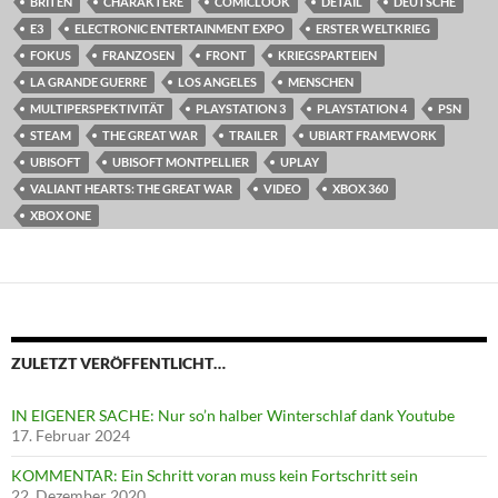
BRITEN
CHARAKTERE
COMICLOOK
DETAIL
DEUTSCHE
E3
ELECTRONIC ENTERTAINMENT EXPO
ERSTER WELTKRIEG
FOKUS
FRANZOSEN
FRONT
KRIEGSPARTEIEN
LA GRANDE GUERRE
LOS ANGELES
MENSCHEN
MULTIPERSPEKTIVITÄT
PLAYSTATION 3
PLAYSTATION 4
PSN
STEAM
THE GREAT WAR
TRAILER
UBIART FRAMEWORK
UBISOFT
UBISOFT MONTPELLIER
UPLAY
VALIANT HEARTS: THE GREAT WAR
VIDEO
XBOX 360
XBOX ONE
ZULETZT VERÖFFENTLICHT…
IN EIGENER SACHE: Nur so’n halber Winterschlaf dank Youtube
17. Februar 2024
KOMMENTAR: Ein Schritt voran muss kein Fortschritt sein
22. Dezember 2020