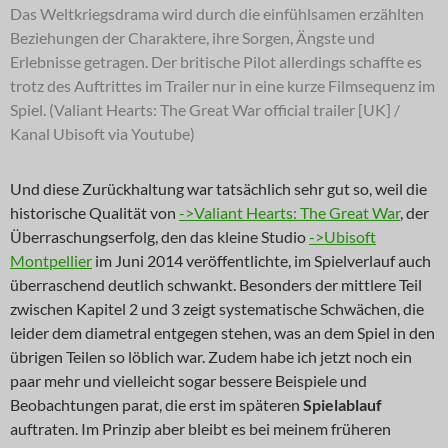
Das Weltkriegsdrama wird durch die einfühlsamen erzählten
Beziehungen der Charaktere, ihre Sorgen, Ängste und
Erlebnisse getragen. Der britische Pilot allerdings schaffte es
trotz des Auftrittes im Trailer nur in eine kurze Filmsequenz im
Spiel. (Valiant Hearts: The Great War official trailer [UK] /
Kanal Ubisoft via Youtube)
Und diese Zurückhaltung war tatsächlich sehr gut so, weil die
historische Qualität von
->Valiant Hearts: The Great War
, der
Überraschungserfolg, den das kleine Studio
->Ubisoft
Montpellier
im Juni 2014 veröffentlichte, im Spielverlauf auch
überraschend deutlich schwankt. Besonders der mittlere Teil
zwischen Kapitel 2 und 3 zeigt systematische Schwächen, die
leider dem diametral entgegen stehen, was an dem Spiel in den
übrigen Teilen so löblich war. Zudem habe ich jetzt noch ein
paar mehr und vielleicht sogar bessere Beispiele und
Beobachtungen parat, die erst im späteren
Spielablauf
auftraten. Im Prinzip aber bleibt es bei meinem früheren