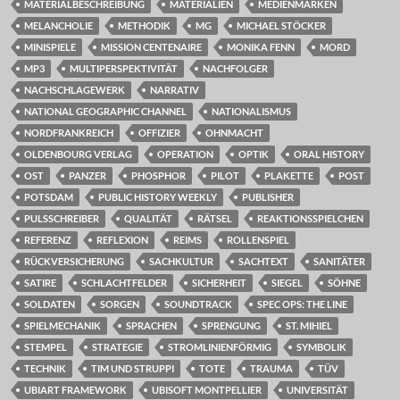
MATERIALBESCHREIBUNG
MATERIALIEN
MEDIENMARKEN
MELANCHOLIE
METHODIK
MG
MICHAEL STÖCKER
MINISPIELE
MISSION CENTENAIRE
MONIKA FENN
MORD
MP3
MULTIPERSPEKTIVITÄT
NACHFOLGER
NACHSCHLAGEWERK
NARRATIV
NATIONAL GEOGRAPHIC CHANNEL
NATIONALISMUS
NORDFRANKREICH
OFFIZIER
OHNMACHT
OLDENBOURG VERLAG
OPERATION
OPTIK
ORAL HISTORY
OST
PANZER
PHOSPHOR
PILOT
PLAKETTE
POST
POTSDAM
PUBLIC HISTORY WEEKLY
PUBLISHER
PULSSCHREIBER
QUALITÄT
RÄTSEL
REAKTIONSSPIELCHEN
REFERENZ
REFLEXION
REIMS
ROLLENSPIEL
RÜCKVERSICHERUNG
SACHKULTUR
SACHTEXT
SANITÄTER
SATIRE
SCHLACHTFELDER
SICHERHEIT
SIEGEL
SÖHNE
SOLDATEN
SORGEN
SOUNDTRACK
SPEC OPS: THE LINE
SPIELMECHANIK
SPRACHEN
SPRENGUNG
ST. MIHIEL
STEMPEL
STRATEGIE
STROMLINIENFÖRMIG
SYMBOLIK
TECHNIK
TIM UND STRUPPI
TOTE
TRAUMA
TÜV
UBIART FRAMEWORK
UBISOFT MONTPELLIER
UNIVERSITÄT