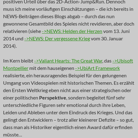
positiven Urteil über das 2D-Action-Jump&Run. Dennoch
muss ich meine vorläufigen Einschätzungen – die ich bereits in
NEWS-Beiträgen dieses Blogs abgab – durch das nun
gewonnene Gesamtbild des Spieles nicht revidieren, aber doch
relativieren (siehe
->NEWS: Helden der Herzen
vom 13. Juni
2014 und
->NEWS: Der vergessene Krieg
vom 30. Januar
2014).
Im Kern bleibt
->Valiant Hearts: The Great War
, das
->Ubisoft
Montpellier
mit dem hauseigenen
->UbiArt Framework
realisierte, ein herausragendes Beispiel für den gelungenen
Umgang von Videospielen mit historischen Themen. Es erzählt
den Ersten Weltkrieg eben nicht aus einer strategischen oder
einer politischen
Perspektive
, sondern begleitet fünf sehr
unterschiedliche Figuren sehr emotional durch ihre Leben,
Leiden und Ableben unter dem Eindruck des Krieges. Und das
gelingt den Entwicklern – trotz aller kleinerer Defizite – so gut,
dass man als Historiker eigentlich einen Award dafür erfinden
müsste…