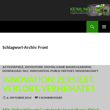
Zum
Inhalt
springen
Suchen
KEIMLING
PRIMÄR
MENÜ
Schlagwort-Archiv: Front
ACTIONSPIELE
,
ADVENTURE
,
DIGITAL GAME-BASED LEARNING
,
DOWNLOAD / DLC
,
INNOVATION
,
PUBLIC HISTORY
,
WISSENSCHAFT
INNOVATION: ZERSIEBT,
VERLOBT, VERHEIRATET
6. OKTOBER 2014
5 KOMMENTARE
Mit „Valiant Hearts“ entstand ein spielbares Stück