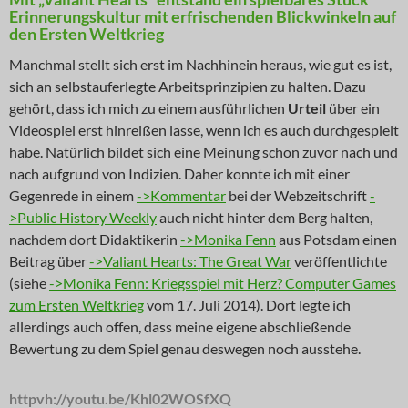
Erinnerungskultur mit erfrischenden Blickwinkeln auf
den Ersten Weltkrieg
Manchmal stellt sich erst im Nachhinein heraus, wie gut es ist,
sich an selbstauferlegte Arbeitsprinzipien zu halten. Dazu
gehört, dass ich mich zu einem ausführlichen
Urteil
über ein
Videospiel erst hinreißen lasse, wenn ich es auch durchgespielt
habe. Natürlich bildet sich eine Meinung schon zuvor nach und
nach aufgrund von Indizien. Daher konnte ich mit einer
Gegenrede in einem
->Kommentar
bei der Webzeitschrift
-
>Public History Weekly
auch nicht hinter dem Berg halten,
nachdem dort Didaktikerin
->Monika Fenn
aus Potsdam einen
Beitrag über
->Valiant Hearts: The Great War
veröffentlichte
(siehe
->Monika Fenn: Kriegsspiel mit Herz? Computer Games
zum Ersten Weltkrieg
vom 17. Juli 2014). Dort legte ich
allerdings auch offen, dass meine eigene abschließende
Bewertung zu dem Spiel genau deswegen noch ausstehe.
httpvh://youtu.be/Khl02WOSfXQ