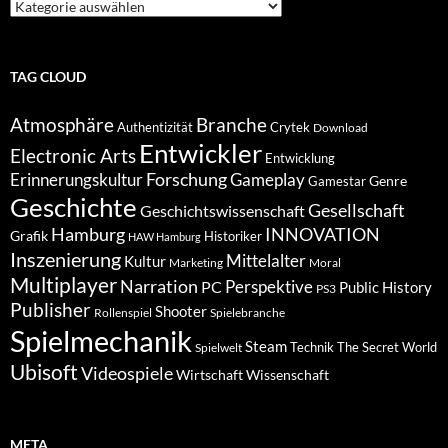
Suche
nach
Kategorien
TAG CLOUD
Atmosphäre
Branche
Authentizität
Crytek
Download
Entwickler
Electronic Arts
Entwicklung
Forschung
Gameplay
Erinnerungskultur
Genre
Gamestar
Geschichte
Gesellschaft
Geschichtswissenschaft
Hamburg
INNOVATION
Grafik
Historiker
HAW Hamburg
Inszenierung
Mittelalter
Kultur
Marketing
Moral
Multiplayer
Narration
PC
Perspektive
Public History
PS3
Publisher
Shooter
Rollenspiel
Spielebranche
Spielmechanik
Steam
Spielwelt
Technik
The Secret World
Ubisoft
Videospiele
Wissenschaft
Wirtschaft
META