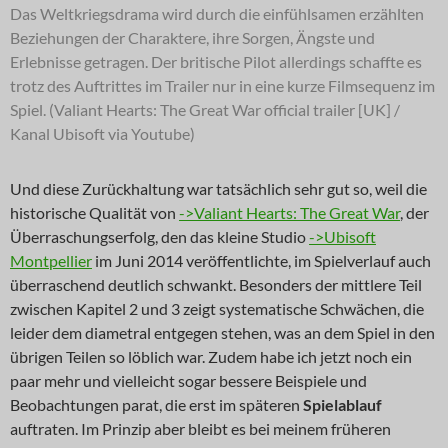
Das Weltkriegsdrama wird durch die einfühlsamen erzählten
Beziehungen der Charaktere, ihre Sorgen, Ängste und
Erlebnisse getragen. Der britische Pilot allerdings schaffte es
trotz des Auftrittes im Trailer nur in eine kurze Filmsequenz im
Spiel. (Valiant Hearts: The Great War official trailer [UK] /
Kanal Ubisoft via Youtube)
Und diese Zurückhaltung war tatsächlich sehr gut so, weil die
historische Qualität von
->Valiant Hearts: The Great War
, der
Überraschungserfolg, den das kleine Studio
->Ubisoft
Montpellier
im Juni 2014 veröffentlichte, im Spielverlauf auch
überraschend deutlich schwankt. Besonders der mittlere Teil
zwischen Kapitel 2 und 3 zeigt systematische Schwächen, die
leider dem diametral entgegen stehen, was an dem Spiel in den
übrigen Teilen so löblich war. Zudem habe ich jetzt noch ein
paar mehr und vielleicht sogar bessere Beispiele und
Beobachtungen parat, die erst im späteren
Spielablauf
auftraten. Im Prinzip aber bleibt es bei meinem früheren