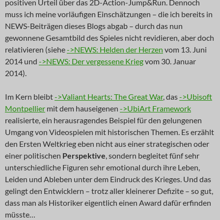
positiven Urteil über das 2D-Action-Jump&Run. Dennoch
muss ich meine vorläufigen Einschätzungen – die ich bereits in
NEWS-Beiträgen dieses Blogs abgab – durch das nun
gewonnene Gesamtbild des Spieles nicht revidieren, aber doch
relativieren (siehe
->NEWS: Helden der Herzen
vom 13. Juni
2014 und
->NEWS: Der vergessene Krieg
vom 30. Januar
2014).
Im Kern bleibt
->Valiant Hearts: The Great War
, das
->Ubisoft
Montpellier
mit dem hauseigenen
->UbiArt Framework
realisierte, ein herausragendes Beispiel für den gelungenen
Umgang von Videospielen mit historischen Themen. Es erzählt
den Ersten Weltkrieg eben nicht aus einer strategischen oder
einer politischen
Perspektive
, sondern begleitet fünf sehr
unterschiedliche Figuren sehr emotional durch ihre Leben,
Leiden und Ableben unter dem Eindruck des Krieges. Und das
gelingt den Entwicklern – trotz aller kleinerer Defizite – so gut,
dass man als Historiker eigentlich einen Award dafür erfinden
müsste…