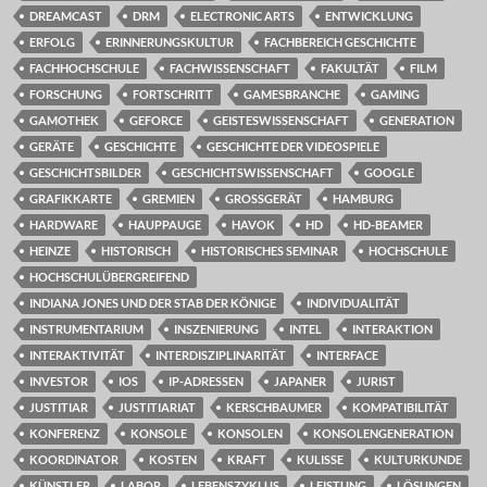
DREAMCAST
DRM
ELECTRONIC ARTS
ENTWICKLUNG
ERFOLG
ERINNERUNGSKULTUR
FACHBEREICH GESCHICHTE
FACHHOCHSCHULE
FACHWISSENSCHAFT
FAKULTÄT
FILM
FORSCHUNG
FORTSCHRITT
GAMESBRANCHE
GAMING
GAMOTHEK
GEFORCE
GEISTESWISSENSCHAFT
GENERATION
GERÄTE
GESCHICHTE
GESCHICHTE DER VIDEOSPIELE
GESCHICHTSBILDER
GESCHICHTSWISSENSCHAFT
GOOGLE
GRAFIKKARTE
GREMIEN
GROSSGERÄT
HAMBURG
HARDWARE
HAUPPAUGE
HAVOK
HD
HD-BEAMER
HEINZE
HISTORISCH
HISTORISCHES SEMINAR
HOCHSCHULE
HOCHSCHULÜBERGREIFEND
INDIANA JONES UND DER STAB DER KÖNIGE
INDIVIDUALITÄT
INSTRUMENTARIUM
INSZENIERUNG
INTEL
INTERAKTION
INTERAKTIVITÄT
INTERDISZIPLINARITÄT
INTERFACE
INVESTOR
IOS
IP-ADRESSEN
JAPANER
JURIST
JUSTITIAR
JUSTITIARIAT
KERSCHBAUMER
KOMPATIBILITÄT
KONFERENZ
KONSOLE
KONSOLEN
KONSOLENGENERATION
KOORDINATOR
KOSTEN
KRAFT
KULISSE
KULTURKUNDE
KÜNSTLER
LABOR
LEBENSZYKLUS
LEISTUNG
LÖSUNGEN