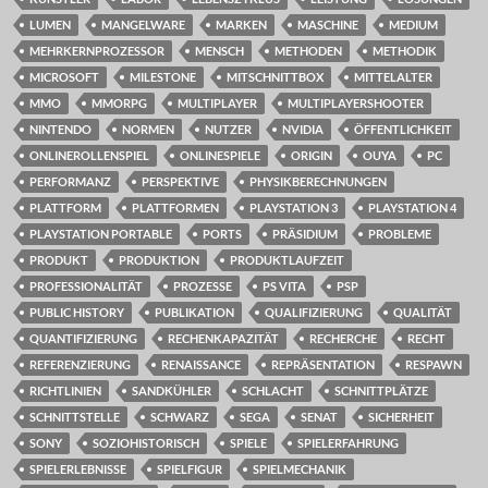
LUMEN
MANGELWARE
MARKEN
MASCHINE
MEDIUM
MEHRKERNPROZESSOR
MENSCH
METHODEN
METHODIK
MICROSOFT
MILESTONE
MITSCHNITTBOX
MITTELALTER
MMO
MMORPG
MULTIPLAYER
MULTIPLAYERSHOOTER
NINTENDO
NORMEN
NUTZER
NVIDIA
ÖFFENTLICHKEIT
ONLINEROLLENSPIEL
ONLINESPIELE
ORIGIN
OUYA
PC
PERFORMANZ
PERSPEKTIVE
PHYSIKBERECHNUNGEN
PLATTFORM
PLATTFORMEN
PLAYSTATION 3
PLAYSTATION 4
PLAYSTATION PORTABLE
PORTS
PRÄSIDIUM
PROBLEME
PRODUKT
PRODUKTION
PRODUKTLAUFZEIT
PROFESSIONALITÄT
PROZESSE
PS VITA
PSP
PUBLIC HISTORY
PUBLIKATION
QUALIFIZIERUNG
QUALITÄT
QUANTIFIZIERUNG
RECHENKAPAZITÄT
RECHERCHE
RECHT
REFERENZIERUNG
RENAISSANCE
REPRÄSENTATION
RESPAWN
RICHTLINIEN
SANDKÜHLER
SCHLACHT
SCHNITTPLÄTZE
SCHNITTSTELLE
SCHWARZ
SEGA
SENAT
SICHERHEIT
SONY
SOZIOHISTORISCH
SPIELE
SPIELERFAHRUNG
SPIELERLEBNISSE
SPIELFIGUR
SPIELMECHANIK