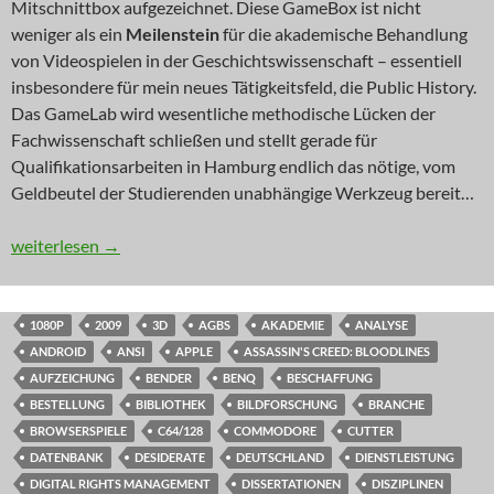
Mitschnittbox aufgezeichnet. Diese GameBox ist nicht
weniger als ein
Meilenstein
für die akademische Behandlung
von Videospielen in der Geschichtswissenschaft – essentiell
insbesondere für mein neues Tätigkeitsfeld, die Public History.
Das GameLab wird wesentliche methodische Lücken der
Fachwissenschaft schließen und stellt gerade für
Qualifikationsarbeiten in Hamburg endlich das nötige, vom
Geldbeutel der Studierenden unabhängige Werkzeug bereit…
INNOVATION: GameBox Advance
weiterlesen
→
1080P
2009
3D
AGBS
AKADEMIE
ANALYSE
ANDROID
ANSI
APPLE
ASSASSIN'S CREED: BLOODLINES
AUFZEICHUNG
BENDER
BENQ
BESCHAFFUNG
BESTELLUNG
BIBLIOTHEK
BILDFORSCHUNG
BRANCHE
BROWSERSPIELE
C64/128
COMMODORE
CUTTER
DATENBANK
DESIDERATE
DEUTSCHLAND
DIENSTLEISTUNG
DIGITAL RIGHTS MANAGEMENT
DISSERTATIONEN
DISZIPLINEN