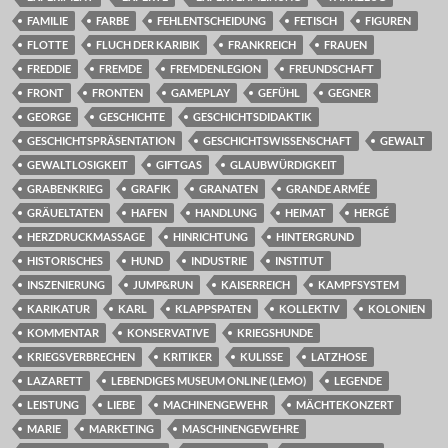
FAMILIE
FARBE
FEHLENTSCHEIDUNG
FETISCH
FIGUREN
FLOTTE
FLUCH DER KARIBIK
FRANKREICH
FRAUEN
FREDDIE
FREMDE
FREMDENLEGION
FREUNDSCHAFT
FRONT
FRONTEN
GAMEPLAY
GEFÜHL
GEGNER
GEORGE
GESCHICHTE
GESCHICHTSDIDAKTIK
GESCHICHTSPRÄSENTATION
GESCHICHTSWISSENSCHAFT
GEWALT
GEWALTLOSIGKEIT
GIFTGAS
GLAUBWÜRDIGKEIT
GRABENKRIEG
GRAFIK
GRANATEN
GRANDE ARMÉE
GRÄUELTATEN
HAFEN
HANDLUNG
HEIMAT
HERGÉ
HERZDRUCKMASSAGE
HINRICHTUNG
HINTERGRUND
HISTORISCHES
HUND
INDUSTRIE
INSTITUT
INSZENIERUNG
JUMP&RUN
KAISERREICH
KAMPFSYSTEM
KARIKATUR
KARL
KLAPPSPATEN
KOLLEKTIV
KOLONIEN
KOMMENTAR
KONSERVATIVE
KRIEGSHUNDE
KRIEGSVERBRECHEN
KRITIKER
KULISSE
LATZHOSE
LAZARETT
LEBENDIGES MUSEUM ONLINE (LEMO)
LEGENDE
LEISTUNG
LIEBE
MACHINENGEWEHR
MÄCHTEKONZERT
MARIE
MARKETING
MASCHINENGEWEHRE