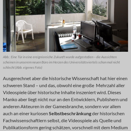
Abb.: Eine Tür in eine ereignisreiche Zukunft wurde aufgestoßen – die Aussichten
scheinen in unserem neuen Büro im Herzen des Universitätsviertels schon mal nicht
schlecht (Abb. eigenes Foto)
Ausgerechnet aber die historische Wissenschaft hat hier einen
schweren Stand – und das, obwohl eine große Mehrzahl aller
Videospiele über historische Inhalte inszeniert wird. Dieses
Manko aber liegt nicht nur an den Entwicklern, Publishern und
anderen Akteuren in der Gamesbranche, sondern vor allem
auch an einer kuriosen
Selbstbeschränkung
der historischen
Fachwissenschaftlern selbst, die Videospiele als Quelle und
Publikationsform gering schätzen, vorschnell mit dem Medium