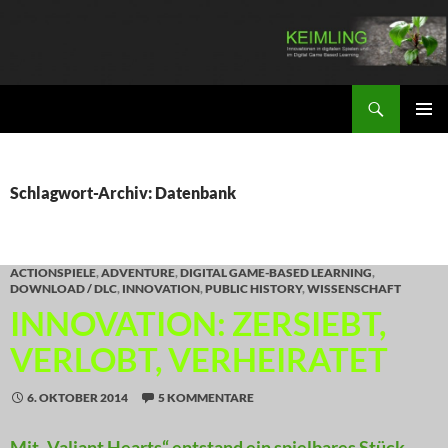
Zum
Inhalt
springen
Suchen
KEIMLING
PRIMÄR
MENÜ
Schlagwort-Archiv: Datenbank
ACTIONSPIELE
,
ADVENTURE
,
DIGITAL GAME-BASED LEARNING
,
DOWNLOAD / DLC
,
INNOVATION
,
PUBLIC HISTORY
,
WISSENSCHAFT
INNOVATION: ZERSIEBT,
VERLOBT, VERHEIRATET
6. OKTOBER 2014
5 KOMMENTARE
Mit „Valiant Hearts“ entstand ein spielbares Stück