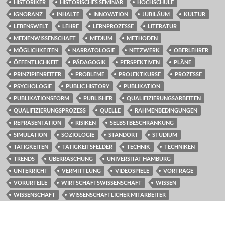
HISTORIKER
HISTORISCHES SEMINAR
HOCHSCHULE
IGNORANZ
INHALTE
INNOVATION
JUBILÄUM
KULTUR
LEBENSWELT
LEHRE
LERNPROZESSE
LITERATUR
MEDIENWISSENSCHAFT
MEDIUM
METHODEN
MÖGLICHKEITEN
NARRATOLOGIE
NETZWERK
OBERLEHRER
ÖFFENTLICHKEIT
PÄDAGOGIK
PERSPEKTIVEN
PLÄNE
PRINZIPIENREITER
PROBLEME
PROJEKTKURSE
PROZESSE
PSYCHOLOGIE
PUBLIC HISTORY
PUBLIKATION
PUBLIKATIONSFORM
PUBLISHER
QUALIFIZIERUNGSARBEITEN
QUALIFIZIERUNGSPROZESS
QUELLE
RAHMENBEDINGUNGEN
REPRÄSENTATION
RISIKEN
SELBSTBESCHRÄNKUNG
SIMULATION
SOZIOLOGIE
STANDORT
STUDIUM
TÄTIGKEITEN
TÄTIGKEITSFELDER
TECHNIK
TECHNIKEN
TRENDS
ÜBERRASCHUNG
UNIVERSITÄT HAMBURG
UNTERRICHT
VERMITTLUNG
VIDEOSPIELE
VORTRÄGE
VORURTEILE
WIRTSCHAFTSWISSENSCHAFT
WISSEN
WISSENSCHAFT
WISSENSCHAFTLICHER MITARBEITER