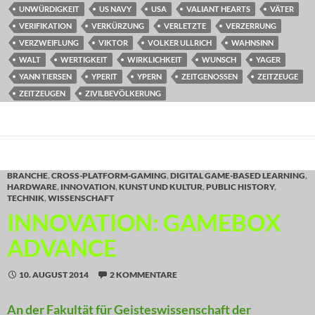
UNWÜRDIGKEIT
US NAVY
USA
VALIANT HEARTS
VÄTER
VERIFIKATION
VERKÜRZUNG
VERLETZTE
VERZERRUNG
VERZWEIFLUNG
VIKTOR
VOLKER ULLRICH
WAHNSINN
WALT
WERTIGKEIT
WIRKLICHKEIT
WUNSCH
YAGER
YANN TIERSEN
YPERIT
YPERN
ZEITGENOSSEN
ZEITZEUGE
ZEITZEUGEN
ZIVILBEVÖLKERUNG
BRANCHE
,
CROSS-PLATFORM-GAMING
,
DIGITAL GAME-BASED LEARNING
,
HARDWARE
,
INNOVATION
,
KUNST UND KULTUR
,
PUBLIC HISTORY
,
TECHNIK
,
WISSENSCHAFT
INNOVATION: GAMEBOX
ADVANCE
10. AUGUST 2014
2 KOMMENTARE
An der Fakultät für Geisteswissenschaft der