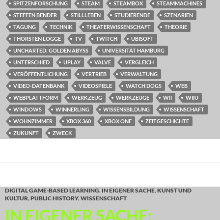
SPITZENFORSCHUNG
STEAM
STEAMBOX
STEAMMACHINES
STEFFEN BENDER
STILLLEBEN
STUDIERENDE
SZENARIEN
TAGUNG
TECHNIK
THEATERWISSENSCHAFT
THEORIE
THORSTEN LOGGE
TV
TWITCH
UBISOFT
UNCHARTED: GOLDEN ABYSS
UNIVERSITÄT HAMBURG
UNTERSCHIED
UPLAY
VALVE
VERGLEICH
VERÖFFENTLICHUNG
VERTRIEB
VERWALTUNG
VIDEO-DATENBANK
VIDEOSPIELE
WATCH DOGS
WEB
WEBPLATTFORM
WERKZEUG
WERKZEUGE
WII
WIIU
WINDOWS
WINNERLING
WISSENSBILDUNG
WISSENSCHAFT
WOHNZIMMER
XBOX 360
XBOX ONE
ZEITGESCHICHTE
ZUKUNFT
ZWECK
DIGITAL GAME-BASED LEARNING
,
IN EIGENER SACHE
,
KUNST UND
KULTUR
,
PUBLIC HISTORY
,
WISSENSCHAFT
IN EIGENER SACHE: