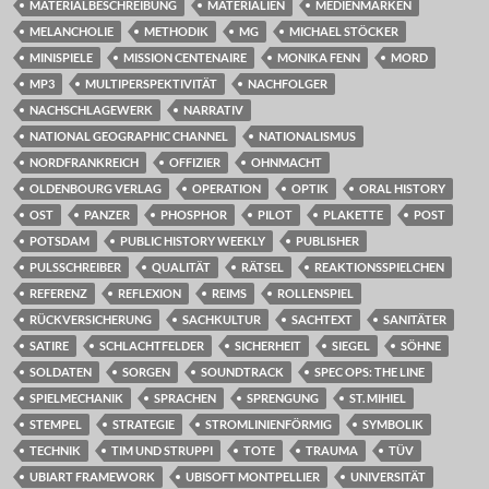
MATERIALBESCHREIBUNG
MATERIALIEN
MEDIENMARKEN
MELANCHOLIE
METHODIK
MG
MICHAEL STÖCKER
MINISPIELE
MISSION CENTENAIRE
MONIKA FENN
MORD
MP3
MULTIPERSPEKTIVITÄT
NACHFOLGER
NACHSCHLAGEWERK
NARRATIV
NATIONAL GEOGRAPHIC CHANNEL
NATIONALISMUS
NORDFRANKREICH
OFFIZIER
OHNMACHT
OLDENBOURG VERLAG
OPERATION
OPTIK
ORAL HISTORY
OST
PANZER
PHOSPHOR
PILOT
PLAKETTE
POST
POTSDAM
PUBLIC HISTORY WEEKLY
PUBLISHER
PULSSCHREIBER
QUALITÄT
RÄTSEL
REAKTIONSSPIELCHEN
REFERENZ
REFLEXION
REIMS
ROLLENSPIEL
RÜCKVERSICHERUNG
SACHKULTUR
SACHTEXT
SANITÄTER
SATIRE
SCHLACHTFELDER
SICHERHEIT
SIEGEL
SÖHNE
SOLDATEN
SORGEN
SOUNDTRACK
SPEC OPS: THE LINE
SPIELMECHANIK
SPRACHEN
SPRENGUNG
ST. MIHIEL
STEMPEL
STRATEGIE
STROMLINIENFÖRMIG
SYMBOLIK
TECHNIK
TIM UND STRUPPI
TOTE
TRAUMA
TÜV
UBIART FRAMEWORK
UBISOFT MONTPELLIER
UNIVERSITÄT