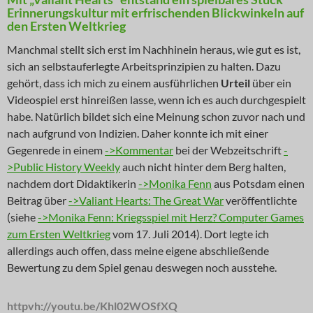
Erinnerungskultur mit erfrischenden Blickwinkeln auf
den Ersten Weltkrieg
Manchmal stellt sich erst im Nachhinein heraus, wie gut es ist,
sich an selbstauferlegte Arbeitsprinzipien zu halten. Dazu
gehört, dass ich mich zu einem ausführlichen
Urteil
über ein
Videospiel erst hinreißen lasse, wenn ich es auch durchgespielt
habe. Natürlich bildet sich eine Meinung schon zuvor nach und
nach aufgrund von Indizien. Daher konnte ich mit einer
Gegenrede in einem
->Kommentar
bei der Webzeitschrift
-
>Public History Weekly
auch nicht hinter dem Berg halten,
nachdem dort Didaktikerin
->Monika Fenn
aus Potsdam einen
Beitrag über
->Valiant Hearts: The Great War
veröffentlichte
(siehe
->Monika Fenn: Kriegsspiel mit Herz? Computer Games
zum Ersten Weltkrieg
vom 17. Juli 2014). Dort legte ich
allerdings auch offen, dass meine eigene abschließende
Bewertung zu dem Spiel genau deswegen noch ausstehe.
httpvh://youtu.be/Khl02WOSfXQ