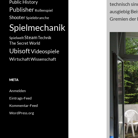
Public History
technisch sin
Publisher
Rollenspiel
ausgiebig Bei
Shooter
Spielebranche
Gremien der 
Spielmechanik
Steam
Spielwelt
Technik
The Secret World
Ubisoft
Videospiele
Wissenschaft
Wirtschaft
META
Anmelden
Eintrags-Feed
Kommentar-Feed
WordPress.org