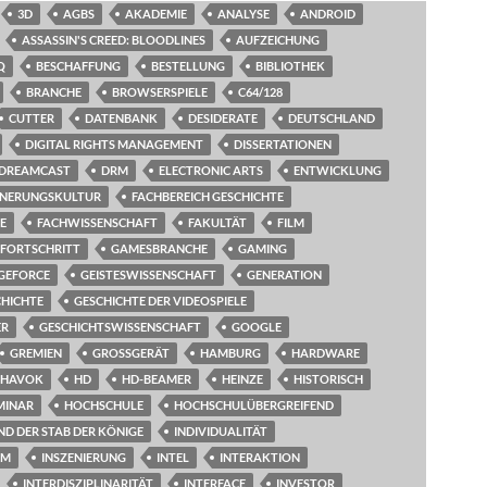
3D
AGBS
AKADEMIE
ANALYSE
ANDROID
ASSASSIN'S CREED: BLOODLINES
AUFZEICHUNG
Q
BESCHAFFUNG
BESTELLUNG
BIBLIOTHEK
BRANCHE
BROWSERSPIELE
C64/128
CUTTER
DATENBANK
DESIDERATE
DEUTSCHLAND
DIGITAL RIGHTS MANAGEMENT
DISSERTATIONEN
DREAMCAST
DRM
ELECTRONIC ARTS
ENTWICKLUNG
NNERUNGSKULTUR
FACHBEREICH GESCHICHTE
E
FACHWISSENSCHAFT
FAKULTÄT
FILM
FORTSCHRITT
GAMESBRANCHE
GAMING
GEFORCE
GEISTESWISSENSCHAFT
GENERATION
CHICHTE
GESCHICHTE DER VIDEOSPIELE
ER
GESCHICHTSWISSENSCHAFT
GOOGLE
GREMIEN
GROSSGERÄT
HAMBURG
HARDWARE
HAVOK
HD
HD-BEAMER
HEINZE
HISTORISCH
MINAR
HOCHSCHULE
HOCHSCHULÜBERGREIFEND
ND DER STAB DER KÖNIGE
INDIVIDUALITÄT
UM
INSZENIERUNG
INTEL
INTERAKTION
INTERDISZIPLINARITÄT
INTERFACE
INVESTOR