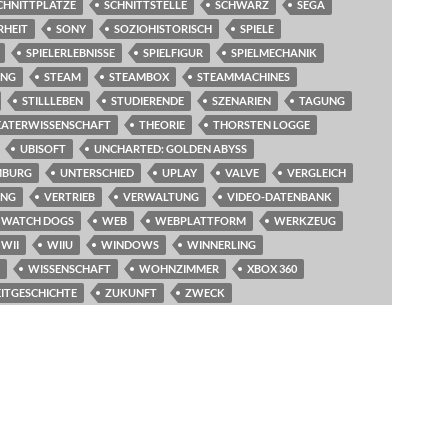
CHNITTPLÄTZE
SCHNITTSTELLE
SCHWARZ
SEGA
RHEIT
SONY
SOZIOHISTORISCH
SPIELE
SPIELERLEBNISSE
SPIELFIGUR
SPIELMECHANIK
UNG
STEAM
STEAMBOX
STEAMMACHINES
STILLLEBEN
STUDIERENDE
SZENARIEN
TAGUNG
EATERWISSENSCHAFT
THEORIE
THORSTEN LOGGE
UBISOFT
UNCHARTED: GOLDEN ABYSS
MBURG
UNTERSCHIED
UPLAY
VALVE
VERGLEICH
UNG
VERTRIEB
VERWALTUNG
VIDEO-DATENBANK
WATCH DOGS
WEB
WEBPLATTFORM
WERKZEUG
WII
WIIU
WINDOWS
WINNERLING
WISSENSCHAFT
WOHNZIMMER
XBOX 360
EITGESCHICHTE
ZUKUNFT
ZWECK