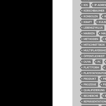
IOS
IP-ADRE
KERSCHBAUMER
KONSOLEN
KRAFT
KULIS
LEBENSZYKLUS
MARKEN
MA
METHODEN
MITSCHNITTBOX
MULTIPLAYERSH
ÖFFENTLICHKEIT
OUYA
PC
PLATTFORM
PLAYSTATION PO
PRODUKT
P
PROZESSE
PS
QUALIFIZIERUNG
RECHERCHE
REPRÄSENTATION