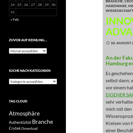
BRANCHE
,
CRO
24
25
26
27
28
29
30
HARDWARE
,
IN
WISSENSCHAF
31
INNO
« Feb.
ADVA
ZUVOR AUF KEIMLING…
10. AUGUST 
Zuvor
auf
An der Faku
Keimling…
Hamburg en
SUCHE NACH KATEGORIEN
Es geschehen
selbst dann, 
Suche
nach
vor einem hal
Kategorien
EIGENER SAC
sehr verhalte
TAG CLOUD
mich mit den
Atmosphäre
Wissensprozes
Branche
Authentizität
Kreisen von h
Crytek
Download
einer Beschäf