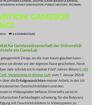
SS-PLATFORM-GAMING
,
DIGITAL GAME-BASED LEARNING
,
NOVATION
,
KUNST UND KULTUR
,
PUBLIC HISTORY
,
TECHNIK
,
T
VATION: GAMEBOX
NCE
2014
2 KOMMENTARE
ltät für Geisteswissenschaft der Universität
tsteht ein GameLab
 gelegentlich Dinge, an die man kaum glauben kann –
wenn sie direkt vor der eigenen Nase geschehen. Noch
ben Jahr schrieb ich in meiner Fünf-Jahres-Bilanz (
->IN
HE: Verbündete in dünner Luft
vom 7. Januar 2014)
n über die
Erfolgsaussichten
meiner Arbeit, in der ich
 inszenierten Geschichtsbildern und den
sen in Videospielen befasse. Einerseits sei es in
istorischen Fachkollegen schwierig, für die Relevanz
tigung mit Geschichtsbildern in Videospielen zu