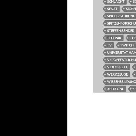
SCHLACHT
S
SENAT
SICHE
SPIELERFAHRUNG
SPITZENFORSCH
STEFFEN BENDER
TECHNIK
TH
TV
TWITCH
UNIVERSITÄT HA
VERÖFFENTLICH
VIDEOSPIELE
WERKZEUGE
WISSENSBILDUNG
XBOX ONE
Z