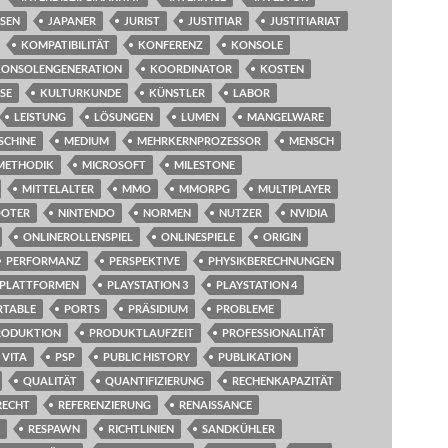
SSEN
JAPANER
JURIST
JUSTITIAR
JUSTITIARIAT
KOMPATIBILITÄT
KONFERENZ
KONSOLE
KONSOLENGENERATION
KOORDINATOR
KOSTEN
SE
KULTURKUNDE
KÜNSTLER
LABOR
LEISTUNG
LÖSUNGEN
LUMEN
MANGELWARE
SCHINE
MEDIUM
MEHRKERNPROZESSOR
MENSCH
METHODIK
MICROSOFT
MILESTONE
MITTELALTER
MMO
MMORPG
MULTIPLAYER
OOTER
NINTENDO
NORMEN
NUTZER
NVIDIA
ONLINEROLLENSPIEL
ONLINESPIELE
ORIGIN
PERFORMANZ
PERSPEKTIVE
PHYSIKBERECHNUNGEN
PLATTFORMEN
PLAYSTATION 3
PLAYSTATION 4
RTABLE
PORTS
PRÄSIDIUM
PROBLEME
RODUKTION
PRODUKTLAUFZEIT
PROFESSIONALITÄT
 VITA
PSP
PUBLIC HISTORY
PUBLIKATION
QUALITÄT
QUANTIFIZIERUNG
RECHENKAPAZITÄT
RECHT
REFERENZIERUNG
RENAISSANCE
RESPAWN
RICHTLINIEN
SANDKÜHLER