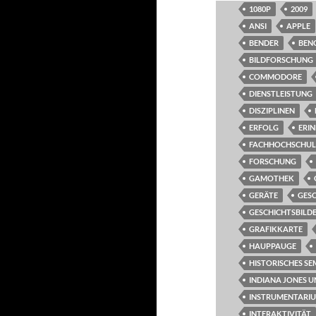
1080P
2009
ANSI
APPLE
BENDER
BEN
BILDFORSCHUNG
COMMODORE
DIENSTLEISTUNG
DISZIPLINEN
ERFOLG
ERI
FACHHOCHSCHUL
FORSCHUNG
GAMOTHEK
GERÄTE
GES
GESCHICHTSBILD
GRAFIKKARTE
HAUPPAUGE
HISTORISCHES SE
INDIANA JONES U
INSTRUMENTARI
INTERAKTIVITÄT