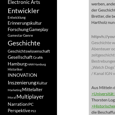
Electronic Arts
werben, ande
Entwickler
der Geschicht
Bretter, die 
Entwicklung
Hartholz nun 
Erinnerungskultur
Forschung
Gameplay
Genre
Gamestar
httpvh://yo
Geschichte
Geschichte wi
Abenteuer ode
Geschichtswissenschaft
zeitgeschicht
Gesellschaft
Grafik
Bestrebungen
Hamburg
HAW Hamburg
„Watch Dogs“
Historiker
/ Kanal IGN 
INNOVATION
Inszenierung
Kultur
Aus Mitteln 
Mittelalter
Marketing
>Universitä
Multiplayer
Moral
Thorsten Log
Narration
PC
>Historische
Perspektive
PS3
die Beschaff