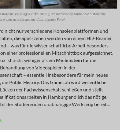
stößt in Hamburg nun die Tür auf, um methodisch sauber die historische
spielen zu untersuchen. (Abb. eigenes Foto)
rd nicht nur verschiedene Konsolenplattformen und
halten, die Spielszenen werden von einem HD-Beamer
nd – was für die wissenschaftliche Arbeit besonders
 von einer professionellen Mitschnittbox aufgezeichnet.
 ist nicht weniger als ein
Meilenstein
für die
Behandlung von Videospielen in der
senschaft – essentiell insbesondere für mein neues
d, die Public History. Das GameLab wird wesentliche
Lücken der Fachwissenschaft schließen und stellt
alifikationsarbeiten in Hamburg endlich das nötige,
el der Studierenden unabhängige Werkzeug bereit…
: GameBox Advance
→