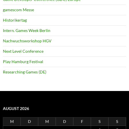
gamescom Messe
Historikertag
Intern. Games Week Berlin
Nachwuchsworkshop HGV
Next Level Conference
Play Hamburg Festival
Researching Games (DE)
AUGUST 2026
M
D
M
D
F
S
S