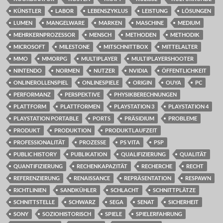
KÜNSTLER
LABOR
LEBENSZYKLUS
LEISTUNG
LÖSUNGEN
LUMEN
MANGELWARE
MARKEN
MASCHINE
MEDIUM
MEHRKERNPROZESSOR
MENSCH
METHODEN
METHODIK
MICROSOFT
MILESTONE
MITSCHNITTBOX
MITTELALTER
MMO
MMORPG
MULTIPLAYER
MULTIPLAYERSHOOTER
NINTENDO
NORMEN
NUTZER
NVIDIA
ÖFFENTLICHKEIT
ONLINEROLLENSPIEL
ONLINESPIELE
ORIGIN
OUYA
PC
PERFORMANZ
PERSPEKTIVE
PHYSIKBERECHNUNGEN
PLATTFORM
PLATTFORMEN
PLAYSTATION 3
PLAYSTATION 4
PLAYSTATION PORTABLE
PORTS
PRÄSIDIUM
PROBLEME
PRODUKT
PRODUKTION
PRODUKTLAUFZEIT
PROFESSIONALITÄT
PROZESSE
PS VITA
PSP
PUBLIC HISTORY
PUBLIKATION
QUALIFIZIERUNG
QUALITÄT
QUANTIFIZIERUNG
RECHENKAPAZITÄT
RECHERCHE
RECHT
REFERENZIERUNG
RENAISSANCE
REPRÄSENTATION
RESPAWN
RICHTLINIEN
SANDKÜHLER
SCHLACHT
SCHNITTPLÄTZE
SCHNITTSTELLE
SCHWARZ
SEGA
SENAT
SICHERHEIT
SONY
SOZIOHISTORISCH
SPIELE
SPIELERFAHRUNG