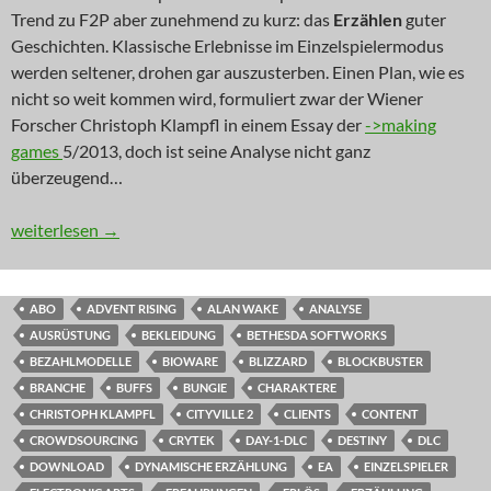
Trend zu F2P aber zunehmend zu kurz: das
Erzählen
guter
Geschichten. Klassische Erlebnisse im Einzelspielermodus
werden seltener, drohen gar auszusterben. Einen Plan, wie es
nicht so weit kommen wird, formuliert zwar der Wiener
Forscher Christoph Klampfl in einem Essay der
->making
games
5/2013, doch ist seine Analyse nicht ganz
überzeugend…
KOMMENTAR: Geschichten? Unbezahlbar!
weiterlesen
→
ABO
ADVENT RISING
ALAN WAKE
ANALYSE
AUSRÜSTUNG
BEKLEIDUNG
BETHESDA SOFTWORKS
BEZAHLMODELLE
BIOWARE
BLIZZARD
BLOCKBUSTER
BRANCHE
BUFFS
BUNGIE
CHARAKTERE
CHRISTOPH KLAMPFL
CITYVILLE 2
CLIENTS
CONTENT
CROWDSOURCING
CRYTEK
DAY-1-DLC
DESTINY
DLC
DOWNLOAD
DYNAMISCHE ERZÄHLUNG
EA
EINZELSPIELER