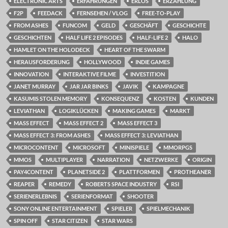
ELECTRONIC ARTS
ERFAHRUNGEN
ERLÖS
ERZÄHLUNG
F2P
FEEDACK
FERNSEHEN / VLOG
FREE-TO-PLAY
FROM ASHES
FUNCOM
GELD
GESCHÄFT
GESCHICHTE
GESCHICHTEN
HALF LIFE 2 EPISODES
HALF-LIFE 2
HALO
HAMLET ON THE HOLODECK
HEART OF THE SWARM
HERAUSFORDERUNG
HOLLYWOOD
INDIE GAMES
INNOVATION
INTERAKTIVE FILME
INVESTITION
JANET MURRAY
JAR JAR BINKS
JAVIK
KAMPAGNE
KASUMIS STOLEN MEMORY
KONSEQUENZ
KOSTEN
KUNDEN
LEVIATHAN
LOGIKLÜCKEN
MAKING GAMES
MARKT
MASS EFFECT
MASS EFFECT 2
MASS EFFECT 3
MASS EFFECT 3: FROM ASHES
MASS EFFECT 3: LEVIATHAN
MICROCONTENT
MICROSOFT
MINISPIELE
MMORPGS
MMOS
MULTIPLAYER
NARRATION
NETZWERKE
ORIGIN
PAY4CONTENT
PLANETSIDE 2
PLATTFORMEN
PROTHEANER
REAPER
REMEDY
ROBERTS SPACE INDUSTRY
RSI
SERIENERLEBNIS
SERIENFORMAT
SHOOTER
SONY ONLINE ENTERTAINMENT
SPIELER
SPIELMECHANIK
SPIN OFF
STAR CITIZEN
STAR WARS