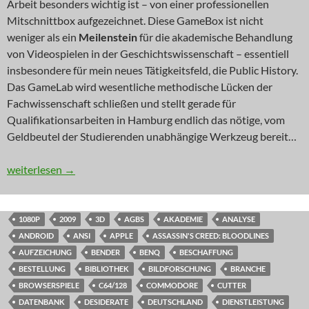
Arbeit besonders wichtig ist – von einer professionellen
Mitschnittbox aufgezeichnet. Diese GameBox ist nicht
weniger als ein
Meilenstein
für die akademische Behandlung
von Videospielen in der Geschichtswissenschaft – essentiell
insbesondere für mein neues Tätigkeitsfeld, die Public History.
Das GameLab wird wesentliche methodische Lücken der
Fachwissenschaft schließen und stellt gerade für
Qualifikationsarbeiten in Hamburg endlich das nötige, vom
Geldbeutel der Studierenden unabhängige Werkzeug bereit…
INNOVATION: GameBox Advance
weiterlesen
→
1080P
2009
3D
AGBS
AKADEMIE
ANALYSE
ANDROID
ANSI
APPLE
ASSASSIN'S CREED: BLOODLINES
AUFZEICHUNG
BENDER
BENQ
BESCHAFFUNG
BESTELLUNG
BIBLIOTHEK
BILDFORSCHUNG
BRANCHE
BROWSERSPIELE
C64/128
COMMODORE
CUTTER
DATENBANK
DESIDERATE
DEUTSCHLAND
DIENSTLEISTUNG