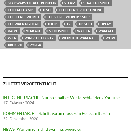
STAR WARS: DIE ALTE REPUBLIK
STEAM
STRATEGIESPIELE
TELLTALE GAMES
TESO
THE ELDER SCROLLS ONLINE
THE SECRET WORLD
THE SECRET WORLD: ISSUE 6
THE WALKING DEAD
TOOLS
TV
UBISOFT
UPLAY
VALVE
VERKAUF
VIDEOSPIELE
WAFFEN
WARFACE
WIEN
WINGS OF LIBERTY
WORLD OF WARCRAFT
WOW
XBOX360
ZYNGA
ZULETZT VERÖFFENTLICHT…
IN EIGENER SACHE: Nur so’n halber Winterschlaf dank Youtube
17. Februar 2024
KOMMENTAR: Ein Schritt voran muss kein Fortschritt sein
22. Dezember 2020
NEWS: Wer bin ich? Und wenn ja, wieviele?