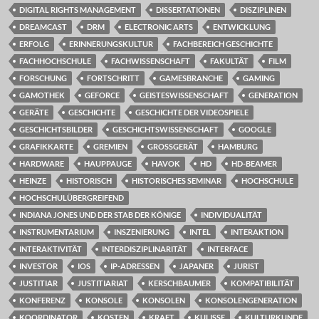
DIGITAL RIGHTS MANAGEMENT
DISSERTATIONEN
DISZIPLINEN
DREAMCAST
DRM
ELECTRONIC ARTS
ENTWICKLUNG
ERFOLG
ERINNERUNGSKULTUR
FACHBEREICH GESCHICHTE
FACHHOCHSCHULE
FACHWISSENSCHAFT
FAKULTÄT
FILM
FORSCHUNG
FORTSCHRITT
GAMESBRANCHE
GAMING
GAMOTHEK
GEFORCE
GEISTESWISSENSCHAFT
GENERATION
GERÄTE
GESCHICHTE
GESCHICHTE DER VIDEOSPIELE
GESCHICHTSBILDER
GESCHICHTSWISSENSCHAFT
GOOGLE
GRAFIKKARTE
GREMIEN
GROSSGERÄT
HAMBURG
HARDWARE
HAUPPAUGE
HAVOK
HD
HD-BEAMER
HEINZE
HISTORISCH
HISTORISCHES SEMINAR
HOCHSCHULE
HOCHSCHULÜBERGREIFEND
INDIANA JONES UND DER STAB DER KÖNIGE
INDIVIDUALITÄT
INSTRUMENTARIUM
INSZENIERUNG
INTEL
INTERAKTION
INTERAKTIVITÄT
INTERDISZIPLINARITÄT
INTERFACE
INVESTOR
IOS
IP-ADRESSEN
JAPANER
JURIST
JUSTITIAR
JUSTITIARIAT
KERSCHBAUMER
KOMPATIBILITÄT
KONFERENZ
KONSOLE
KONSOLEN
KONSOLENGENERATION
KOORDINATOR
KOSTEN
KRAFT
KULISSE
KULTURKUNDE