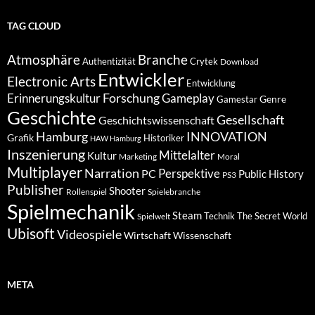
TAG CLOUD
Atmosphäre
Branche
Authentizität
Crytek
Download
Entwickler
Electronic Arts
Entwicklung
Forschung
Gameplay
Erinnerungskultur
Genre
Gamestar
Geschichte
Gesellschaft
Geschichtswissenschaft
Hamburg
INNOVATION
Grafik
Historiker
HAW Hamburg
Inszenierung
Mittelalter
Kultur
Marketing
Moral
Multiplayer
Narration
PC
Perspektive
Public History
PS3
Publisher
Shooter
Rollenspiel
Spielebranche
Spielmechanik
Steam
Spielwelt
Technik
The Secret World
Ubisoft
Videospiele
Wissenschaft
Wirtschaft
META