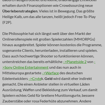
erhalten durch Finanzoptionen wie Crowdsourcing neue
Überlebenstrategien
. Vieles ist in Bewegung. Das größte
Heilige Kalb, um das alle tanzen, heißt jedoch Free-To-Play
(F2P).
Die Philosophie hat sich längst weit über den Markt der
Onlinerollenspiele mit großen Spielerzahlen (MMORPGs)
hinaus ausgebreitet. Spieler können kostenlos die Programme,
sogenannte Clients, herunterladen, installieren und spielen.
Dass auch hochwertige Shooter so funktionieren können,
unterstreichen das bereits erhältliche
->Planetside 2
von
-
>Sony Online Entertainment
und das nun auch in
Mitteleuropa gestartete
->Warface
des deutschen
Edelentwicklers
->Cryte
k.
Geld
wird damit eher indirekt
gemacht. Die einen Anbieter stellen in virtuellen Läden
Ausrüstung, Waffen und Bekleidung zum Verkauf, um damit
Spielern echtes Geld für breitere Munitionsgurte, bessere
Zauberstäbe oder rosa Federhüte abzunehmen. Andere