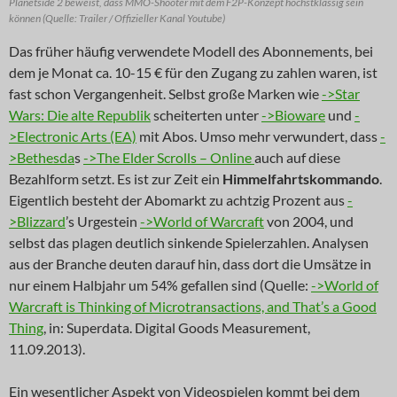
Planetside 2 beweist, dass MMO-Shooter mit dem F2P-Konzept höchstklassig sein
können (Quelle: Trailer / Offizieller Kanal Youtube)
Das früher häufig verwendete Modell des Abonnements, bei
dem je Monat ca. 10-15 € für den Zugang zu zahlen waren, ist
fast schon Vergangenheit. Selbst große Marken wie
->Star
Wars: Die alte Republik
scheiterten unter
->Bioware
und
-
>Electronic Arts (EA)
mit Abos. Umso mehr verwundert, dass
-
>Bethesda
s
->The Elder Scrolls – Online
auch auf diese
Bezahlform setzt. Es ist zur Zeit ein
Himmelfahrtskommando
.
Eigentlich besteht der Abomarkt zu achtzig Prozent aus
-
>Blizzard
’s Urgestein
->World of Warcraft
von 2004, und
selbst das plagen deutlich sinkende Spielerzahlen. Analysen
aus der Branche deuten darauf hin, dass dort die Umsätze in
nur einem Halbjahr um 54% gefallen sind (Quelle:
->World of
Warcraft is Thinking of Microtransactions, and That’s a Good
Thing
, in: Superdata. Digital Goods Measurement,
11.09.2013).
Ein wesentlicher Aspekt von Videospielen kommt bei dem