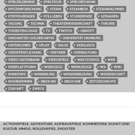
SPIELERLEBNISSE
SPIELFIGUR
SPIELMECHANIK
SPITZENFORSCHUNG
STEAM
STEAMBOX
STEAMMACHINES
STEFFEN BENDER
STILLLEBEN
STUDIERENDE
SZENARIEN
TAGUNG
TECHNIK
THEATERWISSENSCHAFT
THEORIE
THORSTEN LOGGE
TV
TWITCH
UBISOFT
UNCHARTED: GOLDEN ABYSS
UNIVERSITÄT HAMBURG
UNTERSCHIED
UPLAY
VALVE
VERGLEICH
VERÖFFENTLICHUNG
VERTRIEB
VERWALTUNG
VIDEO-DATENBANK
VIDEOSPIELE
WATCH DOGS
WEB
WEBPLATTFORM
WERKZEUG
WERKZEUGE
WII
WIIU
WINDOWS
WINNERLING
WISSENSBILDUNG
WISSENSCHAFT
WOHNZIMMER
XBOX 360
XBOX ONE
ZEITGESCHICHTE
ZUKUNFT
ZWECK
ACTIONSPIELE
,
ADVENTURE
,
AUFBAUSPIELE
,
KOMMENTAR
,
KUNST UND
KULTUR
,
MMOG
,
ROLLENSPIEL
,
SHOOTER