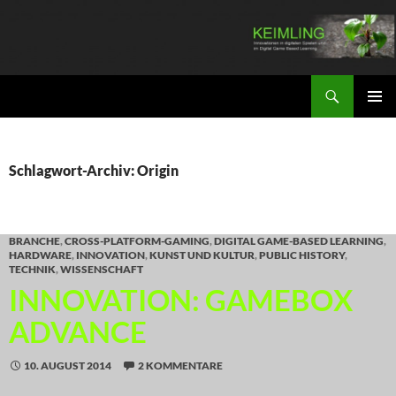
Zum
Inhalt
springen
Suchen
KEIMLING
PRIMÄR
MENÜ
Schlagwort-Archiv: Origin
BRANCHE
,
CROSS-PLATFORM-GAMING
,
DIGITAL GAME-BASED LEARNING
,
HARDWARE
,
INNOVATION
,
KUNST UND KULTUR
,
PUBLIC HISTORY
,
TECHNIK
,
WISSENSCHAFT
INNOVATION: GAMEBOX
ADVANCE
10. AUGUST 2014
2 KOMMENTARE