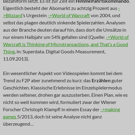
Bezahlform setzt. Es ist zur Zeit ein
Himmelfahrtskommando
.
Eigentlich besteht der Abomarkt zu achtzig Prozent aus
-
>Blizzard
’s Urgestein
->World of Warcraft
von 2004, und
selbst das plagen deutlich sinkende Spielerzahlen. Analysen
aus der Branche deuten darauf hin, dass dort die Umsätze in
nur einem Halbjahr um 54% gefallen sind (Quelle:
->World of
Warcraft is Thinking of Microtransactions, and That’s a Good
Thing
, in: Superdata. Digital Goods Measurement,
11.09.2013).
Ein wesentlicher Aspekt von Videospielen kommt bei dem
Trend zu F2P aber zunehmend zu kurz: das
Erzählen
guter
Geschichten. Klassische Erlebnisse im Einzelspielermodus
werden seltener, drohen gar auszusterben. Einen Plan, wie es
nicht so weit kommen wird, formuliert zwar der Wiener
Forscher Christoph Klampfl in einem Essay der
->making
games
5/2013, doch ist seine Analyse nicht ganz
überzeugend…