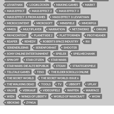
LEVIATHAN
LOGIKLÜCKEN
MAKING GAMES
MARKT
MASS EFFECT
MASS EFFECT 2
MASS EFFECT 3
MASS EFFECT 3: FROM ASHES
MASS EFFECT 3: LEVIATHAN
MICROCONTENT
MICROSOFT
MINISPIELE
MMORPGS
MMOS
MULTIPLAYER
NARRATION
NETZWERKE
ORIGIN
PAY4CONTENT
PLANETSIDE 2
PLATTFORMEN
PROTHEANER
REAPER
REMEDY
ROBERTS SPACE INDUSTRY
RSI
SERIENERLEBNIS
SERIENFORMAT
SHOOTER
SONY ONLINE ENTERTAINMENT
SPIELER
SPIELMECHANIK
SPIN OFF
STAR CITIZEN
STAR WARS
STAR WARS: DIE ALTE REPUBLIK
STEAM
STRATEGIESPIELE
TELLTALE GAMES
TESO
THE ELDER SCROLLS ONLINE
THE SECRET WORLD
THE SECRET WORLD: ISSUE 6
THE WALKING DEAD
TOOLS
TV
UBISOFT
UPLAY
VALVE
VERKAUF
VIDEOSPIELE
WAFFEN
WARFACE
WIEN
WINGS OF LIBERTY
WORLD OF WARCRAFT
WOW
XBOX360
ZYNGA