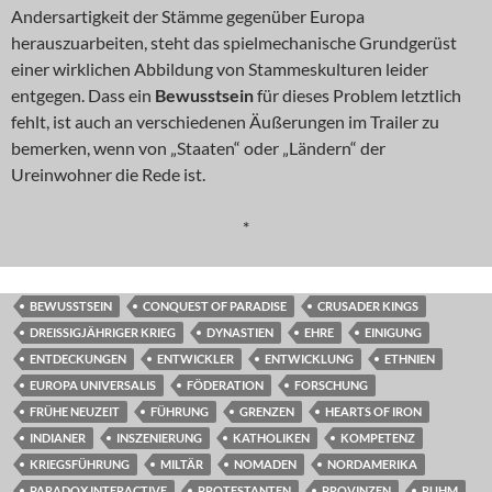
Andersartigkeit der Stämme gegenüber Europa
herauszuarbeiten, steht das spielmechanische Grundgerüst
einer wirklichen Abbildung von Stammeskulturen leider
entgegen. Dass ein
Bewusstsein
für dieses Problem letztlich
fehlt, ist auch an verschiedenen Äußerungen im Trailer zu
bemerken, wenn von „Staaten“ oder „Ländern“ der
Ureinwohner die Rede ist.
*
BEWUSSTSEIN
CONQUEST OF PARADISE
CRUSADER KINGS
DREISSIGJÄHRIGER KRIEG
DYNASTIEN
EHRE
EINIGUNG
ENTDECKUNGEN
ENTWICKLER
ENTWICKLUNG
ETHNIEN
EUROPA UNIVERSALIS
FÖDERATION
FORSCHUNG
FRÜHE NEUZEIT
FÜHRUNG
GRENZEN
HEARTS OF IRON
INDIANER
INSZENIERUNG
KATHOLIKEN
KOMPETENZ
KRIEGSFÜHRUNG
MILTÄR
NOMADEN
NORDAMERIKA
PARADOX INTERACTIVE
PROTESTANTEN
PROVINZEN
RUHM