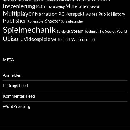
Inszenierung
Mittelalter
Kultur
Marketing
Moral
Multiplayer
Narration
PC
Perspektive
Public History
PS3
Publisher
Shooter
Rollenspiel
Spielebranche
Spielmechanik
Steam
Spielwelt
Technik
The Secret World
Ubisoft
Videospiele
Wissenschaft
Wirtschaft
META
Anmelden
Eintrags-Feed
Kommentar-Feed
WordPress.org