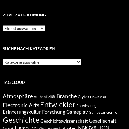
ZUVOR AUF KEIMLING…
Zuvor
auf
Keimling…
SUCHE NACH KATEGORIEN
Suche
nach
Kategorien
TAG CLOUD
Atmosphäre
Branche
Authentizität
Crytek
Download
Entwickler
Electronic Arts
Entwicklung
Forschung
Gameplay
Erinnerungskultur
Genre
Gamestar
Geschichte
Gesellschaft
Geschichtswissenschaft
Hamburg
INNOVATION
Grafik
Historiker
HAW Hamburg