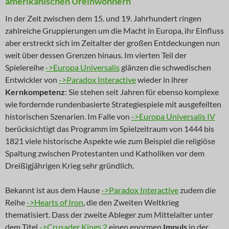
amerikanischen Ureinwohnern
In der Zeit zwischen dem 15. und 19. Jahrhundert ringen
zahlreiche Gruppierungen um die Macht in Europa, ihr Einfluss
aber erstreckt sich im Zeitalter der großen Entdeckungen nun
weit über dessen Grenzen hinaus. Im vierten Teil der
Spielereihe
->Europa Universalis
glänzen die schwedischen
Entwickler von
->Paradox Interactive
wieder in ihrer
Kernkompetenz
: Sie stehen seit Jahren für ebenso komplexe
wie fordernde rundenbasierte Strategiespiele mit ausgefeilten
historischen Szenarien. Im Falle von
->Europa Universalis IV
berücksichtigt das Programm im Spielzeitraum von 1444 bis
1821 viele historische Aspekte wie zum Beispiel die religiöse
Spaltung zwischen Protestanten und Katholiken vor dem
Dreißigjährigen Krieg sehr gründlich.
Bekannt ist aus dem Hause
->Paradox Interactive
zudem die
Reihe
->Hearts of Iron
, die den Zweiten Weltkrieg
thematisiert. Dass der zweite Ableger zum Mittelalter unter
dem Titel
->Crusader Kings 2
einen enormen
Impuls
in der