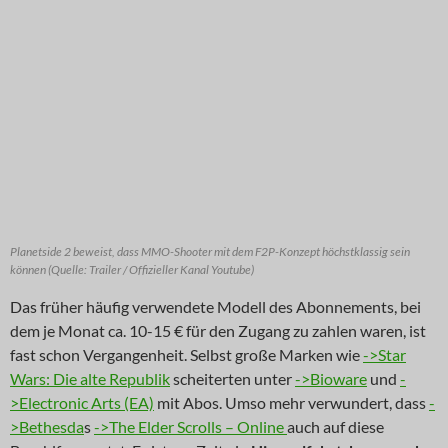
Planetside 2 beweist, dass MMO-Shooter mit dem F2P-Konzept höchstklassig sein
können (Quelle: Trailer / Offizieller Kanal Youtube)
Das früher häufig verwendete Modell des Abonnements, bei
dem je Monat ca. 10-15 € für den Zugang zu zahlen waren, ist
fast schon Vergangenheit. Selbst große Marken wie
->Star
Wars: Die alte Republik
scheiterten unter
->Bioware
und
-
>Electronic Arts (EA)
mit Abos. Umso mehr verwundert, dass
-
>Bethesda
s
->The Elder Scrolls – Online
auch auf diese