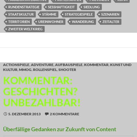
RUNDENSTRATEGIE
SESSHAFTIGKEIT
SIEDLUNG
STAATSKULTUR
STÄMME
STRATEGIESPIELE
SZENARIEN
TERRITORIEN
UREINWOHNER
WANDERUNG
ZEITALTER
ZWEITER WELTKRIEG
ACTIONSPIELE
,
ADVENTURE
,
AUFBAUSPIELE
,
KOMMENTAR
,
KUNST UND
KULTUR
,
MMOG
,
ROLLENSPIEL
,
SHOOTER
KOMMENTAR:
GESCHICHTEN?
UNBEZAHLBAR!
5. DEZEMBER 2013
2 KOMMENTARE
Überfällige Gedanken zur Zukunft von Content