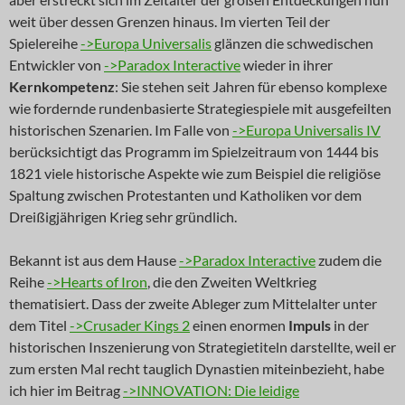
weit über dessen Grenzen hinaus. Im vierten Teil der
Spielereihe
->Europa Universalis
glänzen die schwedischen
Entwickler von
->Paradox Interactive
wieder in ihrer
Kernkompetenz
: Sie stehen seit Jahren für ebenso komplexe
wie fordernde rundenbasierte Strategiespiele mit ausgefeilten
historischen Szenarien. Im Falle von
->Europa Universalis IV
berücksichtigt das Programm im Spielzeitraum von 1444 bis
1821 viele historische Aspekte wie zum Beispiel die religiöse
Spaltung zwischen Protestanten und Katholiken vor dem
Dreißigjährigen Krieg sehr gründlich.
Bekannt ist aus dem Hause
->Paradox Interactive
zudem die
Reihe
->Hearts of Iron
, die den Zweiten Weltkrieg
thematisiert. Dass der zweite Ableger zum Mittelalter unter
dem Titel
->Crusader Kings 2
einen enormen
Impuls
in der
historischen Inszenierung von Strategietiteln darstellte, weil er
zum ersten Mal recht tauglich Dynastien miteinbezieht, habe
ich hier im Beitrag
->INNOVATION: Die leidige