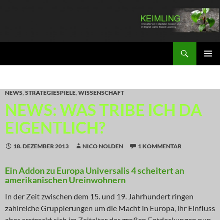
Zum
Inhalt
springen
Suchen
KEIMLING
PRIMÄR
MENÜ
NEWS
,
STRATEGIESPIELE
,
WISSENSCHAFT
NEWS: WAS TRIBE ICH DA
EIGENTLICH?
18. DEZEMBER 2013
NICO NOLDEN
1 KOMMENTAR
Ein Addon zu Europa Universalis 4 scheitert an
amerikanischen Ureinwohnern
In der Zeit zwischen dem 15. und 19. Jahrhundert ringen
zahlreiche Gruppierungen um die Macht in Europa, ihr Einfluss
aber erstreckt sich im Zeitalter der großen Entdeckungen nun