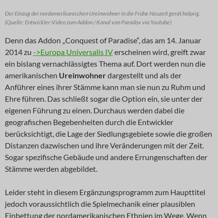
Der Einzug der nordamerikanischen Ureinwohner in die Frühe Neuzeit gerät holprig.
(Quelle: Entwickler-Video zum Addon / Kanal von Paradox via Youtube)
Denn das Addon „Conquest of Paradise“, das am 14. Januar
2014 zu
->Europa Universalis IV
erscheinen wird, greift zwar
ein bislang vernachlässigtes Thema auf. Dort werden nun die
amerikanischen
Ureinwohner
dargestellt und als der
Anführer eines ihrer Stämme kann man sie nun zu Ruhm und
Ehre führen. Das schließt sogar die Option ein, sie unter der
eigenen Führung zu einen. Durchaus werden dabei die
geografischen Begebenheiten durch die Entwickler
berücksichtigt, die Lage der Siedlungsgebiete sowie die großen
Distanzen dazwischen und ihre Veränderungen mit der Zeit.
Sogar spezifische Gebäude und andere Errungenschaften der
Stämme werden abgebildet.
Leider steht in diesem Ergänzungsprogramm zum Haupttitel
jedoch voraussichtlich die Spielmechanik einer plausiblen
Einbettung der nordamerikanischen Ethnien im Wege. Wenn