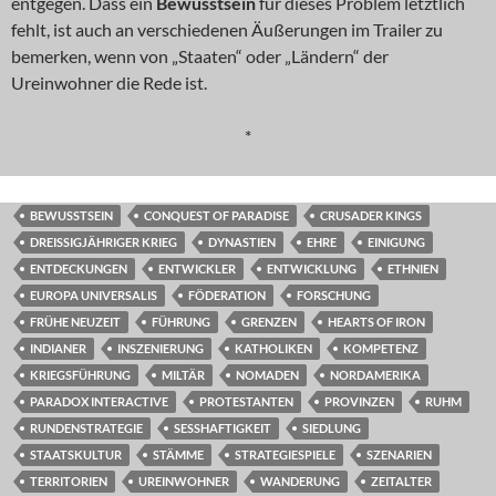
entgegen. Dass ein
Bewusstsein
für dieses Problem letztlich
fehlt, ist auch an verschiedenen Äußerungen im Trailer zu
bemerken, wenn von „Staaten“ oder „Ländern“ der
Ureinwohner die Rede ist.
*
BEWUSSTSEIN
CONQUEST OF PARADISE
CRUSADER KINGS
DREISSIGJÄHRIGER KRIEG
DYNASTIEN
EHRE
EINIGUNG
ENTDECKUNGEN
ENTWICKLER
ENTWICKLUNG
ETHNIEN
EUROPA UNIVERSALIS
FÖDERATION
FORSCHUNG
FRÜHE NEUZEIT
FÜHRUNG
GRENZEN
HEARTS OF IRON
INDIANER
INSZENIERUNG
KATHOLIKEN
KOMPETENZ
KRIEGSFÜHRUNG
MILTÄR
NOMADEN
NORDAMERIKA
PARADOX INTERACTIVE
PROTESTANTEN
PROVINZEN
RUHM
RUNDENSTRATEGIE
SESSHAFTIGKEIT
SIEDLUNG
STAATSKULTUR
STÄMME
STRATEGIESPIELE
SZENARIEN
TERRITORIEN
UREINWOHNER
WANDERUNG
ZEITALTER