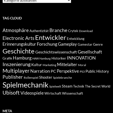
nach
Kategorien
TAG CLOUD
Atmosphäre
Branche
Authentizität
Crytek
Download
Entwickler
Electronic Arts
Entwicklung
Forschung
Gameplay
Erinnerungskultur
Genre
Gamestar
Geschichte
Gesellschaft
Geschichtswissenschaft
Hamburg
INNOVATION
Grafik
Historiker
HAW Hamburg
Inszenierung
Mittelalter
Kultur
Marketing
Moral
Multiplayer
Narration
PC
Perspektive
Public History
PS3
Publisher
Shooter
Rollenspiel
Spielebranche
Spielmechanik
Steam
Spielwelt
Technik
The Secret World
Ubisoft
Videospiele
Wissenschaft
Wirtschaft
META