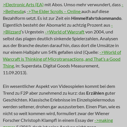
>Electronic Arts (EA)
mit Abos. Umso mehr verwundert, dass
-
>Bethesda
s
->The Elder Scrolls – Online
auch auf diese
Bezahlform setzt. Es ist zur Zeit ein
Himmelfahrtskommando
.
Eigentlich besteht der Abomarkt zu achtzig Prozent aus
-
>Blizzard
’s Urgestein
->World of Warcraft
von 2004, und
selbst das plagen deutlich sinkende Spielerzahlen. Analysen
aus der Branche deuten darauf hin, dass dort die Umsätze in
nur einem Halbjahr um 54% gefallen sind (Quelle:
->World of
Warcraft is Thinking of Microtransactions, and That’s a Good
Thing
, in: Superdata. Digital Goods Measurement,
11.09.2013).
Ein wesentlicher Aspekt von Videospielen kommt bei dem
Trend zu F2P aber zunehmend zu kurz: das
Erzählen
guter
Geschichten. Klassische Erlebnisse im Einzelspielermodus
werden seltener, drohen gar auszusterben. Einen Plan, wie es
nicht so weit kommen wird, formuliert zwar der Wiener
Forscher Christoph Klampfl in einem Essay der
->making
games
5/2013, doch ist seine Analyse nicht ganz