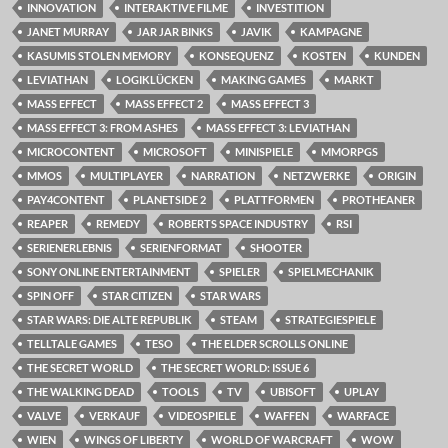
INNOVATION
INTERAKTIVE FILME
INVESTITION
JANET MURRAY
JAR JAR BINKS
JAVIK
KAMPAGNE
KASUMIS STOLEN MEMORY
KONSEQUENZ
KOSTEN
KUNDEN
LEVIATHAN
LOGIKLÜCKEN
MAKING GAMES
MARKT
MASS EFFECT
MASS EFFECT 2
MASS EFFECT 3
MASS EFFECT 3: FROM ASHES
MASS EFFECT 3: LEVIATHAN
MICROCONTENT
MICROSOFT
MINISPIELE
MMORPGS
MMOS
MULTIPLAYER
NARRATION
NETZWERKE
ORIGIN
PAY4CONTENT
PLANETSIDE 2
PLATTFORMEN
PROTHEANER
REAPER
REMEDY
ROBERTS SPACE INDUSTRY
RSI
SERIENERLEBNIS
SERIENFORMAT
SHOOTER
SONY ONLINE ENTERTAINMENT
SPIELER
SPIELMECHANIK
SPIN OFF
STAR CITIZEN
STAR WARS
STAR WARS: DIE ALTE REPUBLIK
STEAM
STRATEGIESPIELE
TELLTALE GAMES
TESO
THE ELDER SCROLLS ONLINE
THE SECRET WORLD
THE SECRET WORLD: ISSUE 6
THE WALKING DEAD
TOOLS
TV
UBISOFT
UPLAY
VALVE
VERKAUF
VIDEOSPIELE
WAFFEN
WARFACE
WIEN
WINGS OF LIBERTY
WORLD OF WARCRAFT
WOW