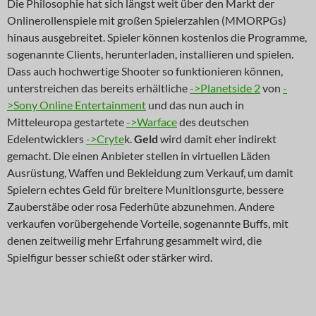
Die Philosophie hat sich längst weit über den Markt der
Onlinerollenspiele mit großen Spielerzahlen (MMORPGs)
hinaus ausgebreitet. Spieler können kostenlos die Programme,
sogenannte Clients, herunterladen, installieren und spielen.
Dass auch hochwertige Shooter so funktionieren können,
unterstreichen das bereits erhältliche
->Planetside 2
von
-
>Sony Online Entertainment
und das nun auch in
Mitteleuropa gestartete
->Warface
des deutschen
Edelentwicklers
->Cryte
k.
Geld
wird damit eher indirekt
gemacht. Die einen Anbieter stellen in virtuellen Läden
Ausrüstung, Waffen und Bekleidung zum Verkauf, um damit
Spielern echtes Geld für breitere Munitionsgurte, bessere
Zauberstäbe oder rosa Federhüte abzunehmen. Andere
verkaufen vorübergehende Vorteile, sogenannte Buffs, mit
denen zeitweilig mehr Erfahrung gesammelt wird, die
Spielfigur besser schießt oder stärker wird.