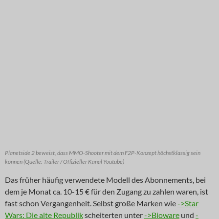
Planetside 2 beweist, dass MMO-Shooter mit dem F2P-Konzept höchstklassig sein
können (Quelle: Trailer / Offizieller Kanal Youtube)
Das früher häufig verwendete Modell des Abonnements, bei
dem je Monat ca. 10-15 € für den Zugang zu zahlen waren, ist
fast schon Vergangenheit. Selbst große Marken wie
->Star
Wars: Die alte Republik
scheiterten unter
->Bioware
und
-