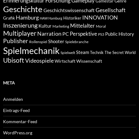
Forschung
Gameplay
Erinnerungskultur
Genre
Gamestar
Geschichte
Gesellschaft
Geschichtswissenschaft
Hamburg
INNOVATION
Grafik
Historiker
HAW Hamburg
Inszenierung
Mittelalter
Kultur
Marketing
Moral
Multiplayer
Narration
PC
Perspektive
Public History
PS3
Publisher
Shooter
Rollenspiel
Spielebranche
Spielmechanik
Steam
Spielwelt
Technik
The Secret World
Ubisoft
Videospiele
Wissenschaft
Wirtschaft
META
Anmelden
Eintrags-Feed
Kommentar-Feed
WordPress.org