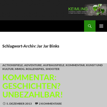
Zum
Inhalt
springen
Suchen
KEIMLING
PRIMÄR
MENÜ
Schlagwort-Archiv: Jar Jar Binks
ACTIONSPIELE
,
ADVENTURE
,
AUFBAUSPIELE
,
KOMMENTAR
,
KUNST UND
KULTUR
,
MMOG
,
ROLLENSPIEL
,
SHOOTER
KOMMENTAR:
GESCHICHTEN?
UNBEZAHLBAR!
5. DEZEMBER 2013
2 KOMMENTARE