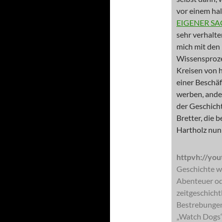
vor einem hal
EIGENER SAC
sehr verhalte
mich mit den
Wissensprozes
Kreisen von h
einer Beschäf
werben, ande
der Geschicht
Bretter, die 
Hartholz nun 
httpvh://yo
Geschichte wi
Abenteuer ode
zeitgeschicht
Bestrebungen
„Watch Dogs“