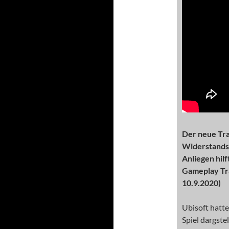
Der neue Tra
Widerstandsg
Anliegen hilf
Gameplay Tra
10.9.2020)
Ubisoft hatte
Spiel dargste