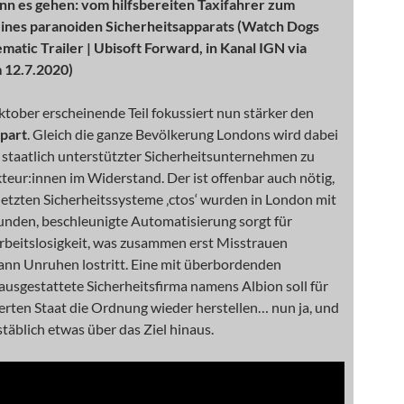
ann es gehen: vom hilfsbereiten Taxifahrer zum
eines paranoiden Sicherheitsapparats (Watch Dogs
matic Trailer | Ubisoft Forward, in Kanal IGN via
 12.7.2020)
tober erscheinende Teil fokussiert nun stärker den
part
. Gleich die ganze Bevölkerung Londons wird dabei
 staatlich unterstützter Sicherheitsunternehmen zu
teur:innen im Widerstand. Der ist offenbar auch nötig,
etzten Sicherheitssysteme ‚ctos‘ wurden in London mit
unden, beschleunigte Automatisierung sorgt für
beitslosigkeit, was zusammen erst Misstrauen
dann Unruhen lostritt. Eine mit überbordenden
usgestattete Sicherheitsfirma namens Albion soll für
erten Staat die Ordnung wieder herstellen… nun ja, und
täblich etwas über das Ziel hinaus.