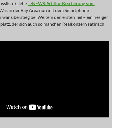
ssliste (siehe
->NEWS: Schöne Bescherung vom
. Was in der Bay Area nun mit dem Smartphone
 war, überstieg bei Weitem den ersten Teil – ein riesiger
elplatz, der sich auch so manchen Realkonzern satirisch