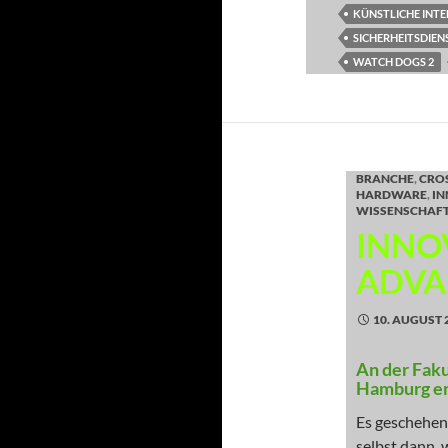
KÜNSTLICHE INTE
SICHERHEITSDIEN
WATCH DOGS 2
BRANCHE
,
CRO
HARDWARE
,
IN
WISSENSCHAF
INNO
ADVA
10. AUGUST 
An der Faku
Hamburg en
Es geschehen
selbst dann, 