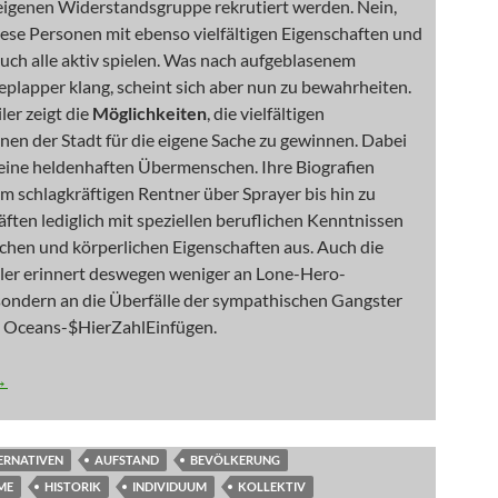
 eigenen Widerstandsgruppe rekrutiert werden. Nein,
ese Personen mit ebenso vielfältigen Eigenschaften und
uch alle aktiv spielen. Was nach aufgeblasenem
plapper klang, scheint sich aber nun zu bewahrheiten.
ler zeigt die
Möglichkeiten
, die vielfältigen
en der Stadt für die eigene Sache zu gewinnen. Dabei
 keine heldenhaften Übermenschen. Ihre Biografien
om schlagkräftigen Rentner über Sprayer bis hin zu
äften lediglich mit speziellen beruflichen Kenntnissen
chen und körperlichen Eigenschaften aus. Auch die
iler erinnert deswegen weniger an Lone-Hero-
 sondern an die Überfälle der sympathischen Gangster
e Oceans-$HierZahlEinfügen.
 ich? Und wenn ja, wieviele?
→
ERNATIVEN
AUFSTAND
BEVÖLKERUNG
ME
HISTORIK
INDIVIDUUM
KOLLEKTIV