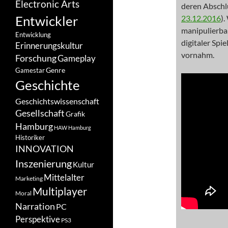
Electronic Arts
deren Abschlu
Entwickler
23.12.2016
)
manipulierbar
Entwicklung
digitaler Spi
Erinnerungskultur
vornahm.
Forschung
Gameplay
Genre
Gamestar
Geschichte
Geschichtswissenschaft
Gesellschaft
Grafik
Hamburg
HAW Hamburg
Historiker
INNOVATION
Inszenierung
Kultur
Mittelalter
Marketing
Multiplayer
Moral
Narration
PC
Perspektive
PS3