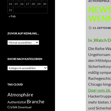
ACTIONSPIELE
,
24
25
26
27
28
29
30
NEWS
31
WENN 
« Feb.
13. SEPTEMB
ZUVOR AUF KEIMLING…
In ‚Watch D
Zuvor
auf
Die Reihe Wa
Keimling…
Ungehorsam 
SUCHE NACH KATEGORIEN
den Mittelpun
Sicherheitss
Suche
mäßig sympat
nach
Kategorien
Rachegeschic
Chicago hing
TAG CLOUD
Dog! vom 26.
Atmosphäre
Hackertruppe 
Branche
mehr bieten.
Authentizität
Crytek
Download
und Sicherhei