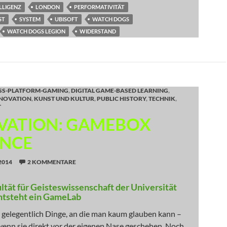
LLIGENZ
LONDON
PERFORMATIVITÄT
ST
SYSTEM
UBISOFT
WATCH DOGS
WATCH DOGS LEGION
WIDERSTAND
SS-PLATFORM-GAMING
,
DIGITAL GAME-BASED LEARNING
,
NOVATION
,
KUNST UND KULTUR
,
PUBLIC HISTORY
,
TECHNIK
,
T
VATION: GAMEBOX
NCE
2014
2 KOMMENTARE
ltät für Geisteswissenschaft der Universität
tsteht ein GameLab
 gelegentlich Dinge, an die man kaum glauben kann –
wenn sie direkt vor der eigenen Nase geschehen. Noch