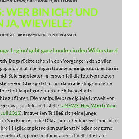
MMOG
,
NEWS
,
OPEN WORLD
,
ROLLENSPIEL
: WER BIN ICH? UND
JA, WIEVIELE?
ER 2020
KOMMENTAR HINTERLASSEN
ogs: Legion‘ geht ganz London in den Widerstand
tch_Dogs rückte schon in den Vorgängern den zivilen
gegenüber allmächtigen
Überwachungsfeteschisten
in
kt. Spielende legten im ersten Teil die totalvernetzten
ysteme von Chicago lahm, um dann allerdings nur eine
hische Hauptfigur durch eine klischeehafte
hte zu führen. Die manipulierbare digitale Umwelt von
egen war faszinierend (siehe
->NEWS: Hey, Watch Your
 Juli 2013
). Im zweiten Teil ließ sich eine junge
in San Francisco die Diktatur der Online-Systeme nicht
 Ihre Mitglieder piesackten zunächst Medienkonzerne
tsbehörden, gerieten damit aber schnell selbst auf