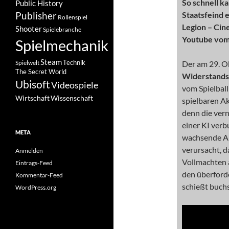
So schnell k
Public History
Publisher
Staatsfeind 
Rollenspiel
Legion – Cine
Shooter
Spielebranche
Youtube vom
Spielmechanik
Steam
Spielwelt
Technik
Der am 29. Ok
The Secret World
Widerstands
Ubisoft
Videospiele
vom Spielball
Wissenschaft
Wirtschaft
spielbaren Ak
denn die vern
einer KI verb
META
wachsende Ar
verursacht, 
Anmelden
Vollmachten a
Eintrags-Feed
den überford
Kommentar-Feed
schießt buchs
WordPress.org