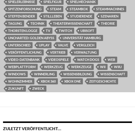
SPIELERLEBNISSE
SPIELFIGUR
SPIELMECHANIK
SPITZENFORSCHUNG
STEAM
STEAMBOX
STEAMMACHINES
STEFFEN BENDER
STILLLEBEN
STUDIERENDE
SZENARIEN
TAGUNG
TECHNIK
THEATERWISSENSCHAFT
THEORIE
THORSTEN LOGGE
TV
TWITCH
UBISOFT
UNCHARTED: GOLDEN ABYSS
UNIVERSITÄT HAMBURG
UNTERSCHIED
UPLAY
VALVE
VERGLEICH
VERÖFFENTLICHUNG
VERTRIEB
VERWALTUNG
VIDEO-DATENBANK
VIDEOSPIELE
WATCH DOGS
WEB
WEBPLATTFORM
WERKZEUG
WERKZEUGE
WII
WIIU
WINDOWS
WINNERLING
WISSENSBILDUNG
WISSENSCHAFT
WOHNZIMMER
XBOX 360
XBOX ONE
ZEITGESCHICHTE
ZUKUNFT
ZWECK
ZULETZT VERÖFFENTLICHT…