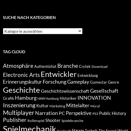
auf
Keimling…
SUCHE NACH KATEGORIEN
Suche
nach
Kategorien
TAG CLOUD
Atmosphäre
Branche
Authentizität
Crytek
Download
Entwickler
Electronic Arts
Entwicklung
Forschung
Gameplay
Erinnerungskultur
Genre
Gamestar
Geschichte
Gesellschaft
Geschichtswissenschaft
Hamburg
INNOVATION
Grafik
Historiker
HAW Hamburg
Inszenierung
Mittelalter
Kultur
Marketing
Moral
Multiplayer
Narration
PC
Perspektive
Public History
PS3
Publisher
Shooter
Rollenspiel
Spielebranche
Spielmechanik
Steam
Spielwelt
Technik
The Secret World