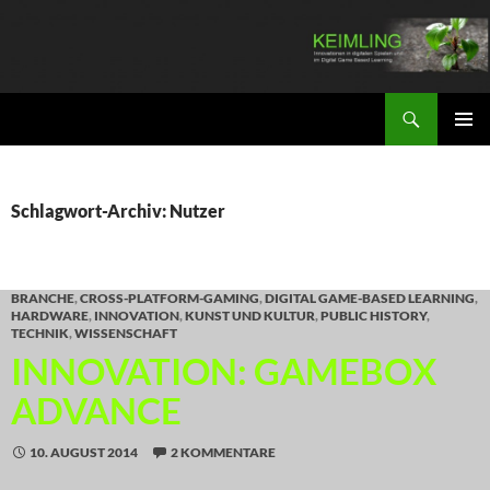
Zum
Inhalt
springen
Suchen
KEIMLING
PRIMÄR
MENÜ
Schlagwort-Archiv: Nutzer
BRANCHE
,
CROSS-PLATFORM-GAMING
,
DIGITAL GAME-BASED LEARNING
,
HARDWARE
,
INNOVATION
,
KUNST UND KULTUR
,
PUBLIC HISTORY
,
TECHNIK
,
WISSENSCHAFT
INNOVATION: GAMEBOX
ADVANCE
10. AUGUST 2014
2 KOMMENTARE