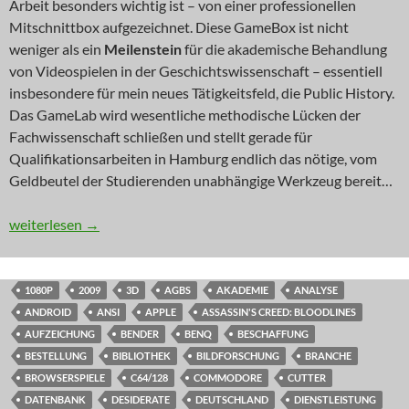
Arbeit besonders wichtig ist – von einer professionellen
Mitschnittbox aufgezeichnet. Diese GameBox ist nicht
weniger als ein
Meilenstein
für die akademische Behandlung
von Videospielen in der Geschichtswissenschaft – essentiell
insbesondere für mein neues Tätigkeitsfeld, die Public History.
Das GameLab wird wesentliche methodische Lücken der
Fachwissenschaft schließen und stellt gerade für
Qualifikationsarbeiten in Hamburg endlich das nötige, vom
Geldbeutel der Studierenden unabhängige Werkzeug bereit…
INNOVATION: GameBox Advance
weiterlesen
→
1080P
2009
3D
AGBS
AKADEMIE
ANALYSE
ANDROID
ANSI
APPLE
ASSASSIN'S CREED: BLOODLINES
AUFZEICHUNG
BENDER
BENQ
BESCHAFFUNG
BESTELLUNG
BIBLIOTHEK
BILDFORSCHUNG
BRANCHE
BROWSERSPIELE
C64/128
COMMODORE
CUTTER
DATENBANK
DESIDERATE
DEUTSCHLAND
DIENSTLEISTUNG