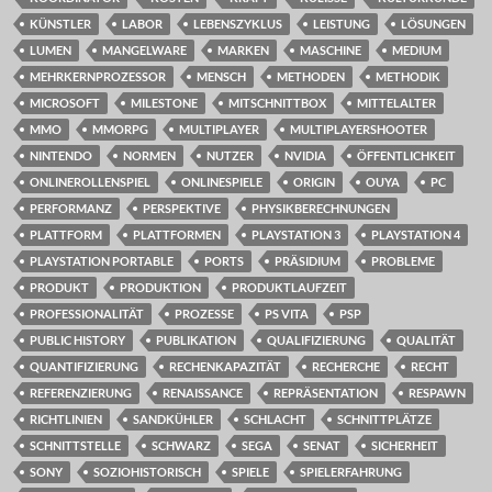
KÜNSTLER
LABOR
LEBENSZYKLUS
LEISTUNG
LÖSUNGEN
LUMEN
MANGELWARE
MARKEN
MASCHINE
MEDIUM
MEHRKERNPROZESSOR
MENSCH
METHODEN
METHODIK
MICROSOFT
MILESTONE
MITSCHNITTBOX
MITTELALTER
MMO
MMORPG
MULTIPLAYER
MULTIPLAYERSHOOTER
NINTENDO
NORMEN
NUTZER
NVIDIA
ÖFFENTLICHKEIT
ONLINEROLLENSPIEL
ONLINESPIELE
ORIGIN
OUYA
PC
PERFORMANZ
PERSPEKTIVE
PHYSIKBERECHNUNGEN
PLATTFORM
PLATTFORMEN
PLAYSTATION 3
PLAYSTATION 4
PLAYSTATION PORTABLE
PORTS
PRÄSIDIUM
PROBLEME
PRODUKT
PRODUKTION
PRODUKTLAUFZEIT
PROFESSIONALITÄT
PROZESSE
PS VITA
PSP
PUBLIC HISTORY
PUBLIKATION
QUALIFIZIERUNG
QUALITÄT
QUANTIFIZIERUNG
RECHENKAPAZITÄT
RECHERCHE
RECHT
REFERENZIERUNG
RENAISSANCE
REPRÄSENTATION
RESPAWN
RICHTLINIEN
SANDKÜHLER
SCHLACHT
SCHNITTPLÄTZE
SCHNITTSTELLE
SCHWARZ
SEGA
SENAT
SICHERHEIT
SONY
SOZIOHISTORISCH
SPIELE
SPIELERFAHRUNG