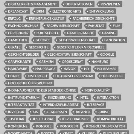
DIGITAL RIGHTS MANAGEMENT
DISSERTATIONEN
DISZIPLINEN
DREAMCAST
DRM
ELECTRONIC ARTS
ENTWICKLUNG
ERFOLG
ERINNERUNGSKULTUR
FACHBEREICH GESCHICHTE
FACHHOCHSCHULE
FACHWISSENSCHAFT
FAKULTÄT
FILM
FORSCHUNG
FORTSCHRITT
GAMESBRANCHE
GAMING
GAMOTHEK
GEFORCE
GEISTESWISSENSCHAFT
GENERATION
GERÄTE
GESCHICHTE
GESCHICHTE DER VIDEOSPIELE
GESCHICHTSBILDER
GESCHICHTSWISSENSCHAFT
GOOGLE
GRAFIKKARTE
GREMIEN
GROSSGERÄT
HAMBURG
HARDWARE
HAUPPAUGE
HAVOK
HD
HD-BEAMER
HEINZE
HISTORISCH
HISTORISCHES SEMINAR
HOCHSCHULE
HOCHSCHULÜBERGREIFEND
INDIANA JONES UND DER STAB DER KÖNIGE
INDIVIDUALITÄT
INSTRUMENTARIUM
INSZENIERUNG
INTEL
INTERAKTION
INTERAKTIVITÄT
INTERDISZIPLINARITÄT
INTERFACE
INVESTOR
IOS
IP-ADRESSEN
JAPANER
JURIST
JUSTITIAR
JUSTITIARIAT
KERSCHBAUMER
KOMPATIBILITÄT
KONFERENZ
KONSOLE
KONSOLEN
KONSOLENGENERATION
KOORDINATOR
KOSTEN
KRAFT
KULISSE
KULTURKUNDE