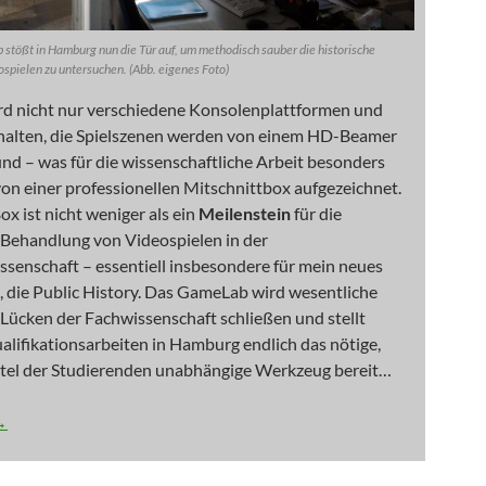
stößt in Hamburg nun die Tür auf, um methodisch sauber die historische
spielen zu untersuchen. (Abb. eigenes Foto)
rd nicht nur verschiedene Konsolenplattformen und
halten, die Spielszenen werden von einem HD-Beamer
nd – was für die wissenschaftliche Arbeit besonders
 von einer professionellen Mitschnittbox aufgezeichnet.
 ist nicht weniger als ein
Meilenstein
für die
Behandlung von Videospielen in der
senschaft – essentiell insbesondere für mein neues
d, die Public History. Das GameLab wird wesentliche
Lücken der Fachwissenschaft schließen und stellt
alifikationsarbeiten in Hamburg endlich das nötige,
el der Studierenden unabhängige Werkzeug bereit…
: GameBox Advance
→