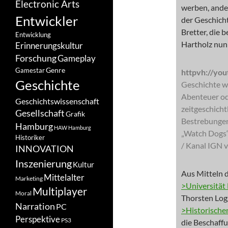
Electronic Arts
werben, ande
Entwickler
der Geschicht
Bretter, die 
Entwicklung
Hartholz nun 
Erinnerungskultur
Forschung
Gameplay
Genre
Gamestar
httpvh://yo
Geschichte
Geschichte wi
Abenteuer ode
Geschichtswissenschaft
zeitgeschicht
Gesellschaft
Grafik
Bestrebungen
Hamburg
HAW Hamburg
„Watch Dogs“
Historiker
/ Kanal IGN 
INNOVATION
Inszenierung
Kultur
Aus Mitteln 
Mittelalter
Marketing
>Universitä
Multiplayer
Moral
Thorsten Log
Narration
PC
>Historische
Perspektive
PS3
die Beschaff