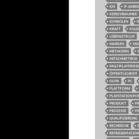
IOS
IP-ADRE
KERSCHBAUMER
KONSOLEN
KRAFT
KULIS
LEBENSZYKLUS
MARKEN
MA
METHODEN
MITSCHNITTBOX
MULTIPLAYERSH
ÖFFENTLICHKEIT
OUYA
PC
PLATTFORM
PLAYSTATION PO
PRODUKT
P
PROZESSE
PS
QUALIFIZIERUNG
RECHERCHE
REPRÄSENTATION