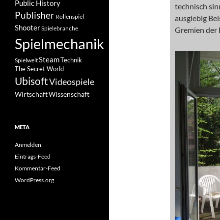
Public History
technisch sin
Publisher
Rollenspiel
ausgiebig Bei
Shooter
Spielebranche
Gremien der 
Spielmechanik
Steam
Spielwelt
Technik
The Secret World
Ubisoft
Videospiele
Wissenschaft
Wirtschaft
META
Anmelden
Eintrags-Feed
Kommentar-Feed
WordPress.org