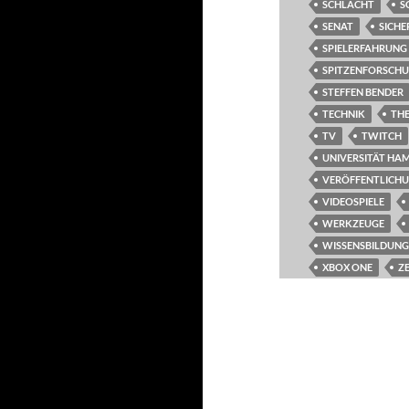
SCHLACHT
S
SENAT
SICHE
SPIELERFAHRUNG
SPITZENFORSCH
STEFFEN BENDER
TECHNIK
TH
TV
TWITCH
UNIVERSITÄT HA
VERÖFFENTLICH
VIDEOSPIELE
WERKZEUGE
WISSENSBILDUNG
XBOX ONE
Z