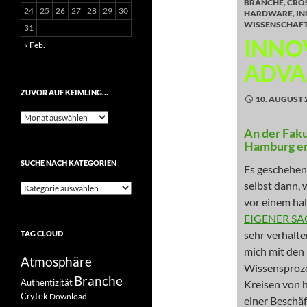
BRANCHE
,
CRO
24
25
26
27
28
29
30
HARDWARE
,
IN
WISSENSCHAF
31
INNO
« Feb.
ADVA
ZUVOR AUF KEIMLING…
10. AUGUST 
Zuvor
auf
An der Faku
Keimling…
Hamburg en
SUCHE NACH KATEGORIEN
Es geschehen
selbst dann, 
Suche
nach
vor einem hal
Kategorien
EIGENER SAC
sehr verhalte
TAG CLOUD
mich mit den
Atmosphäre
Wissensprozes
Branche
Authentizität
Kreisen von h
Crytek
Download
einer Beschäf