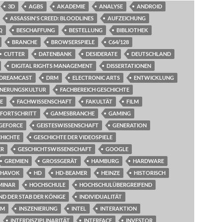
3D
AGBS
AKADEMIE
ANALYSE
ANDROID
ASSASSIN'S CREED: BLOODLINES
AUFZEICHUNG
Q
BESCHAFFUNG
BESTELLUNG
BIBLIOTHEK
BRANCHE
BROWSERSPIELE
C64/128
CUTTER
DATENBANK
DESIDERATE
DEUTSCHLAND
DIGITAL RIGHTS MANAGEMENT
DISSERTATIONEN
DREAMCAST
DRM
ELECTRONIC ARTS
ENTWICKLUNG
NNERUNGSKULTUR
FACHBEREICH GESCHICHTE
E
FACHWISSENSCHAFT
FAKULTÄT
FILM
FORTSCHRITT
GAMESBRANCHE
GAMING
GEFORCE
GEISTESWISSENSCHAFT
GENERATION
CHICHTE
GESCHICHTE DER VIDEOSPIELE
ER
GESCHICHTSWISSENSCHAFT
GOOGLE
GREMIEN
GROSSGERÄT
HAMBURG
HARDWARE
HAVOK
HD
HD-BEAMER
HEINZE
HISTORISCH
MINAR
HOCHSCHULE
HOCHSCHULÜBERGREIFEND
ND DER STAB DER KÖNIGE
INDIVIDUALITÄT
UM
INSZENIERUNG
INTEL
INTERAKTION
INTERDISZIPLINARITÄT
INTERFACE
INVESTOR