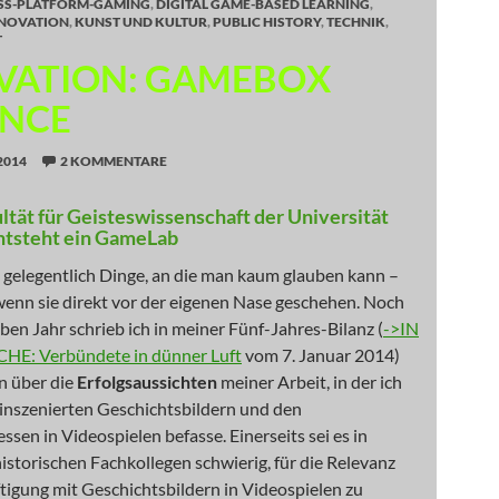
SS-PLATFORM-GAMING
,
DIGITAL GAME-BASED LEARNING
,
NOVATION
,
KUNST UND KULTUR
,
PUBLIC HISTORY
,
TECHNIK
,
T
VATION: GAMEBOX
NCE
2014
2 KOMMENTARE
ltät für Geisteswissenschaft der Universität
tsteht ein GameLab
 gelegentlich Dinge, an die man kaum glauben kann –
wenn sie direkt vor der eigenen Nase geschehen. Noch
ben Jahr schrieb ich in meiner Fünf-Jahres-Bilanz (
->IN
HE: Verbündete in dünner Luft
vom 7. Januar 2014)
n über die
Erfolgsaussichten
meiner Arbeit, in der ich
 inszenierten Geschichtsbildern und den
sen in Videospielen befasse. Einerseits sei es in
istorischen Fachkollegen schwierig, für die Relevanz
tigung mit Geschichtsbildern in Videospielen zu