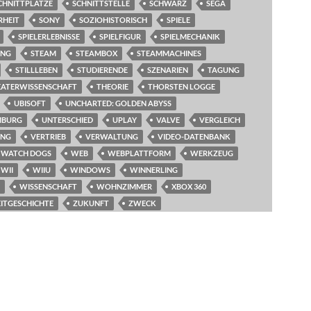
CHNITTPLÄTZE
SCHNITTSTELLE
SCHWARZ
SEGA
RHEIT
SONY
SOZIOHISTORISCH
SPIELE
SPIELERLEBNISSE
SPIELFIGUR
SPIELMECHANIK
UNG
STEAM
STEAMBOX
STEAMMACHINES
STILLLEBEN
STUDIERENDE
SZENARIEN
TAGUNG
EATERWISSENSCHAFT
THEORIE
THORSTEN LOGGE
UBISOFT
UNCHARTED: GOLDEN ABYSS
MBURG
UNTERSCHIED
UPLAY
VALVE
VERGLEICH
UNG
VERTRIEB
VERWALTUNG
VIDEO-DATENBANK
WATCH DOGS
WEB
WEBPLATTFORM
WERKZEUG
WII
WIIU
WINDOWS
WINNERLING
WISSENSCHAFT
WOHNZIMMER
XBOX 360
EITGESCHICHTE
ZUKUNFT
ZWECK