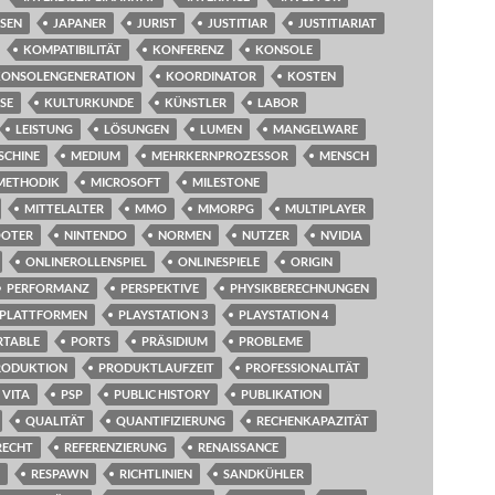
SSEN
JAPANER
JURIST
JUSTITIAR
JUSTITIARIAT
KOMPATIBILITÄT
KONFERENZ
KONSOLE
KONSOLENGENERATION
KOORDINATOR
KOSTEN
SE
KULTURKUNDE
KÜNSTLER
LABOR
LEISTUNG
LÖSUNGEN
LUMEN
MANGELWARE
SCHINE
MEDIUM
MEHRKERNPROZESSOR
MENSCH
METHODIK
MICROSOFT
MILESTONE
MITTELALTER
MMO
MMORPG
MULTIPLAYER
OOTER
NINTENDO
NORMEN
NUTZER
NVIDIA
ONLINEROLLENSPIEL
ONLINESPIELE
ORIGIN
PERFORMANZ
PERSPEKTIVE
PHYSIKBERECHNUNGEN
PLATTFORMEN
PLAYSTATION 3
PLAYSTATION 4
RTABLE
PORTS
PRÄSIDIUM
PROBLEME
RODUKTION
PRODUKTLAUFZEIT
PROFESSIONALITÄT
 VITA
PSP
PUBLIC HISTORY
PUBLIKATION
QUALITÄT
QUANTIFIZIERUNG
RECHENKAPAZITÄT
RECHT
REFERENZIERUNG
RENAISSANCE
RESPAWN
RICHTLINIEN
SANDKÜHLER