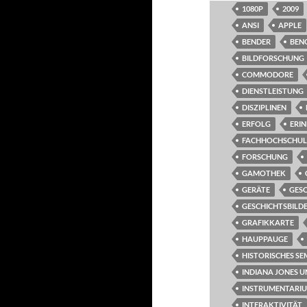
1080P
2009
ANSI
APPLE
BENDER
BEN
BILDFORSCHUNG
COMMODORE
DIENSTLEISTUNG
DISZIPLINEN
ERFOLG
ERI
FACHHOCHSCHUL
FORSCHUNG
GAMOTHEK
GERÄTE
GES
GESCHICHTSBILD
GRAFIKKARTE
HAUPPAUGE
HISTORISCHES SE
INDIANA JONES U
INSTRUMENTARI
INTERAKTIVITÄT