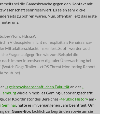
rerseits sei die Gamesbranche gegen den Kontakt mit
swissenschaft sehr reserviert. Es seien sehr dicke
beiderseits zu bohren wären. Nun, offenbar liegt das erste
hinter uns.
utu.be/7fcmcHdsxsA
rd in Videospielen nicht nur explizit als Renaissance-
r Mittelalterschlacht inszeniert. Subtil werden auch
liche Fragen aufgegriffen wie zum Beispiel die
 nach immer intensiverer digitaler Überwachung bei
. (Watch Dogs Trailer – ctOS Threat Monitoring Report
via Youtube)
der
->geisteswissenschaftlichen Fakultät
an der
-
t Hamburg
wird ein mobiles Gaming-Labor angeschafft.
ge, der Koordinator des Bereiches
->Public History
am
-
n Seminar
, hatte es im vergangenen Jahr beantragt. Um
ung der
Game-Box
fachlich zu begründen sowie um sie