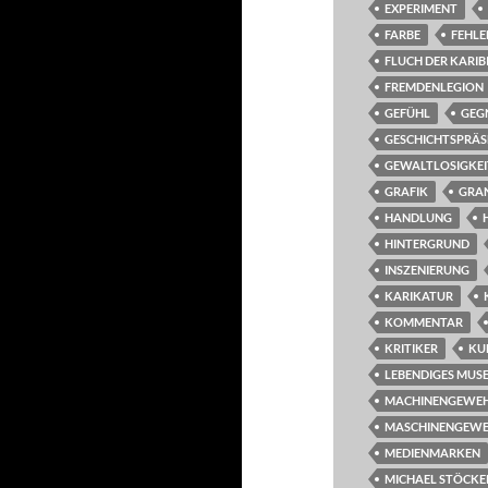
EXPERIMENT
FARBE
FEHL
FLUCH DER KARIB
FREMDENLEGION
GEFÜHL
GEG
GESCHICHTSPRÄS
GEWALTLOSIGKEI
GRAFIK
GRA
HANDLUNG
HINTERGRUND
INSZENIERUNG
KARIKATUR
KOMMENTAR
KRITIKER
KU
LEBENDIGES MUSE
MACHINENGEWE
MASCHINENGEW
MEDIENMARKEN
MICHAEL STÖCKE