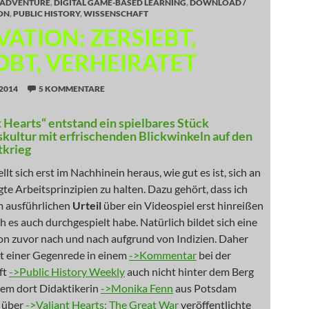
ADVENTURE
,
DIGITAL GAME-BASED LEARNING
,
DOWNLOAD /
ON
,
PUBLIC HISTORY
,
WISSENSCHAFT
ATION: ZERSIEBT,
OBT, VERHEIRATET
2014
5 KOMMENTARE
t Hearts“ entstand ein spielbares Stück
kultur mit erfrischenden Blickwinkeln auf den
tkrieg
lt sich erst im Nachhinein heraus, wie gut es ist, sich an
gte Arbeitsprinzipien zu halten. Dazu gehört, dass ich
m ausführlichen
Urteil
über ein Videospiel erst hinreißen
ch es auch durchgespielt habe. Natürlich bildet sich eine
n zuvor nach und nach aufgrund von Indizien. Daher
it einer Gegenrede in einem
->Kommentar
bei der
ft
->Public History Weekly
auch nicht hinter dem Berg
dem dort Didaktikerin
->Monika Fenn
aus Potsdam
g über
->Valiant Hearts: The Great War
veröffentlichte