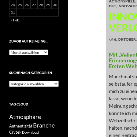
ACTIONSPIELE
,
24
25
26
27
28
29
30
DLC
,
INNOVATI
31
INNOV
« Feb.
VERL
6. OKTOBER 
ZUVOR AUF KEIMLING…
Zuvor
Mit „Valian
auf
Erinnerungs
Keimling…
Ersten Wel
SUCHE NACH KATEGORIEN
Manchmal stel
selbstauferle
Suche
nach
mich zu eine
Kategorien
lasse, wenn i
TAG CLOUD
Meinung scho
konnte ich m
Atmosphäre
Webzeitschri
Branche
Authentizität
halten, nach
Crytek
Download
einen Beitra