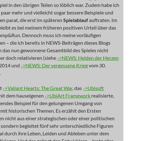
iel in den übrigen Teilen so löblich war. Zudem habe ich
n paar mehr und vielleicht sogar bessere Beispiele und
n parat, die erst im späteren
Spielablauf
auftraten. Im
bleibt es bei meinem früheren positiven Urteil über das
mp&Run. Dennoch muss ich meine vorläufigen
n – die ich bereits in NEWS-Beiträgen dieses Blogs
h das nun gewonnene Gesamtbild des Spieles nicht
ber doch relativieren (siehe
->NEWS: Helden der Herzen
 2014 und
->NEWS: Der vergessene Krieg
vom 30.
.
bt
->Valiant Hearts: The Great War
, das
->Ubisoft
it dem hauseigenen
->UbiArt Framework
realisierte,
gendes Beispiel für den gelungenen Umgang von
mit historischen Themen. Es erzählt den Ersten
n nicht aus einer strategischen oder einer politischen
, sondern begleitet fünf sehr unterschiedliche Figuren
al durch ihre Leben, Leiden und Ableben unter dem
Krieges. Und das gelingt den Entwicklern – trotz aller