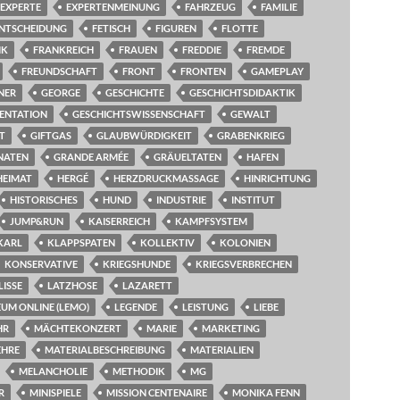
EXPERTE
EXPERTENMEINUNG
FAHRZEUG
FAMILIE
ENTSCHEIDUNG
FETISCH
FIGUREN
FLOTTE
IK
FRANKREICH
FRAUEN
FREDDIE
FREMDE
FREUNDSCHAFT
FRONT
FRONTEN
GAMEPLAY
NER
GEORGE
GESCHICHTE
GESCHICHTSDIDAKTIK
ENTATION
GESCHICHTSWISSENSCHAFT
GEWALT
T
GIFTGAS
GLAUBWÜRDIGKEIT
GRABENKRIEG
NATEN
GRANDE ARMÉE
GRÄUELTATEN
HAFEN
HEIMAT
HERGÉ
HERZDRUCKMASSAGE
HINRICHTUNG
HISTORISCHES
HUND
INDUSTRIE
INSTITUT
JUMP&RUN
KAISERREICH
KAMPFSYSTEM
KARL
KLAPPSPATEN
KOLLEKTIV
KOLONIEN
KONSERVATIVE
KRIEGSHUNDE
KRIEGSVERBRECHEN
LISSE
LATZHOSE
LAZARETT
UM ONLINE (LEMO)
LEGENDE
LEISTUNG
LIEBE
HR
MÄCHTEKONZERT
MARIE
MARKETING
EHRE
MATERIALBESCHREIBUNG
MATERIALIEN
MELANCHOLIE
METHODIK
MG
R
MINISPIELE
MISSION CENTENAIRE
MONIKA FENN