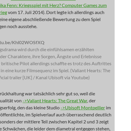
ka Fenn: Kriegsspiel mit Herz? Computer Games zum
rieg
vom 17. Juli 2014). Dort legte ich allerdings auch
meine eigene abschließende Bewertung zu dem Spiel
en noch ausstehe.
outu.be/Khl02WOSfXQ
gsdrama wird durch die einfühlsamen erzählten
der Charaktere, ihre Sorgen, Ängste und Erlebnisse
britische Pilot allerdings schaffte es trotz des Auftrittes
r in eine kurze Filmsequenz im Spiel. (Valiant Hearts: The
icial trailer [UK] / Kanal Ubisoft via Youtube)
ückhaltung war tatsächlich sehr gut so, weil die
ualität von
->Valiant Hearts: The Great War
, der
serfolg, den das kleine Studio
->Ubisoft Montpellier
im
öffentlichte, im Spielverlauf auch überraschend deutlich
onders der mittlere Teil zwischen Kapitel 2 und 3 zeigt
e Schwächen, die leider dem diametral entgegen stehen,