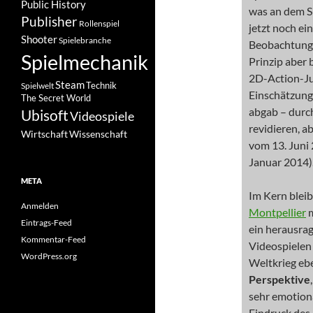
Public History
was an dem Sp
Publisher
Rollenspiel
jetzt noch ei
Shooter
Spielebranche
Beobachtunge
Spielmechanik
Prinzip aber 
2D-Action-Ju
Steam
Spielwelt
Technik
Einschätzunge
The Secret World
abgab – durc
Ubisoft
Videospiele
revidieren, a
Wissenschaft
Wirtschaft
vom 13. Juni
Januar 2014)
META
Im Kern blei
Anmelden
Montpellier
m
Eintrags-Feed
ein herausra
Kommentar-Feed
Videospielen 
WordPress.org
Weltkrieg ebe
Perspektive
sehr emotion
Eindruck des 