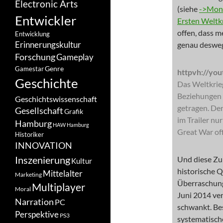
Electronic Arts
(siehe
->Moni
Entwickler
Ersten Weltk
offen, dass 
Entwicklung
Erinnerungskultur
genau desweg
Forschung
Gameplay
Genre
Gamestar
httpvh://y
Geschichte
Das Weltkrie
Beziehungen 
Geschichtswissenschaft
getragen. Der 
Gesellschaft
Grafik
im Trailer nu
Hamburg
HAW Hamburg
Great War off
Historiker
INNOVATION
Inszenierung
Und diese Zur
Kultur
historische Q
Mittelalter
Marketing
Überraschung
Multiplayer
Moral
Juni 2014 ver
Narration
PC
schwankt. Bes
Perspektive
PS3
systematisch