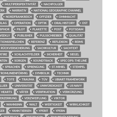
MULTIPERSPEKTIVITÄT
NACHFOLGER
ERK
NARRATIV
NATIONAL GEOGRAPHIC CHANNEL
NORDFRANKREICH
OFFIZIER
OHNMACHT
RLAG
OPERATION
OPTIK
ORAL HISTORY
OST
SPHOR
PILOT
PLAKETTE
POST
POTSDAM
WEEKLY
PUBLISHER
PULSSCHREIBER
QUALITÄT
TIONSSPIELCHEN
REFERENZ
REFLEXION
REIMS
RÜCKVERSICHERUNG
SACHKULTUR
SACHTEXT
ATIRE
SCHLACHTFELDER
SICHERHEIT
SIEGEL
ATEN
SORGEN
SOUNDTRACK
SPEC OPS: THE LINE
SPRACHEN
SPRENGUNG
ST. MIHIEL
STEMPEL
TROMLINIENFÖRMIG
SYMBOLIK
TECHNIK
TOTE
TRAUMA
TÜV
UBIART FRAMEWORK
LLIER
UNIVERSITÄT
UNWÜRDIGKEIT
US NAVY
T HEARTS
VÄTER
VERIFIKATION
VERKÜRZUNG
VERZERRUNG
VERZWEIFLUNG
VIKTOR
WAHNSINN
WALT
WERTIGKEIT
WIRKLICHKEIT
GER
YANN TIERSEN
YPERIT
YPERN
ZEITZEUGE
ZEITZEUGEN
ZIVILBEVÖLKERUNG