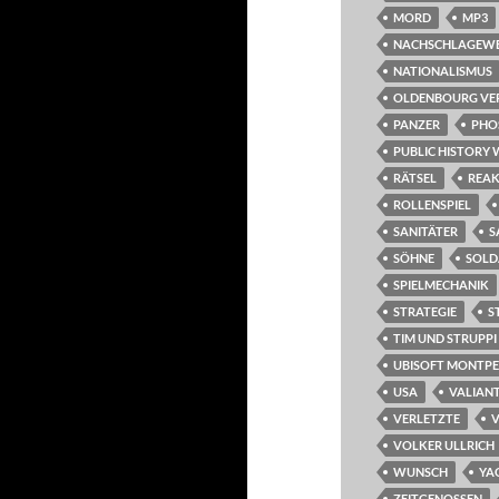
MORD
MP3
NACHSCHLAGEW
NATIONALISMUS
OLDENBOURG VE
PANZER
PHO
PUBLIC HISTORY 
RÄTSEL
REAK
ROLLENSPIEL
SANITÄTER
S
SÖHNE
SOLD
SPIELMECHANIK
STRATEGIE
S
TIM UND STRUPPI
UBISOFT MONTPE
USA
VALIAN
VERLETZTE
VOLKER ULLRICH
WUNSCH
YA
ZEITGENOSSEN