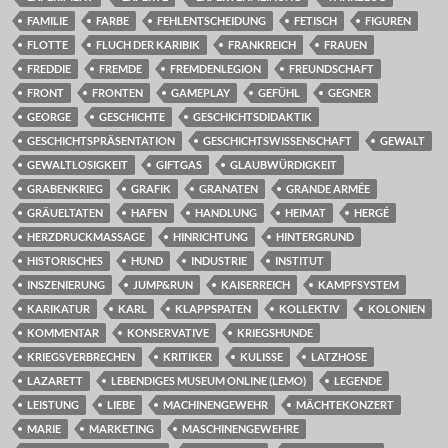
FAMILIE
FARBE
FEHLENTSCHEIDUNG
FETISCH
FIGUREN
FLOTTE
FLUCH DER KARIBIK
FRANKREICH
FRAUEN
FREDDIE
FREMDE
FREMDENLEGION
FREUNDSCHAFT
FRONT
FRONTEN
GAMEPLAY
GEFÜHL
GEGNER
GEORGE
GESCHICHTE
GESCHICHTSDIDAKTIK
GESCHICHTSPRÄSENTATION
GESCHICHTSWISSENSCHAFT
GEWALT
GEWALTLOSIGKEIT
GIFTGAS
GLAUBWÜRDIGKEIT
GRABENKRIEG
GRAFIK
GRANATEN
GRANDE ARMÉE
GRÄUELTATEN
HAFEN
HANDLUNG
HEIMAT
HERGÉ
HERZDRUCKMASSAGE
HINRICHTUNG
HINTERGRUND
HISTORISCHES
HUND
INDUSTRIE
INSTITUT
INSZENIERUNG
JUMP&RUN
KAISERREICH
KAMPFSYSTEM
KARIKATUR
KARL
KLAPPSPATEN
KOLLEKTIV
KOLONIEN
KOMMENTAR
KONSERVATIVE
KRIEGSHUNDE
KRIEGSVERBRECHEN
KRITIKER
KULISSE
LATZHOSE
LAZARETT
LEBENDIGES MUSEUM ONLINE (LEMO)
LEGENDE
LEISTUNG
LIEBE
MACHINENGEWEHR
MÄCHTEKONZERT
MARIE
MARKETING
MASCHINENGEWEHRE