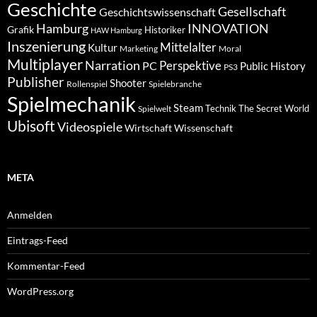
Geschichte
Gesellschaft
Geschichtswissenschaft
Hamburg
INNOVATION
Grafik
Historiker
HAW Hamburg
Inszenierung
Mittelalter
Kultur
Marketing
Moral
Multiplayer
Narration
PC
Perspektive
Public History
PS3
Publisher
Shooter
Rollenspiel
Spielebranche
Spielmechanik
Steam
Spielwelt
Technik
The Secret World
Ubisoft
Videospiele
Wissenschaft
Wirtschaft
META
Anmelden
Eintrags-Feed
Kommentar-Feed
WordPress.org