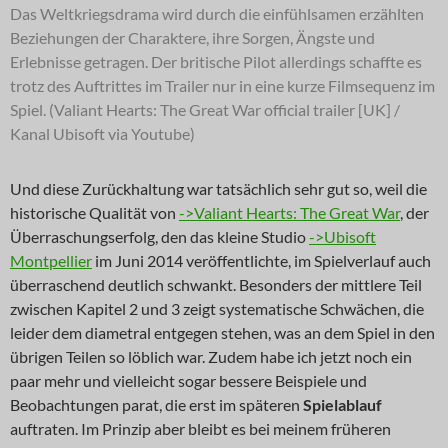
Das Weltkriegsdrama wird durch die einfühlsamen erzählten
Beziehungen der Charaktere, ihre Sorgen, Ängste und
Erlebnisse getragen. Der britische Pilot allerdings schaffte es
trotz des Auftrittes im Trailer nur in eine kurze Filmsequenz im
Spiel. (Valiant Hearts: The Great War official trailer [UK] /
Kanal Ubisoft via Youtube)
Und diese Zurückhaltung war tatsächlich sehr gut so, weil die
historische Qualität von
->Valiant Hearts: The Great War
, der
Überraschungserfolg, den das kleine Studio
->Ubisoft
Montpellier
im Juni 2014 veröffentlichte, im Spielverlauf auch
überraschend deutlich schwankt. Besonders der mittlere Teil
zwischen Kapitel 2 und 3 zeigt systematische Schwächen, die
leider dem diametral entgegen stehen, was an dem Spiel in den
übrigen Teilen so löblich war. Zudem habe ich jetzt noch ein
paar mehr und vielleicht sogar bessere Beispiele und
Beobachtungen parat, die erst im späteren
Spielablauf
auftraten. Im Prinzip aber bleibt es bei meinem früheren