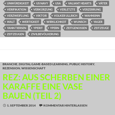
UNWÜRDIGKEIT
US NAVY
USA
VALIANT HEARTS
VÄTER
VERIFIKATION
VERKÜRZUNG
VERLETZTE
VERZERRUNG
VERZWEIFLUNG
VIKTOR
VOLKER ULLRICH
WAHNSINN
WALT
WERTIGKEIT
WIRKLICHKEIT
WUNSCH
YAGER
YANN TIERSEN
YPERIT
YPERN
ZEITGENOSSEN
ZEITZEUGE
ZEITZEUGEN
ZIVILBEVÖLKERUNG
BRANCHE
,
DIGITAL GAME-BASED LEARNING
,
PUBLIC HISTORY
,
REZENSION
,
WISSENSCHAFT
REZ: AUS SCHERBEN EINER
KARAFFE EINE VASE
BAUEN (TEIL 2)
1. SEPTEMBER 2014
KOMMENTAR HINTERLASSEN