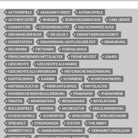
ACTIONSPIELE
ASSASSIN'S CREED
AUFBAUSPIELE
AUTHENTIZITÄT
BURGEN
BÜROORGANISATION
CARL HEINZE
CHARAKTERE
CROSSMEDIALITÄT
DAS SCHWARZE AUGE
DER NAME DER ROSE
DIE GILDE 2
DISKRETISIERUNGSGEBOT
DISSERTATION
DRAKENSANG: AM FLUSS DER ZEIT
ERNÄHRUNG
FACHWERK
FIKTIONEN
FORMALISMUS
FREISCHWEBENDES MITTELALTER
FRÜHE NEUZEIT
GAMES
GESCHICHTE
GESCHICHTE ALS MARKE
GESCHICHTE ALS UNIVERSUM
HISTORISCHE INSZENIERUNG
KAPITALISMUS
KARIBIK
KOHÄRENZ
KONSTANTINOPEL
MATERIALKULTUR
MERKANTILISMUS
MITTELALTER
NUMERISCHE INDIVIDUALISIERUNG
PEN&PAPER
PHÄNOMENE
PIRATEN
REMEDIATION
RENAISSANCE
REVELATIONS
ROLLENSPIELE
ROMAN
SACHKULTUR
SÄKULARISIERUNG
SCHLEICHSPIELE
SCHWERTER
SPIELESERIE
SPIELMECHANIK
SPIELWELT
STRÖMUNGEN
SYSTEM
THE ABBEY
UMBERTO ECO
UNABHÄNGIGKEITSKRIEG
VERMARKTUNGSLOGIK
VIDEOSPIELE
WIRTSCHAFTSSIMULATIONEN