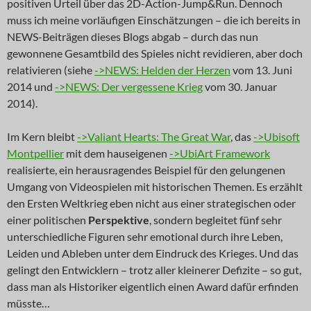
positiven Urteil über das 2D-Action-Jump&Run. Dennoch
muss ich meine vorläufigen Einschätzungen – die ich bereits in
NEWS-Beiträgen dieses Blogs abgab – durch das nun
gewonnene Gesamtbild des Spieles nicht revidieren, aber doch
relativieren (siehe
->NEWS: Helden der Herzen
vom 13. Juni
2014 und
->NEWS: Der vergessene Krieg
vom 30. Januar
2014).
Im Kern bleibt
->Valiant Hearts: The Great War
, das
->Ubisoft
Montpellier
mit dem hauseigenen
->UbiArt Framework
realisierte, ein herausragendes Beispiel für den gelungenen
Umgang von Videospielen mit historischen Themen. Es erzählt
den Ersten Weltkrieg eben nicht aus einer strategischen oder
einer politischen
Perspektive
, sondern begleitet fünf sehr
unterschiedliche Figuren sehr emotional durch ihre Leben,
Leiden und Ableben unter dem Eindruck des Krieges. Und das
gelingt den Entwicklern – trotz aller kleinerer Defizite – so gut,
dass man als Historiker eigentlich einen Award dafür erfinden
müsste…