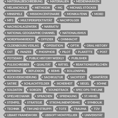
MATERIALBESCHREIBUNG
MATERIALIEN
MEDIENMARKEN
MELANCHOLIE
METHODIK
MG
MICHAEL STÖCKER
MINISPIELE
MISSION CENTENAIRE
MONIKA FENN
MORD
MP3
MULTIPERSPEKTIVITÄT
NACHFOLGER
NACHSCHLAGEWERK
NARRATIV
NATIONAL GEOGRAPHIC CHANNEL
NATIONALISMUS
NORDFRANKREICH
OFFIZIER
OHNMACHT
OLDENBOURG VERLAG
OPERATION
OPTIK
ORAL HISTORY
OST
PANZER
PHOSPHOR
PILOT
PLAKETTE
POST
POTSDAM
PUBLIC HISTORY WEEKLY
PUBLISHER
PULSSCHREIBER
QUALITÄT
RÄTSEL
REAKTIONSSPIELCHEN
REFERENZ
REFLEXION
REIMS
ROLLENSPIEL
RÜCKVERSICHERUNG
SACHKULTUR
SACHTEXT
SANITÄTER
SATIRE
SCHLACHTFELDER
SICHERHEIT
SIEGEL
SÖHNE
SOLDATEN
SORGEN
SOUNDTRACK
SPEC OPS: THE LINE
SPIELMECHANIK
SPRACHEN
SPRENGUNG
ST. MIHIEL
STEMPEL
STRATEGIE
STROMLINIENFÖRMIG
SYMBOLIK
TECHNIK
TIM UND STRUPPI
TOTE
TRAUMA
TÜV
UBIART FRAMEWORK
UBISOFT MONTPELLIER
UNIVERSITÄT