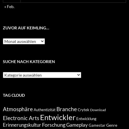
« Feb.
ZUVOR AUF KEIMLING…
Zuvor
auf
Keimling…
SUCHE NACH KATEGORIEN
Suche
nach
Kategorien
TAG CLOUD
Atmosphäre
Branche
Authentizität
Crytek
Download
Entwickler
Electronic Arts
Entwicklung
Forschung
Gameplay
Erinnerungskultur
Genre
Gamestar