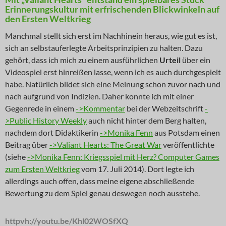
Erinnerungskultur mit erfrischenden Blickwinkeln auf
den Ersten Weltkrieg
Manchmal stellt sich erst im Nachhinein heraus, wie gut es ist,
sich an selbstauferlegte Arbeitsprinzipien zu halten. Dazu
gehört, dass ich mich zu einem ausführlichen
Urteil
über ein
Videospiel erst hinreißen lasse, wenn ich es auch durchgespielt
habe. Natürlich bildet sich eine Meinung schon zuvor nach und
nach aufgrund von Indizien. Daher konnte ich mit einer
Gegenrede in einem
->Kommentar
bei der Webzeitschrift
-
>Public History Weekly
auch nicht hinter dem Berg halten,
nachdem dort Didaktikerin
->Monika Fenn
aus Potsdam einen
Beitrag über
->Valiant Hearts: The Great War
veröffentlichte
(siehe
->Monika Fenn: Kriegsspiel mit Herz? Computer Games
zum Ersten Weltkrieg
vom 17. Juli 2014). Dort legte ich
allerdings auch offen, dass meine eigene abschließende
Bewertung zu dem Spiel genau deswegen noch ausstehe.
httpvh://youtu.be/Khl02WOSfXQ