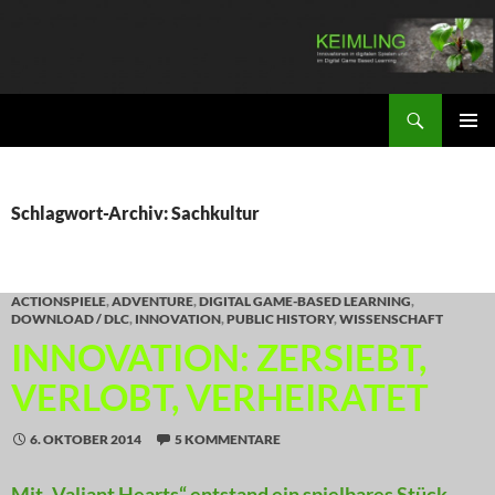
Zum
Inhalt
springen
Suchen
KEIMLING
PRIMÄR
MENÜ
Schlagwort-Archiv: Sachkultur
ACTIONSPIELE
,
ADVENTURE
,
DIGITAL GAME-BASED LEARNING
,
DOWNLOAD / DLC
,
INNOVATION
,
PUBLIC HISTORY
,
WISSENSCHAFT
INNOVATION: ZERSIEBT,
VERLOBT, VERHEIRATET
6. OKTOBER 2014
5 KOMMENTARE
Mit „Valiant Hearts“ entstand ein spielbares Stück