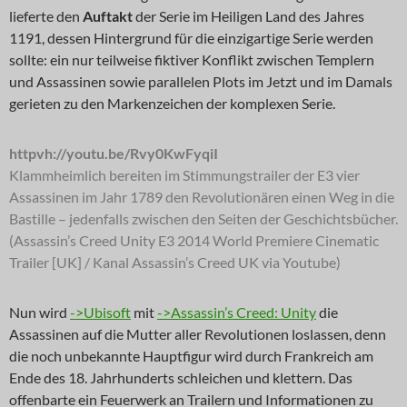
lieferte den
Auftakt
der Serie im Heiligen Land des Jahres
1191, dessen Hintergrund für die einzigartige Serie werden
sollte: ein nur teilweise fiktiver Konflikt zwischen Templern
und Assassinen sowie parallelen Plots im Jetzt und im Damals
gerieten zu den Markenzeichen der komplexen Serie.
httpvh://youtu.be/Rvy0KwFyqiI
Klammheimlich bereiten im Stimmungstrailer der E3 vier
Assassinen im Jahr 1789 den Revolutionären einen Weg in die
Bastille – jedenfalls zwischen den Seiten der Geschichtsbücher.
(Assassin’s Creed Unity E3 2014 World Premiere Cinematic
Trailer [UK] / Kanal Assassin’s Creed UK via Youtube)
Nun wird
->Ubisoft
mit
->Assassin’s Creed: Unity
die
Assassinen auf die Mutter aller Revolutionen loslassen, denn
die noch unbekannte Hauptfigur wird durch Frankreich am
Ende des 18. Jahrhunderts schleichen und klettern. Das
offenbarte ein Feuerwerk an Trailern und Informationen zu