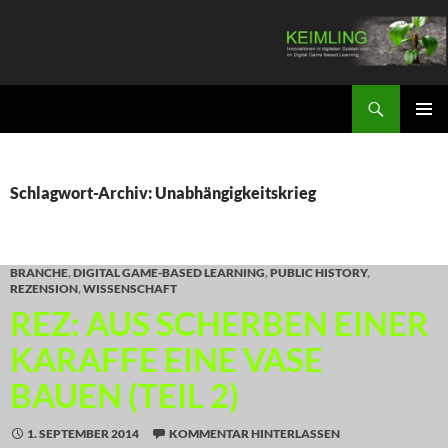
Zum
Inhalt
springen
Suchen
KEIMLING
PRIMÄR
MENÜ
Schlagwort-Archiv: Unabhängigkeitskrieg
BRANCHE
,
DIGITAL GAME-BASED LEARNING
,
PUBLIC HISTORY
,
REZENSION
,
WISSENSCHAFT
REZ: AUS SCHERBEN EINER
KARAFFE EINE VASE
BAUEN (TEIL 2)
1. SEPTEMBER 2014
KOMMENTAR HINTERLASSEN