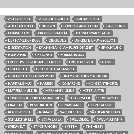
ACTIONSPIELE
ASSASSIN'S CREED
AUFBAUSPIELE
AUTHENTIZITÄT
BURGEN
BÜROORGANISATION
CARL HEINZE
CHARAKTERE
CROSSMEDIALITÄT
DAS SCHWARZE AUGE
DER NAME DER ROSE
DIE GILDE 2
DISKRETISIERUNGSGEBOT
DISSERTATION
DRAKENSANG: AM FLUSS DER ZEIT
ERNÄHRUNG
FACHWERK
FIKTIONEN
FORMALISMUS
FREISCHWEBENDES MITTELALTER
FRÜHE NEUZEIT
GAMES
GESCHICHTE
GESCHICHTE ALS MARKE
GESCHICHTE ALS UNIVERSUM
HISTORISCHE INSZENIERUNG
KAPITALISMUS
KARIBIK
KOHÄRENZ
KONSTANTINOPEL
MATERIALKULTUR
MERKANTILISMUS
MITTELALTER
NUMERISCHE INDIVIDUALISIERUNG
PEN&PAPER
PHÄNOMENE
PIRATEN
REMEDIATION
RENAISSANCE
REVELATIONS
ROLLENSPIELE
ROMAN
SACHKULTUR
SÄKULARISIERUNG
SCHLEICHSPIELE
SCHWERTER
SPIELESERIE
SPIELMECHANIK
SPIELWELT
STRÖMUNGEN
SYSTEM
THE ABBEY
UMBERTO ECO
UNABHÄNGIGKEITSKRIEG
VERMARKTUNGSLOGIK