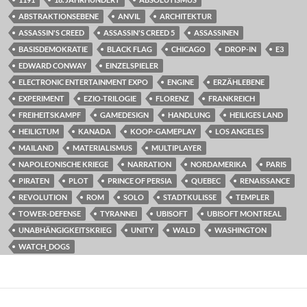
ABSTRAKTIONSEBENE
ANVIL
ARCHITEKTUR
ASSASSIN'S CREED
ASSASSIN'S CREED 5
ASSASSINEN
BASISDEMOKRATIE
BLACK FLAG
CHICAGO
DROP-IN
E3
EDWARD CONWAY
EINZELSPIELER
ELECTRONIC ENTERTAINMENT EXPO
ENGINE
ERZÄHLEBENE
EXPERIMENT
EZIO-TRILOGIE
FLORENZ
FRANKREICH
FREIHEITSKAMPF
GAMEDESIGN
HANDLUNG
HEILIGES LAND
HEILIGTUM
KANADA
KOOP-GAMEPLAY
LOS ANGELES
MAILAND
MATERIALISMUS
MULTIPLAYER
NAPOLEONISCHE KRIEGE
NARRATION
NORDAMERIKA
PARIS
PIRATEN
PLOT
PRINCE OF PERSIA
QUEBEC
RENAISSANCE
REVOLUTION
ROM
SOLO
STADTKULISSE
TEMPLER
TOWER-DEFENSE
TYRANNEI
UBISOFT
UBISOFT MONTREAL
UNABHÄNGIGKEITSKRIEG
UNITY
WALD
WASHINGTON
WATCH_DOGS