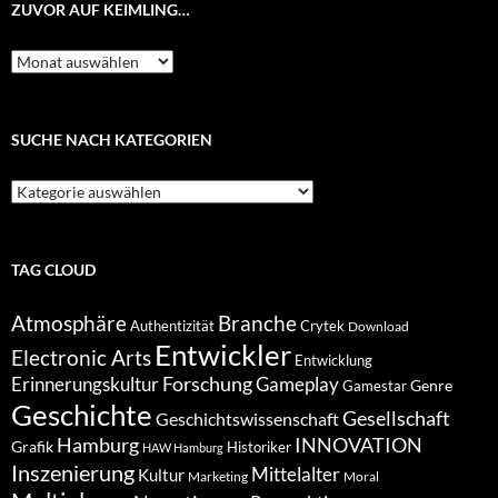
ZUVOR AUF KEIMLING…
Zuvor
auf
Keimling…
SUCHE NACH KATEGORIEN
Suche
nach
Kategorien
TAG CLOUD
Atmosphäre
Branche
Authentizität
Crytek
Download
Entwickler
Electronic Arts
Entwicklung
Forschung
Gameplay
Erinnerungskultur
Genre
Gamestar
Geschichte
Gesellschaft
Geschichtswissenschaft
Hamburg
INNOVATION
Grafik
Historiker
HAW Hamburg
Inszenierung
Mittelalter
Kultur
Marketing
Moral