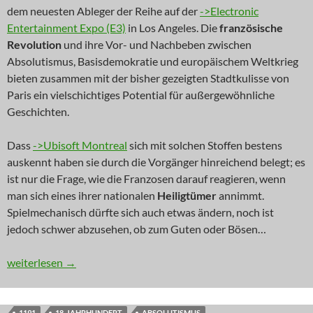
dem neuesten Ableger der Reihe auf der
->Electronic
Entertainment Expo (E3)
in Los Angeles. Die
französische
Revolution
und ihre Vor- und Nachbeben zwischen
Absolutismus, Basisdemokratie und europäischem Weltkrieg
bieten zusammen mit der bisher gezeigten Stadtkulisse von
Paris ein vielschichtiges Potential für außergewöhnliche
Geschichten.
Dass
->Ubisoft Montreal
sich mit solchen Stoffen bestens
auskennt haben sie durch die Vorgänger hinreichend belegt; es
ist nur die Frage, wie die Franzosen darauf reagieren, wenn
man sich eines ihrer nationalen
Heiligtümer
annimmt.
Spielmechanisch dürfte sich auch etwas ändern, noch ist
jedoch schwer abzusehen, ob zum Guten oder Bösen…
NEWS: Vereint gegen die Unterdrücker
weiterlesen
→
1191
18. JAHRHUNDERT
ABSOLUTISMUS