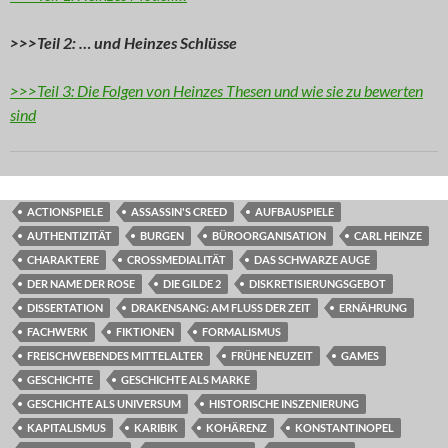
>>>Teil 2: … und Heinzes Schlüsse
>>>Teil 3: Die Folgen von Heinzes Thesen und wie sie zu bewerten
sind
ACTIONSPIELE
ASSASSIN'S CREED
AUFBAUSPIELE
AUTHENTIZITÄT
BURGEN
BÜROORGANISATION
CARL HEINZE
CHARAKTERE
CROSSMEDIALITÄT
DAS SCHWARZE AUGE
DER NAME DER ROSE
DIE GILDE 2
DISKRETISIERUNGSGEBOT
DISSERTATION
DRAKENSANG: AM FLUSS DER ZEIT
ERNÄHRUNG
FACHWERK
FIKTIONEN
FORMALISMUS
FREISCHWEBENDES MITTELALTER
FRÜHE NEUZEIT
GAMES
GESCHICHTE
GESCHICHTE ALS MARKE
GESCHICHTE ALS UNIVERSUM
HISTORISCHE INSZENIERUNG
KAPITALISMUS
KARIBIK
KOHÄRENZ
KONSTANTINOPEL