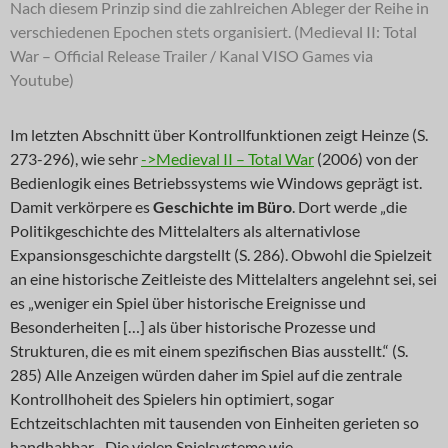
Nach diesem Prinzip sind die zahlreichen Ableger der Reihe in
verschiedenen Epochen stets organisiert. (Medieval II: Total
War – Official Release Trailer / Kanal VISO Games via
Youtube)
Im letzten Abschnitt über Kontrollfunktionen zeigt Heinze (S.
273-296), wie sehr
->Medieval II – Total War
(2006) von der
Bedienlogik eines Betriebssystems wie Windows geprägt ist.
Damit verkörpere es
Geschichte im Büro
. Dort werde „die
Politikgeschichte des Mittelalters als alternativlose
Expansionsgeschichte dargstellt (S. 286). Obwohl die Spielzeit
an eine historische Zeitleiste des Mittelalters angelehnt sei, sei
es „weniger ein Spiel über historische Ereignisse und
Besonderheiten […] als über historische Prozesse und
Strukturen, die es mit einem spezifischen Bias ausstellt.“ (S.
285) Alle Anzeigen würden daher im Spiel auf die zentrale
Kontrollhoheit des Spielers hin optimiert, sogar
Echtzeitschlachten mit tausenden von Einheiten gerieten so
handhabbar. „Die vielen Spielsysteme wie