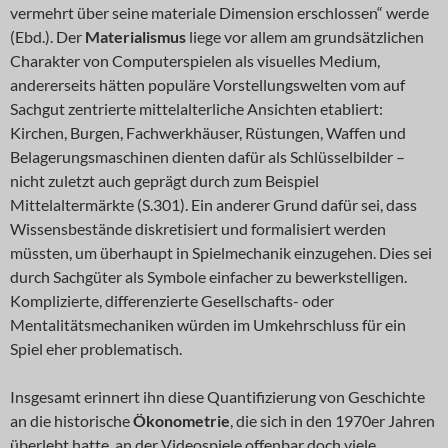
vermehrt über seine materiale Dimension erschlossen“ werde
(Ebd.). Der
Materialismus
liege vor allem am grundsätzlichen
Charakter von Computerspielen als visuelles Medium,
andererseits hätten populäre Vorstellungswelten vom auf
Sachgut zentrierte mittelalterliche Ansichten etabliert:
Kirchen, Burgen, Fachwerkhäuser, Rüstungen, Waffen und
Belagerungsmaschinen dienten dafür als Schlüsselbilder –
nicht zuletzt auch geprägt durch zum Beispiel
Mittelaltermärkte (S.301). Ein anderer Grund dafür sei, dass
Wissensbestände diskretisiert und formalisiert werden
müssten, um überhaupt in Spielmechanik einzugehen. Dies sei
durch Sachgüter als Symbole einfacher zu bewerkstelligen.
Komplizierte, differenzierte Gesellschafts- oder
Mentalitätsmechaniken würden im Umkehrschluss für ein
Spiel eher problematisch.
Insgesamt erinnert ihn diese Quantifizierung von Geschichte
an die historische
Ökonometrie
, die sich in den 1970er Jahren
überlebt hatte, an der Videospiele offenbar doch viele