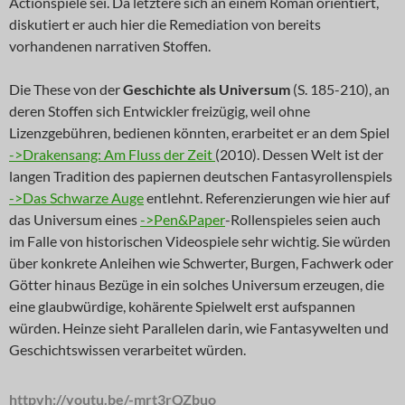
Actionspiele sei. Da letztere sich an einem Roman orientiert,
diskutiert er auch hier die Remediation von bereits
vorhandenen narrativen Stoffen.
Die These von der
Geschichte als Universum
(S. 185-210), an
deren Stoffen sich Entwickler freizügig, weil ohne
Lizenzgebühren, bedienen könnten, erarbeitet er an dem Spiel
->Drakensang: Am Fluss der Zeit
(2010). Dessen Welt ist der
langen Tradition des papiernen deutschen Fantasyrollenspiels
->Das Schwarze Auge
entlehnt. Referenzierungen wie hier auf
das Universum eines
->Pen&Paper
-Rollenspieles seien auch
im Falle von historischen Videospiele sehr wichtig. Sie würden
über konkrete Anleihen wie Schwerter, Burgen, Fachwerk oder
Götter hinaus Bezüge in ein solches Universum erzeugen, die
eine glaubwürdige, kohärente Spielwelt erst aufspannen
würden. Heinze sieht Parallelen darin, wie Fantasywelten und
Geschichtswissen verarbeitet würden.
httpvh://youtu.be/-mrt3rQZbuo