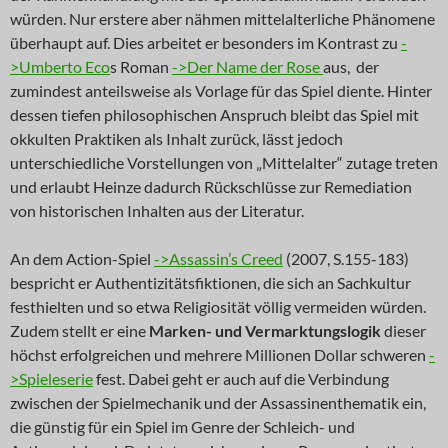
würden. Nur erstere aber nähmen mittelalterliche Phänomene
überhaupt auf. Dies arbeitet er besonders im Kontrast zu
-
>Umberto Eco
s Roman
->Der Name der Rose
aus, der
zumindest anteilsweise als Vorlage für das Spiel diente. Hinter
dessen tiefen philosophischen Anspruch bleibt das Spiel mit
okkulten Praktiken als Inhalt zurück, lässt jedoch
unterschiedliche Vorstellungen von „Mittelalter“ zutage treten
und erlaubt Heinze dadurch Rückschlüsse zur Remediation
von historischen Inhalten aus der Literatur.
An dem Action-Spiel
->Assassin’s Creed
(2007, S.155-183)
bespricht er Authentizitätsfiktionen, die sich an Sachkultur
festhielten und so etwa Religiosität völlig vermeiden würden.
Zudem stellt er eine
Marken- und Vermarktungslogik
dieser
höchst erfolgreichen und mehrere Millionen Dollar schweren
-
>Spieleserie
fest. Dabei geht er auch auf die Verbindung
zwischen der Spielmechanik und der Assassinenthematik ein,
die günstig für ein Spiel im Genre der Schleich- und