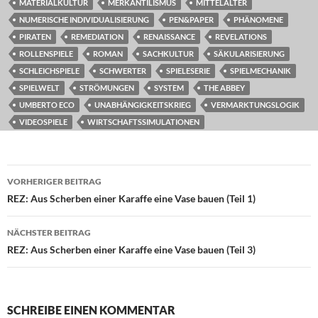
MATERIALKULTUR
MERKANTILISMUS
MITTELALTER
NUMERISCHE INDIVIDUALISIERUNG
PEN&PAPER
PHÄNOMENE
PIRATEN
REMEDIATION
RENAISSANCE
REVELATIONS
ROLLENSPIELE
ROMAN
SACHKULTUR
SÄKULARISIERUNG
SCHLEICHSPIELE
SCHWERTER
SPIELESERIE
SPIELMECHANIK
SPIELWELT
STRÖMUNGEN
SYSTEM
THE ABBEY
UMBERTO ECO
UNABHÄNGIGKEITSKRIEG
VERMARKTUNGSLOGIK
VIDEOSPIELE
WIRTSCHAFTSSIMULATIONEN
Beitragsnavigation
VORHERIGER BEITRAG
REZ: Aus Scherben einer Karaffe eine Vase bauen (Teil 1)
NÄCHSTER BEITRAG
REZ: Aus Scherben einer Karaffe eine Vase bauen (Teil 3)
SCHREIBE EINEN KOMMENTAR