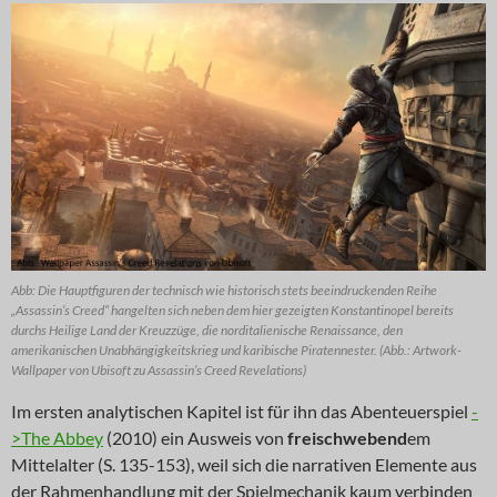
Abb: Die Hauptfiguren der technisch wie historisch stets beeindruckenden Reihe
„Assassin’s Creed“ hangelten sich neben dem hier gezeigten Konstantinopel bereits
durchs Heilige Land der Kreuzzüge, die norditalienische Renaissance, den
amerikanischen Unabhängigkeitskrieg und karibische Piratennester. (Abb.: Artwork-
Wallpaper von Ubisoft zu Assassin’s Creed Revelations)
Im ersten analytischen Kapitel ist für ihn das Abenteuerspiel
-
>The Abbey
(2010) ein Ausweis von
freischwebend
em
Mittelalter (S. 135-153), weil sich die narrativen Elemente aus
der Rahmenhandlung mit der Spielmechanik kaum verbinden