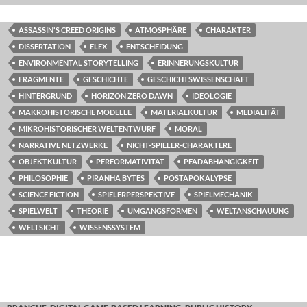
ASSASSIN'S CREED ORIGINS
ATMOSPHÄRE
CHARAKTER
DISSERTATION
ELEX
ENTSCHEIDUNG
ENVIRONMENTAL STORYTELLING
ERINNERUNGSKULTUR
FRAGMENTE
GESCHICHTE
GESCHICHTSWISSENSCHAFT
HINTERGRUND
HORIZON ZERO DAWN
IDEOLOGIE
MAKROHISTORISCHE MODELLE
MATERIALKULTUR
MEDIALITÄT
MIKROHISTORISCHER WELTENTWURF
MORAL
NARRATIVE NETZWERKE
NICHT-SPIELER-CHARAKTERE
OBJEKTKULTUR
PERFORMATIVITÄT
PFADABHÄNGIGKEIT
PHILOSOPHIE
PIRANHA BYTES
POSTAPOKALYPSE
SCIENCE FICTION
SPIELERPERSPEKTIVE
SPIELMECHANIK
SPIELWELT
THEORIE
UMGANGSFORMEN
WELTANSCHAUUNG
WELTSICHT
WISSENSSYSTEM