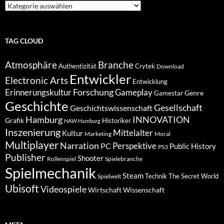
Suche
nach
Kategorien
TAG CLOUD
Atmosphäre
Branche
Authentizität
Crytek
Download
Entwickler
Electronic Arts
Entwicklung
Forschung
Gameplay
Erinnerungskultur
Genre
Gamestar
Geschichte
Gesellschaft
Geschichtswissenschaft
Hamburg
INNOVATION
Grafik
Historiker
HAW Hamburg
Inszenierung
Mittelalter
Kultur
Marketing
Moral
Multiplayer
Narration
PC
Perspektive
Public History
PS3
Publisher
Shooter
Rollenspiel
Spielebranche
Spielmechanik
Steam
Spielwelt
Technik
The Secret World
Ubisoft
Videospiele
Wissenschaft
Wirtschaft