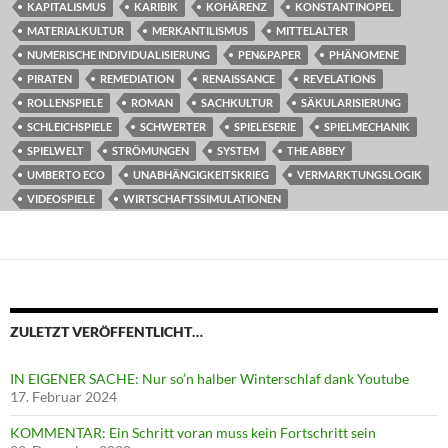
KAPITALISMUS
KARIBIK
KOHÄRENZ
KONSTANTINOPEL
MATERIALKULTUR
MERKANTILISMUS
MITTELALTER
NUMERISCHE INDIVIDUALISIERUNG
PEN&PAPER
PHÄNOMENE
PIRATEN
REMEDIATION
RENAISSANCE
REVELATIONS
ROLLENSPIELE
ROMAN
SACHKULTUR
SÄKULARISIERUNG
SCHLEICHSPIELE
SCHWERTER
SPIELESERIE
SPIELMECHANIK
SPIELWELT
STRÖMUNGEN
SYSTEM
THE ABBEY
UMBERTO ECO
UNABHÄNGIGKEITSKRIEG
VERMARKTUNGSLOGIK
VIDEOSPIELE
WIRTSCHAFTSSIMULATIONEN
ZULETZT VERÖFFENTLICHT…
IN EIGENER SACHE: Nur so’n halber Winterschlaf dank Youtube
17. Februar 2024
KOMMENTAR: Ein Schritt voran muss kein Fortschritt sein