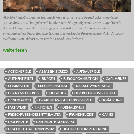
Abb: Die Hauptfiguren der technisch wie historisch stets beeindruckenden Reihe
„Assassin’s Creed“ hangelten sich neben dem hier gezeigten Konstantinopel bereits
durchs Heilige Land der Kreuzzüge, die norditalienische Renaissance, den
amerikanischen Unabhängigkeitskrieg und karibische Piratennester. (Abb.: Artwork-
Wallpaper von Ubisoft zu Assassin’s Creed Revelations)
REZ: Aus Scherben einer Karaffe eine Vase bauen (Teil 2)
weiterlesen
→
ACTIONSPIELE
ASSASSIN'S CREED
AUFBAUSPIELE
AUTHENTIZITÄT
BURGEN
BÜROORGANISATION
CARL HEINZE
CHARAKTERE
CROSSMEDIALITÄT
DAS SCHWARZE AUGE
DER NAME DER ROSE
DIE GILDE 2
DISKRETISIERUNGSGEBOT
DISSERTATION
DRAKENSANG: AM FLUSS DER ZEIT
ERNÄHRUNG
FACHWERK
FIKTIONEN
FORMALISMUS
FREISCHWEBENDES MITTELALTER
FRÜHE NEUZEIT
GAMES
GESCHICHTE
GESCHICHTE ALS MARKE
GESCHICHTE ALS UNIVERSUM
HISTORISCHE INSZENIERUNG