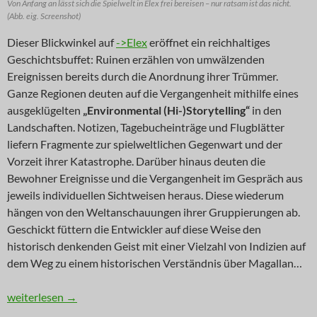
Von Anfang an lässt sich die Spielwelt in Elex frei bereisen – nur ratsam ist das nicht.
(Abb. eig. Screenshot)
Dieser Blickwinkel auf
->Elex
eröffnet ein reichhaltiges
Geschichtsbuffet: Ruinen erzählen von umwälzenden
Ereignissen bereits durch die Anordnung ihrer Trümmer.
Ganze Regionen deuten auf die Vergangenheit mithilfe eines
ausgeklügelten
„Environmental (Hi-)Storytelling“
in den
Landschaften. Notizen, Tagebucheinträge und Flugblätter
liefern Fragmente zur spielweltlichen Gegenwart und der
Vorzeit ihrer Katastrophe. Darüber hinaus deuten die
Bewohner Ereignisse und die Vergangenheit im Gespräch aus
jeweils individuellen Sichtweisen heraus. Diese wiederum
hängen von den Weltanschauungen ihrer Gruppierungen ab.
Geschickt füttern die Entwickler auf diese Weise den
historisch denkenden Geist mit einer Vielzahl von Indizien auf
dem Weg zu einem historischen Verständnis über Magallan…
INNOVATION: Elex mia doch am Oarsch
weiterlesen
→