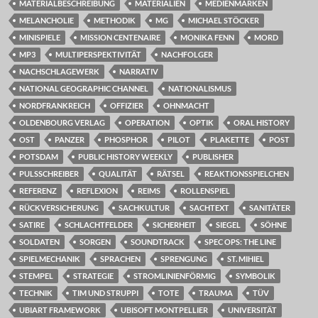
MATERIALBESCHREIBUNG
MATERIALIEN
MEDIENMARKEN
MELANCHOLIE
METHODIK
MG
MICHAEL STÖCKER
MINISPIELE
MISSION CENTENAIRE
MONIKA FENN
MORD
MP3
MULTIPERSPEKTIVITÄT
NACHFOLGER
NACHSCHLAGEWERK
NARRATIV
NATIONAL GEOGRAPHIC CHANNEL
NATIONALISMUS
NORDFRANKREICH
OFFIZIER
OHNMACHT
OLDENBOURG VERLAG
OPERATION
OPTIK
ORAL HISTORY
OST
PANZER
PHOSPHOR
PILOT
PLAKETTE
POST
POTSDAM
PUBLIC HISTORY WEEKLY
PUBLISHER
PULSSCHREIBER
QUALITÄT
RÄTSEL
REAKTIONSSPIELCHEN
REFERENZ
REFLEXION
REIMS
ROLLENSPIEL
RÜCKVERSICHERUNG
SACHKULTUR
SACHTEXT
SANITÄTER
SATIRE
SCHLACHTFELDER
SICHERHEIT
SIEGEL
SÖHNE
SOLDATEN
SORGEN
SOUNDTRACK
SPEC OPS: THE LINE
SPIELMECHANIK
SPRACHEN
SPRENGUNG
ST. MIHIEL
STEMPEL
STRATEGIE
STROMLINIENFÖRMIG
SYMBOLIK
TECHNIK
TIM UND STRUPPI
TOTE
TRAUMA
TÜV
UBIART FRAMEWORK
UBISOFT MONTPELLIER
UNIVERSITÄT