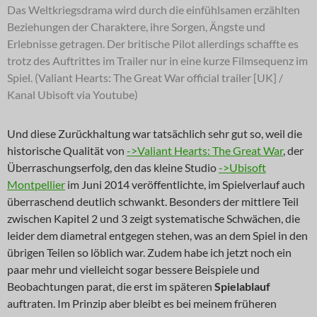
Das Weltkriegsdrama wird durch die einfühlsamen erzählten
Beziehungen der Charaktere, ihre Sorgen, Ängste und
Erlebnisse getragen. Der britische Pilot allerdings schaffte es
trotz des Auftrittes im Trailer nur in eine kurze Filmsequenz im
Spiel. (Valiant Hearts: The Great War official trailer [UK] /
Kanal Ubisoft via Youtube)
Und diese Zurückhaltung war tatsächlich sehr gut so, weil die
historische Qualität von
->Valiant Hearts: The Great War
, der
Überraschungserfolg, den das kleine Studio
->Ubisoft
Montpellier
im Juni 2014 veröffentlichte, im Spielverlauf auch
überraschend deutlich schwankt. Besonders der mittlere Teil
zwischen Kapitel 2 und 3 zeigt systematische Schwächen, die
leider dem diametral entgegen stehen, was an dem Spiel in den
übrigen Teilen so löblich war. Zudem habe ich jetzt noch ein
paar mehr und vielleicht sogar bessere Beispiele und
Beobachtungen parat, die erst im späteren
Spielablauf
auftraten. Im Prinzip aber bleibt es bei meinem früheren