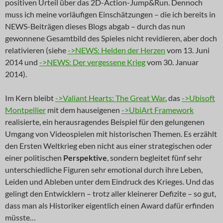
positiven Urteil über das 2D-Action-Jump&Run. Dennoch
muss ich meine vorläufigen Einschätzungen – die ich bereits in
NEWS-Beiträgen dieses Blogs abgab – durch das nun
gewonnene Gesamtbild des Spieles nicht revidieren, aber doch
relativieren (siehe
->NEWS: Helden der Herzen
vom 13. Juni
2014 und
->NEWS: Der vergessene Krieg
vom 30. Januar
2014).
Im Kern bleibt
->Valiant Hearts: The Great War
, das
->Ubisoft
Montpellier
mit dem hauseigenen
->UbiArt Framework
realisierte, ein herausragendes Beispiel für den gelungenen
Umgang von Videospielen mit historischen Themen. Es erzählt
den Ersten Weltkrieg eben nicht aus einer strategischen oder
einer politischen
Perspektive
, sondern begleitet fünf sehr
unterschiedliche Figuren sehr emotional durch ihre Leben,
Leiden und Ableben unter dem Eindruck des Krieges. Und das
gelingt den Entwicklern – trotz aller kleinerer Defizite – so gut,
dass man als Historiker eigentlich einen Award dafür erfinden
müsste…