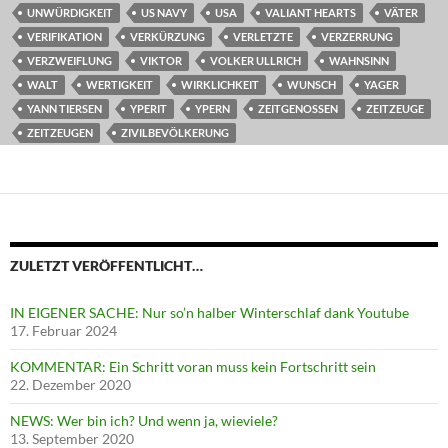
UNWÜRDIGKEIT
US NAVY
USA
VALIANT HEARTS
VÄTER
VERIFIKATION
VERKÜRZUNG
VERLETZTE
VERZERRUNG
VERZWEIFLUNG
VIKTOR
VOLKER ULLRICH
WAHNSINN
WALT
WERTIGKEIT
WIRKLICHKEIT
WUNSCH
YAGER
YANN TIERSEN
YPERIT
YPERN
ZEITGENOSSEN
ZEITZEUGE
ZEITZEUGEN
ZIVILBEVÖLKERUNG
ZULETZT VERÖFFENTLICHT…
IN EIGENER SACHE: Nur so’n halber Winterschlaf dank Youtube
17. Februar 2024
KOMMENTAR: Ein Schritt voran muss kein Fortschritt sein
22. Dezember 2020
NEWS: Wer bin ich? Und wenn ja, wieviele?
13. September 2020