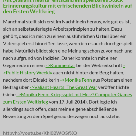
Erinnerungskultur mit erfrischenden Blickwinkeln auf
den Ersten Weltkrieg
Manchmal stellt sich erst im Nachhinein heraus, wie gut es ist,
sich an selbstauferlegte Arbeitsprinzipien zu halten. Dazu
gehört, dass ich mich zu einem ausführlichen
Urteil
über ein
Videospiel erst hinreißen lasse, wenn ich es auch durchgespielt
habe. Natürlich bildet sich eine Meinung schon zuvor nach und
nach aufgrund von Indizien. Daher konnte ich mit einer
Gegenrede in einem
->Kommentar
bei der Webzeitschrift
-
>Public History Weekly
auch nicht hinter dem Berg halten,
nachdem dort Didaktikerin
->Monika Fenn
aus Potsdam einen
Beitrag über
->Valiant Hearts: The Great War
veröffentlichte
(siehe
->Monika Fenn: Kriegsspiel mit Herz? Computer Games
zum Ersten Weltkrieg
vom 17. Juli 2014). Dort legte ich
allerdings auch offen, dass meine eigene abschließende
Bewertung zu dem Spiel genau deswegen noch ausstehe.
httpvh://youtu.be/Khl02WOSfXQ