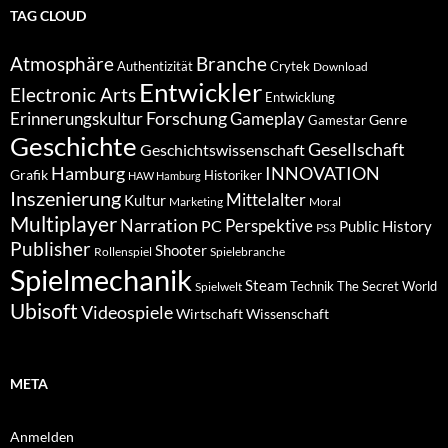
TAG CLOUD
Atmosphäre
Branche
Authentizität
Crytek
Download
Entwickler
Electronic Arts
Entwicklung
Forschung
Gameplay
Erinnerungskultur
Genre
Gamestar
Geschichte
Gesellschaft
Geschichtswissenschaft
Hamburg
INNOVATION
Grafik
Historiker
HAW Hamburg
Inszenierung
Mittelalter
Kultur
Marketing
Moral
Multiplayer
Narration
PC
Perspektive
Public History
PS3
Publisher
Shooter
Rollenspiel
Spielebranche
Spielmechanik
Steam
Spielwelt
Technik
The Secret World
Ubisoft
Videospiele
Wissenschaft
Wirtschaft
META
Anmelden