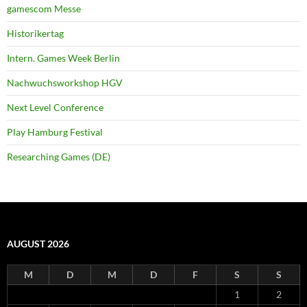
gamescom Messe
Historikertag
Intern. Games Week Berlin
Nachwuchsworkshop HGV
Next Level Conference
Play Hamburg Festival
Researching Games (DE)
AUGUST 2026
M
D
M
D
F
S
S
1
2