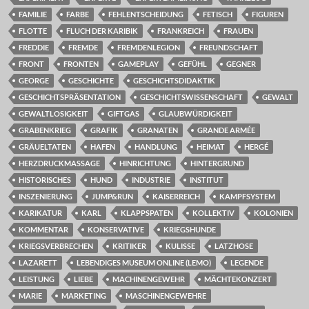
FAMILIE
FARBE
FEHLENTSCHEIDUNG
FETISCH
FIGUREN
FLOTTE
FLUCH DER KARIBIK
FRANKREICH
FRAUEN
FREDDIE
FREMDE
FREMDENLEGION
FREUNDSCHAFT
FRONT
FRONTEN
GAMEPLAY
GEFÜHL
GEGNER
GEORGE
GESCHICHTE
GESCHICHTSDIDAKTIK
GESCHICHTSPRÄSENTATION
GESCHICHTSWISSENSCHAFT
GEWALT
GEWALTLOSIGKEIT
GIFTGAS
GLAUBWÜRDIGKEIT
GRABENKRIEG
GRAFIK
GRANATEN
GRANDE ARMÉE
GRÄUELTATEN
HAFEN
HANDLUNG
HEIMAT
HERGÉ
HERZDRUCKMASSAGE
HINRICHTUNG
HINTERGRUND
HISTORISCHES
HUND
INDUSTRIE
INSTITUT
INSZENIERUNG
JUMP&RUN
KAISERREICH
KAMPFSYSTEM
KARIKATUR
KARL
KLAPPSPATEN
KOLLEKTIV
KOLONIEN
KOMMENTAR
KONSERVATIVE
KRIEGSHUNDE
KRIEGSVERBRECHEN
KRITIKER
KULISSE
LATZHOSE
LAZARETT
LEBENDIGES MUSEUM ONLINE (LEMO)
LEGENDE
LEISTUNG
LIEBE
MACHINENGEWEHR
MÄCHTEKONZERT
MARIE
MARKETING
MASCHINENGEWEHRE