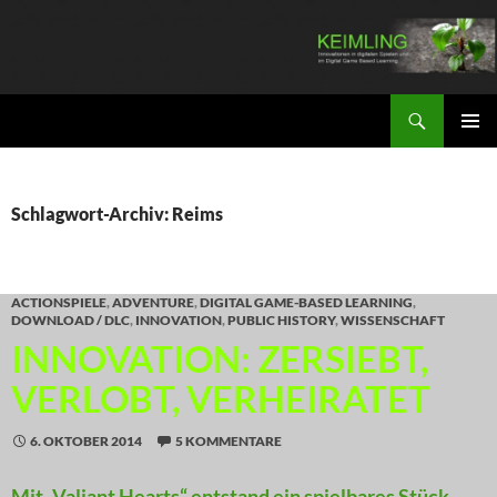
Zum
Inhalt
springen
Suchen
KEIMLING
PRIMÄR
MENÜ
Schlagwort-Archiv: Reims
ACTIONSPIELE
,
ADVENTURE
,
DIGITAL GAME-BASED LEARNING
,
DOWNLOAD / DLC
,
INNOVATION
,
PUBLIC HISTORY
,
WISSENSCHAFT
INNOVATION: ZERSIEBT,
VERLOBT, VERHEIRATET
6. OKTOBER 2014
5 KOMMENTARE
Mit „Valiant Hearts“ entstand ein spielbares Stück