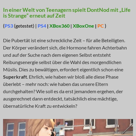
In einer Welt von Teenagern spielt DontNod mit „Life
is Strange“ erneut auf Zeit
(
PS3
(getestet) |
PS4
|
XBox360
|
XBoxOne
|
PC
)
Die Pubertät ist eine schreckliche Zeit – für alle Beteiligten.
Der Körper verändert sich, die Hormone fahren Achterbahn
und auf der Suche nach dem eigenen Selbst entsteht
Reibungsenergie selbst über die Wahl des morgendlichen
Müslis. Dies zu bewältigen, erfordert eigentlich schon eine
Superkraft
. Ehrlich, wie haben wir bloß alle diese Phase
überlebt – mehr noch: wie haben das unsere Eltern
durchgehalten? Wie soll es da erst jemandem ergehen, der
ausgerechnet dann entdeckt, tatsächlich eine mächtige,
übernatürliche Kraft zu entwickeln?