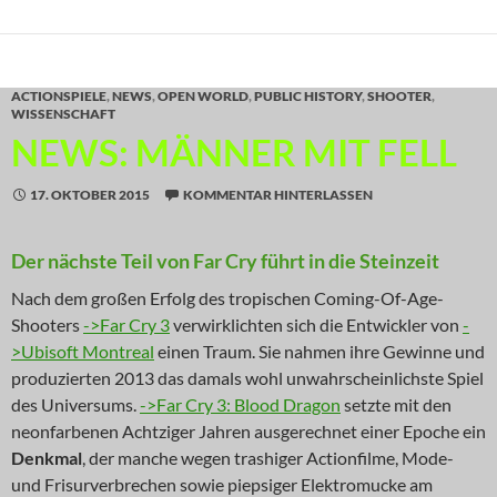
ACTIONSPIELE
,
NEWS
,
OPEN WORLD
,
PUBLIC HISTORY
,
SHOOTER
,
WISSENSCHAFT
NEWS: MÄNNER MIT FELL
17. OKTOBER 2015
KOMMENTAR HINTERLASSEN
Der nächste Teil von Far Cry führt in die Steinzeit
Nach dem großen Erfolg des tropischen Coming-Of-Age-
Shooters
->Far Cry 3
verwirklichten sich die Entwickler von
-
>Ubisoft Montreal
einen Traum. Sie nahmen ihre Gewinne und
produzierten 2013 das damals wohl unwahrscheinlichste Spiel
des Universums.
->Far Cry 3: Blood Dragon
setzte mit den
neonfarbenen Achtziger Jahren ausgerechnet einer Epoche ein
Denkmal
, der manche wegen trashiger Actionfilme, Mode-
und Frisurverbrechen sowie piepsiger Elektromucke am