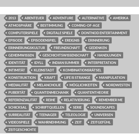
2013
ABENTEUER
ADVENTURE
ALTERNATIVE
AMERIKA
ATMOSPHÄRE
BESTIMMUNG
COMING-OF-AGE
COMPUTERSPIELE
DIGITALE SPIELE
DONTNOD ENTERTAINMENT
EPISODE
EPISODENSPIEL
EREIGNIS
ERINNERUNG
ERINNERUNGSKULTUR
FREUNDSCHAFT
GEDENKEN
GEHEIMWISSEN
GESCHICHTSWISSENSCHAFT
HANDLUNGEN
IDENTITÄT
IDYLL
INDIAN SUMMER
INTERPRETATION
INTIMITÄT
KLEINSTADT
KOMBINATIONSRÄTSEL
KONSTRUKTION
KRAFT
LIFE IS STRANGE
MANIPULATION
MEDIALITÄT
MELANCHOLIE
MÖGLICHKEITEN
NORDWESTEN
PUBERTÄT
QUANTENMECHANIK
QUANTENTHEORIE
REFERENZIALITÄT
REIHE
RELATIVIERUNG
REMEMBER ME
SCHICKSAL
SCHRIFTQUELLEN
SERIE
SOUNDSCAPES
SURREALITÄT
TEENAGER
TELEOLOGIE
UNIVERSEN
VIDEOSPIELE
WAHRNEHMUNG
ZEIT
ZEITGEFÜHL
ZEITGESCHICHTE