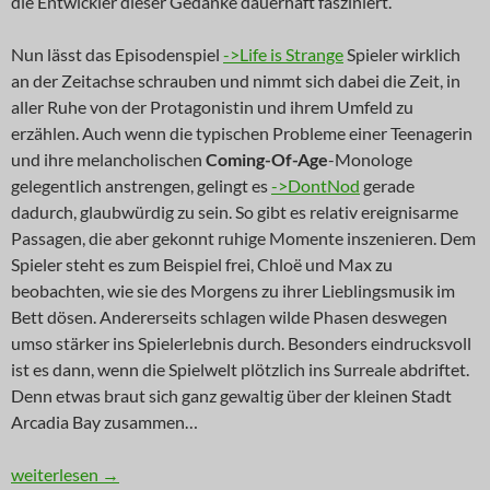
die Entwickler dieser Gedanke dauerhaft fasziniert.
Nun lässt das Episodenspiel
->Life is Strange
Spieler wirklich
an der Zeitachse schrauben und nimmt sich dabei die Zeit, in
aller Ruhe von der Protagonistin und ihrem Umfeld zu
erzählen. Auch wenn die typischen Probleme einer Teenagerin
und ihre melancholischen
Coming-Of-Age
-Monologe
gelegentlich anstrengen, gelingt es
->DontNod
gerade
dadurch, glaubwürdig zu sein. So gibt es relativ ereignisarme
Passagen, die aber gekonnt ruhige Momente inszenieren. Dem
Spieler steht es zum Beispiel frei, Chloë und Max zu
beobachten, wie sie des Morgens zu ihrer Lieblingsmusik im
Bett dösen. Andererseits schlagen wilde Phasen deswegen
umso stärker ins Spielerlebnis durch. Besonders eindrucksvoll
ist es dann, wenn die Spielwelt plötzlich ins Surreale abdriftet.
Denn etwas braut sich ganz gewaltig über der kleinen Stadt
Arcadia Bay zusammen…
INNOVATION: Zeit, zu leben
weiterlesen
→