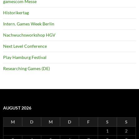
gamescom Messe
Historikertag
Intern. Games Week Berlin
Nachwuchsworkshop HGV
Next Level Conference
Play Hamburg Festival
Researching Games (DE)
AUGUST 2026
M
D
M
D
F
S
S
1
2