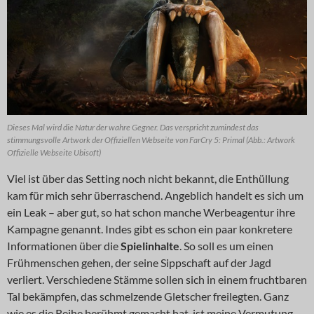
Dieses Mal wird die Natur der wahre Gegner. Das verspricht zumindest das
stimmungsvolle Artwork der Offiziellen Webseite von FarCry 5: Primal (Abb.: Artwork
Offizielle Webseite Ubisoft)
Viel ist über das Setting noch nicht bekannt, die Enthüllung
kam für mich sehr überraschend. Angeblich handelt es sich um
ein Leak – aber gut, so hat schon manche Werbeagentur ihre
Kampagne genannt. Indes gibt es schon ein paar konkretere
Informationen über die
Spielinhalte
. So soll es um einen
Frühmenschen gehen, der seine Sippschaft auf der Jagd
verliert. Verschiedene Stämme sollen sich in einem fruchtbaren
Tal bekämpfen, das schmelzende Gletscher freilegten. Ganz
wie es die Reihe berühmt gemacht hat, ist meine Vermutung