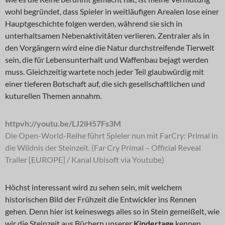
wohl begründet, dass Spieler in weitläufigen Arealen lose einer
Hauptgeschichte folgen werden, während sie sich in
unterhaltsamen Nebenaktivitäten verlieren. Zentraler als in
den Vorgängern wird eine die Natur durchstreifende Tierwelt
sein, die für Lebensunterhalt und Waffenbau bejagt werden
muss. Gleichzeitig wartete noch jeder Teil glaubwürdig mit
einer tieferen Botschaft auf, die sich gesellschaftlichen und
kuturellen Themen annahm.
httpvh://youtu.be/LJ2iH57Fs3M
Die Open-World-Reihe führt Spieler nun mit FarCry: Primal in
die Wildnis der Steinzeit. (Far Cry Primal – Official Reveal
Trailer [EUROPE] / Kanal Ubisoft via Youtube)
Höchst interessant wird zu sehen sein, mit welchem
historischen Bild der Frühzeit die Entwickler ins Rennen
gehen. Denn hier ist keineswegs alles so in Stein gemeißelt, wie
wir die Steinzeit aus Büchern unserer
Kindertage
kennen.