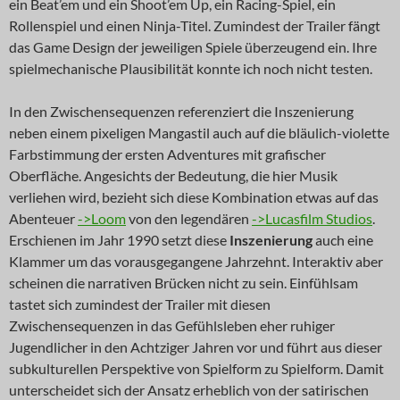
ein Beat’em und ein Shoot’em Up, ein Racing-Spiel, ein
Rollenspiel und einen Ninja-Titel. Zumindest der Trailer fängt
das Game Design der jeweiligen Spiele überzeugend ein. Ihre
spielmechanische Plausibilität konnte ich noch nicht testen.
In den Zwischensequenzen referenziert die Inszenierung
neben einem pixeligen Mangastil auch auf die bläulich-violette
Farbstimmung der ersten Adventures mit grafischer
Oberfläche. Angesichts der Bedeutung, die hier Musik
verliehen wird, bezieht sich diese Kombination etwas auf das
Abenteuer
->Loom
von den legendären
->Lucasfilm Studios
.
Erschienen im Jahr 1990 setzt diese
Inszenierung
auch eine
Klammer um das vorausgegangene Jahrzehnt. Interaktiv aber
scheinen die narrativen Brücken nicht zu sein. Einfühlsam
tastet sich zumindest der Trailer mit diesen
Zwischensequenzen in das Gefühlsleben eher ruhiger
Jugendlicher in den Achtziger Jahren vor und führt aus dieser
subkulturellen Perspektive von Spielform zu Spielform. Damit
unterscheidet sich der Ansatz erheblich von der satirischen