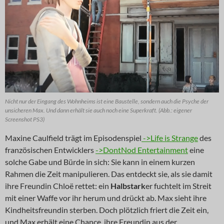
Nicht nur der Eingang des Wohnheims ist eine Baustelle, sondern auch die Psyche der
unsicheren Max. Und dann erhält sie auch noch eine Superkraft. (Abb.: eigener
Screenshot PS3)
Maxine Caulfield trägt im Episodenspiel
->Life is Strange
des
französischen Entwicklers
->DontNod Entertainment
eine
solche Gabe und Bürde in sich: Sie kann in einem kurzen
Rahmen die Zeit manipulieren. Das entdeckt sie, als sie damit
ihre Freundin Chloë rettet: ein
Halbstark
er fuchtelt im Streit
mit einer Waffe vor ihr herum und drückt ab. Max sieht ihre
Kindheitsfreundin sterben. Doch plötzlich friert die Zeit ein,
und Max erhält eine Chance, ihre Freundin aus der