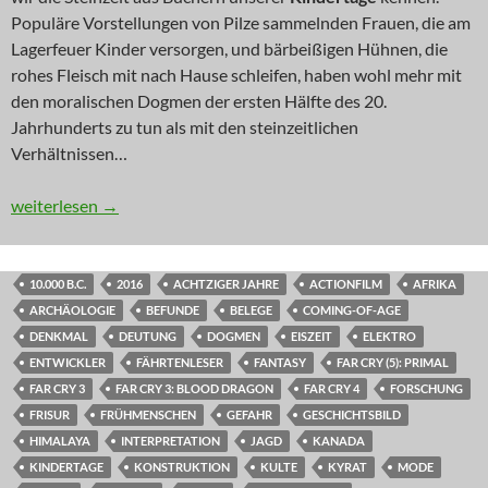
Populäre Vorstellungen von Pilze sammelnden Frauen, die am
Lagerfeuer Kinder versorgen, und bärbeißigen Hühnen, die
rohes Fleisch mit nach Hause schleifen, haben wohl mehr mit
den moralischen Dogmen der ersten Hälfte des 20.
Jahrhunderts zu tun als mit den steinzeitlichen
Verhältnissen…
NEWS: Männer mit Fell
weiterlesen
→
10.000 B.C.
2016
ACHTZIGER JAHRE
ACTIONFILM
AFRIKA
ARCHÄOLOGIE
BEFUNDE
BELEGE
COMING-OF-AGE
DENKMAL
DEUTUNG
DOGMEN
EISZEIT
ELEKTRO
ENTWICKLER
FÄHRTENLESER
FANTASY
FAR CRY (5): PRIMAL
FAR CRY 3
FAR CRY 3: BLOOD DRAGON
FAR CRY 4
FORSCHUNG
FRISUR
FRÜHMENSCHEN
GEFAHR
GESCHICHTSBILD
HIMALAYA
INTERPRETATION
JAGD
KANADA
KINDERTAGE
KONSTRUKTION
KULTE
KYRAT
MODE