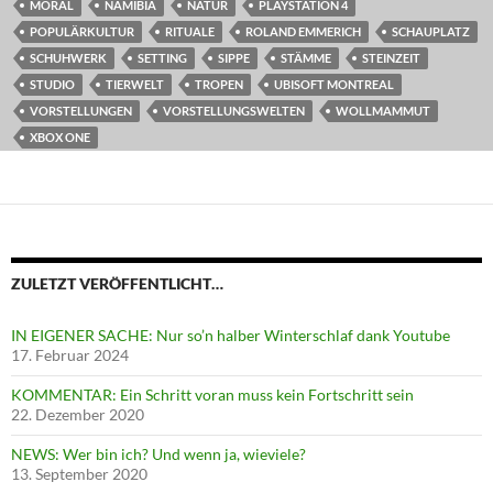
MORAL
NAMIBIA
NATUR
PLAYSTATION 4
POPULÄRKULTUR
RITUALE
ROLAND EMMERICH
SCHAUPLATZ
SCHUHWERK
SETTING
SIPPE
STÄMME
STEINZEIT
STUDIO
TIERWELT
TROPEN
UBISOFT MONTREAL
VORSTELLUNGEN
VORSTELLUNGSWELTEN
WOLLMAMMUT
XBOX ONE
ZULETZT VERÖFFENTLICHT…
IN EIGENER SACHE: Nur so’n halber Winterschlaf dank Youtube
17. Februar 2024
KOMMENTAR: Ein Schritt voran muss kein Fortschritt sein
22. Dezember 2020
NEWS: Wer bin ich? Und wenn ja, wieviele?
13. September 2020