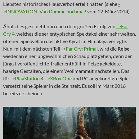
Liebsten historisches Hausverbot erteilt hätten (siehe
-
>INNOVATION: Van Damme nochmal!
vom 12. März 2014).
Ähnliches geschieht nun nach dem großen Erfolg von
->Far
Cry 4
, welches die serientypischen Spektakel einer sehr weiten,
offenen Spielwelt in das fiktive Kyrat im Himalaya verlegte.
Nun, mit dem nächsten Teil
->Far Cry: Primal
, wird die
Reise
wieder an einen ungewöhnlichen Schauplatz gehen, denn der
jüngst veröffentlichte Trailer enthüllt in Pelze gekeidete,
haarige Gestalten, die einem Wollmammut nachstellen. Das
für
->PlayStation 4
,
->XBox One
und PC angekündigte Spiel
versetzt seine Spieler in die Steinzeit. Es soll im März 2016
bereits erscheinen.