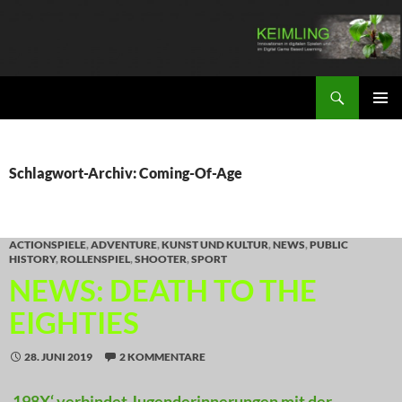
Zum
Inhalt
springen
Suchen
KEIMLING
PRIMÄR
MENÜ
Schlagwort-Archiv: Coming-Of-Age
ACTIONSPIELE
,
ADVENTURE
,
KUNST UND KULTUR
,
NEWS
,
PUBLIC
HISTORY
,
ROLLENSPIEL
,
SHOOTER
,
SPORT
NEWS: DEATH TO THE
EIGHTIES
28. JUNI 2019
2 KOMMENTARE
‚198X‘ verbindet Jugenderinnerungen mit der