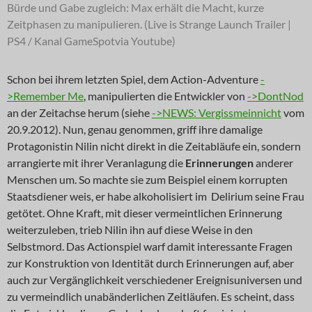
Bürde und Gabe zugleich: Max erhält die Macht, kurze
Zeitphasen zu manipulieren. (Live is Strange Launch Trailer |
PS4 / Kanal GameSpotvia Youtube)
Schon bei ihrem letzten Spiel, dem Action-Adventure
-
>Remember Me
, manipulierten die Entwickler von
->DontNod
an der Zeitachse herum (siehe
->NEWS: Vergissmeinnicht
vom
20.9.2012). Nun, genau genommen, griff ihre damalige
Protagonistin Nilin nicht direkt in die Zeitabläufe ein, sondern
arrangierte mit ihrer Veranlagung die
Erinnerungen
anderer
Menschen um. So machte sie zum Beispiel einem korrupten
Staatsdiener weis, er habe alkoholisiert im Delirium seine Frau
getötet. Ohne Kraft, mit dieser vermeintlichen Erinnerung
weiterzuleben, trieb Nilin ihn auf diese Weise in den
Selbstmord. Das Actionspiel warf damit interessante Fragen
zur Konstruktion von Identität durch Erinnerungen auf, aber
auch zur Vergänglichkeit verschiedener Ereignisuniversen und
zu vermeindlich unabänderlichen Zeitläufen. Es scheint, dass