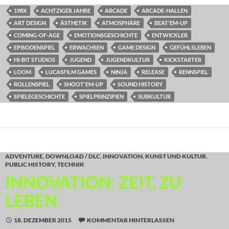
198X
ACHTZIGER JAHRE
ARCADE
ARCADE-HALLEN
ART DESIGN
ÄSTHETIK
ATMOSPHÄRE
BEAT'EM-UP
COMING-OF-AGE
EMOTIONSGESCHICHTE
ENTWICKLER
EPISODENSPIEL
ERWACHSEN
GAME DESIGN
GEFÜHLSLEBEN
HI-BIT STUDIOS
JUGEND
JUGENDKULTUR
KICKSTARTER
LOOM
LUCASFILM GAMES
NINJA
RELEASE
RENNSPIEL
ROLLENSPIEL
SHOOT'EM-UP
SOUND HISTORY
SPIELEGESCHICHTE
SPIELPRINZIPIEN
SUBKULTUR
ADVENTURE
,
DOWNLOAD / DLC
,
INNOVATION
,
KUNST UND KULTUR
,
PUBLIC HISTORY
,
TECHNIK
INNOVATION: ZEIT, ZU
LEBEN
18. DEZEMBER 2015
KOMMENTAR HINTERLASSEN