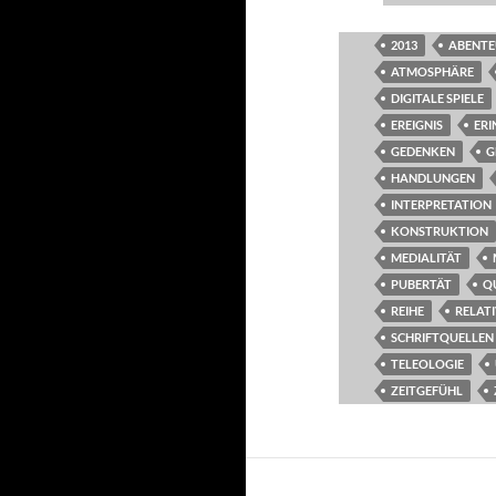
2013
ABENTE
ATMOSPHÄRE
DIGITALE SPIELE
EREIGNIS
ER
GEDENKEN
G
HANDLUNGEN
INTERPRETATION
KONSTRUKTION
MEDIALITÄT
PUBERTÄT
Q
REIHE
RELAT
SCHRIFTQUELLEN
TELEOLOGIE
ZEITGEFÜHL