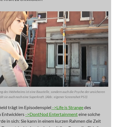
ang des Wohnheims ist eine Baustelle, sondern auch die Psyche der unsicheren
lt sie auch noch eine Superkraft. (Abb.: eigener Screenshot PS3)
eld trägt im Episodenspiel
->Life is Strange
des
n Entwicklers
->DontNod Entertainment
eine solche
e in sich: Sie kann in einem kurzen Rahmen die Zeit