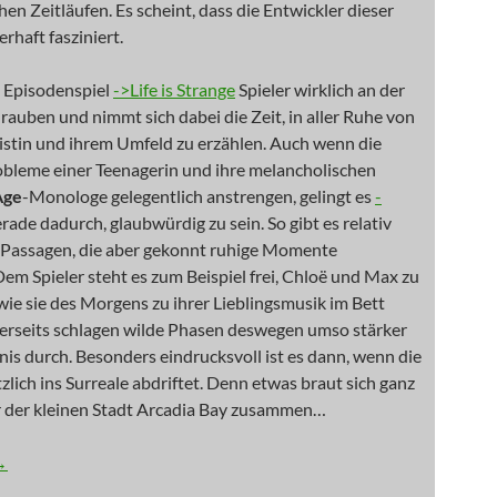
en Zeitläufen. Es scheint, dass die Entwickler dieser
haft fasziniert.
s Episodenspiel
->Life is Strange
Spieler wirklich an der
rauben und nimmt sich dabei die Zeit, in aller Ruhe von
istin und ihrem Umfeld zu erzählen. Auch wenn die
obleme einer Teenagerin und ihre melancholischen
Age
-Monologe gelegentlich anstrengen, gelingt es
-
rade dadurch, glaubwürdig zu sein. So gibt es relativ
 Passagen, die aber gekonnt ruhige Momente
Dem Spieler steht es zum Beispiel frei, Chloë und Max zu
ie sie des Morgens zu ihrer Lieblingsmusik im Bett
erseits schlagen wilde Phasen deswegen umso stärker
bnis durch. Besonders eindrucksvoll ist es dann, wenn die
tzlich ins Surreale abdriftet. Denn etwas braut sich ganz
r der kleinen Stadt Arcadia Bay zusammen…
Zeit, zu leben
→