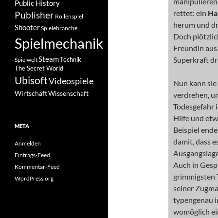
manipulieren.
Public History
rettet: ein
Ha
Publisher
Rollenspiel
herum und drü
Shooter
Spielebranche
Doch plötzlic
Spielmechanik
Freundin aus 
Steam
Superkraft dr
Spielwelt
Technik
The Secret World
Ubisoft
Videospiele
Nun kann sie
Wissenschaft
Wirtschaft
verdrehen, u
Todesgefahr is
Hilfe und et
META
Beispiel ende
damit, dass e
Anmelden
Ausgangslage
Eintrags-Feed
Auch in Gespr
Kommentar-Feed
grimmigsten 
WordPress.org
seiner Zugma
typengenau i
womöglich ei