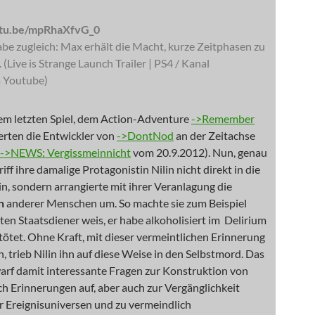
utu.be/mpRhaXfvG_0
be zugleich: Max erhält die Macht, kurze Zeitphasen zu
 (Live is Strange Launch Trailer | PS4 / Kanal
 Youtube)
rem letzten Spiel, dem Action-Adventure
->Remember
ierten die Entwickler von
->DontNod
an der Zeitachse
->NEWS: Vergissmeinnicht
vom 20.9.2012). Nun, genau
ff ihre damalige Protagonistin Nilin nicht direkt in die
in, sondern arrangierte mit ihrer Veranlagung die
n
anderer Menschen um. So machte sie zum Beispiel
en Staatsdiener weis, er habe alkoholisiert im Delirium
tötet. Ohne Kraft, mit dieser vermeintlichen Erinnerung
, trieb Nilin ihn auf diese Weise in den Selbstmord. Das
arf damit interessante Fragen zur Konstruktion von
ch Erinnerungen auf, aber auch zur Vergänglichkeit
r Ereignisuniversen und zu vermeindlich