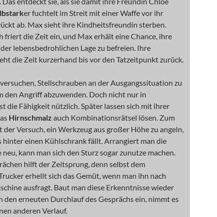
 Das entdeckt sie, als sie damit ihre Freundin Chloë
lbstark
er fuchtelt im Streit mit einer Waffe vor ihr
ckt ab. Max sieht ihre Kindheitsfreundin sterben.
h friert die Zeit ein, und Max erhält eine Chance, ihre
der lebensbedrohlichen Lage zu befreien. Ihre
eht die Zeit kurzerhand bis vor den Tatzeitpunkt zurück.
 versuchen, Stellschrauben an der Ausgangssituation zu
m den Angriff abzuwenden. Doch nicht nur in
t die Fähigkeit nützlich. Später lassen sich mit ihrer
was
Hirnschmalz
auch Kombinationsrätsel lösen. Zum
t der Versuch, ein Werkzeug aus großer Höhe zu angeln,
s hinter einen Kühlschrank fällt. Arrangiert man die
 neu, kann man sich den Sturz sogar zunutze machen.
ächen hilft der Zeitsprung, denn selbst dem
Trucker erhellt sich das Gemüt, wenn man ihn nach
schine ausfragt. Baut man diese Erkenntnisse wieder
n den erneuten Durchlauf des Gesprächs ein, nimmt es
nen anderen Verlauf.