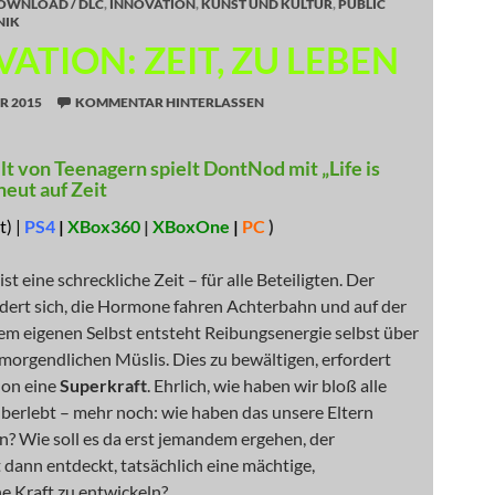
OWNLOAD / DLC
,
INNOVATION
,
KUNST UND KULTUR
,
PUBLIC
NIK
ATION: ZEIT, ZU LEBEN
R 2015
KOMMENTAR HINTERLASSEN
lt von Teenagern spielt DontNod mit „Life is
neut auf Zeit
) |
PS4
|
XBox360
|
XBoxOne
|
PC
)
st eine schreckliche Zeit – für alle Beteiligten. Der
dert sich, die Hormone fahren Achterbahn und auf der
em eigenen Selbst entsteht Reibungsenergie selbst über
morgendlichen Müslis. Dies zu bewältigen, erfordert
hon eine
Superkraft
. Ehrlich, wie haben wir bloß alle
berlebt – mehr noch: wie haben das unsere Eltern
? Wie soll es da erst jemandem ergehen, der
dann entdeckt, tatsächlich eine mächtige,
e Kraft zu entwickeln?