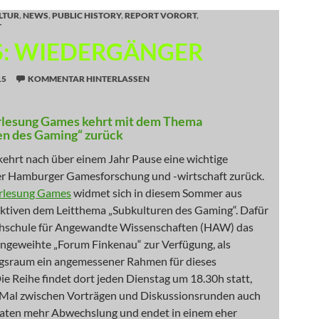
LTUR
,
NEWS
,
PUBLIC HISTORY
,
REPORT VORORT
,
T
: WIEDERGÄNGER
15
KOMMENTAR HINTERLASSEN
rlesung Games kehrt mit dem Thema
en des Gaming“ zurück
kehrt nach über einem Jahr Pause eine wichtige
der Hamburger Gamesforschung und -wirtschaft zurück.
rlesung Games
widmet sich in diesem Sommer aus
ektiven dem Leitthema „Subkulturen des Gaming“. Dafür
ochschule für Angewandte Wissenschaften (HAW) das
ingeweihte „Forum Finkenau“ zur Verfügung, als
gsraum ein angemessener Rahmen für dieses
Die Reihe findet dort jeden Dienstag um 18.30h statt,
s Mal zwischen Vorträgen und Diskussionsrunden auch
aten mehr Abwechslung und endet in einem eher