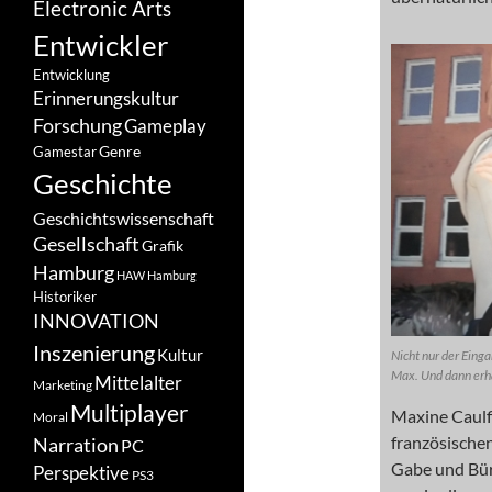
Electronic Arts
Entwickler
Entwicklung
Erinnerungskultur
Forschung
Gameplay
Genre
Gamestar
Geschichte
Geschichtswissenschaft
Gesellschaft
Grafik
Hamburg
HAW Hamburg
Historiker
INNOVATION
Inszenierung
Kultur
Nicht nur der Eing
Max. Und dann erhä
Mittelalter
Marketing
Multiplayer
Maxine Caulfi
Moral
französische
Narration
PC
Gabe und Bürd
Perspektive
PS3