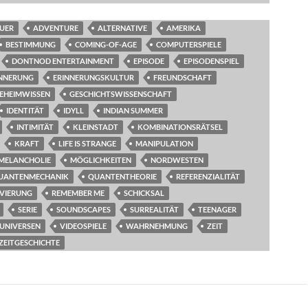
UER
ADVENTURE
ALTERNATIVE
AMERIKA
BESTIMMUNG
COMING-OF-AGE
COMPUTERSPIELE
DONTNOD ENTERTAINMENT
EPISODE
EPISODENSPIEL
INNERUNG
ERINNERUNGSKULTUR
FREUNDSCHAFT
EHEIMWISSEN
GESCHICHTSWISSENSCHAFT
IDENTITÄT
IDYLL
INDIAN SUMMER
INTIMITÄT
KLEINSTADT
KOMBINATIONSRÄTSEL
KRAFT
LIFE IS STRANGE
MANIPULATION
MELANCHOLIE
MÖGLICHKEITEN
NORDWESTEN
UANTENMECHANIK
QUANTENTHEORIE
REFERENZIALITÄT
IVIERUNG
REMEMBER ME
SCHICKSAL
SERIE
SOUNDSCAPES
SURREALITÄT
TEENAGER
UNIVERSEN
VIDEOSPIELE
WAHRNEHMUNG
ZEIT
ZEITGESCHICHTE