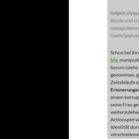
httpvh://yo
Bürde und Ga
manipulieren.
GameSpotvia
Schon bei ih
Me
, manipul
herum (siehe
genommen, gri
Zeitabläufe e
Erinnerunge
einem korrupt
seine Frau ge
weiterzuleben
Actionspiel w
Identität dur
verschiedene