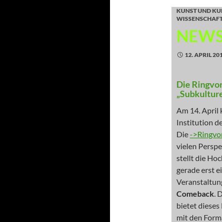
KUNST UND KU
WISSENSCHAF
NEWS
12. APRIL 20
Die Ringvo
„Subkultur
Am 14. April 
Institution 
Die
->Ringvo
vielen Persp
stellt die H
gerade erst e
Veranstaltun
Comeback
. 
bietet diese
mit den Form