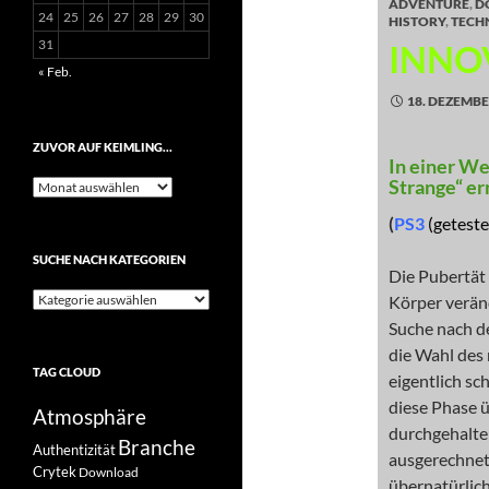
ADVENTURE
,
D
24
25
26
27
28
29
30
HISTORY
,
TECH
31
INNOV
« Feb.
18. DEZEMBE
ZUVOR AUF KEIMLING…
In einer We
Strange“ er
Zuvor
auf
(
PS3
(getestet
Keimling…
SUCHE NACH KATEGORIEN
Die Pubertät i
Suche
Körper verän
nach
Suche nach d
Kategorien
die Wahl des 
TAG CLOUD
eigentlich sc
diese Phase ü
Atmosphäre
durchgehalten
Branche
Authentizität
ausgerechnet 
Crytek
Download
übernatürlich