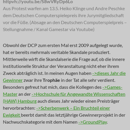
httpvh://youtu.be/S8wVRyDp6Lo
Aus Protest warfen am 13.5. Heiko Klinge und Andre Peschke
dem Deutschen Computerspielepreis ihre Jurymitgliedschaft
vor die Füße. (Absage an den Deutschen Computerspielpreis –
Stellungnahme / Kanal Gamestar via Youtube)
Obwohl der DCP zum ersten Mal erst 2009 aufgelegt wurde,
hat er bereits mehrmals veritable Skandale produziert.
Mittlerweile wirft die Skandalserie die Frage auf, ob die innere
institutionelle Struktur der Veranstaltung nicht eher ihrem
Zweck abträglich ist. In meinen Augen haben
->dieses Jahr die
Gewinner
zwar ihre
Trophäe
in der Tat alle sehr verdient.
Besonders gefreut hat mich, dass die Kollegen des
->Games-
Master
an der
->Hochschule für Angewandte Wissenschaften
(HAW) Hamburg
auch dieses Jahr wieder einen Preisträger
hervorbrachten:
->Scherbenwerk – Ein Bruchteil einer
Ewigkeit
beerbt damit das letztjährige Gewinnerprojekt in der
Nachwuchskategorie mit dem Namen
->GroundPlay
.