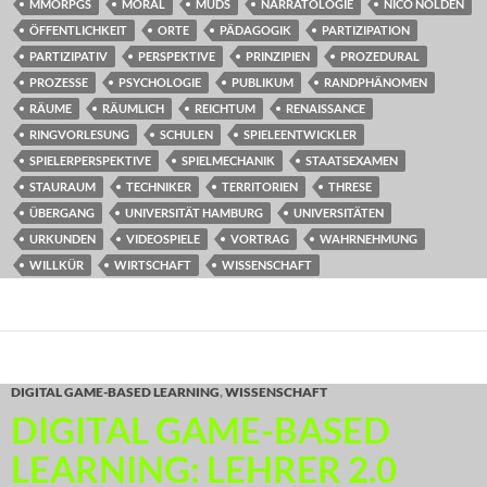
MMORPGS
MORAL
MUDS
NARRATOLOGIE
NICO NOLDEN
ÖFFENTLICHKEIT
ORTE
PÄDAGOGIK
PARTIZIPATION
PARTIZIPATIV
PERSPEKTIVE
PRINZIPIEN
PROZEDURAL
PROZESSE
PSYCHOLOGIE
PUBLIKUM
RANDPHÄNOMEN
RÄUME
RÄUMLICH
REICHTUM
RENAISSANCE
RINGVORLESUNG
SCHULEN
SPIELEENTWICKLER
SPIELERPERSPEKTIVE
SPIELMECHANIK
STAATSEXAMEN
STAURAUM
TECHNIKER
TERRITORIEN
THRESE
ÜBERGANG
UNIVERSITÄT HAMBURG
UNIVERSITÄTEN
URKUNDEN
VIDEOSPIELE
VORTRAG
WAHRNEHMUNG
WILLKÜR
WIRTSCHAFT
WISSENSCHAFT
DIGITAL GAME-BASED LEARNING
,
WISSENSCHAFT
DIGITAL GAME-BASED
LEARNING: LEHRER 2.0