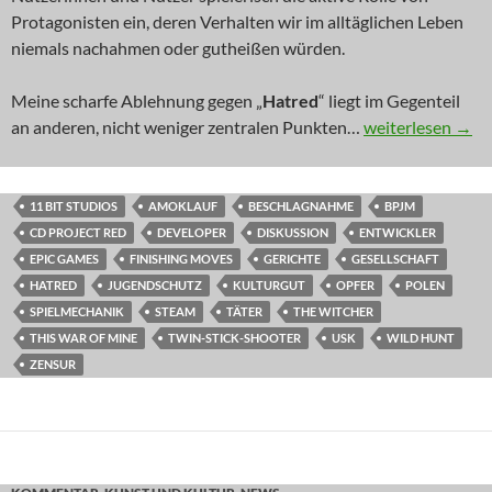
Protagonisten ein, deren Verhalten wir im alltäglichen Leben
niemals nachahmen oder gutheißen würden.
Meine scharfe Ablehnung gegen „
Hatred
“ liegt im Gegenteil
NEWS: Der pure
an anderen, nicht weniger zentralen Punkten…
weiterlesen
→
11 BIT STUDIOS
AMOKLAUF
BESCHLAGNAHME
BPJM
CD PROJECT RED
DEVELOPER
DISKUSSION
ENTWICKLER
EPIC GAMES
FINISHING MOVES
GERICHTE
GESELLSCHAFT
HATRED
JUGENDSCHUTZ
KULTURGUT
OPFER
POLEN
SPIELMECHANIK
STEAM
TÄTER
THE WITCHER
THIS WAR OF MINE
TWIN-STICK-SHOOTER
USK
WILD HUNT
ZENSUR