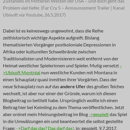
Zustandes im Mittleren Westen der USA – und doch geht das
Problem viel tiefer. (Far Cry 5 – Announcement Trailer | Kanal
Ubisoft via Youtube, 26.5.2017)
Dabei ist es keineswegs ungewohnt, dass die Reihe
zeithistorisch wichtige Aspekte aufgreift. Bislang
thematisierten Vorgänger postkoloniale Depressionen in
Afrika oder kulturellen Schwelbrände zwischen
Traditionalisten und Modernisierern weit entfernt von der
Heimat westlicher Spielerinnen und Spieler. Mutig versetzt
-
>Ubisoft Montréal
nun westliche Kunden mit Montana in
einen Schauplatz quasi inmitten ihrer Vorgärten. Dass der
neue Schauplatz nun auf das
andere Ufer
des großen Teiches
wechselt, ist aber nur einer der Gründe, warum ich diesen
Blogbeitrag so betitelt habe. Ursprünglich wollte ich einen
Beitrag hier bei Keimling zu dem Thema veröffentlichen. Jetzt
aber ordnet mein Meinungsbeitrag im Blog
->gespielt
das Spiel
in die Umwälzungen ein und beantwortet die selbst gestellte
Frage:
->Darf das das? Das darf das!
, in: gespielt, 9.7.2017.