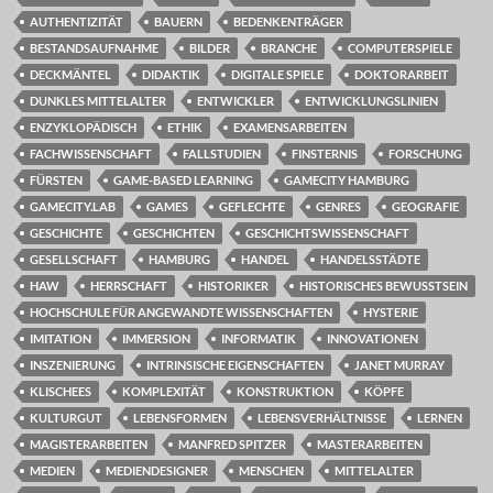
AUTHENTIZITÄT
BAUERN
BEDENKENTRÄGER
BESTANDSAUFNAHME
BILDER
BRANCHE
COMPUTERSPIELE
DECKMÄNTEL
DIDAKTIK
DIGITALE SPIELE
DOKTORARBEIT
DUNKLES MITTELALTER
ENTWICKLER
ENTWICKLUNGSLINIEN
ENZYKLOPÄDISCH
ETHIK
EXAMENSARBEITEN
FACHWISSENSCHAFT
FALLSTUDIEN
FINSTERNIS
FORSCHUNG
FÜRSTEN
GAME-BASED LEARNING
GAMECITY HAMBURG
GAMECITY.LAB
GAMES
GEFLECHTE
GENRES
GEOGRAFIE
GESCHICHTE
GESCHICHTEN
GESCHICHTSWISSENSCHAFT
GESELLSCHAFT
HAMBURG
HANDEL
HANDELSSTÄDTE
HAW
HERRSCHAFT
HISTORIKER
HISTORISCHES BEWUSSTSEIN
HOCHSCHULE FÜR ANGEWANDTE WISSENSCHAFTEN
HYSTERIE
IMITATION
IMMERSION
INFORMATIK
INNOVATIONEN
INSZENIERUNG
INTRINSISCHE EIGENSCHAFTEN
JANET MURRAY
KLISCHEES
KOMPLEXITÄT
KONSTRUKTION
KÖPFE
KULTURGUT
LEBENSFORMEN
LEBENSVERHÄLTNISSE
LERNEN
MAGISTERARBEITEN
MANFRED SPITZER
MASTERARBEITEN
MEDIEN
MEDIENDESIGNER
MENSCHEN
MITTELALTER