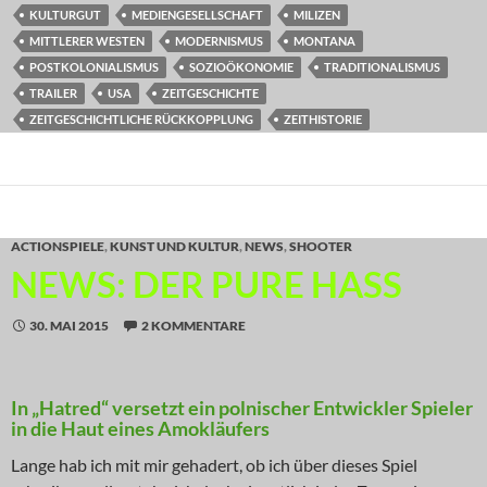
KULTURGUT
MEDIENGESELLSCHAFT
MILIZEN
MITTLERER WESTEN
MODERNISMUS
MONTANA
POSTKOLONIALISMUS
SOZIOÖKONOMIE
TRADITIONALISMUS
TRAILER
USA
ZEITGESCHICHTE
ZEITGESCHICHTLICHE RÜCKKOPPLUNG
ZEITHISTORIE
ACTIONSPIELE
,
KUNST UND KULTUR
,
NEWS
,
SHOOTER
NEWS: DER PURE HASS
30. MAI 2015
2 KOMMENTARE
In „Hatred“ versetzt ein polnischer Entwickler Spieler
in die Haut eines Amokläufers
Lange hab ich mit mir gehadert, ob ich über dieses Spiel