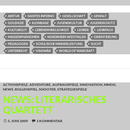
ABITUR
DANTES INFERNO
GESELLSCHAFT
GEWALT
GOLEM.DE
IGONRANZ
JUGENDKULTUR
JUGENDSCHUTZ
KULTURGUT
LEBENSWIRKLICHKEIT
LEHRER
LEHRFACH
MASSENPHÄNOMEN
NORDRHEIN-WESTFALEN
ORIENTIERUNG
PÄDAGOGEN
SCHULISCHE MINDERLEISTUNG
SUCHT
UNTERRICHT
VISIONÄR
WORLD OF WARCRAFT
ACTIONSPIELE
,
ADVENTURE
,
AUFBAUSPIELE
,
INNOVATION
,
MMOG
,
NEWS
,
ROLLENSPIEL
,
SHOOTER
,
STRATEGIESPIELE
NEWS: LITERARISCHES
QUARTETT
5. JUNI 2009
1 KOMMENTAR