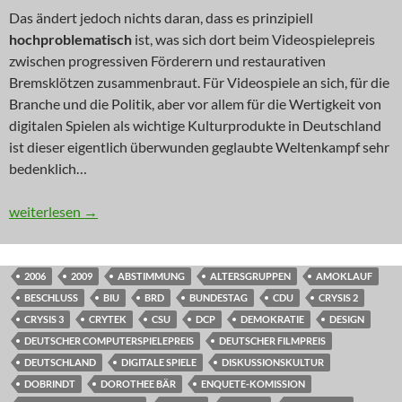
Das ändert jedoch nichts daran, dass es prinzipiell
hochproblematisch
ist, was sich dort beim Videospielepreis
zwischen progressiven Förderern und restaurativen
Bremsklötzen zusammenbraut. Für Videospiele an sich, für die
Branche und die Politik, aber vor allem für die Wertigkeit von
digitalen Spielen als wichtige Kulturprodukte in Deutschland
ist dieser eigentlich überwunden geglaubte Weltenkampf sehr
bedenklich…
KOMMENTAR: Computerspielpreis des Sicherheitsrats
weiterlesen
→
2006
2009
ABSTIMMUNG
ALTERSGRUPPEN
AMOKLAUF
BESCHLUSS
BIU
BRD
BUNDESTAG
CDU
CRYSIS 2
CRYSIS 3
CRYTEK
CSU
DCP
DEMOKRATIE
DESIGN
DEUTSCHER COMPUTERSPIELEPREIS
DEUTSCHER FILMPREIS
DEUTSCHLAND
DIGITALE SPIELE
DISKUSSIONSKULTUR
DOBRINDT
DOROTHEE BÄR
ENQUETE-KOMISSION