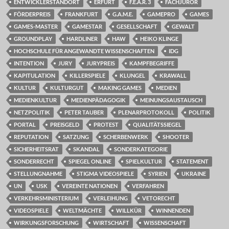
ENTWICKLERSTANDORT
ERFURT
F.E.A.R. 3
FACHJUROR
FÖRDERPREIS
FRANKFURT
G.A.M.E.
GAMEPRO
GAMES
GAMES-MASTER
GAMESTAR
GESELLSCHAFT
GEWALT
GROUNDPLAY
HARDLINER
HAW
HEIKO KLINGE
HOCHSCHULE FÜR ANGEWANDTE WISSENSCHAFTEN
IDG
INTENTION
JURY
JURYPREIS
KAMPFBEGRIFFE
KAPITULATION
KILLERSPIELE
KLUNGEL
KRAWALL
KULTUR
KULTURGUT
MAKING GAMES
MEDIEN
MEDIENKULTUR
MEDIENPÄDAGOGIK
MEINUNGSAUSTAUSCH
NETZPOLITIK
PETER TAUBER
PLENARPROTOKOLL
POLITIK
PORTAL
PREISGELD
PROTEST
QUALITÄTSSIEGEL
REPUTATION
SATZUNG
SCHERBENWERK
SHOOTER
SICHERHEITSRAT
SKANDAL
SONDERKATEGORIE
SONDERRECHT
SPIEGEL ONLINE
SPIELKULTUR
STATEMENT
STELLUNGNAHME
STIGMA VIDEOSPIELE
SYRIEN
UKRAINE
UN
USK
VEREINTE NATIONEN
VERFAHREN
VERKEHRSMINISTERIUM
VERLEIHUNG
VETORECHT
VIDEOSPIELE
WELTMÄCHTE
WILLKÜR
WINNENDEN
WIRKUNGSFORSCHUNG
WIRTSCHAFT
WISSENSCHAFT