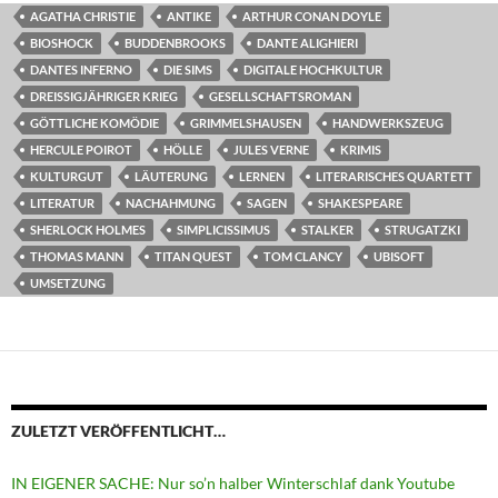
AGATHA CHRISTIE
ANTIKE
ARTHUR CONAN DOYLE
BIOSHOCK
BUDDENBROOKS
DANTE ALIGHIERI
DANTES INFERNO
DIE SIMS
DIGITALE HOCHKULTUR
DREISSIGJÄHRIGER KRIEG
GESELLSCHAFTSROMAN
GÖTTLICHE KOMÖDIE
GRIMMELSHAUSEN
HANDWERKSZEUG
HERCULE POIROT
HÖLLE
JULES VERNE
KRIMIS
KULTURGUT
LÄUTERUNG
LERNEN
LITERARISCHES QUARTETT
LITERATUR
NACHAHMUNG
SAGEN
SHAKESPEARE
SHERLOCK HOLMES
SIMPLICISSIMUS
STALKER
STRUGATZKI
THOMAS MANN
TITAN QUEST
TOM CLANCY
UBISOFT
UMSETZUNG
ZULETZT VERÖFFENTLICHT…
IN EIGENER SACHE: Nur so’n halber Winterschlaf dank Youtube