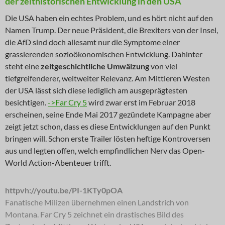
der zeithistorischen Entwicklung in den USA
Die USA haben ein echtes Problem, und es hört nicht auf den
Namen Trump. Der neue Präsident, die Brexiters von der Insel,
die AfD sind doch allesamt nur die Symptome einer
grassierenden sozioökonomischen Entwicklung. Dahinter
steht eine
zeitgeschichtliche Umwälzung
von viel
tiefgreifenderer, weltweiter Relevanz. Am Mittleren Westen
der USA lässt sich diese lediglich am ausgeprägtesten
besichtigen.
->Far Cry 5
wird zwar erst im Februar 2018
erscheinen, seine Ende Mai 2017 gezündete Kampagne aber
zeigt jetzt schon, dass es diese Entwicklungen auf den Punkt
bringen will. Schon erste Trailer lösten heftige Kontroversen
aus und legten offen, welch empfindlichen Nerv das Open-
World Action-Abenteuer trifft.
httpvh://youtu.be/PI-1KTy0pOA
Fanatische Milizen übernehmen einen Landstrich von
Montana. Far Cry 5 zeichnet ein drastisches Bild des