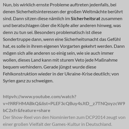
Nun, bis wirklich ernste Probleme auftreten jedenfalls, bei
denen Sicherheitsinteressen der großen Weltmächte berührt
sind. Dann sitzen diese nämlich im
Sicherheitsrat
zusammen
und beratschlagen über die Köpfe aller anderen hinweg, was
denn zu tun sei. Besonders problematisch ist diese
Sondertruppe dann, wenn eine Sicherheitsmacht das Gefühl
hat, es solle in ihrem eigenen Vorgarten gekehrt werden. Dann
mögen sich alle anderen so einig sein, wie sie auch immer
wollen, dieses Land kann mit sturem Veto jede Maßnahme
bequem verhindern. Gerade jüngst wurde diese
Fehlkonstruktion wieder in der Ukraine-Krise deutlich; von
Syrien ganz zu schweigen.
httpvh://www.youtube.com/watch?
v=l9iRFHMABkQ&list=PLEF3cQBuy4sJtD__z7TNQoyzcW9
bC2xfr&feature=share
Der Show-Reel von den Nominierten zum DCP2014 zeugt von
einer großen Vielfalt der Games-Kultur in Deutschland.