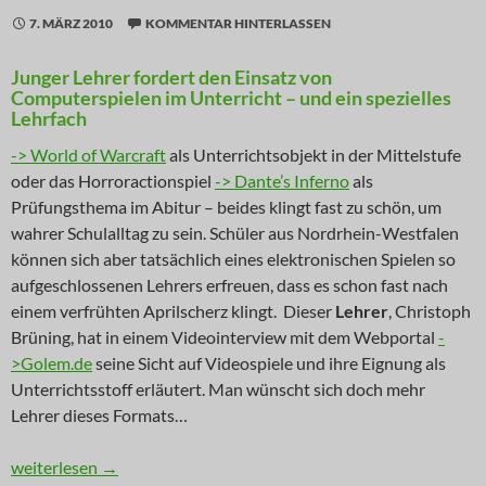
7. MÄRZ 2010
KOMMENTAR HINTERLASSEN
Junger Lehrer fordert den Einsatz von
Computerspielen im Unterricht – und ein spezielles
Lehrfach
-> World of Warcraft
als Unterrichtsobjekt in der Mittelstufe
oder das Horroractionspiel
-> Dante’s Inferno
als
Prüfungsthema im Abitur – beides klingt fast zu schön, um
wahrer Schulalltag zu sein. Schüler aus Nordrhein-Westfalen
können sich aber tatsächlich eines elektronischen Spielen so
aufgeschlossenen Lehrers erfreuen, dass es schon fast nach
einem verfrühten Aprilscherz klingt. Dieser
Lehrer
, Christoph
Brüning, hat in einem Videointerview mit dem Webportal
-
>Golem.de
seine Sicht auf Videospiele und ihre Eignung als
Unterrichtsstoff erläutert. Man wünscht sich doch mehr
Lehrer dieses Formats…
DIGITAL GAME-BASED LEARNING: Lehrer 2.0
weiterlesen
→