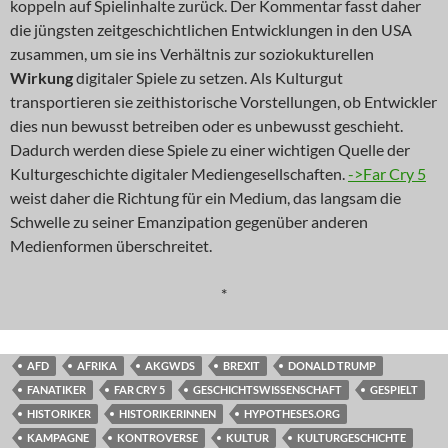
koppeln auf Spielinhalte zurück. Der Kommentar fasst daher
die jüngsten zeitgeschichtlichen Entwicklungen in den USA
zusammen, um sie ins Verhältnis zur soziokukturellen
Wirkung
digitaler Spiele zu setzen. Als Kulturgut
transportieren sie zeithistorische Vorstellungen, ob Entwickler
dies nun bewusst betreiben oder es unbewusst geschieht.
Dadurch werden diese Spiele zu einer wichtigen Quelle der
Kulturgeschichte digitaler Mediengesellschaften.
->Far Cry 5
weist daher die Richtung für ein Medium, das langsam die
Schwelle zu seiner Emanzipation gegenüber anderen
Medienformen überschreitet.
*
AFD
AFRIKA
AKGWDS
BREXIT
DONALD TRUMP
FANATIKER
FAR CRY 5
GESCHICHTSWISSENSCHAFT
GESPIELT
HISTORIKER
HISTORIKERINNEN
HYPOTHESES.ORG
KAMPAGNE
KONTROVERSE
KULTUR
KULTURGESCHICHTE