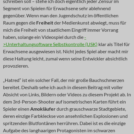
schreiben soll – stehe ich doch eigentlich jeder Zensur im
Segment von Spielen für Erwachsene sehr ablehnend
gegenüber. Wenn man den Jugendschutz im öffentlichen
Raum gegen die
Freiheit
der Medienkunst abwiegt, muss für
mich die Freiheit von staatlichem Eingriff immer Vorrang
haben, solange ein Videospiel durch die
-
>Unterhaltungsoftware Selbstkontrolle (USK)
klar als Titel für
Erwachsene ausgewiesen ist. Nicht jedes Spiel aber macht mir
diese Haltung leicht, zumal wenn seine Entwickler absichtlich
provozieren.
„Hatred“ ist ein solcher Fall, der mir große Bauchschmerzen
bereitet. Deshalb sehe ich auch in diesem Beitrag mit voller
Absicht von Links, Bildern oder Videos zu diesem Projekt ab. In
dem 3rd-Person-Shooter auf isometrischen Karten führt ein
Spieler einen
Amokläufer
durch grauschwarze Stadtgebiete,
deren einzige Farbkleckse von ansehnlichen Explosionen und
spritzenden Blutfontänen herrühren. Dabei ist es die einzige
Aufgabe des langhaarigen Protagonisten im schwarzen