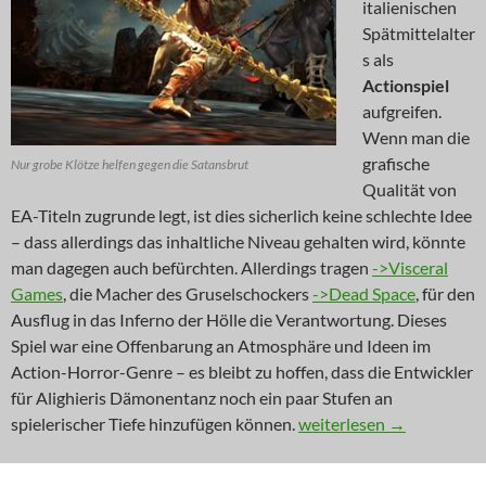
italienischen
Spätmittelalter
s als
Actionspiel
aufgreifen.
Wenn man die
grafische
Nur grobe Klötze helfen gegen die Satansbrut
Qualität von
EA-Titeln zugrunde legt, ist dies sicherlich keine schlechte Idee
– dass allerdings das inhaltliche Niveau gehalten wird, könnte
man dagegen auch befürchten. Allerdings tragen
->Visceral
Games
, die Macher des Gruselschockers
->Dead Space
, für den
Ausflug in das Inferno der Hölle die Verantwortung. Dieses
Spiel war eine Offenbarung an Atmosphäre und Ideen im
Action-Horror-Genre – es bleibt zu hoffen, dass die Entwickler
für Alighieris Dämonentanz noch ein paar Stufen an
NEWS: Literarisches Qua
spielerischer Tiefe hinzufügen können.
weiterlesen
→