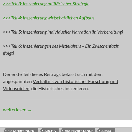
>>>Teil 3: Inszenierung militärischer Strategie
>>>Teil 4: Inszenierung wirtschaftlichen Aufbaus
>>>Teil 5: Inszenierung individueller Narration (in Vorbereitung)
>>>Teil 6: Inszenierungen des Mittelalters – Ein Zwischenfazit
(folgt)
Der erste Teil dieses Beitrags befasst sich mit dem
angespannten
Verhältnis von historischer Forschung und
Videospielen
, die Historisches inszenieren.
DGBL: Das Ende der Finsternis (Teil 1)
weiterlesen
→
19. JAHRHUNDERT
ARCHIV
ARCHIVBESTÄNDE
ARMUT