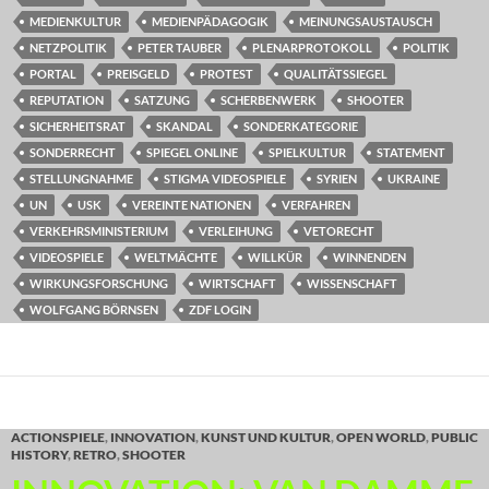
MEDIENKULTUR
MEDIENPÄDAGOGIK
MEINUNGSAUSTAUSCH
NETZPOLITIK
PETER TAUBER
PLENARPROTOKOLL
POLITIK
PORTAL
PREISGELD
PROTEST
QUALITÄTSSIEGEL
REPUTATION
SATZUNG
SCHERBENWERK
SHOOTER
SICHERHEITSRAT
SKANDAL
SONDERKATEGORIE
SONDERRECHT
SPIEGEL ONLINE
SPIELKULTUR
STATEMENT
STELLUNGNAHME
STIGMA VIDEOSPIELE
SYRIEN
UKRAINE
UN
USK
VEREINTE NATIONEN
VERFAHREN
VERKEHRSMINISTERIUM
VERLEIHUNG
VETORECHT
VIDEOSPIELE
WELTMÄCHTE
WILLKÜR
WINNENDEN
WIRKUNGSFORSCHUNG
WIRTSCHAFT
WISSENSCHAFT
WOLFGANG BÖRNSEN
ZDF LOGIN
ACTIONSPIELE
,
INNOVATION
,
KUNST UND KULTUR
,
OPEN WORLD
,
PUBLIC
HISTORY
,
RETRO
,
SHOOTER