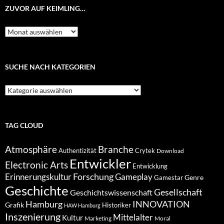
ZUVOR AUF KEIMLING…
Zuvor
auf
Keimling…
SUCHE NACH KATEGORIEN
Suche
nach
Kategorien
TAG CLOUD
Atmosphäre
Branche
Authentizität
Crytek
Download
Entwickler
Electronic Arts
Entwicklung
Forschung
Gameplay
Erinnerungskultur
Genre
Gamestar
Geschichte
Gesellschaft
Geschichtswissenschaft
Hamburg
INNOVATION
Grafik
Historiker
HAW Hamburg
Inszenierung
Mittelalter
Kultur
Marketing
Moral