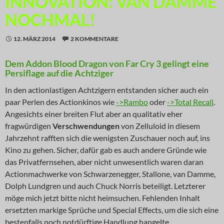
INNOVATION: VAN DAMME
NOCHMAL!
12. MÄRZ 2014
2 KOMMENTARE
Dem Addon Blood Dragon von Far Cry 3 gelingt eine
Persiflage auf die Achtziger
In den actionlastigen Achtzigern entstanden sicher auch ein
paar Perlen des Actionkinos wie
->Rambo
oder
->Total Recall
.
Angesichts einer breiten Flut aber an qualitativ eher
fragwürdigen
Verschwendungen
von Zelluloid in diesem
Jahrzehnt rafften sich die wenigsten Zuschauer noch auf, ins
Kino zu gehen. Sicher, dafür gab es auch andere Gründe wie
das Privatfernsehen, aber nicht unwesentlich waren daran
Actionmachwerke von Schwarzenegger, Stallone, van Damme,
Dolph Lundgren und auch Chuck Norris beteiligt. Letzterer
möge mich jetzt bitte nicht heimsuchen. Fehlenden Inhalt
ersetzten markige Sprüche und Special Effects, um die sich eine
bestenfalls noch notdürftige Handlung hangelte.