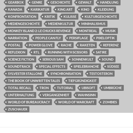
GEARBOX
GENRE
GESCHICHTE
GEWALT
HANDLUNG
KANADA
KARIKATUR
KING ART
KINO
KLEIDUNG
KONFRONTATION
KRITIK
KULISSE
KULTURGESCHICHTE
MEDIENGESCHICHTE
MEDIENKULTUR
MINIMALISMUS
MONKEY ISLAND 2: LE CHUCKS REVENGE
MONTREAL
MUSIK
NARRATION
PEOPLE CAN FLY
PERSIFLAGE
PIXELOPTIK
POSTAL
POWER GLOVE
RACHE
RAKETEN
REFERENZ
REFLEXION
RTL
RUNNING WITH SCISSORS
SATIRE
SCIENCE FICTION
SERIOUS SAM
SONNENKULT
SOUND
SOUNDTRACK
SPECIAL EFFECTS
SPIELEBRANCHE
SÜDSEE
SYLVESTER STALLONE
SYNCHRONISATION
TESTOSTERON
THE BOOK OF UNWRITTEN TALES
TIEFGRÜNDIGKEIT
TOTAL RECALL
TRON
TUTORIAL
UBISOFT
UMBRÜCHE
UNTERHALTUNG
VERGANGENHEIT
WAHNSINN
WORLD OF BUREAUCRACY
WORLD OF WARCRAFT
ZOMBIES
ZUSCHAUER