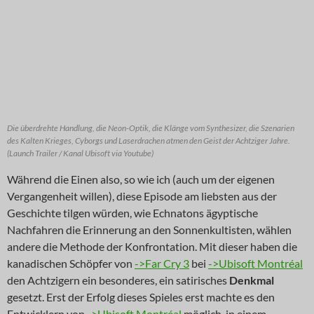
Die überdrehte Handlung, die Neon-Optik, die Klänge vom Synthesizer, die Szenarien
des Kalten Krieges, Cyborgs und Laserdrachen atmen den Geist der Achtziger Jahre.
(Launch Trailer / Kanal Ubisoft via Youtube)
Während die Einen also, so wie ich (auch um der eigenen
Vergangenheit willen), diese Episode am liebsten aus der
Geschichte tilgen würden, wie Echnatons ägyptische
Nachfahren die Erinnerung an den Sonnenkultisten, wählen
andere die Methode der Konfrontation. Mit dieser haben die
kanadischen Schöpfer von
->Far Cry 3
bei
->Ubisoft Montréal
den Achtzigern ein besonderes, ein satirisches
Denkmal
gesetzt. Erst der Erfolg dieses Spieles erst machte es den
Entwicklern von
->Ubisoft Montréal
möglich, in einem