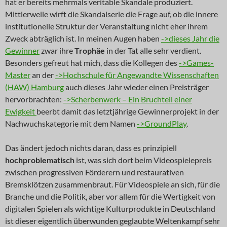
hat er bereits mehrmals veritable Skandale produziert.
Mittlerweile wirft die Skandalserie die Frage auf, ob die innere
institutionelle Struktur der Veranstaltung nicht eher ihrem
Zweck abträglich ist. In meinen Augen haben
->dieses Jahr die
Gewinner
zwar ihre
Trophäe
in der Tat alle sehr verdient.
Besonders gefreut hat mich, dass die Kollegen des
->Games-
Master
an der
->Hochschule für Angewandte Wissenschaften
(HAW) Hamburg
auch dieses Jahr wieder einen Preisträger
hervorbrachten:
->Scherbenwerk – Ein Bruchteil einer
Ewigkeit
beerbt damit das letztjährige Gewinnerprojekt in der
Nachwuchskategorie mit dem Namen
->GroundPlay
.
Das ändert jedoch nichts daran, dass es prinzipiell
hochproblematisch
ist, was sich dort beim Videospielepreis
zwischen progressiven Förderern und restaurativen
Bremsklötzen zusammenbraut. Für Videospiele an sich, für die
Branche und die Politik, aber vor allem für die Wertigkeit von
digitalen Spielen als wichtige Kulturprodukte in Deutschland
ist dieser eigentlich überwunden geglaubte Weltenkampf sehr