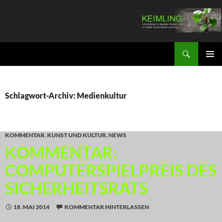
Zum
Inhalt
springen
Suchen
KEIMLING
PRIMÄR
MENÜ
Schlagwort-Archiv: Medienkultur
KOMMENTAR
,
KUNST UND KULTUR
,
NEWS
KOMMENTAR:
COMPUTERSPIELPREIS DES
SICHERHEITSRATS
18. MAI 2014
KOMMENTAR HINTERLASSEN