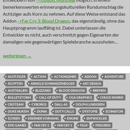
bemerkenswerten erinnerungskulturellen Rundumschlag die
Achtziger aufs Korn zu nehmen. Auf diese Weise entstand das
Addon
->Far Cry 3: Blood Dragon
, das eigenständig, ohne das
Hauptprogramm lauffähig ist. Dabei unterlassen die
Entwickler es nicht, auch verschmitzt gegen Eigenarten der
damaligen wie gegenwärtigen Spielebranche auszuholen…
INNOVATION: Van Damme nochmal!
weiterlesen
→
ACHTZIGER
ACTION
ACTIONGENRE
ADDON
ADVENTURE
ÄGYPTEN
ARNOLD SCHWARZENEGGER
ART DESIGN
AUSTRALIEN
BLIZZARD
BLOOD DRAGON
BREMEN
BULLETSTORM
CALL OF DUTY
CGA GRAPHICS
CHUCK NORRIS
CROTEAM
CYBORGS
DALL-AS
DOLPH LUNDGREN
DUKE NUKEM
DUNIA
DUTY CALLS
DYSTOPIE
ECHNATON
ECHSEN
EISERNER VORHANG
ENGINE
ENTWICKLER
EPIC GAMES
FAR CRY 2
FAR CRY 3
FILM
FRISUREN