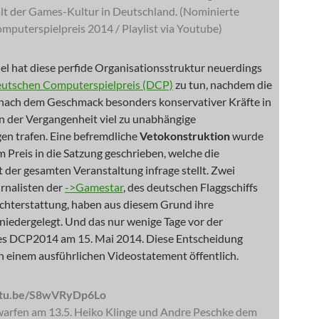
alt der Games-Kultur in Deutschland. (Nominierte
mputerspielpreis 2014 / Playlist via Youtube)
iel hat diese perfide Organisationsstruktur neuerdings
utschen Computerspielpreis (DCP)
zu tun, nachdem die
 nach dem Geschmack besonders konservativer Kräfte in
 in der Vergangenheit viel zu unabhängige
en trafen. Eine befremdliche
Vetokonstruktion
wurde
 Preis in die Satzung geschrieben, welche die
t der gesamten Veranstaltung infrage stellt. Zwei
rnalisten der
->Gamestar
, des deutschen Flaggschiffs
ichterstattung, haben aus diesem Grund ihre
 niedergelegt. Und das nur wenige Tage vor der
es DCP2014 am 15. Mai 2014. Diese Entscheidung
n einem ausführlichen Videostatement öffentlich.
utu.be/S8wVRyDp6Lo
warfen am 13.5. Heiko Klinge und Andre Peschke dem