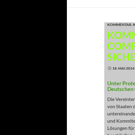
KOMMENTAR
,
KOMM
COMP
SICH
18. MAI 2014
Unter Prote
Deutschen 
Die Vereinten
von Staaten d
untereinande
und Kommitee
Lösungen für 