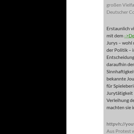
großen Vielf
Deutscher Co
Erstaunlich v
mit dem
->De
Jurys – wohl
der Politik –
Entscheidung
daraufhin dem
Sinnhaftigkei
bekannte Jou
für Spieleber
Jurytätigkeit
Verleihung d
machten sie i
httpvh://yo
Aus Protest 