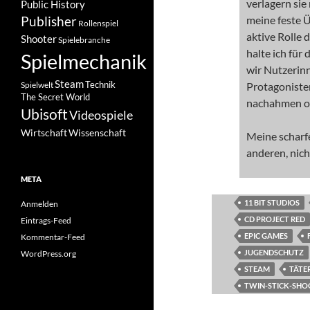
verlagern sie
Public History
Publisher
meine feste Ü
Rollenspiel
aktive Rolle 
Shooter
Spielebranche
halte ich für
Spielmechanik
wir Nutzerinn
Steam
Spielwelt
Technik
Protagonisten
The Secret World
nachahmen o
Ubisoft
Videospiele
Wissenschaft
Wirtschaft
Meine scharf
anderen, nic
META
11 BIT STUDIOS
Anmelden
CD PROJECT RED
Eintrags-Feed
EPIC GAMES
Kommentar-Feed
JUGENDSCHUTZ
WordPress.org
STEAM
TÄTE
TWIN-STICK-SHO