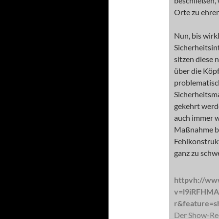
beschließen, 
Orte zu ehren
Nun, bis wirk
Sicherheitsi
sitzen diese 
über die Köpf
problematisc
Sicherheitsma
gekehrt werde
auch immer w
Maßnahme be
Fehlkonstrukt
ganz zu schw
httpvh://ww
v=l9iRFHMA
r&feature=s
Der Show-Ree