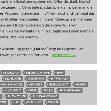
 nur in die Schattenregionen der Öffentlichkeit. Das ist
berzeugung. Verurteile ich das Spiel dann, weil man die
des Protagonisten einnimmt? Nein, noch nicht einmal das
 das Problem des Spieles. In vielen Videospielen nehmen
en und Nutzer spielerisch die aktive Rolle von
 ein, deren Verhalten wir im alltäglichen Leben niemals
der gutheißen würden.
e Ablehnung gegen „
Hatred
“ liegt im Gegenteil an
NEWS: Der pure Hass
ht weniger zentralen Punkten…
weiterlesen
→
AMOKLAUF
BESCHLAGNAHME
BPJM
DEVELOPER
DISKUSSION
ENTWICKLER
FINISHING MOVES
GERICHTE
GESELLSCHAFT
HATRED
KULTURGUT
OPFER
POLEN
SPIELMECHANIK
R
THE WITCHER
THIS WAR OF MINE
OTER
USK
WILD HUNT
ZENSUR