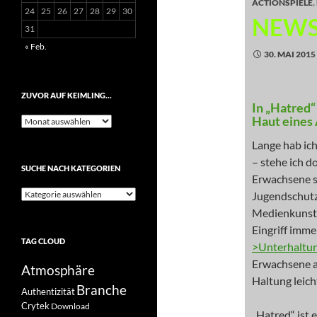
ACTIONSPIELE
,
24
25
26
27
28
29
30
NEWS
31
« Feb.
30. MAI 2015
ZUVOR AUF KEIMLING…
In „Hatred“
Haut eines
Zuvor
auf
Lange hab ich
Keimling…
– stehe ich d
SUCHE NACH KATEGORIEN
Erwachsene 
Suche
Jugendschutz
nach
Medienkunst a
Kategorien
Eingriff imme
TAG CLOUD
>Unterhaltun
Erwachsene au
Atmosphäre
Haltung leich
Branche
Authentizität
Crytek
Download
„Hatred“ ist 