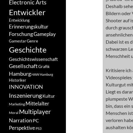
Electronic Arts
Deshalb sehe 
Entwickler
Bildern oder 
Shooter auf i
Entwicklung
Erinnerungskultur
durch grausc
Forschung
Gameplay
ansehnlichen
Genre
Gamestar
Dabei ist es 
Geschichte
schwarzen Le
Menschheit 
Geschichtswissenschaft
Gesellschaft
Grafik
Kritisiere ic
Hamburg
HAW Hamburg
Videospieles 
Historiker
Kulturgut mit
INNOVATION
Liegt es dara
Inszenierung
Kultur
plumpeste We
Mittelalter
Marketing
bin, dass ein
Multiplayer
Menschen ist
Moral
Narration
verloren hab
PC
aushalten kö
Perspektive
PS3