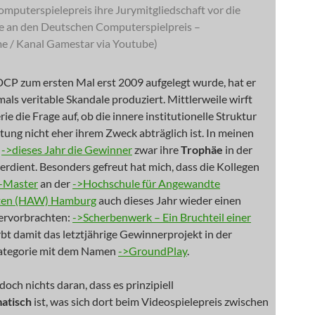
mputerspielepreis ihre Jurymitgliedschaft vor die
e an den Deutschen Computerspielpreis –
e / Kanal Gamestar via Youtube)
CP zum ersten Mal erst 2009 aufgelegt wurde, hat er
als veritable Skandale produziert. Mittlerweile wirft
ie die Frage auf, ob die innere institutionelle Struktur
tung nicht eher ihrem Zweck abträglich ist. In meinen
n
->dieses Jahr die Gewinner
zwar ihre
Trophäe
in der
 verdient. Besonders gefreut hat mich, dass die Kollegen
-Master
an der
->Hochschule für Angewandte
ten (HAW) Hamburg
auch dieses Jahr wieder einen
hervorbrachten:
->Scherbenwerk – Ein Bruchteil einer
bt damit das letztjährige Gewinnerprojekt in der
tegorie mit dem Namen
->GroundPlay
.
doch nichts daran, dass es prinzipiell
atisch
ist, was sich dort beim Videospielepreis zwischen