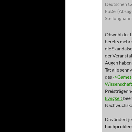
Deutschen Co
Füße. (Absag
Stellungnahm
Obwohl der D
bereits mehrm
die Skandalser
der Veranstal
Augen habe
Tat alle sehr
des
->Games
Wissenschaf
Preisträger 
Ewigkeit
beer
Nachwuchska
Das ändert je
hochproblem