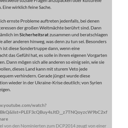
weltweite soziale Fragen anzupacken oder kulturelle
. Eine wirklich feine Sache.
lich ernste Probleme auftreten jedenfalls, bei denen
nteressen der großen Weltmächte berührt sind. Dann
nämlich im
Sicherheitsrat
zusammen und beratschlagen
e aller anderen hinweg, was denn zu tun sei. Besonders
h ist diese Sondertruppe dann, wenn eine
cht das Gefühl hat, es solle in ihrem eigenen Vorgarten
n. Dann mögen sich alle anderen so einig sein, wie sie
ollen, dieses Land kann mit sturem Veto jede
quem verhindern. Gerade jüngst wurde diese
ion wieder in der Ukraine-Krise deutlich; von Syrien
eigen.
w.youtube.com/watch?
BkQ&list=PLEF3cQBuy4sJtD__z7TNQoyzcW9bC2xf
hare
l von den Nominierten zum DCP2014 zeugt von einer