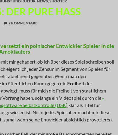
KUNST UND KULTUR
,
NEWS
,
SHOOTER
: DER PURE HASS
2 KOMMENTARE
 versetzt ein polnischer Entwickler Spieler in die
 Amokläufers
 mit mir gehadert, ob ich über dieses Spiel schreiben soll
och eigentlich jeder Zensur im Segment von Spielen für
sehr ablehnend gegenüber. Wenn man den
 im öffentlichen Raum gegen die
Freiheit
der
bwiegt, muss für mich die Freiheit von staatlichem
r Vorrang haben, solange ein Videospiel durch die
-
gsoftware Selbstkontrolle (USK)
klar als Titel für
sgewiesen ist. Nicht jedes Spiel aber macht mir diese
t, zumal wenn seine Entwickler absichtlich provozieren.
ein solcher Fall, der mir große Bauchschmerzen bereitet.