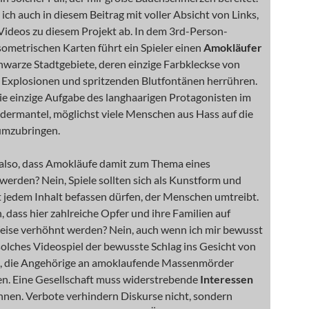
ich auch in diesem Beitrag mit voller Absicht von Links,
Videos zu diesem Projekt ab. In dem 3rd-Person-
sometrischen Karten führt ein Spieler einen
Amokläufer
hwarze Stadtgebiete, deren einzige Farbkleckse von
 Explosionen und spritzenden Blutfontänen herrühren.
die einzige Aufgabe des langhaarigen Protagonisten im
dermantel, möglichst viele Menschen aus Hass auf die
umzubringen.
h also, dass Amokläufe damit zum Thema eines
werden? Nein, Spiele sollten sich als Kunstform und
 jedem Inhalt befassen dürfen, der Menschen umtreibt.
n, dass hier zahlreiche Opfer und ihre Familien auf
ise verhöhnt werden? Nein, auch wenn ich mir bewusst
 solches Videospiel der bewusste Schlag ins Gesicht von
, die Angehörige an amoklaufende Massenmörder
en. Eine Gesellschaft muss widerstrebende
Interessen
nnen. Verbote verhindern Diskurse nicht, sondern