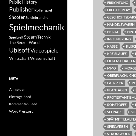
Public History
ERRICHTUNG
Publisher
Rollenspiel
FREE-TO-PLAY
Shooter
Spielebranche
GESCHICHTSDAR
Spielmechanik
HANDELSWAREN
HEIRAT
HINT
Steam
Spielwelt
Technik
INSZENIERUNG
The Secret World
KASSE
KLISC
Ubisoft
Videospiele
KREISLÄUFE
Wissenschaft
Wirtschaft
LIEGENSCHAFTEN
MMO
MORG
OBERFLÄCHLICHK
META
PATRIZIER
PE
Anmelden
PLANTAGEN
Eintrags-Feed
PROTESTANTISM
Kommentar-Feed
ROHSTOFFE
WordPress.org
SCHNAPS
SE
SPÄTMITTELALTE
SPIELWEISEN
STRONGHOLD