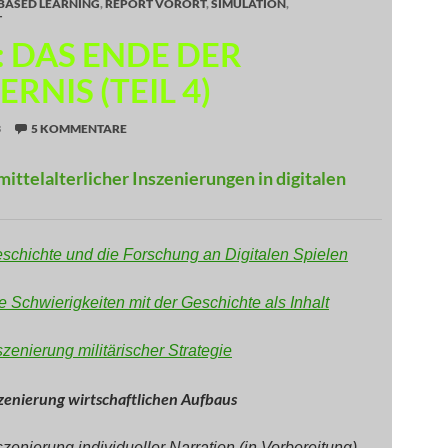
-BASED LEARNING
,
REPORT VORORT
,
SIMULATION
,
T
: DAS ENDE DER
ERNIS (TEIL 4)
3
5 KOMMENTARE
mittelalterlicher Inszenierungen in digitalen
eschichte und die Forschung an Digitalen Spielen
e Schwierigkeiten mit der Geschichte als Inhalt
szenierung militärischer Strategie
szenierung wirtschaftlichen Aufbaus
szenierung individueller Narration (in Vorbereitung)