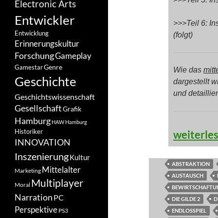
Electronic Arts
Entwickler
>>>Teil 6: In
Entwicklung
(folgt)
Erinnerungskultur
Forschung
Gameplay
Genre
Gamestar
Wie das
mitt
Geschichte
dargestellt w
und detaillie
Geschichtswissenschaft
Gesellschaft
Grafik
Hamburg
HAW Hamburg
DGBL: Das
Historiker
weiterle
INNOVATION
Inszenierung
Kultur
ABSTRAKTION
Mittelalter
Marketing
AUSTAUSCH
Multiplayer
Moral
BEWIRTSCHAFTU
Narration
PC
DIE GILDE 2
D
Perspektive
PS3
ENDLOSSPIEL