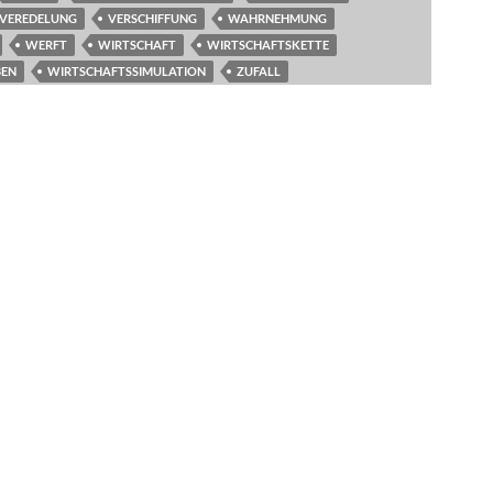
VEREDELUNG
VERSCHIFFUNG
WAHRNEHMUNG
WERFT
WIRTSCHAFT
WIRTSCHAFTSKETTE
BEN
WIRTSCHAFTSSIMULATION
ZUFALL