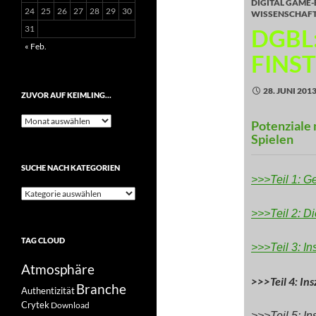
DIGITAL GAME
24
25
26
27
28
29
30
WISSENSCHAF
31
DGBL
« Feb.
FINST
28. JUNI 201
ZUVOR AUF KEIMLING…
Zuvor
Potenziale 
auf
Spielen
Keimling…
SUCHE NACH KATEGORIEN
>>>Teil 1: G
Suche
nach
>>>Teil 2: Di
Kategorien
TAG CLOUD
>>>Teil 3: In
Atmosphäre
>>>Teil 4: In
Branche
Authentizität
Crytek
Download
>>>Teil 5: In