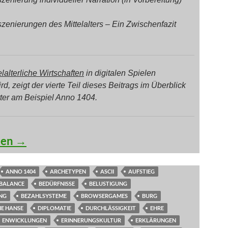
szenierungen des Mittelalters – Ein Zwischenfazit
elalterliche Wirtschaften
in digitalen Spielen
ird, zeigt der vierte Teil dieses Beitrags im Überblick
rter am Beispiel Anno 1404.
 Ende der Finsternis (Teil 4)
sen
→
ANNO 1404
ARCHETYPEN
ASCII
AUFSTIEG
BALANCE
BEDÜRFNISSE
BELUSTIGUNG
NG
BEZAHLSYSTEME
BROWSERGAMES
BURG
IE HANSE
DIPLOMATIE
DURCHLÄSSIGKEIT
EHRE
ENWICKLUNGEN
ERINNERUNGSKULTUR
ERKLÄRUNGEN