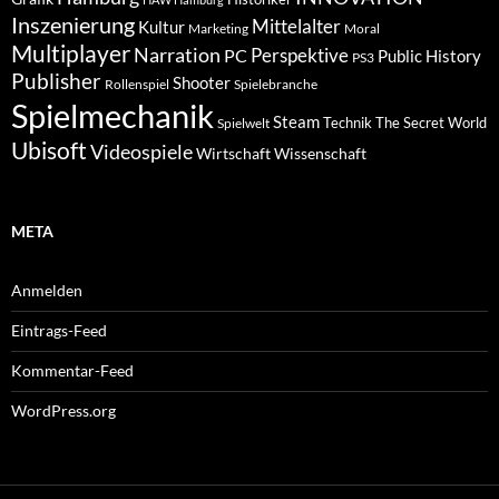
Inszenierung
Mittelalter
Kultur
Marketing
Moral
Multiplayer
Narration
PC
Perspektive
Public History
PS3
Publisher
Shooter
Rollenspiel
Spielebranche
Spielmechanik
Steam
Spielwelt
Technik
The Secret World
Ubisoft
Videospiele
Wissenschaft
Wirtschaft
META
Anmelden
Eintrags-Feed
Kommentar-Feed
WordPress.org