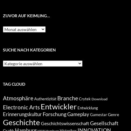
ZUVOR AUF KEIMLING…
Zuvor
auf
Keimling…
SUCHE NACH KATEGORIEN
Suche
nach
Kategorien
TAG CLOUD
Atmosphäre
Branche
Authentizität
Crytek
Download
Entwickler
Electronic Arts
Entwicklung
Forschung
Gameplay
Erinnerungskultur
Genre
Gamestar
Geschichte
Gesellschaft
Geschichtswissenschaft
Hamburg
INNOVATION
Grafik
Historiker
HAW Hamburg