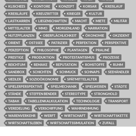
KLISCHEES
KONTORE
KONZEPT
KORSAR
KREISLAUF
KREISLÄUFE
KREUZRITTER
KRIEGER
KULTUR
LASTKARREN
LIEGENSCHAFTEN
MACHT
MIETE
MILITÄR
MITTELALTER
MMO
MORGENLAND
NARRATION
NUTZPFLANZEN
OBERFLÄCHLICHKEIT
ÖKONOMIE
OKZIDENT
ORIENT
OSTSSEE
PATRIZIER
PERFEKTION
PERSPEKTIVE
PERZEPTION
PHILOSOPHIE
PLANTAGEN
PRALINÉ
PRESTIGE
PRODUKTION
PROTESTANTISMUS
PROZESSE
REICHTUM
REMAKE
REPUTATION
ROHSTOFFE
RUHM
SANDBOX
SCHICHTEN
SCHMUCK
SCHNAPS
SEEHÄNDLER
SIEDLER
SOZIOÖKONOMIE
SPÄTMITTELALTER
SPIELERPERSPEKTIVE
SPIELMECHANIK
SPIELWEISEN
STÄDTE
STÄNDE
STEFFEN BENDER
STEREOTYPE
STRONGHOLD
TABAK
TABELLENKALKULATION
TECHNOLOGIE
TRANSPORT
VEREDELUNG
VERSCHIFFUNG
WAHRNEHMUNG
WARENVERKEHR
WERFT
WIRTSCHAFT
WIRTSCHAFTSKETTE
WIRTSCHAFTSLEBEN
WIRTSCHAFTSSIMULATION
ZUFALL