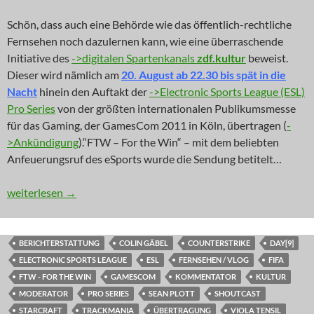
Schön, dass auch eine Behörde wie das öffentlich-rechtliche
Fernsehen noch dazulernen kann, wie eine überraschende
Initiative des
->digitalen Spartenkanals
zdf.kultur
beweist.
Dieser wird nämlich am
20. August ab 22.30 bis spät in die
Nacht
hinein den Auftakt der
->Electronic Sports League (ESL)
Pro Series
von der größten internationalen Publikumsmesse
für das Gaming, der GamesCom 2011 in Köln, übertragen (
-
>Ankündigung
).“FTW – For the Win“ – mit dem beliebten
Anfeuerungsruf des eSports wurde die Sendung betitelt…
NEWS: eSports ist Kultur(-TV)
weiterlesen
→
BERICHTERSTATTUNG
COLIN GÄBEL
COUNTERSTRIKE
DAY[9]
ELECTRONIC SPORTS LEAGUE
ESL
FERNSEHEN / VLOG
FIFA
FTW - FOR THE WIN
GAMESCOM
KOMMENTATOR
KULTUR
MODERATOR
PRO SERIES
SEAN PLOTT
SHOUTCAST
STARCRAFT
TRACKMANIA
ÜBERTRAGUNG
VIOLA TENSIL