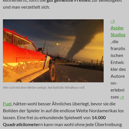
und man verzettelt sich.
->
Asobo
Studios
, die
französ
ischen
Entwic
kler des
Autore
nn-
Wer sich mit dem Wetter anlegt, hat bald die Windhose voll.
erlebni
sses
->
Fuel
, hätten wohl besser Ähnliches überlegt, bevor sie die
Boliden der Spieler in auf die endlose Weite Nordamerikas los
lassen. Eine frei zu erkundende Spielwelt von
14.000
Quadratkilometer
n kann man wohl ohne jede Übertreibung