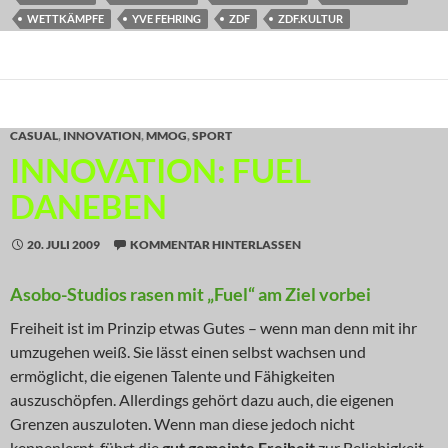
WETTKÄMPFE
YVE FEHRING
ZDF
ZDF.KULTUR
CASUAL
,
INNOVATION
,
MMOG
,
SPORT
INNOVATION: FUEL
DANEBEN
20. JULI 2009
KOMMENTAR HINTERLASSEN
Asobo-Studios rasen mit „Fuel“ am Ziel vorbei
Freiheit ist im Prinzip etwas Gutes – wenn man denn mit ihr
umzugehen weiß. Sie lässt einen selbst wachsen und
ermöglicht, die eigenen Talente und Fähigkeiten
auszuschöpfen. Allerdings gehört dazu auch, die eigenen
Grenzen auszuloten. Wenn man diese jedoch nicht
kennenlernt, führt die
gut gemeinte Freiheit
zur Beliebigkeit