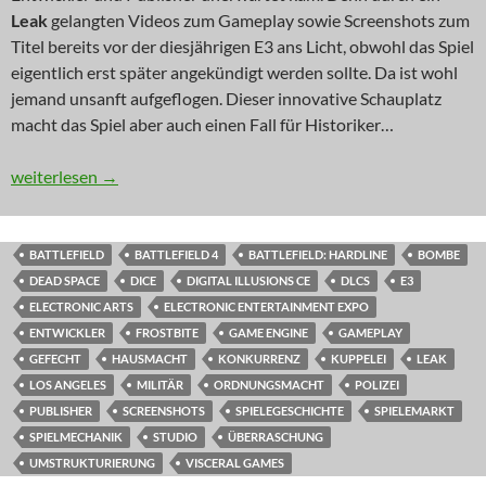
Leak
gelangten Videos zum Gameplay sowie Screenshots zum
Titel bereits vor der diesjährigen E3 ans Licht, obwohl das Spiel
eigentlich erst später angekündigt werden sollte. Da ist wohl
jemand unsanft aufgeflogen. Dieser innovative Schauplatz
macht das Spiel aber auch einen Fall für Historiker…
NEWS: Aufgeflogen
weiterlesen
→
BATTLEFIELD
BATTLEFIELD 4
BATTLEFIELD: HARDLINE
BOMBE
DEAD SPACE
DICE
DIGITAL ILLUSIONS CE
DLCS
E3
ELECTRONIC ARTS
ELECTRONIC ENTERTAINMENT EXPO
ENTWICKLER
FROSTBITE
GAME ENGINE
GAMEPLAY
GEFECHT
HAUSMACHT
KONKURRENZ
KUPPELEI
LEAK
LOS ANGELES
MILITÄR
ORDNUNGSMACHT
POLIZEI
PUBLISHER
SCREENSHOTS
SPIELEGESCHICHTE
SPIELEMARKT
SPIELMECHANIK
STUDIO
ÜBERRASCHUNG
UMSTRUKTURIERUNG
VISCERAL GAMES