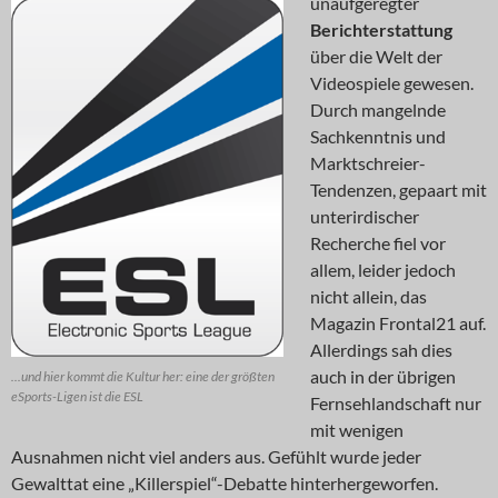
unaufgeregter
Berichterstattung
über die Welt der
Videospiele gewesen.
Durch mangelnde
Sachkenntnis und
Marktschreier-
Tendenzen, gepaart mit
unterirdischer
Recherche fiel vor
allem, leider jedoch
nicht allein, das
Magazin Frontal21 auf.
Allerdings sah dies
auch in der übrigen
...und hier kommt die Kultur her: eine der größten
eSports-Ligen ist die ESL
Fernsehlandschaft nur
mit wenigen
Ausnahmen nicht viel anders aus. Gefühlt wurde jeder
Gewalttat eine „Killerspiel“-Debatte hinterhergeworfen.