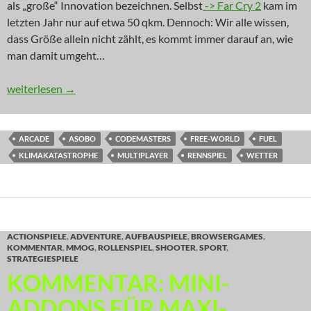
als „große“ Innovation bezeichnen. Selbst
-> Far Cry 2
kam im
letzten Jahr nur auf etwa 50 qkm. Dennoch: Wir alle wissen,
dass Größe allein nicht zählt, es kommt immer darauf an, wie
man damit umgeht…
INNOVATION: Fuel daneben
weiterlesen
→
ARCADE
ASOBO
CODEMASTERS
FREE-WORLD
FUEL
KLIMAKATASTROPHE
MULTIPLAYER
RENNSPIEL
WETTER
ACTIONSPIELE
,
ADVENTURE
,
AUFBAUSPIELE
,
BROWSERGAMES
,
KOMMENTAR
,
MMOG
,
ROLLENSPIEL
,
SHOOTER
,
SPORT
,
STRATEGIESPIELE
KOMMENTAR: MINI-
ADDONS FÜR MAXI-