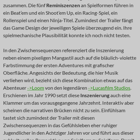
zusammen. Die fünf
Reminiszenzen
an Spielformen führen in
ein Beat’em und ein Shoot’em Up, ein Racing-Spiel, ein
Rollenspiel und einen Ninja-Titel. Zumindest der Trailer fängt
das Game Design der jeweiligen Spiele überzeugend ein. Ihre
spielmechanische Plausibilität konnte ich noch nicht testen.
In den Zwischensequenzen referenziert die Inszenierung
neben einem pixeligen Mangastil auch auf die bläulich-violette
Farbstimmung der ersten Adventures mit grafischer
Oberfläche. Angesichts der Bedeutung, die hier Musik
verliehen wird, bezieht sich diese Kombination etwas auf das
Abenteuer
->Loom
von den legendären
->Lucasfilm Studios
.
Erschienen im Jahr 1990 setzt diese
Inszenierung
auch eine
Klammer um das vorausgegangene Jahrzehnt. Interaktiv aber
scheinen die narrativen Brücken nicht zu sein. Einfühlsam
tastet sich zumindest der Trailer mit diesen
Zwischensequenzen in das Gefühlsleben eher ruhiger
Jugendlicher in den Achtziger Jahren vor und führt aus dieser