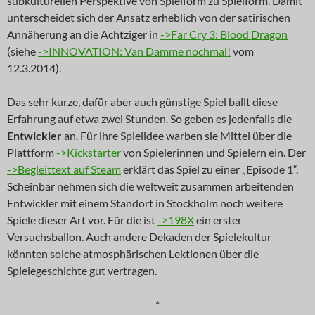
subkulturellen Perspektive von Spielform zu Spielform. Damit
unterscheidet sich der Ansatz erheblich von der satirischen
Annäherung an die Achtziger in
->Far Cry 3: Blood Dragon
(siehe
->INNOVATION: Van Damme nochmal!
vom
12.3.2014).
Das sehr kurze, dafür aber auch günstige Spiel ballt diese
Erfahrung auf etwa zwei Stunden. So geben es jedenfalls die
Entwickler
an. Für ihre Spielidee warben sie Mittel über die
Plattform
->Kickstarter
von Spielerinnen und Spielern ein. Der
->Begleittext auf Steam
erklärt das Spiel zu einer „Episode 1“.
Scheinbar nehmen sich die weltweit zusammen arbeitenden
Entwickler mit einem Standort in Stockholm noch weitere
Spiele dieser Art vor. Für die ist
->198X
ein erster
Versuchsballon. Auch andere Dekaden der Spielekultur
könnten solche atmosphärischen Lektionen über die
Spielegeschichte gut vertragen.
*