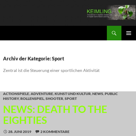
Zum
Inhalt
springen
Suchen
KEIMLING
PRIMÄR
MENÜ
Archiv der Kategorie: Sport
Zentral ist die Steuerung einer sportlichen Aktivität
ACTIONSPIELE
,
ADVENTURE
,
KUNST UND KULTUR
,
NEWS
,
PUBLIC
HISTORY
,
ROLLENSPIEL
,
SHOOTER
,
SPORT
NEWS: DEATH TO THE
EIGHTIES
28. JUNI 2019
2 KOMMENTARE