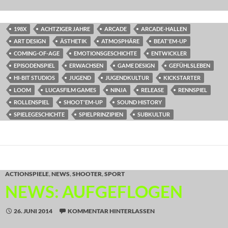
198X
ACHTZIGER JAHRE
ARCADE
ARCADE-HALLEN
ART DESIGN
ÄSTHETIK
ATMOSPHÄRE
BEAT'EM-UP
COMING-OF-AGE
EMOTIONSGESCHICHTE
ENTWICKLER
EPISODENSPIEL
ERWACHSEN
GAME DESIGN
GEFÜHLSLEBEN
HI-BIT STUDIOS
JUGEND
JUGENDKULTUR
KICKSTARTER
LOOM
LUCASFILM GAMES
NINJA
RELEASE
RENNSPIEL
ROLLENSPIEL
SHOOT'EM-UP
SOUND HISTORY
SPIELEGESCHICHTE
SPIELPRINZIPIEN
SUBKULTUR
ACTIONSPIELE
,
NEWS
,
SHOOTER
,
SPORT
NEWS: AUFGEFLOGEN
26. JUNI 2014
KOMMENTAR HINTERLASSEN