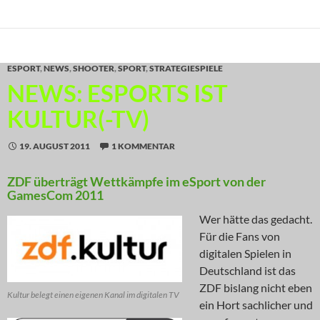
ESPORT
,
NEWS
,
SHOOTER
,
SPORT
,
STRATEGIESPIELE
NEWS: ESPORTS IST
KULTUR(-TV)
19. AUGUST 2011
1 KOMMENTAR
ZDF überträgt Wettkämpfe im eSport von der
GamesCom 2011
Wer hätte das gedacht.
Für die Fans von
digitalen Spielen in
Deutschland ist das
ZDF bislang nicht eben
Kultur belegt einen eigenen Kanal im digitalen TV
ein Hort sachlicher und