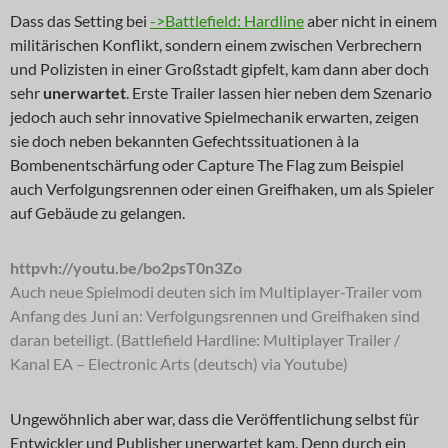
Dass das Setting bei
->Battlefield: Hardline
aber nicht in einem
militärischen Konflikt, sondern einem zwischen Verbrechern
und Polizisten in einer Großstadt gipfelt, kam dann aber doch
sehr
unerwartet
. Erste Trailer lassen hier neben dem Szenario
jedoch auch sehr innovative Spielmechanik erwarten, zeigen
sie doch neben bekannten Gefechtssituationen à la
Bombenentschärfung oder Capture The Flag zum Beispiel
auch Verfolgungsrennen oder einen Greifhaken, um als Spieler
auf Gebäude zu gelangen.
httpvh://youtu.be/bo2psT0n3Zo
Auch neue Spielmodi deuten sich im Multiplayer-Trailer vom
Anfang des Juni an: Verfolgungsrennen und Greifhaken sind
daran beteiligt. (Battlefield Hardline: Multiplayer Trailer /
Kanal EA – Electronic Arts (deutsch) via Youtube)
Ungewöhnlich aber war, dass die Veröffentlichung selbst für
Entwickler und Publisher unerwartet kam. Denn durch ein