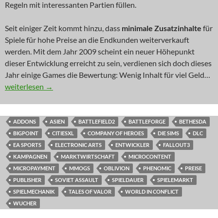
Regeln mit interessanten Partien füllen.
Seit einiger Zeit kommt hinzu, dass
minimale Zusatzinhalte
für
Spiele für hohe Preise an die Endkunden weiterverkauft
werden. Mit dem Jahr 2009 scheint ein neuer Höhepunkt
dieser Entwicklung erreicht zu sein, verdienen sich doch dieses
Jahr einige Games die Bewertung: Wenig Inhalt für viel Geld…
KOMMENTAR: Mini-Addons für Maxi-Money?
weiterlesen
→
ADDONS
ASIEN
BATTLEFIELD2
BATTLEFORGE
BETHESDA
BIGPOINT
CITIESXL
COMPANY OF HEROES
DIE SIMS
DLC
EA SPORTS
ELECTRONIC ARTS
ENTWICKLER
FALLOUT3
KAMPAGNEN
MARKTWIRTSCHAFT
MICROCONTENT
MICROPAYMENT
MMOGS
OBLIVION
PHENOMIC
PREISE
PUBLISHER
SOVIET ASSAULT
SPIELDAUER
SPIELEMARKT
SPIELMECHANIK
TALES OF VALOR
WORLD IN CONFLICT
WUCHER