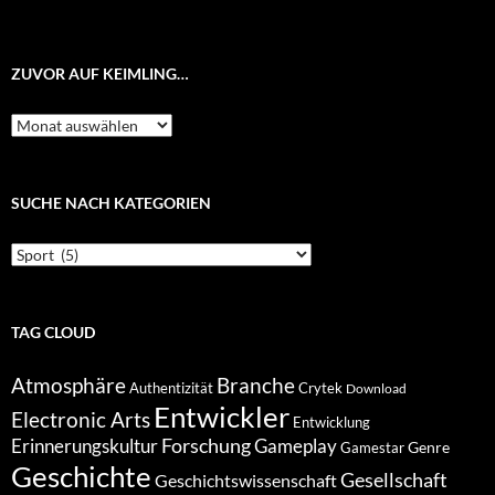
ZUVOR AUF KEIMLING…
Zuvor
auf
Keimling…
SUCHE NACH KATEGORIEN
Suche
nach
Kategorien
TAG CLOUD
Atmosphäre
Branche
Authentizität
Crytek
Download
Entwickler
Electronic Arts
Entwicklung
Forschung
Gameplay
Erinnerungskultur
Genre
Gamestar
Geschichte
Gesellschaft
Geschichtswissenschaft