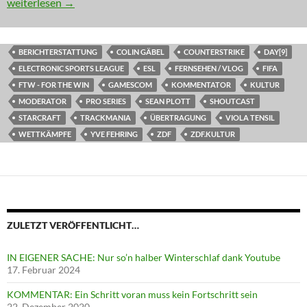
NEWS: eSports ist Kultur(-TV)
weiterlesen
→
BERICHTERSTATTUNG
COLIN GÄBEL
COUNTERSTRIKE
DAY[9]
ELECTRONIC SPORTS LEAGUE
ESL
FERNSEHEN / VLOG
FIFA
FTW - FOR THE WIN
GAMESCOM
KOMMENTATOR
KULTUR
MODERATOR
PRO SERIES
SEAN PLOTT
SHOUTCAST
STARCRAFT
TRACKMANIA
ÜBERTRAGUNG
VIOLA TENSIL
WETTKÄMPFE
YVE FEHRING
ZDF
ZDF.KULTUR
ZULETZT VERÖFFENTLICHT…
IN EIGENER SACHE: Nur so’n halber Winterschlaf dank Youtube
17. Februar 2024
KOMMENTAR: Ein Schritt voran muss kein Fortschritt sein
22. Dezember 2020