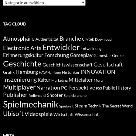
Suche
nach
Kategorien
TAG CLOUD
Atmosphäre
Branche
Authentizität
Crytek
Download
Entwickler
Electronic Arts
Entwicklung
Forschung
Gameplay
Erinnerungskultur
Genre
Gamestar
Geschichte
Gesellschaft
Geschichtswissenschaft
Hamburg
INNOVATION
Grafik
Historiker
HAW Hamburg
Inszenierung
Mittelalter
Kultur
Marketing
Moral
Multiplayer
Narration
PC
Perspektive
Public History
PS3
Publisher
Shooter
Rollenspiel
Spielebranche
Spielmechanik
Steam
Spielwelt
Technik
The Secret World
Ubisoft
Videospiele
Wissenschaft
Wirtschaft
META