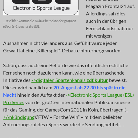
Magazin Frontal21 auf.
Allerdings sah dies
auch in der übrigen
...und hier kommt die Kultur her: eine der größten
eSports-Ligen ist die ESL
Fernsehlandschaft nur
mit wenigen
Ausnahmen nicht viel anders aus. Gefühlt wurde jeder
Gewalttat eine „Killerspiel“-Debatte hinterhergeworfen.
Schön, dass auch eine Behörde wie das öffentlich-rechtliche
Fernsehen noch dazulernen kann, wie eine überraschende
Initiative des
->digitalen Spartenkanals
zdf.kultur
beweist.
Dieser wird nämlich am
20. August ab 22.30 bis spät in die
Nacht
hinein den Auftakt der
->Electronic Sports League (ESL)
Pro Series
von der größten internationalen Publikumsmesse
für das Gaming, der GamesCom 2011 in Köln, übertragen (
-
>Ankündigung
).“FTW – For the Win“ – mit dem beliebten
Anfeuerungsruf des eSports wurde die Sendung betitelt…