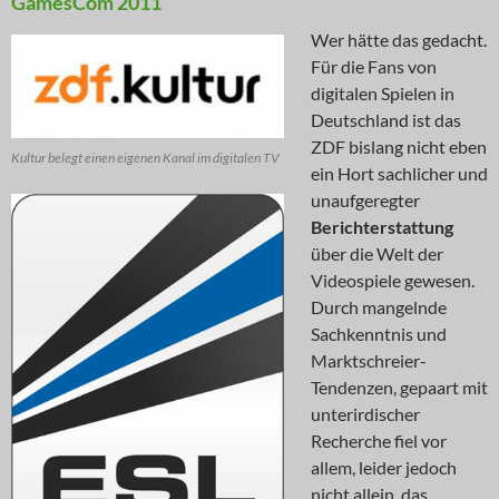
GamesCom 2011
Wer hätte das gedacht.
Für die Fans von
digitalen Spielen in
Deutschland ist das
ZDF bislang nicht eben
Kultur belegt einen eigenen Kanal im digitalen TV
ein Hort sachlicher und
unaufgeregter
Berichterstattung
über die Welt der
Videospiele gewesen.
Durch mangelnde
Sachkenntnis und
Marktschreier-
Tendenzen, gepaart mit
unterirdischer
Recherche fiel vor
allem, leider jedoch
nicht allein, das