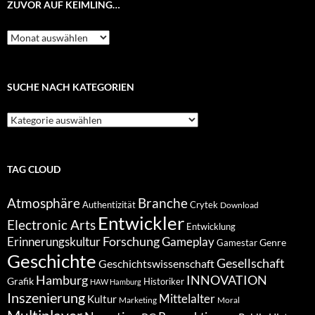
ZUVOR AUF KEIMLING…
Zuvor
auf
Keimling…
SUCHE NACH KATEGORIEN
Suche
nach
Kategorien
TAG CLOUD
Atmosphäre
Branche
Authentizität
Crytek
Download
Entwickler
Electronic Arts
Entwicklung
Forschung
Gameplay
Erinnerungskultur
Genre
Gamestar
Geschichte
Gesellschaft
Geschichtswissenschaft
Hamburg
INNOVATION
Grafik
Historiker
HAW Hamburg
Inszenierung
Mittelalter
Kultur
Marketing
Moral