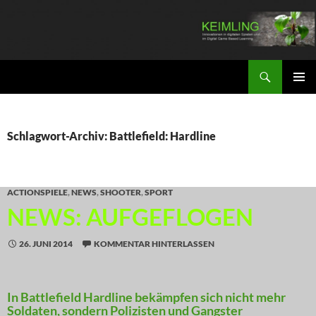
Zum
Inhalt
springen
Suchen
KEIMLING
PRIMÄR
MENÜ
Schlagwort-Archiv: Battlefield: Hardline
ACTIONSPIELE
,
NEWS
,
SHOOTER
,
SPORT
NEWS: AUFGEFLOGEN
26. JUNI 2014
KOMMENTAR HINTERLASSEN
In Battlefield Hardline bekämpfen sich nicht mehr
Soldaten, sondern Polizisten und Gangster