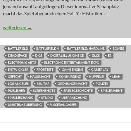
jemand unsanft aufgeflogen. Dieser innovative Schauplatz
macht das Spiel aber auch einen Fall für Historiker…
NEWS: Aufgeflogen
weiterlesen
→
BATTLEFIELD
BATTLEFIELD 4
BATTLEFIELD: HARDLINE
BOMBE
DEAD SPACE
DICE
DIGITAL ILLUSIONS CE
DLCS
E3
ELECTRONIC ARTS
ELECTRONIC ENTERTAINMENT EXPO
ENTWICKLER
FROSTBITE
GAME ENGINE
GAMEPLAY
GEFECHT
HAUSMACHT
KONKURRENZ
KUPPELEI
LEAK
LOS ANGELES
MILITÄR
ORDNUNGSMACHT
POLIZEI
PUBLISHER
SCREENSHOTS
SPIELEGESCHICHTE
SPIELEMARKT
SPIELMECHANIK
STUDIO
ÜBERRASCHUNG
UMSTRUKTURIERUNG
VISCERAL GAMES