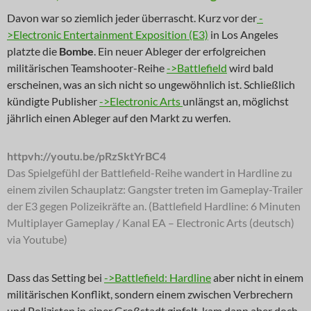
Davon war so ziemlich jeder überrascht. Kurz vor der
-
>Electronic Entertainment Exposition (E3)
in Los Angeles
platzte die
Bombe
. Ein neuer Ableger der erfolgreichen
militärischen Teamshooter-Reihe
->Battlefield
wird bald
erscheinen, was an sich nicht so ungewöhnlich ist. Schließlich
kündigte Publisher
->Electronic Arts
unlängst an, möglichst
jährlich einen Ableger auf den Markt zu werfen.
httpvh://youtu.be/pRzSktYrBC4
Das Spielgefühl der Battlefield-Reihe wandert in Hardline zu
einem zivilen Schauplatz: Gangster treten im Gameplay-Trailer
der E3 gegen Polizeikräfte an. (Battlefield Hardline: 6 Minuten
Multiplayer Gameplay / Kanal EA – Electronic Arts (deutsch)
via Youtube)
Dass das Setting bei
->Battlefield: Hardline
aber nicht in einem
militärischen Konflikt, sondern einem zwischen Verbrechern
und Polizisten in einer Großstadt gipfelt, kam dann aber doch