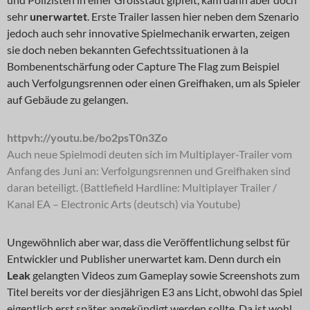
sehr
unerwartet
. Erste Trailer lassen hier neben dem Szenario
jedoch auch sehr innovative Spielmechanik erwarten, zeigen
sie doch neben bekannten Gefechtssituationen à la
Bombenentschärfung oder Capture The Flag zum Beispiel
auch Verfolgungsrennen oder einen Greifhaken, um als Spieler
auf Gebäude zu gelangen.
httpvh://youtu.be/bo2psT0n3Zo
Auch neue Spielmodi deuten sich im Multiplayer-Trailer vom
Anfang des Juni an: Verfolgungsrennen und Greifhaken sind
daran beteiligt. (Battlefield Hardline: Multiplayer Trailer /
Kanal EA – Electronic Arts (deutsch) via Youtube)
Ungewöhnlich aber war, dass die Veröffentlichung selbst für
Entwickler und Publisher unerwartet kam. Denn durch ein
Leak
gelangten Videos zum Gameplay sowie Screenshots zum
Titel bereits vor der diesjährigen E3 ans Licht, obwohl das Spiel
eigentlich erst später angekündigt werden sollte. Da ist wohl