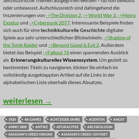
zeithistorische Themen aufgegriffen werden – ob nun bewusst
oder unbewusst. Aufschlussreich sind dahingehend die
Inszenierungen von
->The Division 2
,
-> World War 3
,
->Metro
Exodus
und
->Cyberpunk 2077
. Interessante Beispiele finden
sich auch für eine
technikkulturelle Geschichte
digitaler
Spiele aus sehr unterschiedlichen Blickwinkeln:
->Shadow of
the Tomb Raider
und
->Beyond Good & Evil 2
. Außerdem
bietet das Beispiel
->Fallout 76
einen spannenden Ausblick
als
Erinnerungskulturelles Wissenssystem
.
Um gezielt zu
bestimmten Titeln zu navigieren, klicken Sie einfach im
vollständig ausgeklappten Artikel auf die Links in der
alphabetischen Liste oberhalb dieses Absatzes.
NEWS: Himmelreiche aus der Stadt der 
weiterlesen
→
1920
4A GAMES
ACHTZIGER JAHRE
AGENTEN
ANGST
ANNO 1800
ANTIKE
APOKALYPSE
ARCHÄOLOGIN
ASSASSIN'S CREED ORIGINS
ASSASSIN'S CREED: ODYSSEY