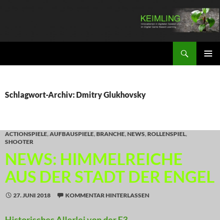
Zum
Inhalt
springen
Suchen
KEIMLING
PRIMÄR
MENÜ
Schlagwort-Archiv: Dmitry Glukhovsky
ACTIONSPIELE
,
AUFBAUSPIELE
,
BRANCHE
,
NEWS
,
ROLLENSPIEL
,
SHOOTER
NEWS: HIMMELREICHE
AUS DER STADT DER ENGEL
27. JUNI 2018
KOMMENTAR HINTERLASSEN
Historisches Allerlei von der E3