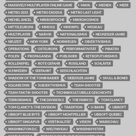
MASSIVELY-MULTIPLAYER ONLINE GAME
MAYA
MEDIEN
MEER
METRO 2033
METRO EXODUS
METRO LAST LIGHT
MICHEL ANCEL
MIKROEPOCHE
MIKROKOSMOS
MITTELEUROPA
MMOGS
MMORPG
MOSKAU
MULTIPLAYER
NARVIK
NATIONALISMUS
NEUNZIGER JAHRE
NEUZEIT
NEW YORK
NORWEGEN
OBJEKTIVISMUS
OPERATIONS
OSTEUROPA
PERFORMATIVITÄT
PIRATEN
POLEN
PROPAGANDA
PUBLISHER
RETROFUTURISMUS
ROLLENSPIEL
ROTE GEFAHR
RUSSLAND
SCHLÄFER
SCHWEDEN
SEEFAHRT
SEESCHLACHTEN
SHADOW OF THE TOMB RAIDER
SIEBZIGER JAHRE
SKULL & BONES
SQUARE ENIX
SUBJEKTIVISMUS
TEAM-SHOOTER
TEAM-TAKTIK-SHOOTER
TECHNIKKULTURELLE GESCHICHTE
TERRORISMUS
THE DIVISION 2
THE FARM 51
TOM CLANCY
TOM CLANCY'S: THE DIVISION
TRADITION
U-BAHN
UBISOFT
UBISOFT BLUE BYTE
UBISOFT MONTPELLIER
UBISOFT QUEBEC
UBISOFT SINGAPUR
VERTIKALITÄT
VISION
WARSCHAU
WASHINGTON D.C.
WELTNIVEAU
WISSENSSYSTEM