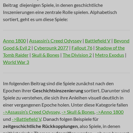
Beitrag diejenigen Spiele, in denen geschichtliche
Inszenierungen eine zentrale Rolle spielen. Alphabetisch
sortiert, geht es um diese Spiele:
Anno 1800
|
Assassin’s Creed Odyssey
|
Battlefield V
|
Beyond
Good & Evil 2
|
Cyberpunk 2077
|
Fallout 76
|
Shadow of the
Tomb Raider
|
Skull & Bones
|
The Division 2
|
Metro Exodus
|
World War 3
Im folgenden Beitrag sind die Spiele zunächst nach den
Epochen ihrer
Geschichtsinszenierung
sortiert. Darunter sind
Spiele zu verstehen, die sich ihre Anleihen visuell deutlich in
einer vergangenen Epoche holen. Unter diese Kategorie fallen
->Assassin’s Creed Odyssey
,
-> Skull & Bones
,
->Anno 1800
und
->Battlefield V
. Danach folgen Beispiele für
zeitgeschichtliche Rückkopplungen
, also Spiele, in denen