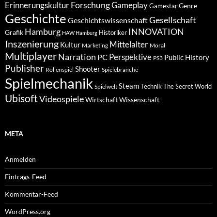
Forschung
Gameplay
Erinnerungskultur
Genre
Gamestar
Geschichte
Gesellschaft
Geschichtswissenschaft
Hamburg
INNOVATION
Grafik
Historiker
HAW Hamburg
Inszenierung
Mittelalter
Kultur
Marketing
Moral
Multiplayer
Narration
PC
Perspektive
Public History
PS3
Publisher
Shooter
Rollenspiel
Spielebranche
Spielmechanik
Steam
Spielwelt
Technik
The Secret World
Ubisoft
Videospiele
Wissenschaft
Wirtschaft
META
Anmelden
Eintrags-Feed
Kommentar-Feed
WordPress.org