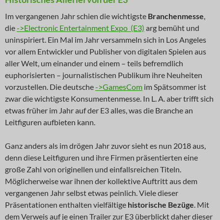
Im vergangenen Jahr schien die wichtigste
Branchenmesse
,
die
->Electronic Entertainment Expo (E3)
arg bemüht und
uninspiriert. Ein Mal im Jahr versammeln sich in Los Angeles
vor allem Entwickler und Publisher von digitalen Spielen aus
aller Welt, um einander und einem – teils befremdlich
euphorisierten – journalistischen Publikum ihre Neuheiten
vorzustellen. Die deutsche
->GamesCom
im Spätsommer ist
zwar die wichtigste Konsumentenmesse. In L. A. aber trifft sich
etwas früher im Jahr auf der E3 alles, was die Branche an
Leitfiguren aufbieten kann.
Ganz anders als im drögen Jahr zuvor sieht es nun 2018 aus,
denn diese Leitfiguren und ihre Firmen präsentierten eine
große Zahl von originellen und einfallsreichen Titeln.
Möglicherweise war ihnen der kollektive Auftritt aus dem
vergangenen Jahr selbst etwas peinlich. Viele dieser
Präsentationen enthalten vielfältige
historische Bezüge
. Mit
dem Verweis auf je einen Trailer zur E3 überblickt daher dieser