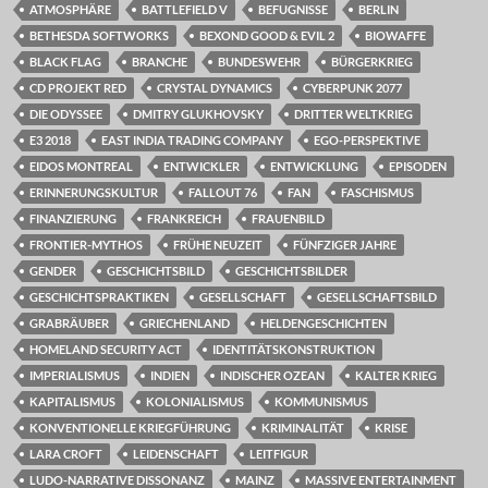
ATMOSPHÄRE
BATTLEFIELD V
BEFUGNISSE
BERLIN
BETHESDA SOFTWORKS
BEXOND GOOD & EVIL 2
BIOWAFFE
BLACK FLAG
BRANCHE
BUNDESWEHR
BÜRGERKRIEG
CD PROJEKT RED
CRYSTAL DYNAMICS
CYBERPUNK 2077
DIE ODYSSEE
DMITRY GLUKHOVSKY
DRITTER WELTKRIEG
E3 2018
EAST INDIA TRADING COMPANY
EGO-PERSPEKTIVE
EIDOS MONTREAL
ENTWICKLER
ENTWICKLUNG
EPISODEN
ERINNERUNGSKULTUR
FALLOUT 76
FAN
FASCHISMUS
FINANZIERUNG
FRANKREICH
FRAUENBILD
FRONTIER-MYTHOS
FRÜHE NEUZEIT
FÜNFZIGER JAHRE
GENDER
GESCHICHTSBILD
GESCHICHTSBILDER
GESCHICHTSPRAKTIKEN
GESELLSCHAFT
GESELLSCHAFTSBILD
GRABRÄUBER
GRIECHENLAND
HELDENGESCHICHTEN
HOMELAND SECURITY ACT
IDENTITÄTSKONSTRUKTION
IMPERIALISMUS
INDIEN
INDISCHER OZEAN
KALTER KRIEG
KAPITALISMUS
KOLONIALISMUS
KOMMUNISMUS
KONVENTIONELLE KRIEGFÜHRUNG
KRIMINALITÄT
KRISE
LARA CROFT
LEIDENSCHAFT
LEITFIGUR
LUDO-NARRATIVE DISSONANZ
MAINZ
MASSIVE ENTERTAINMENT