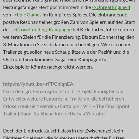
leistungsfähiges Herz pocht immerhin die
->Unreal Engine 4
von
->Epic Games
im Rumpf des Spieles. Die einbrandende
postive Resonanz einer großen Zahl von Spielern auf den Start
der
->Crowdfunding-Kampagne
bei Kickstarter, führte nun zu
weiteren Zielen für die Finanzierung. Bis zum Donnerstag, den
3. März können Sie sich daran noch beteiligen. Wie ein neuer
Trailer zeigt, sollen neue Schauplätze wie der Pazifik und die
Ostfront hinzukommen. Sogar eine Kampagne für
Einzelspieler könnte nachgereicht werden.
httpvh://youtu.be/-rFPCblqnEA
Nach dem großen Zuspruch für ihr Projekt kündigten die
Entwickler weitere Features im Trailer an, die bei höheren
Erlösen realisiert werden. (Battalion 1944 – The Final Sprint
Trailer | Kanal Bulkhead Interactive via Youtube)
Doch der Eindruck täuscht, dass in der Zwischenzeit kein
Digitales Spiel mehr die Schreckensherrschaft des Dritten