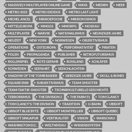
MASSIVELY-MULTIPLAYER ONLINE GAME
MAYA
MEDIEN
MEER
METRO 2033
METRO EXODUS
METRO LAST LIGHT
MICHEL ANCEL
MIKROEPOCHE
MIKROKOSMOS
MITTELEUROPA
MMOGS
MMORPG
MOSKAU
MULTIPLAYER
NARVIK
NATIONALISMUS
NEUNZIGER JAHRE
NEUZEIT
NEW YORK
NORWEGEN
OBJEKTIVISMUS
OPERATIONS
OSTEUROPA
PERFORMATIVITÄT
PIRATEN
POLEN
PROPAGANDA
PUBLISHER
RETROFUTURISMUS
ROLLENSPIEL
ROTE GEFAHR
RUSSLAND
SCHLÄFER
SCHWEDEN
SEEFAHRT
SEESCHLACHTEN
SHADOW OF THE TOMB RAIDER
SIEBZIGER JAHRE
SKULL & BONES
SQUARE ENIX
SUBJEKTIVISMUS
TEAM-SHOOTER
TEAM-TAKTIK-SHOOTER
TECHNIKKULTURELLE GESCHICHTE
TERRORISMUS
THE DIVISION 2
THE FARM 51
TOM CLANCY
TOM CLANCY'S: THE DIVISION
TRADITION
U-BAHN
UBISOFT
UBISOFT BLUE BYTE
UBISOFT MONTPELLIER
UBISOFT QUEBEC
UBISOFT SINGAPUR
VERTIKALITÄT
VISION
WARSCHAU
WASHINGTON D.C.
WELTNIVEAU
WISSENSSYSTEM