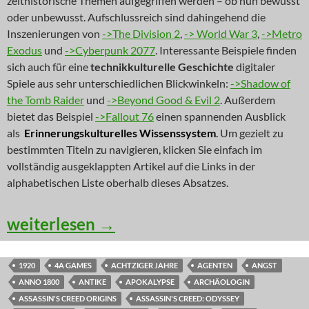
zeithistorische Themen aufgegriffen werden – ob nun bewusst
oder unbewusst. Aufschlussreich sind dahingehend die
Inszenierungen von
->The Division 2
,
-> World War 3
,
->Metro
Exodus
und
->Cyberpunk 2077
. Interessante Beispiele finden
sich auch für eine
technikkulturelle Geschichte
digitaler
Spiele aus sehr unterschiedlichen Blickwinkeln:
->Shadow of
the Tomb Raider
und
->Beyond Good & Evil 2
. Außerdem
bietet das Beispiel
->Fallout 76
einen spannenden Ausblick
als
Erinnerungskulturelles Wissenssystem
.
Um gezielt zu
bestimmten Titeln zu navigieren, klicken Sie einfach im
vollständig ausgeklappten Artikel auf die Links in der
alphabetischen Liste oberhalb dieses Absatzes.
NEWS: Himmelreiche aus der Stadt der 
weiterlesen
→
1920
4A GAMES
ACHTZIGER JAHRE
AGENTEN
ANGST
ANNO 1800
ANTIKE
APOKALYPSE
ARCHÄOLOGIN
ASSASSIN'S CREED ORIGINS
ASSASSIN'S CREED: ODYSSEY