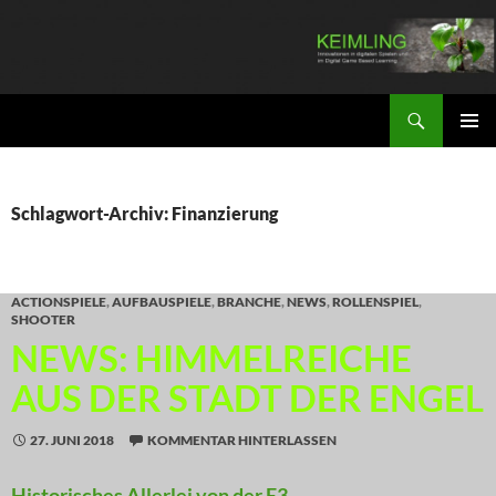
Zum
Inhalt
springen
Suchen
KEIMLING
PRIMÄR
MENÜ
Schlagwort-Archiv: Finanzierung
ACTIONSPIELE
,
AUFBAUSPIELE
,
BRANCHE
,
NEWS
,
ROLLENSPIEL
,
SHOOTER
NEWS: HIMMELREICHE
AUS DER STADT DER ENGEL
27. JUNI 2018
KOMMENTAR HINTERLASSEN
Historisches Allerlei von der E3