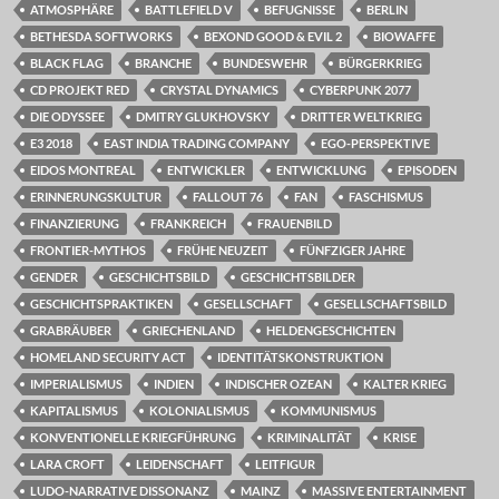
ATMOSPHÄRE
BATTLEFIELD V
BEFUGNISSE
BERLIN
BETHESDA SOFTWORKS
BEXOND GOOD & EVIL 2
BIOWAFFE
BLACK FLAG
BRANCHE
BUNDESWEHR
BÜRGERKRIEG
CD PROJEKT RED
CRYSTAL DYNAMICS
CYBERPUNK 2077
DIE ODYSSEE
DMITRY GLUKHOVSKY
DRITTER WELTKRIEG
E3 2018
EAST INDIA TRADING COMPANY
EGO-PERSPEKTIVE
EIDOS MONTREAL
ENTWICKLER
ENTWICKLUNG
EPISODEN
ERINNERUNGSKULTUR
FALLOUT 76
FAN
FASCHISMUS
FINANZIERUNG
FRANKREICH
FRAUENBILD
FRONTIER-MYTHOS
FRÜHE NEUZEIT
FÜNFZIGER JAHRE
GENDER
GESCHICHTSBILD
GESCHICHTSBILDER
GESCHICHTSPRAKTIKEN
GESELLSCHAFT
GESELLSCHAFTSBILD
GRABRÄUBER
GRIECHENLAND
HELDENGESCHICHTEN
HOMELAND SECURITY ACT
IDENTITÄTSKONSTRUKTION
IMPERIALISMUS
INDIEN
INDISCHER OZEAN
KALTER KRIEG
KAPITALISMUS
KOLONIALISMUS
KOMMUNISMUS
KONVENTIONELLE KRIEGFÜHRUNG
KRIMINALITÄT
KRISE
LARA CROFT
LEIDENSCHAFT
LEITFIGUR
LUDO-NARRATIVE DISSONANZ
MAINZ
MASSIVE ENTERTAINMENT