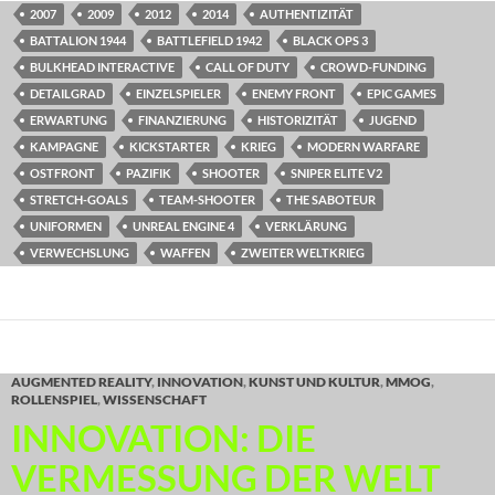
2007
2009
2012
2014
AUTHENTIZITÄT
BATTALION 1944
BATTLEFIELD 1942
BLACK OPS 3
BULKHEAD INTERACTIVE
CALL OF DUTY
CROWD-FUNDING
DETAILGRAD
EINZELSPIELER
ENEMY FRONT
EPIC GAMES
ERWARTUNG
FINANZIERUNG
HISTORIZITÄT
JUGEND
KAMPAGNE
KICKSTARTER
KRIEG
MODERN WARFARE
OSTFRONT
PAZIFIK
SHOOTER
SNIPER ELITE V2
STRETCH-GOALS
TEAM-SHOOTER
THE SABOTEUR
UNIFORMEN
UNREAL ENGINE 4
VERKLÄRUNG
VERWECHSLUNG
WAFFEN
ZWEITER WELTKRIEG
AUGMENTED REALITY
,
INNOVATION
,
KUNST UND KULTUR
,
MMOG
,
ROLLENSPIEL
,
WISSENSCHAFT
INNOVATION: DIE
VERMESSUNG DER WELT