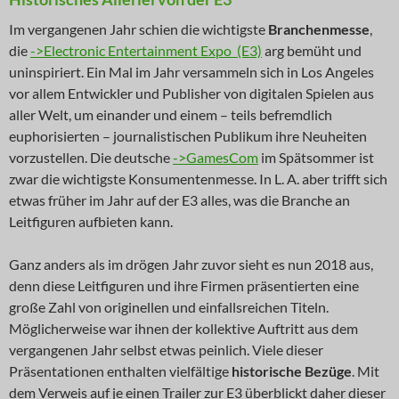
Im vergangenen Jahr schien die wichtigste
Branchenmesse
,
die
->Electronic Entertainment Expo (E3)
arg bemüht und
uninspiriert. Ein Mal im Jahr versammeln sich in Los Angeles
vor allem Entwickler und Publisher von digitalen Spielen aus
aller Welt, um einander und einem – teils befremdlich
euphorisierten – journalistischen Publikum ihre Neuheiten
vorzustellen. Die deutsche
->GamesCom
im Spätsommer ist
zwar die wichtigste Konsumentenmesse. In L. A. aber trifft sich
etwas früher im Jahr auf der E3 alles, was die Branche an
Leitfiguren aufbieten kann.
Ganz anders als im drögen Jahr zuvor sieht es nun 2018 aus,
denn diese Leitfiguren und ihre Firmen präsentierten eine
große Zahl von originellen und einfallsreichen Titeln.
Möglicherweise war ihnen der kollektive Auftritt aus dem
vergangenen Jahr selbst etwas peinlich. Viele dieser
Präsentationen enthalten vielfältige
historische Bezüge
. Mit
dem Verweis auf je einen Trailer zur E3 überblickt daher dieser