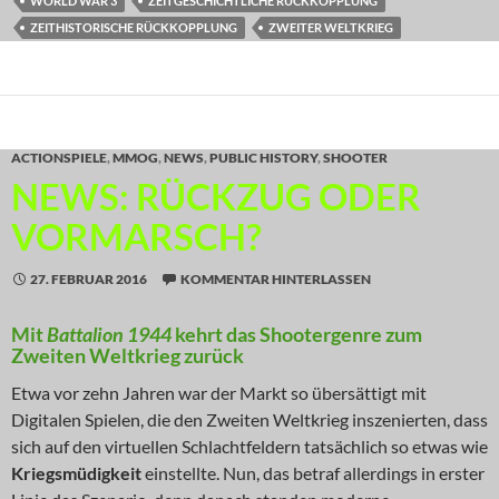
WORLD WAR 3
ZEITGESCHICHTLICHE RÜCKKOPPLUNG
ZEITHISTORISCHE RÜCKKOPPLUNG
ZWEITER WELTKRIEG
ACTIONSPIELE
,
MMOG
,
NEWS
,
PUBLIC HISTORY
,
SHOOTER
NEWS: RÜCKZUG ODER
VORMARSCH?
27. FEBRUAR 2016
KOMMENTAR HINTERLASSEN
Mit
Battalion 1944
kehrt das Shootergenre zum
Zweiten Weltkrieg zurück
Etwa vor zehn Jahren war der Markt so übersättigt mit
Digitalen Spielen, die den Zweiten Weltkrieg inszenierten, dass
sich auf den virtuellen Schlachtfeldern tatsächlich so etwas wie
Kriegsmüdigkeit
einstellte. Nun, das betraf allerdings in erster