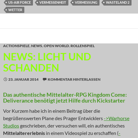
US-AIR FORCE
VERMESSENHEIT
VERMESSUNG
WASTELAND 2
WETTER
ACTIONSPIELE
,
NEWS
,
OPEN WORLD
,
ROLLENSPIEL
NEWS: LICHT UND
SCHANDEN
23. JANUAR 2014
KOMMENTAR HINTERLASSEN
Das authentische Mittelalter-RPG Kingdom Come:
Deliverance benötigt jetzt Hilfe durch Kickstarter
Vor Kurzem habe ich in einem Beitrag über die
begrüßenswerten Plane des Prager Entwicklers
->Warhorse
Studios
geschrieben, der versuchen will, ein authentisches
Mittelaltererlebnis
in einem Videospiel zu erschaffen (
-