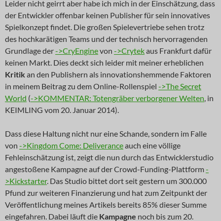
Leider nicht geirrt aber habe ich mich in der Einschätzung, dass
der Entwickler offenbar keinen Publisher für sein innovatives
Spielkonzept findet. Die großen Spielevertriebe sehen trotz
des hochkarätigen Teams und der technisch hervorragenden
Grundlage der
->CryEngine
von
->Crytek
aus Frankfurt dafür
keinen Markt. Dies deckt sich leider mit meiner erheblichen
Kritik
an den Publishern als innovationshemmende Faktoren
in meinem Beitrag zu dem Online-Rollenspiel
->The Secret
World
(
->KOMMENTAR: Totengräber verborgener Welten
, in
KEIMLING vom 20. Januar 2014).
Dass diese Haltung nicht nur eine Schande, sondern im Falle
von
->Kingdom Come: Deliverance
auch eine völlige
Fehleinschätzung ist, zeigt die nun durch das Entwicklerstudio
angestoßene Kampagne auf der Crowd-Funding-Plattform
-
>Kickstarter
. Das Studio bittet dort seit gestern um 300.000
Pfund zur weiteren Finanzierung und hat zum Zeitpunkt der
Veröffentlichung meines Artikels bereits 85% dieser Summe
eingefahren. Dabei läuft die
Kampagne
noch bis zum 20.