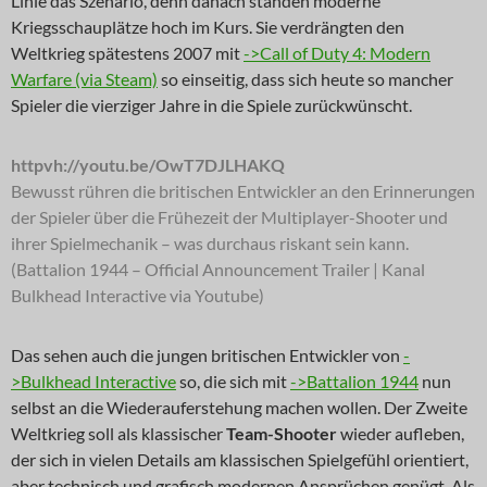
Linie das Szenario, denn danach standen moderne
Kriegsschauplätze hoch im Kurs. Sie verdrängten den
Weltkrieg spätestens 2007 mit
->Call of Duty 4: Modern
Warfare (via Steam)
so einseitig, dass sich heute so mancher
Spieler die vierziger Jahre in die Spiele zurückwünscht.
httpvh://youtu.be/OwT7DJLHAKQ
Bewusst rühren die britischen Entwickler an den Erinnerungen
der Spieler über die Frühezeit der Multiplayer-Shooter und
ihrer Spielmechanik – was durchaus riskant sein kann.
(Battalion 1944 – Official Announcement Trailer | Kanal
Bulkhead Interactive via Youtube)
Das sehen auch die jungen britischen Entwickler von
-
>Bulkhead Interactive
so, die sich mit
->Battalion 1944
nun
selbst an die Wiederauferstehung machen wollen. Der Zweite
Weltkrieg soll als klassischer
Team-Shooter
wieder aufleben,
der sich in vielen Details am klassischen Spielgefühl orientiert,
aber technisch und grafisch modernen Ansprüchen genügt. Als