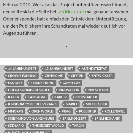
Februar 2014. Wer also das Projekt unterstützenswert findet,
der sollte sich die Seite bei
->Kickstarter
mal genauer ansehen.
Oder er spendet halt einfach den Entwicklern Unterstützung,
um den Publishern ihre Schandtaten mal wieder deutlich vor
Augen zu führen.
*
14. JAHRHUNDERT
15. JAHRHUNDERT
AUTHENTIZITÄT
CROWD-FUNDING
CRYENGINE
CRYTEK
ENTWICKLER
FANTASY
FINANZIERUNG
GAMEPLAY
HEILIGES RÖMISCHES REICH
INNOVATION
INVESTITION
KAISER
KAMPAGNE
KARL IV.
KICKSTARTER
KINGDOM COME: DELIVERANCE
MARKT
MITTELALTER
MMORPG
OPEN WORLD
PRAG
PUBLISHER
ROLLENSPIEL
SIGISMUND VON LUXEMBURG
SPIELKONZEPT
SPIELMECHANIK
SZENARIO
THE SECRET WORLD
THRON
WENZEL VON LUXEMBURG