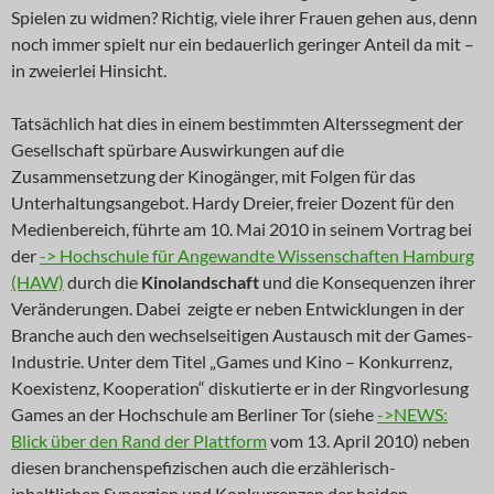
Spielen zu widmen? Richtig, viele ihrer Frauen gehen aus, denn
noch immer spielt nur ein bedauerlich geringer Anteil da mit –
in zweierlei Hinsicht.
Tatsächlich hat dies in einem bestimmten Alterssegment der
Gesellschaft spürbare Auswirkungen auf die
Zusammensetzung der Kinogänger, mit Folgen für das
Unterhaltungsangebot. Hardy Dreier, freier Dozent für den
Medienbereich, führte am 10. Mai 2010 in seinem Vortrag bei
der
-> Hochschule für Angewandte Wissenschaften Hamburg
(HAW)
durch die
Kinolandschaft
und die Konsequenzen ihrer
Veränderungen. Dabei
zeigte er neben Entwicklungen in der
Branche auch den wechselseitigen Austausch mit der Games-
Industrie. Unter dem Titel „Games und Kino – Konkurrenz,
Koexistenz, Kooperation“ diskutierte er in der Ringvorlesung
Games an der Hochschule am Berliner Tor (siehe
->NEWS:
Blick über den Rand der Plattform
vom 13. April 2010) neben
diesen branchenspefizischen auch die erzählerisch-
inhaltlichen Synergien und Konkurrenzen der beiden