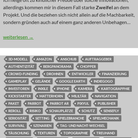
allerdings kommen mir in diesem Fall starke
Zweifel
an dem
Projekt. Und die beziehen sich nicht allein auf die Machbarkeit,
sondern gründen auch auf einem ganz anderen Unbehagen…
INNOVATION: Die Vermessung der Welt
weiterlesen
→
3D-MODELL
AMAZON
ANSCHUB
AUFTRAGGEBER
AUTHENTIZITÄT
BERGPANORAMA
CHOPPER
CROWD-FUNDING
DROHNEN
ENTWICKLER
FINANZIERUNG
GAMEPLAY
GELÄNDE
GOOGLE EARTH
INDIEGOGO
INVESTOREN
INXILE
IPHONE
KAMERA
KARTOGRAPPHIE
KICKSTARTER
MATTERHORN
MILILTÄR
NAVIGATION
PAKET
PARROT
PARROT AR
PIXYUL
PUBLISHER
REROLL
RISIKO
SCHAUPLÄTZE
SCHUTZ
SENSEFLY
SERIOSITÄT
SETTING
SPIELEBRANCHE
SPIELMECHANIK
SURVIVAL
SZENARIEN
TAG- UND NACHT-WECHSEL
TÄUSCHUNG
TEXTUREN
TOPOGRAPHIE
TREUHAND