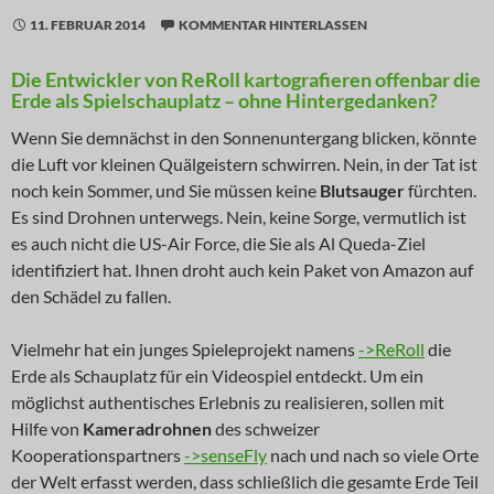
11. FEBRUAR 2014
KOMMENTAR HINTERLASSEN
Die Entwickler von ReRoll kartografieren offenbar die
Erde als Spielschauplatz – ohne Hintergedanken?
Wenn Sie demnächst in den Sonnenuntergang blicken, könnte
die Luft vor kleinen Quälgeistern schwirren. Nein, in der Tat ist
noch kein Sommer, und Sie müssen keine
Blutsauger
fürchten.
Es sind Drohnen unterwegs. Nein, keine Sorge, vermutlich ist
es auch nicht die US-Air Force, die Sie als Al Queda-Ziel
identifiziert hat. Ihnen droht auch kein Paket von Amazon auf
den Schädel zu fallen.
Vielmehr hat ein junges Spieleprojekt namens
->ReRoll
die
Erde als Schauplatz für ein Videospiel entdeckt. Um ein
möglichst authentisches Erlebnis zu realisieren, sollen mit
Hilfe von
Kameradrohnen
des schweizer
Kooperationspartners
->senseFly
nach und nach so viele Orte
der Welt erfasst werden, dass schließlich die gesamte Erde Teil