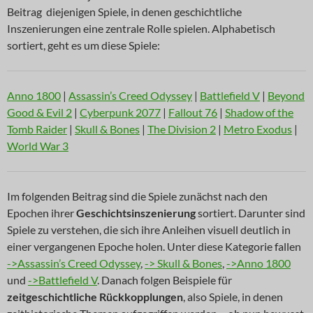
Beitrag diejenigen Spiele, in denen geschichtliche
Inszenierungen eine zentrale Rolle spielen. Alphabetisch
sortiert, geht es um diese Spiele:
Anno 1800
|
Assassin’s Creed Odyssey
|
Battlefield V
|
Beyond
Good & Evil 2
|
Cyberpunk 2077
|
Fallout 76
|
Shadow of the
Tomb Raider
|
Skull & Bones
|
The Division 2
|
Metro Exodus
|
World War 3
Im folgenden Beitrag sind die Spiele zunächst nach den
Epochen ihrer
Geschichtsinszenierung
sortiert. Darunter sind
Spiele zu verstehen, die sich ihre Anleihen visuell deutlich in
einer vergangenen Epoche holen. Unter diese Kategorie fallen
->Assassin’s Creed Odyssey
,
-> Skull & Bones
,
->Anno 1800
und
->Battlefield V
. Danach folgen Beispiele für
zeitgeschichtliche Rückkopplungen
, also Spiele, in denen