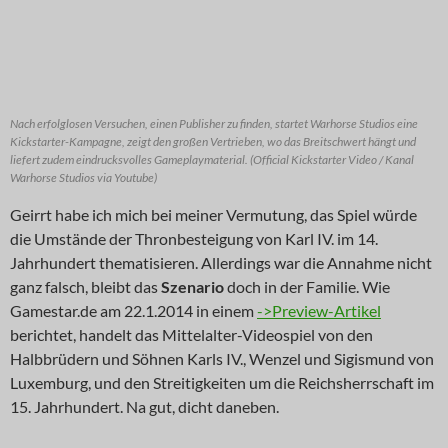
Nach erfolglosen Versuchen, einen Publisher zu finden, startet Warhorse Studios eine
Kickstarter-Kampagne, zeigt den großen Vertrieben, wo das Breitschwert hängt und
liefert zudem eindrucksvolles Gameplaymaterial. (Official Kickstarter Video / Kanal
Warhorse Studios via Youtube)
Geirrt habe ich mich bei meiner Vermutung, das Spiel würde
die Umstände der Thronbesteigung von Karl IV. im 14.
Jahrhundert thematisieren. Allerdings war die Annahme nicht
ganz falsch, bleibt das
Szenario
doch in der Familie. Wie
Gamestar.de am 22.1.2014 in einem
->Preview-Artikel
berichtet, handelt das Mittelalter-Videospiel von den
Halbbrüdern und Söhnen Karls IV., Wenzel und Sigismund von
Luxemburg, und den Streitigkeiten um die Reichsherrschaft im
15. Jahrhundert. Na gut, dicht daneben.