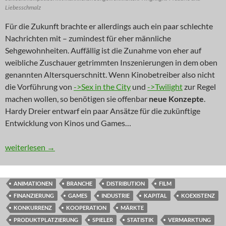
Liebesschmalz
Für die Zukunft brachte er allerdings auch ein paar schlechte
Nachrichten mit – zumindest für eher männliche
Sehgewohnheiten. Auffällig ist die Zunahme von eher auf
weibliche Zuschauer getrimmten Inszenierungen in dem oben
genannten Altersquerschnitt. Wenn Kinobetreiber also nicht
die Vorführung von
->Sex in the City
und
->Twilight
zur Regel
machen wollen, so benötigen sie offenbar
neue Konzepte
.
Hardy Dreier entwarf ein paar Ansätze für die zukünftige
Entwicklung von Kinos und Games…
REPORT VOR ORT: Carrie und Bella erobern das Kino
weiterlesen
→
ANIMATIONEN
BRANCHE
DISTRIBUTION
FILM
FINANZIERUNG
GAMES
INDUSTRIE
KAPITAL
KOEXISTENZ
KONKURRENZ
KOOPERATION
MÄRKTE
PRODUKTPLATZIERUNG
SPIELER
STATISTIK
VERMARKTUNG