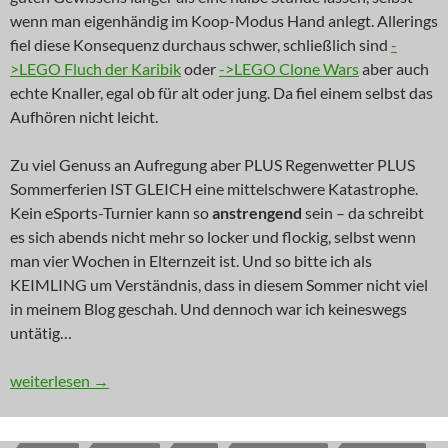
wenn man eigenhändig im Koop-Modus Hand anlegt. Allerings
fiel diese Konsequenz durchaus schwer, schließlich sind
-
>LEGO Fluch der Karibik
oder
->LEGO Clone Wars
aber auch
echte Knaller, egal ob für alt oder jung. Da fiel einem selbst das
Aufhören nicht leicht.
Zu viel Genuss an Aufregung aber PLUS Regenwetter PLUS
Sommerferien IST GLEICH eine mittelschwere Katastrophe.
Kein eSports-Turnier kann so
anstrengend
sein – da schreibt
es sich abends nicht mehr so locker und flockig, selbst wenn
man vier Wochen in Elternzeit ist. Und so bitte ich als
KEIMLING um Verständnis, dass in diesem Sommer nicht viel
in meinem Blog geschah. Und dennoch war ich keineswegs
untätig…
IN EIGENER SACHE: Sommer macht Pause
weiterlesen
→