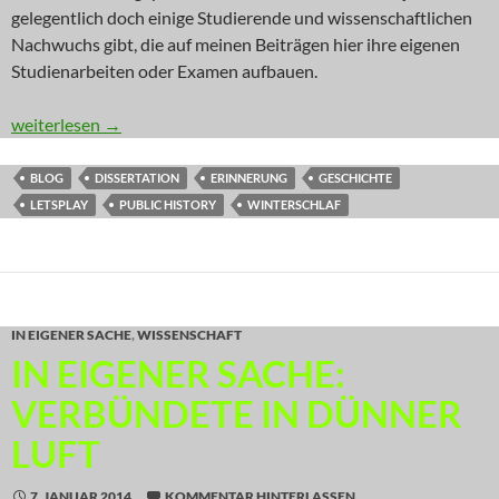
gelegentlich doch einige Studierende und wissenschaftlichen
Nachwuchs gibt, die auf meinen Beiträgen hier ihre eigenen
Studienarbeiten oder Examen aufbauen.
IN EIGENER SACHE: Nur so’n halber Winterschlaf dank Youtub
weiterlesen
→
BLOG
DISSERTATION
ERINNERUNG
GESCHICHTE
LETSPLAY
PUBLIC HISTORY
WINTERSCHLAF
IN EIGENER SACHE
,
WISSENSCHAFT
IN EIGENER SACHE:
VERBÜNDETE IN DÜNNER
LUFT
7. JANUAR 2014
KOMMENTAR HINTERLASSEN