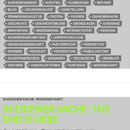
AUFMERKSAMKEIT
AUFSTIEG
AUSBILDUNG
BEFUNDE
BLOG
CROSSMEDIALITÄT
DARSTELLUNG
ERINNERUNGSKULTUR
EXOTEN
FIGUREN
GAMESBRANCHE
GESCHICHTE
GESCHICHTSBILDER
GRUNDLAGEN
IGNORANZ
INNOVATION
INSZENIERUNG
INTERAKTIVITÄT
KEIMLING
KOMMENTARFUNKTION
LERNPSYCHOLOGIE
MEDIENWISSENSCHAFT
PARTIZIPATION
PERSPEKTIVE
PIONIERE
PRODUKT
PRODUKTION
PUBLIC HISTORY
SCHAFFENSPROZESS
SZENARIEN
TEILDISZIPLIN
ÜBERBLICK
VERTRIEB
VIDEOPLATTFORM
VORTRÄGE
WISSENSCHAFT
IN EIGENER SACHE
,
WISSENSCHAFT
IN EIGENER SACHE: THE
END IS HERE