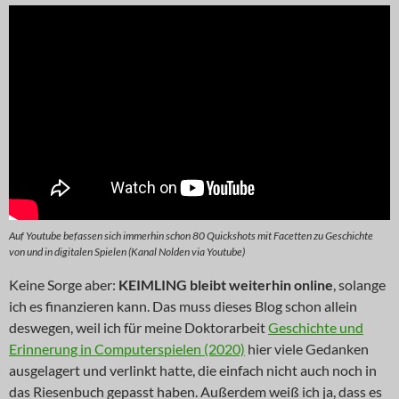
Auf Youtube befassen sich immerhin schon 80 Quickshots mit Facetten zu Geschichte
von und in digitalen Spielen (Kanal Nolden via Youtube)
Keine Sorge aber:
KEIMLING bleibt weiterhin online
, solange
ich es finanzieren kann. Das muss dieses Blog schon allein
deswegen, weil ich für meine Doktorarbeit
Geschichte und
Erinnerung in Computerspielen (2020)
hier viele Gedanken
ausgelagert und verlinkt hatte, die einfach nicht auch noch in
das Riesenbuch gepasst haben. Außerdem weiß ich ja, dass es