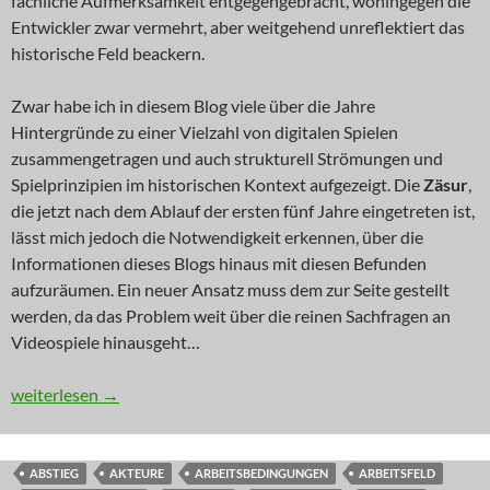
fachliche Aufmerksamkeit entgegengebracht, wohingegen die
Entwickler zwar vermehrt, aber weitgehend unreflektiert das
historische Feld beackern.
Zwar habe ich in diesem Blog viele über die Jahre
Hintergründe zu einer Vielzahl von digitalen Spielen
zusammengetragen und auch strukturell Strömungen und
Spielprinzipien im historischen Kontext aufgezeigt. Die
Zäsur
,
die jetzt nach dem Ablauf der ersten fünf Jahre eingetreten ist,
lässt mich jedoch die Notwendigkeit erkennen, über die
Informationen dieses Blogs hinaus mit diesen Befunden
aufzuräumen. Ein neuer Ansatz muss dem zur Seite gestellt
werden, da das Problem weit über die reinen Sachfragen an
Videospiele hinausgeht…
IN EIGENER SACHE: Verbündete in dünner Luft
weiterlesen
→
ABSTIEG
AKTEURE
ARBEITSBEDINGUNGEN
ARBEITSFELD