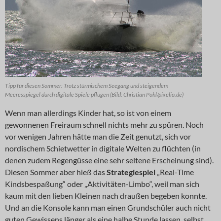
Tipp für diesen Sommer: Trotz stürmischem Seegang und steigendem
Meeresspiegel durch digitale Spiele pflügen (Bild: Christian Pohl/pixelio.de)
Wenn man allerdings Kinder hat, so ist von einem
gewonnenen Freiraum schnell nichts mehr zu spüren. Noch
vor wenigen Jahren hätte man die Zeit genutzt, sich vor
nordischem Schietwetter in digitale Welten zu flüchten (in
denen zudem Regengüsse eine sehr seltene Erscheinung sind).
Diesen Sommer aber hieß das
Strategiespiel
„Real-Time
Kindsbespaßung“ oder „Aktivitäten-Limbo“, weil man sich
kaum mit den lieben Kleinen nach draußen begeben konnte.
Und an die Konsole kann man einen Grundschüler auch nicht
guten Gewissens länger als eine halbe Stunde lassen, selbst