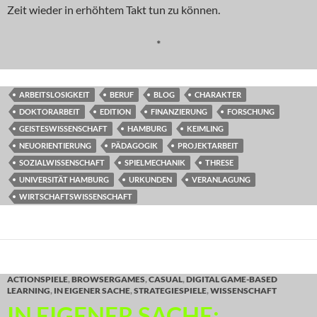
Zeit wieder in erhöhtem Takt tun zu können.
*
ARBEITSLOSIGKEIT
BERUF
BLOG
CHARAKTER
DOKTORARBEIT
EDITION
FINANZIERUNG
FORSCHUNG
GEISTESWISSENSCHAFT
HAMBURG
KEIMLING
NEUORIENTIERUNG
PÄDAGOGIK
PROJEKTARBEIT
SOZIALWISSENSCHAFT
SPIELMECHANIK
THRESE
UNIVERSITÄT HAMBURG
URKUNDEN
VERANLAGUNG
WIRTSCHAFTSWISSENSCHAFT
ACTIONSPIELE
,
BROWSERGAMES
,
CASUAL
,
DIGITAL GAME-BASED
LEARNING
,
IN EIGENER SACHE
,
STRATEGIESPIELE
,
WISSENSCHAFT
IN EIGENER SACHE: