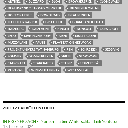
ARTIKEL
BLIZZARD
BLOG
BROWSERSPIEL
CLONE WARS
DEATHSPANK 2: THONGS OF VIRTUE
DIE SIEDLER ONLINE
DOKTORARBEIT
DOWNLOAD
ERFAHRUNGEN
FLUCH DER KARIBIK
GESCHICHTE
GUARDIAN OF LIGHT
HAMBURG
KAMPAGNE
KINDER
KONSOLE
LARA CROFT
LEGO
MAKING HISTORY
MEER
MULTIPLAYER
MUZZY LANE
PAUSE
PLAYSTATION NETWORK
PROJEKT UNIVERSITÄT HAMBURG
PSN
SCHREIBEN
SEEGANG
SOMMER
SOMMERFERIEN
SPIELE
STAR WARS
STARCRAFT
STARCRAFT 2
STURM
UNIVERSITÄT
VORTRAG
WINGS OF LIBERTY
WISSENSCHAFT
ZULETZT VERÖFFENTLICHT…
IN EIGENER SACHE: Nur so’n halber Winterschlaf dank Youtube
17. Februar 2024