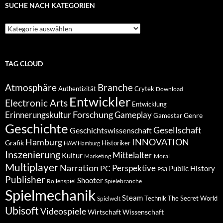
SUCHE NACH KATEGORIEN
Suche
nach
Kategorien
TAG CLOUD
Atmosphäre
Branche
Authentizität
Crytek
Download
Entwickler
Electronic Arts
Entwicklung
Forschung
Gameplay
Erinnerungskultur
Genre
Gamestar
Geschichte
Gesellschaft
Geschichtswissenschaft
Hamburg
INNOVATION
Grafik
Historiker
HAW Hamburg
Inszenierung
Mittelalter
Kultur
Marketing
Moral
Multiplayer
Narration
PC
Perspektive
Public History
PS3
Publisher
Shooter
Rollenspiel
Spielebranche
Spielmechanik
Steam
Spielwelt
Technik
The Secret World
Ubisoft
Videospiele
Wissenschaft
Wirtschaft