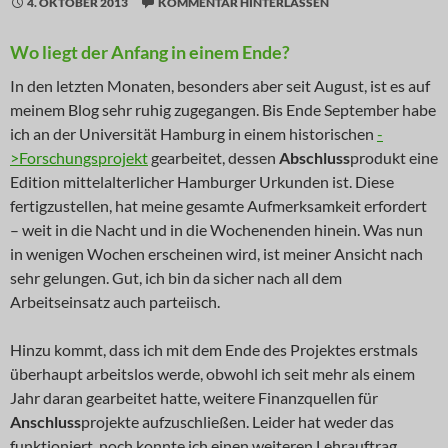
4. OKTOBER 2013
KOMMENTAR HINTERLASSEN
Wo liegt der Anfang in einem Ende?
In den letzten Monaten, besonders aber seit August, ist es auf
meinem Blog sehr ruhig zugegangen. Bis Ende September habe
ich an der Universität Hamburg in einem historischen
-
>Forschungsprojekt
gearbeitet, dessen
Abschluss
produkt eine
Edition mittelalterlicher Hamburger Urkunden ist. Diese
fertigzustellen, hat meine gesamte Aufmerksamkeit erfordert
– weit in die Nacht und in die Wochenenden hinein. Was nun
in wenigen Wochen erscheinen wird, ist meiner Ansicht nach
sehr gelungen. Gut, ich bin da sicher nach all dem
Arbeitseinsatz auch parteiisch.
Hinzu kommt, dass ich mit dem Ende des Projektes erstmals
überhaupt arbeitslos werde, obwohl ich seit mehr als einem
Jahr daran gearbeitet hatte, weitere Finanzquellen für
Anschluss
projekte aufzuschließen. Leider hat weder das
funktioniert, noch konnte ich einen weiteren Lehrauftrag