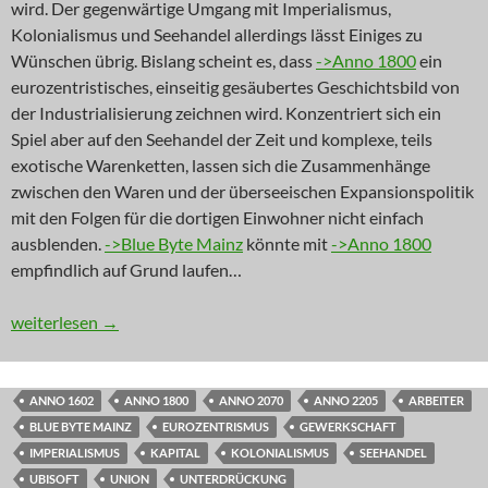
wird. Der gegenwärtige Umgang mit Imperialismus,
Kolonialismus und Seehandel allerdings lässt Einiges zu
Wünschen übrig. Bislang scheint es, dass
->Anno 1800
ein
eurozentristisches, einseitig gesäubertes Geschichtsbild von
der Industrialisierung zeichnen wird. Konzentriert sich ein
Spiel aber auf den Seehandel der Zeit und komplexe, teils
exotische Warenketten, lassen sich die Zusammenhänge
zwischen den Waren und der überseeischen Expansionspolitik
mit den Folgen für die dortigen Einwohner nicht einfach
ausblenden.
->Blue Byte Mainz
könnte mit
->Anno 1800
empfindlich auf Grund laufen…
NEWS: Im saubersten Zoo der Welt
weiterlesen
→
ANNO 1602
ANNO 1800
ANNO 2070
ANNO 2205
ARBEITER
BLUE BYTE MAINZ
EUROZENTRISMUS
GEWERKSCHAFT
IMPERIALISMUS
KAPITAL
KOLONIALISMUS
SEEHANDEL
UBISOFT
UNION
UNTERDRÜCKUNG