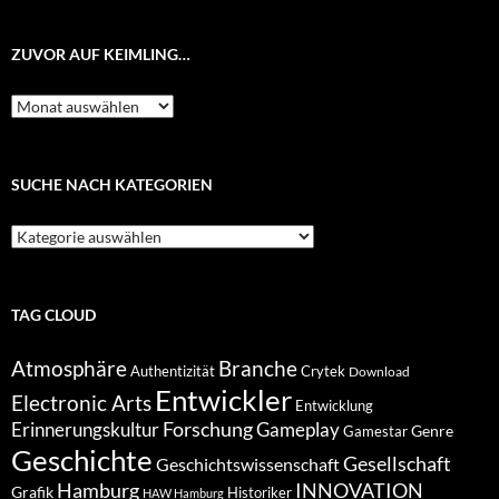
ZUVOR AUF KEIMLING…
Zuvor
auf
Keimling…
SUCHE NACH KATEGORIEN
Suche
nach
Kategorien
TAG CLOUD
Atmosphäre
Branche
Authentizität
Crytek
Download
Entwickler
Electronic Arts
Entwicklung
Forschung
Gameplay
Erinnerungskultur
Genre
Gamestar
Geschichte
Gesellschaft
Geschichtswissenschaft
Hamburg
INNOVATION
Grafik
Historiker
HAW Hamburg