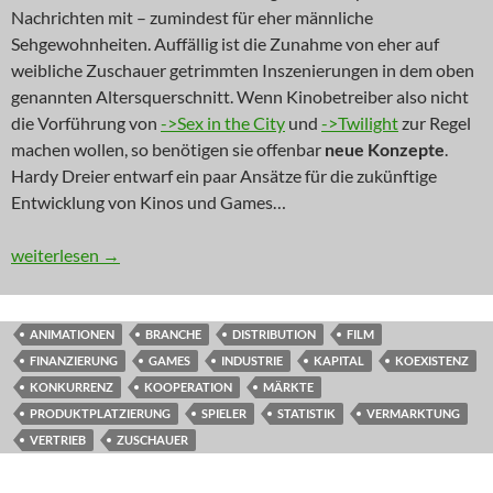
Nachrichten mit – zumindest für eher männliche
Sehgewohnheiten. Auffällig ist die Zunahme von eher auf
weibliche Zuschauer getrimmten Inszenierungen in dem oben
genannten Altersquerschnitt. Wenn Kinobetreiber also nicht
die Vorführung von
->Sex in the City
und
->Twilight
zur Regel
machen wollen, so benötigen sie offenbar
neue Konzepte
.
Hardy Dreier entwarf ein paar Ansätze für die zukünftige
Entwicklung von Kinos und Games…
REPORT VOR ORT: Carrie und Bella erobern das Kino
weiterlesen
→
ANIMATIONEN
BRANCHE
DISTRIBUTION
FILM
FINANZIERUNG
GAMES
INDUSTRIE
KAPITAL
KOEXISTENZ
KONKURRENZ
KOOPERATION
MÄRKTE
PRODUKTPLATZIERUNG
SPIELER
STATISTIK
VERMARKTUNG
VERTRIEB
ZUSCHAUER