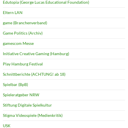
Edutopia (George Lucas Educational Foundation)
Eltern LAN
game (Branchenverband)
Game Politics (Archiv)
gamescom Messe
Initiative Creative Gaming (Hamburg)
Play Hamburg Festival
Schnittberichte (ACHTUNG! ab 18)
Spielbar (BpB)
Spieleratgeber NRW
Stiftung Digitale Spielkultur
Stigma Videospiele (Medienkritik)
USK