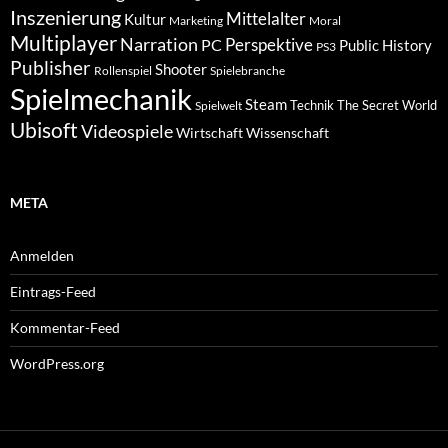
Inszenierung
Mittelalter
Kultur
Marketing
Moral
Multiplayer
Narration
PC
Perspektive
Public History
PS3
Publisher
Shooter
Rollenspiel
Spielebranche
Spielmechanik
Steam
Spielwelt
Technik
The Secret World
Ubisoft
Videospiele
Wissenschaft
Wirtschaft
META
Anmelden
Eintrags-Feed
Kommentar-Feed
WordPress.org