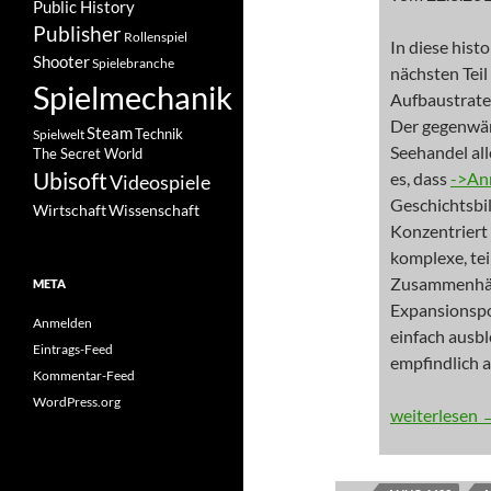
Public History
Publisher
Rollenspiel
In diese hist
Shooter
Spielebranche
nächsten Tei
Spielmechanik
Aufbaustrate
Der gegenwär
Steam
Spielwelt
Technik
Seehandel all
The Secret World
Ubisoft
es, dass
->An
Videospiele
Geschichtsbil
Wissenschaft
Wirtschaft
Konzentriert 
komplexe, tei
Zusammenhän
META
Expansionspol
Anmelden
einfach ausb
Eintrags-Feed
empfindlich 
Kommentar-Feed
WordPress.org
NEWS: Im sau
weiterlesen