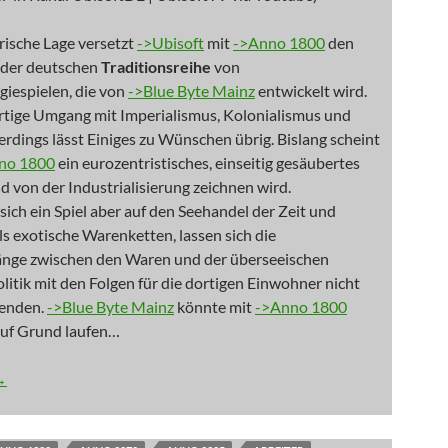
orische Lage versetzt
->Ubisoft
mit
->Anno 1800
den
l der deutschen
Traditionsreihe
von
giespielen, die von
->Blue Byte Mainz
entwickelt wird.
tige Umgang mit Imperialismus, Kolonialismus und
erdings lässt Einiges zu Wünschen übrig. Bislang scheint
no 1800
ein eurozentristisches, einseitig gesäubertes
d von der Industrialisierung zeichnen wird.
sich ein Spiel aber auf den Seehandel der Zeit und
ls exotische Warenketten, lassen sich die
ge zwischen den Waren und der überseeischen
itik mit den Folgen für die dortigen Einwohner nicht
lenden.
->Blue Byte Mainz
könnte mit
->Anno 1800
auf Grund laufen…
bersten Zoo der Welt
→