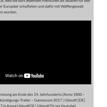
etzt, weil die dort lebenden Menschen als Sklaven für den
r Europäer schufteten und dafür mit Waffengewalt
en wurden.
mmung am Ende des 19. Jahrhunderts (Anno 1800 –
Ankündigungs-Trailer – Gamescom 2017 | Ubisoft [DE]
7 in Kanal UbisoftDE | UbisoftTV via Youtube)