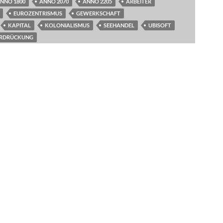
NNO 1800
ANNO 2070
ANNO 2205
ARBEITER
EUROZENTRISMUS
GEWERKSCHAFT
KAPITAL
KOLONIALISMUS
SEEHANDEL
UBISOFT
RDRÜCKUNG