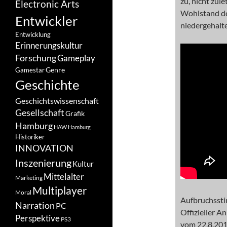
zu, nicht zul
Electronic Arts
Wohlstand de
Entwickler
niedergehalt
Entwicklung
Erinnerungskultur
Forschung
Gameplay
Genre
Gamestar
Geschichte
Geschichtswissenschaft
Gesellschaft
Grafik
Hamburg
HAW Hamburg
Historiker
INNOVATION
Inszenierung
Kultur
Mittelalter
Marketing
Multiplayer
Moral
Aufbruchssti
Narration
PC
Offizieller 
Perspektive
PS3
vom 22.8.201