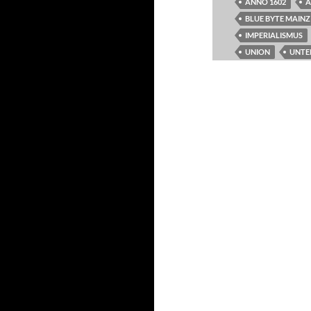
ANNO 1602
A
BLUE BYTE MAINZ
IMPERIALISMUS
UNION
UNTE