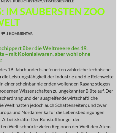
,
NEWS
,
PUBLIC HISTORY
,
STRATEGIESPIELE
: IM SAUBERSTEN ZOO
WELT
1 KOMMENTAR
schippert über die Weltmeere des 19.
s – mit Kolonialwaren, aber wohl ohne
e
des 19. Jahrhunderts befeuerten zahlreiche technische
n
die Leistungsfähigkeit der Industrie und die Reichweite
In einer scheinbar nie enden wollenden Rasanz stiegen
 modernen Wissenschaften zu ungekannter Blüte auf. Der
scherdrang und der ausgreifende wirtschaftliche
die Welt hatten jedoch auch Schattenseiten; und zwar
 Europa und Nordamerika für die Lebensbedingungen
r Arbeitskräfte. Der Rohstoffhunger der
erten Welt schnürte vielen Regionen der Welt den Atem