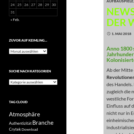
AUFBAUSPIELE
24
25
26
27
28
29
30
NEWS
31
DER 
« Feb.
1. MAI 2018
ZUVOR AUF KEIMLING…
Anno 1800 
Zuvor
Jahrhundert
auf
Kolonisiert
Keimling…
Ab der Mitte 
SUCHE NACH KATEGORIEN
Revolutione
Suche
des Handels. 
nach
zugleich die
Kategorien
westliche For
TAG CLOUD
Einfluss auf 
nicht nur in
Atmosphäre
einheimische
Branche
Authentizität
industrialisi
Crytek
Download