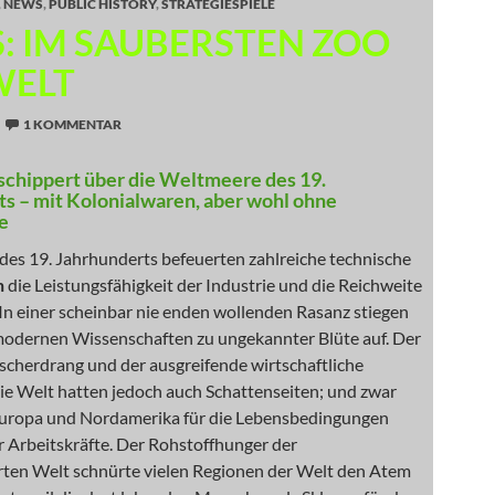
,
NEWS
,
PUBLIC HISTORY
,
STRATEGIESPIELE
: IM SAUBERSTEN ZOO
WELT
1 KOMMENTAR
schippert über die Weltmeere des 19.
s – mit Kolonialwaren, aber wohl ohne
e
des 19. Jahrhunderts befeuerten zahlreiche technische
n
die Leistungsfähigkeit der Industrie und die Reichweite
In einer scheinbar nie enden wollenden Rasanz stiegen
 modernen Wissenschaften zu ungekannter Blüte auf. Der
scherdrang und der ausgreifende wirtschaftliche
die Welt hatten jedoch auch Schattenseiten; und zwar
 Europa und Nordamerika für die Lebensbedingungen
r Arbeitskräfte. Der Rohstoffhunger der
erten Welt schnürte vielen Regionen der Welt den Atem