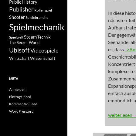
Public History
Publisher
Rollenspiel
In diese hist
Shooter
Spielebranche
nächsten Tei
Spielmechanik
Aufbaustrate
Der gegenwär
Steam
Spielwelt
Technik
Seehandel all
The Secret World
Ubisoft
es, dass
->An
Videospiele
Geschichtsbil
Wissenschaft
Wirtschaft
Konzentriert 
komplexe, tei
Zusammenhän
META
Expansionspol
Anmelden
einfach ausb
Eintrags-Feed
empfindlich 
Kommentar-Feed
WordPress.org
NEWS: Im sau
weiterlesen