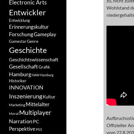
zu, nicht zul
Electronic Arts
Wohlstand de
Entwickler
niedergehalt
Entwicklung
Erinnerungskultur
Forschung
Gameplay
Genre
Gamestar
Geschichte
Geschichtswissenschaft
Gesellschaft
Grafik
Hamburg
HAW Hamburg
Historiker
INNOVATION
Inszenierung
Kultur
Mittelalter
Marketing
Multiplayer
Moral
Aufbruchssti
Narration
PC
Offizieller 
Perspektive
PS3
vom 22.8.201