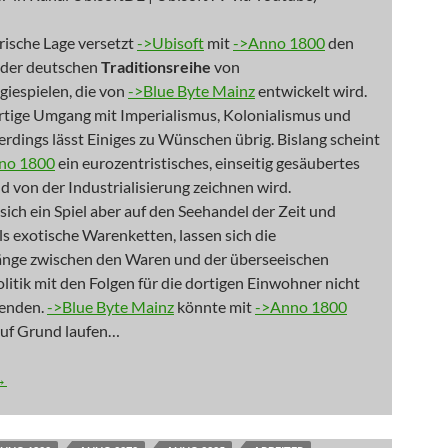
orische Lage versetzt
->Ubisoft
mit
->Anno 1800
den
l der deutschen
Traditionsreihe
von
giespielen, die von
->Blue Byte Mainz
entwickelt wird.
tige Umgang mit Imperialismus, Kolonialismus und
erdings lässt Einiges zu Wünschen übrig. Bislang scheint
no 1800
ein eurozentristisches, einseitig gesäubertes
d von der Industrialisierung zeichnen wird.
sich ein Spiel aber auf den Seehandel der Zeit und
ls exotische Warenketten, lassen sich die
ge zwischen den Waren und der überseeischen
itik mit den Folgen für die dortigen Einwohner nicht
lenden.
->Blue Byte Mainz
könnte mit
->Anno 1800
auf Grund laufen…
bersten Zoo der Welt
→