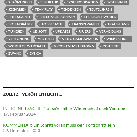
STRÖMUNGEN
STRUKTUR
SYNCHRONISATION
SYSTEMATIK
SZENARIEN
TEAMPLAY
TENDENZEN
TEUFELSKREIS
THE ESCAPIST
THE LONGES JOURNEY
THE SECRET WORLD
TOTENGRÄBER
TOTGESAGTE
TRANSYLVANIEN
TRAUMLAND
TUNESIEN
UBISOFT
UPDATES
UPJERS
VERMEIDUNG
VERTONUNG
VERTRIEB
VIDEO GAME AWARDS
WIRKLICHKEIT
WORLD OF WARCRAFT
X-COM ENEMY UNKOWN
YOUTUBE
ZWANG
ZYNGA
ZULETZT VERÖFFENTLICHT…
IN EIGENER SACHE: Nur so’n halber Winterschlaf dank Youtube
17. Februar 2024
KOMMENTAR: Ein Schritt voran muss kein Fortschritt sein
22. Dezember 2020