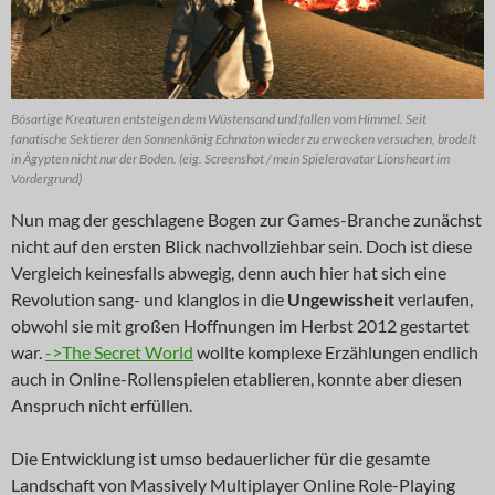
Bösartige Kreaturen entsteigen dem Wüstensand und fallen vom Himmel. Seit
fanatische Sektierer den Sonnenkönig Echnaton wieder zu erwecken versuchen, brodelt
in Ägypten nicht nur der Boden. (eig. Screenshot / mein Spieleravatar Lionsheart im
Vordergrund)
Nun mag der geschlagene Bogen zur Games-Branche zunächst
nicht auf den ersten Blick nachvollziehbar sein. Doch ist diese
Vergleich keinesfalls abwegig, denn auch hier hat sich eine
Revolution sang- und klanglos in die
Ungewissheit
verlaufen,
obwohl sie mit großen Hoffnungen im Herbst 2012 gestartet
war.
->The Secret World
wollte komplexe Erzählungen endlich
auch in Online-Rollenspielen etablieren, konnte aber diesen
Anspruch nicht erfüllen.
Die Entwicklung ist umso bedauerlicher für die gesamte
Landschaft von Massively Multiplayer Online Role-Playing