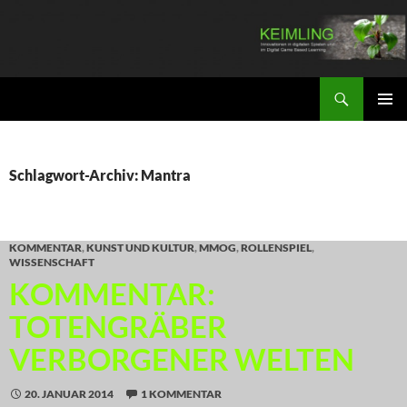
Zum
Inhalt
springen
Suchen
KEIMLING
PRIMÄR
MENÜ
Schlagwort-Archiv: Mantra
KOMMENTAR
,
KUNST UND KULTUR
,
MMOG
,
ROLLENSPIEL
,
WISSENSCHAFT
KOMMENTAR:
TOTENGRÄBER
VERBORGENER WELTEN
20. JANUAR 2014
1 KOMMENTAR