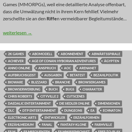
Games (MMORPGs), weil eine detaillierte Analyse offenbart,
dass die Umwälzung nicht in ihrem Kern fehllief. Vielmehr
zerschellte sie an den
Riffe
n vermeidbarer Begleitumstände…
KOMMENTAR: Totengräber verborgener Welten
weiterlesen
→
2K GAMES
ABOMODELL
ABONNEMENT
ABWÄRTSSPIRALE
ACHIEVER
AGE OF CONAN: HYBORIAN ADVENTURES
ÄGYPTEN
ANNO ONLINE
ANSPRUCH
AOC
ARENANET
AUFBRUCHSGEIST
AUSGABEN
BETATEST
BEZAHLPOLITIK
BIOWARE
BLIZZARD
BRANCHE
BROWSERGAMES
BROWSERWERBUNG
BUCH
BUGS
CHARAKTER
CHRIS ROBERTS
CITYVILLE 2
CUTSCENES
DAEDALIC ENTERTAINMENT
DIE SIEDLER ONLINE
DIMENSIONEN
DLC
DTP ENTERTAINMENT
DUNGEONS
EA
ECHNATON
ELECTRONIC ARTS
ENTWICKLER
ERZÄHLFORMEN
ERZÄHLMEDIUM
FANAL
FANTASY-KLONE
FARMVILLE
FILM
FILMSEQUENZEN
FILMWISSENSCHAFT
FREE-TO-PLAY