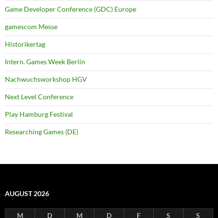
Game Developer Conference (GDC) Europe
gamescom Messe
Historikertag
Intern. Games Week Berlin
Nachwuchsworkshop HGV
Next Level Conference
Play Hamburg Festival
Researching Games (DE)
AUGUST 2026
M
D
M
D
F
S
S