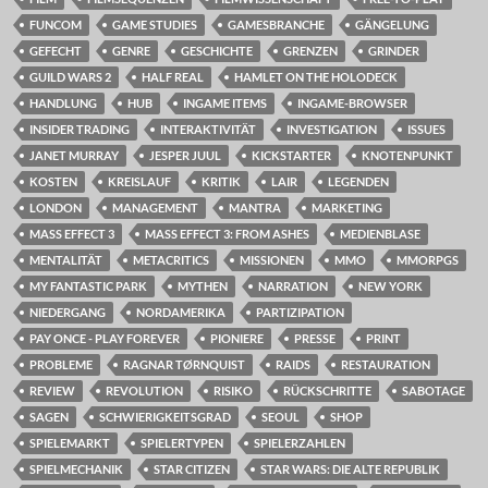
FUNCOM
GAME STUDIES
GAMESBRANCHE
GÄNGELUNG
GEFECHT
GENRE
GESCHICHTE
GRENZEN
GRINDER
GUILD WARS 2
HALF REAL
HAMLET ON THE HOLODECK
HANDLUNG
HUB
INGAME ITEMS
INGAME-BROWSER
INSIDER TRADING
INTERAKTIVITÄT
INVESTIGATION
ISSUES
JANET MURRAY
JESPER JUUL
KICKSTARTER
KNOTENPUNKT
KOSTEN
KREISLAUF
KRITIK
LAIR
LEGENDEN
LONDON
MANAGEMENT
MANTRA
MARKETING
MASS EFFECT 3
MASS EFFECT 3: FROM ASHES
MEDIENBLASE
MENTALITÄT
METACRITICS
MISSIONEN
MMO
MMORPGS
MY FANTASTIC PARK
MYTHEN
NARRATION
NEW YORK
NIEDERGANG
NORDAMERIKA
PARTIZIPATION
PAY ONCE - PLAY FOREVER
PIONIERE
PRESSE
PRINT
PROBLEME
RAGNAR TØRNQUIST
RAIDS
RESTAURATION
REVIEW
REVOLUTION
RISIKO
RÜCKSCHRITTE
SABOTAGE
SAGEN
SCHWIERIGKEITSGRAD
SEOUL
SHOP
SPIELEMARKT
SPIELERTYPEN
SPIELERZAHLEN
SPIELMECHANIK
STAR CITIZEN
STAR WARS: DIE ALTE REPUBLIK