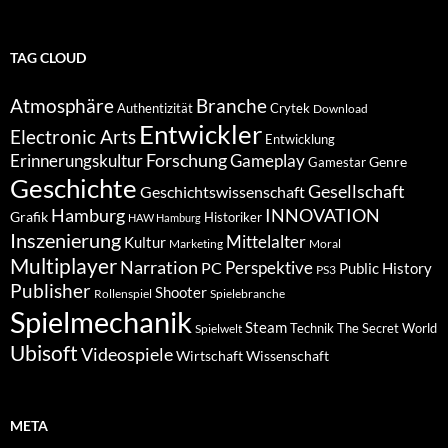
nach
Kategorien
TAG CLOUD
Atmosphäre
Branche
Authentizität
Crytek
Download
Entwickler
Electronic Arts
Entwicklung
Forschung
Gameplay
Erinnerungskultur
Genre
Gamestar
Geschichte
Gesellschaft
Geschichtswissenschaft
Hamburg
INNOVATION
Grafik
Historiker
HAW Hamburg
Inszenierung
Mittelalter
Kultur
Marketing
Moral
Multiplayer
Narration
PC
Perspektive
Public History
PS3
Publisher
Shooter
Rollenspiel
Spielebranche
Spielmechanik
Steam
Spielwelt
Technik
The Secret World
Ubisoft
Videospiele
Wissenschaft
Wirtschaft
META