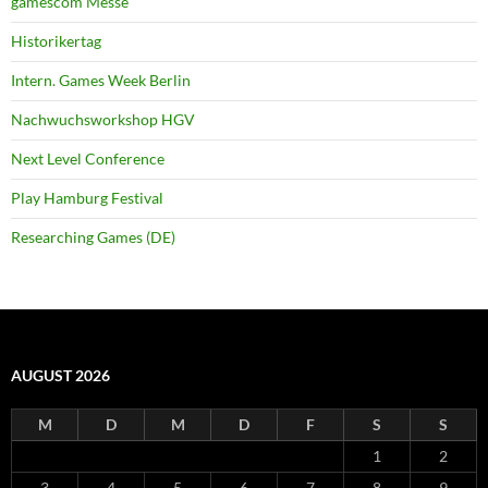
gamescom Messe
Historikertag
Intern. Games Week Berlin
Nachwuchsworkshop HGV
Next Level Conference
Play Hamburg Festival
Researching Games (DE)
AUGUST 2026
M
D
M
D
F
S
S
1
2
3
4
5
6
7
8
9