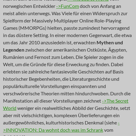
norwegischen Entwickler
->FunCom
doch von Anfang an
meist allein unterwegs. Was Viele für einen Widerspruch zur
Spielform der Massively Multiplayer Online Role-Playing
Games (MMORPGs) hielten, passte zumindest hervorragend
in das düstere Setting. In einer modernen Gegenwart, die etwa
um das Jahr 2010 anzusiedeln ist, erwachten
Mythen und
Legenden
zwischen der amerikanischen Ostküste, Ägypten,
Rumänien und Fernost zum Leben. Die Spieler zogen in die
Welt, um die Gründe für diese Erweckung zu finden. Dabei
erlebten sie zahlreiche fantasievolle Geschichten auf Basis
historischer Begebenheiten, die Literaturgeschichte und
populärkulturelle Vorstellungen einspannten und
verschwörerische Theorien mitten hindurchwoben. Durch die
Manifestation all dieser Vorstellungen zeichnet
->The Secret
World
weniger ein realweltliches Abbild der Geschichte, setzt
aber mit vielschichtigen, komplexen Überlieferungen ein
außergewöhnliches, kulturhistorisches Denkmal (siehe
-
>INNOVATION: Da wohnt doch was im Schrank
vom