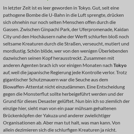
In letzter Zeit ist es leer geworden in Tokyo. Gut, seit eine
pathogene Bombe die U-Bahn in die Luft sprengte, drücken
sich ohnehin nur noch selten Menschen offen durch die
Gassen. Zwischen Ginpachi Park, der Uferpromenade, Kaidan
City und den Hochäusern nahe der Werft schlurfen bloß noch
seltsame Kreaturen durch die Straßen, verseucht, mutiert und
mordlustig. Schön blöde, wer von den wenigen Überlebenden
dazwischen seinen Kopf herausstreckt. Zusammen mit
anderen Agenten brach ich vor einigen Monaten nach
Tokyo
auf, weil die japanische Regierung jede Kontrolle verlor. Trotz
gigantischer Schutzmauern war die Seuche aus dem
Biowaffen-Attentat nicht einzudämmen. Eine Entscheidung
gegen die Monsterflut sollte herbeigeführt werden und der
Grund für dieses Desaster gelüftet. Nun bin ich so ziemlich der
einzige hier, sieht man von ein paar mühsam gehaltenen
Brückenköpfen der Yakuza und anderer zwielichtiger
Organisationen ab. Aber man tut halt, was man kann. Von
allein dezimieren sich die schlurfigen Kreaturen ja nicht.