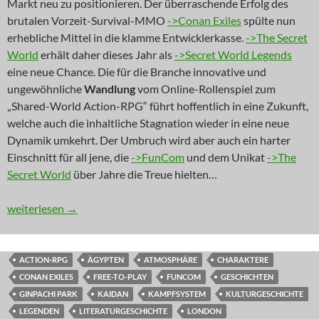
Markt neu zu positionieren. Der überraschende Erfolg des
brutalen Vorzeit-Survival-MMO
->Conan Exiles
spülte nun
erhebliche Mittel in die klamme Entwicklerkasse.
->The Secret
World
erhält daher dieses Jahr als
->Secret World Legends
eine neue Chance. Die für die Branche innovative und
ungewöhnliche
Wandlung
vom Online-Rollenspiel zum
„Shared-World Action-RPG“ führt hoffentlich in eine Zukunft,
welche auch die inhaltliche Stagnation wieder in eine neue
Dynamik umkehrt. Der Umbruch wird aber auch ein harter
Einschnitt für all jene, die
->FunCom
und dem Unikat
->The
Secret World
über Jahre die Treue hielten…
NEWS: Metamorphosis
weiterlesen
→
ACTION-RPG
ÄGYPTEN
ATMOSPHÄRE
CHARAKTERE
CONAN EXILES
FREE-TO-PLAY
FUNCOM
GESCHICHTEN
GINPACHI PARK
KAIDAN
KAMPFSYSTEM
KULTURGESCHICHTE
LEGENDEN
LITERATURGESCHICHTE
LONDON