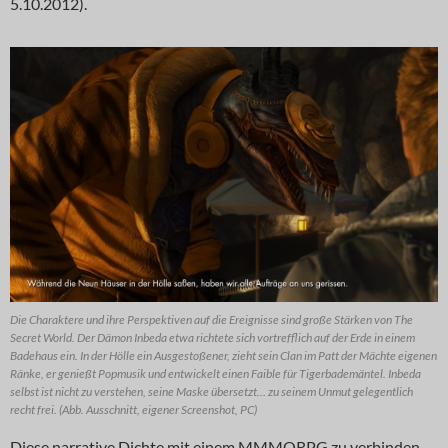
5.10.2012).
Die Charaktere und ihre Perspektiven auf die Ereignisse sind große Stärken von The
Secret World. Der Dämon Inbeda etwa richtete sich vortrefflich auf der Erde in einem
Badehaus ein. In der Hölle ein Ausgestoßener, zieht sein Clan im Patt der Mächte eigenen
Ränke, er genießt Popmusik und entwickelt einen Faible für Tigerbademäntel. Inbeda
selbst ist nicht zu verstehen, seine Maske übersetzt… zu seinem Unmut gelegentlich
recht frei. (Abb. Ausschnitt, eigener Screenshot, PC)
Diese narrative Dichte mit einem MMMORPG zu verbinden,