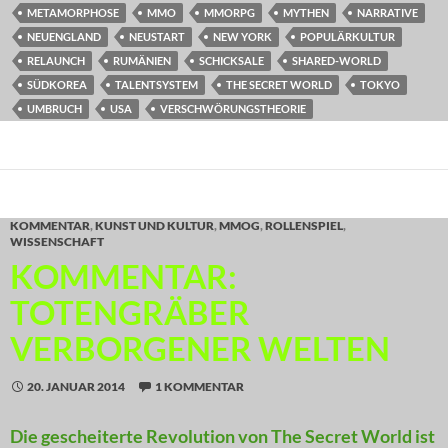
METAMORPHOSE
MMO
MMORPG
MYTHEN
NARRATIVE
NEUENGLAND
NEUSTART
NEW YORK
POPULÄRKULTUR
RELAUNCH
RUMÄNIEN
SCHICKSALE
SHARED-WORLD
SÜDKOREA
TALENTSYSTEM
THE SECRET WORLD
TOKYO
UMBRUCH
USA
VERSCHWÖRUNGSTHEORIE
KOMMENTAR
,
KUNST UND KULTUR
,
MMOG
,
ROLLENSPIEL
,
WISSENSCHAFT
KOMMENTAR:
TOTENGRÄBER
VERBORGENER WELTEN
20. JANUAR 2014
1 KOMMENTAR
Die gescheiterte Revolution von The Secret World ist