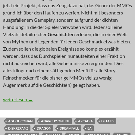
jetzt ein Projekt, dass das Zeug dazu hat, das Genre der MMOs
gründlich über den Haufen zu werfen. Nicht mit besonders
ausgefallenem Gameplay, sondern aufgrund der dichten
Handlung, in die der Spieler verwoben wird. Jeder soll eine
Vielzahl detailreicher
Geschichten
erleben, die in einer Welt
von Mythen und Legenden für jeden Geschmack etwas bieten.
Zudem sollen die globalen Ereignisse so komplex erzählt
werden, dass das Durchspielen nur aufseiten einer Fraktion
nicht ausreichen wird, alle Geheimnisse zu ergründen. Dies
alles klingt nach einem sättigenden Menü für alle Story-
Feinschmecker, für die bisherige MMOs viel zu wenig
Augenmerk auf die Geschichte(n) gelegt haben.
NEWS: Allein unter verborgenen Mythen
weiterlesen
→
AGE OF CONAN
ANARCHY ONLINE
ARCADIA
DETAILS
DISKREPANZ
DRAGON
DREAMFALL
EA