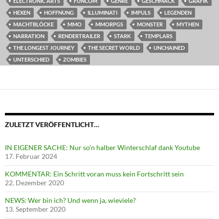
ELECTRONIC ARTS
FUNCOM
GENRE
GESCHMACK
GRAFIK
HEXEN
HOFFNUNG
ILLUMINATI
IMPULS
LEGENDEN
MACHTBLÖCKE
MMO
MMORPGS
MONSTER
MYTHEN
NARRATION
RENDERTRAILER
STARK
TEMPLARS
THE LONGEST JOURNEY
THE SECRET WORLD
UNCHAINED
UNTERSCHIED
ZOMBIES
ZULETZT VERÖFFENTLICHT…
IN EIGENER SACHE: Nur so’n halber Winterschlaf dank Youtube
17. Februar 2024
KOMMENTAR: Ein Schritt voran muss kein Fortschritt sein
22. Dezember 2020
NEWS: Wer bin ich? Und wenn ja, wieviele?
13. September 2020