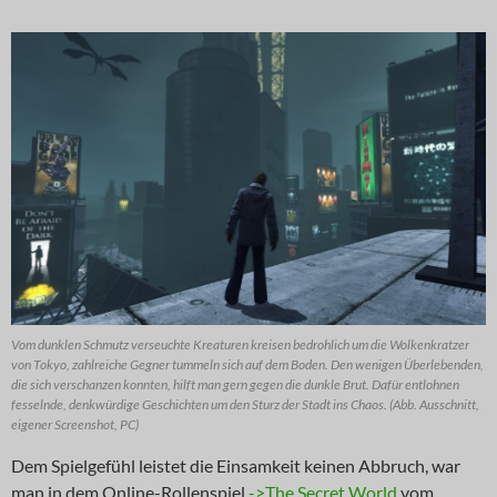
Vom dunklen Schmutz verseuchte Kreaturen kreisen bedrohlich um die Wolkenkratzer
von Tokyo, zahlreiche Gegner tummeln sich auf dem Boden. Den wenigen Überlebenden,
die sich verschanzen konnten, hilft man gern gegen die dunkle Brut. Dafür entlohnen
fesselnde, denkwürdige Geschichten um den Sturz der Stadt ins Chaos. (Abb. Ausschnitt,
eigener Screenshot, PC)
Dem Spielgefühl leistet die Einsamkeit keinen Abbruch, war
man in dem Online-Rollenspiel
->The Secret World
vom