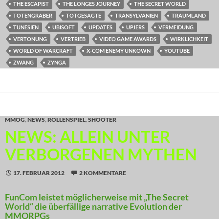
THE ESCAPIST
THE LONGES JOURNEY
THE SECRET WORLD
TOTENGRÄBER
TOTGESAGTE
TRANSYLVANIEN
TRAUMLAND
TUNESIEN
UBISOFT
UPDATES
UPJERS
VERMEIDUNG
VERTONUNG
VERTRIEB
VIDEO GAME AWARDS
WIRKLICHKEIT
WORLD OF WARCRAFT
X-COM ENEMY UNKOWN
YOUTUBE
ZWANG
ZYNGA
MMOG
,
NEWS
,
ROLLENSPIEL
,
SHOOTER
NEWS: ALLEIN UNTER
VERBORGENEN MYTHEN
17. FEBRUAR 2012
2 KOMMENTARE
FunCom leistet möglicherweise mit „The Secret
World“ die überfällige narrative Evolution der
MMORPGs