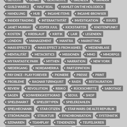
GUILD WARS 2
HALF REAL
HAMLET ON THE HOLODECK
HANDLUNG
HUB
INGAME ITEMS
INGAME-BROWSER
INSIDER TRADING
INTERAKTIVITÄT
INVESTIGATION
ISSUES
JANET MURRAY
JESPER JUUL
KICKSTARTER
KNOTENPUNKT
KOSTEN
KREISLAUF
KRITIK
LAIR
LEGENDEN
LONDON
MANAGEMENT
MANTRA
MARKETING
MASS EFFECT 3
MASS EFFECT 3: FROM ASHES
MEDIENBLASE
MENTALITÄT
METACRITICS
MISSIONEN
MMO
MMORPGS
MY FANTASTIC PARK
MYTHEN
NARRATION
NEW YORK
NIEDERGANG
NORDAMERIKA
PARTIZIPATION
PAY ONCE - PLAY FOREVER
PIONIERE
PRESSE
PRINT
PROBLEME
RAGNAR TØRNQUIST
RAIDS
RESTAURATION
REVIEW
REVOLUTION
RISIKO
RÜCKSCHRITTE
SABOTAGE
SAGEN
SCHWIERIGKEITSGRAD
SEOUL
SHOP
SPIELEMARKT
SPIELERTYPEN
SPIELERZAHLEN
SPIELMECHANIK
STAR CITIZEN
STAR WARS: DIE ALTE REPUBLIK
STRÖMUNGEN
STRUKTUR
SYNCHRONISATION
SYSTEMATIK
SZENARIEN
TEAMPLAY
TENDENZEN
TEUFELSKREIS