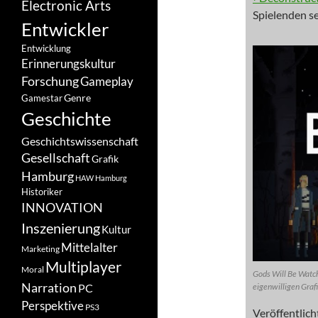
Electronic Arts
Spielenden se
Entwickler
Entwicklung
Erinnerungskultur
Forschung
Gameplay
Genre
Gamestar
Geschichte
Geschichtswissenschaft
Gesellschaft
Grafik
Hamburg
HAW Hamburg
Historiker
INNOVATION
Inszenierung
Kultur
Mittelalter
Marketing
Multiplayer
Moral
Gods Will Be Watc
Narration
PC
eigenwilligen Grafi
Perspektive
PS3
Veröffentlic