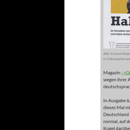
Abb: In einem Repo
in Videospielen auf
Magazin
->G
wegen ihrer A
deutschsprac
In Ausgabe 6/
dieses Mal mi
Deutschland b
normal, auf d
Kogel darüber