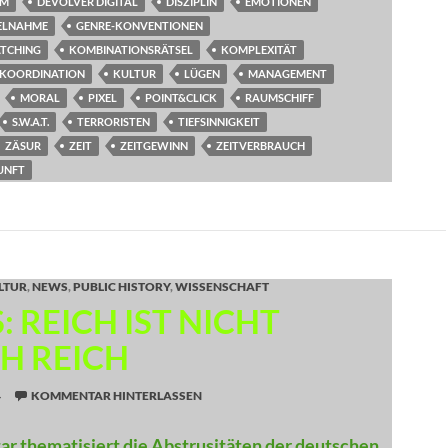
AM
DEVOLVER DIGITAL
DISZIPLIN
EMOTIONEN
SELNAHME
GENRE-KONVENTIONEN
ATCHING
KOMBINATIONSRÄTSEL
KOMPLEXITÄT
KOORDINATION
KULTUR
LÜGEN
MANAGEMENT
MORAL
PIXEL
POINT&CLICK
RAUMSCHIFF
S.W.A.T.
TERRORISTEN
TIEFSINNIGKEIT
ZÄSUR
ZEIT
ZEITGEWINN
ZEITVERBRAUCH
UNFT
LTUR
,
NEWS
,
PUBLIC HISTORY
,
WISSENSCHAFT
 REICH IST NICHT
CH REICH
4
KOMMENTAR HINTERLASSEN
r thematisiert die Abstrusitäten der deutschen