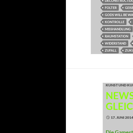
DECONSTRUCTE
FOLTER
GEI
GODS WILL BE W
KONTROLLE
MISSHANDLUNG
RAUMSTATION
WIDERSTAND
ZUFALL
ZUK
KUNST UND KU
NEWS:
GLEI
17. JUNI 201
Die Gamesta