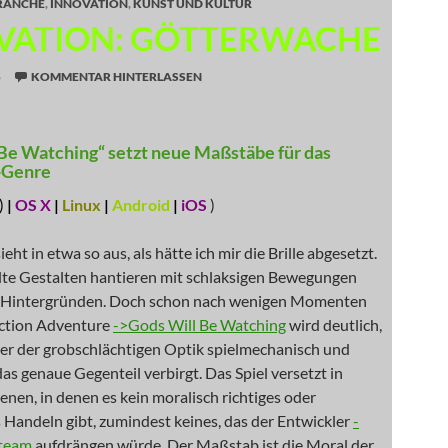
RANCHE
,
INNOVATION
,
KUNST UND KULTUR
VATION: GÖTTERWACHE
5
KOMMENTAR HINTERLASSEN
Be Watching“ setzt neue Maßstäbe für das
-Genre
)
|
OS X
|
Linux
|
Android
|
iOS
)
eht in etwa so aus, als hätte ich mir die Brille abgesetzt.
lte Gestalten hantieren mit schlaksigen Bewegungen
n Hintergründen. Doch schon nach wenigen Momenten
iction Adventure
->Gods Will Be Watching
wird deutlich,
ter der grobschlächtigen Optik spielmechanisch und
das genaue Gegenteil verbirgt. Das Spiel versetzt in
zenen, in denen es kein moralisch richtiges oder
 Handeln gibt, zumindest keines, das der Entwickler
-
team
aufdrängen würde. Der Maßstab ist die Moral der