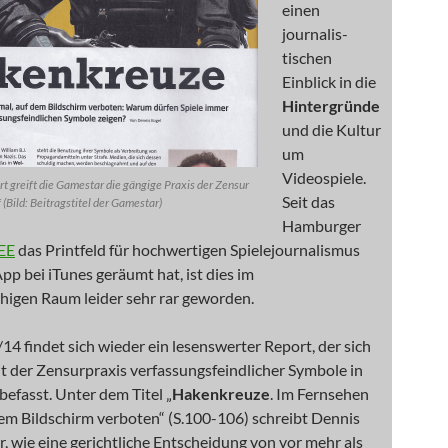
einen
journalis-
tischen
Einblick in die
Hintergründe
und die Kultur
um
Videospiele.
rt greift die Gamestar die gängige Praxis der Zensur
Seit das
 (Bild: Beitragstitel der Gamestar)
Hamburger
EE
das Printfeld für hochwertigen Spielejournalismus
pp bei iTunes geräumt hat, ist dies im
higen Raum leider sehr rar geworden.
14 findet sich wieder ein lesenswerter Report, der sich
t der Zensurpraxis verfassungsfeindlicher Symbole in
efasst. Unter dem Titel „
Hakenkreuze
. Im Fernsehen
em Bildschirm verboten“ (S.100-106) schreibt Dennis
, wie eine gerichtliche Entscheidung von vor mehr als