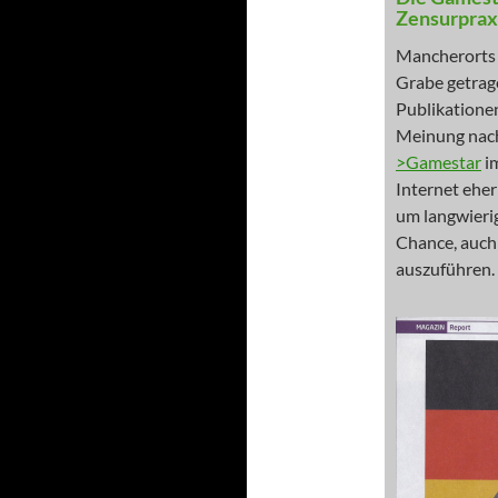
Zensurprax
Mancherorts 
Grabe getrage
Publikatione
Meinung nach
>Gamestar
i
Internet eher
um langwierig
Chance, auch
auszuführen.