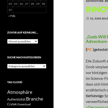
ADVENTURE
,
B
24
25
26
27
28
29
30
INNO
31
« Feb.
12. JUNI 201
ZUVOR AUF KEIMLING…
„Gods Will 
Adventure
Zuvor
auf
(
PC
(getestet
Keimling…
SUCHE NACH KATEGORIEN
Die Zukunft si
Suche
Grob verpixe
nach
vor klotzige
Kategorien
im Science-F
TAG CLOUD
dass sich hin
erzählerisch 
Atmosphäre
tiefsinnig
e S
Branche
Authentizität
verwerfliches
Crytek
Download
>Deconstruc