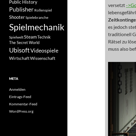
Public History
versetzt
->Go
Publisher
Rollenspiel
lebensgefähr
Shooter
Spielebranche
Zeitkontinge
Spielmechanik
es jedoch ste
traditionell
Steam
Spielwelt
Technik
Rätsel zu lö
The Secret World
muss also bef
Ubisoft
Videospiele
Wissenschaft
Wirtschaft
META
Anmelden
Eintrags-Feed
Kommentar-Feed
WordPress.org