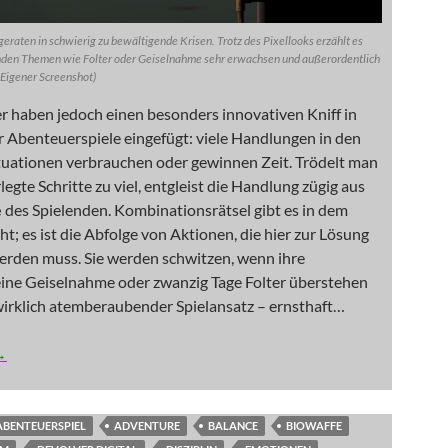
eraten in schwierig zu bewältigende Krisen. Trotz des Pixellooks erzählt es
den Themen wie Folter oder Geiselnahme sehr erwachsen und außerordentlich
 Eigener Screenshot)
r haben jedoch einen besonders innovativen Kniff in
r Abenteuerspiele eingefügt: viele Handlungen in den
ituationen verbrauchen oder gewinnen Zeit. Trödelt man
egte Schritte zu viel, entgleist die Handlung zügig aus
e
des Spielenden. Kombinationsrätsel gibt es in dem
cht; es ist die Abfolge von Aktionen, die hier zur Lösung
erden muss. Sie werden schwitzen, wenn ihre
eine Geiselnahme oder zwanzig Tage Folter überstehen
wirklich atemberaubender Spielansatz – ernsthaft…
: Götterwache
→
ABENTEUERSPIEL
ADVENTURE
BALANCE
BIOWAFFE