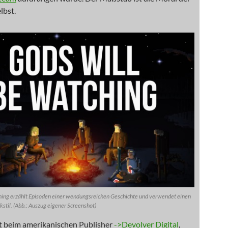
lbst.
hing erzählt Episoden einer wendungsreichen Geschichte und verwendet einen
kstil. (Abb.: Auszug eigener Screenshot)
ht beim amerikanischen Publisher
->Devolver Digital
,