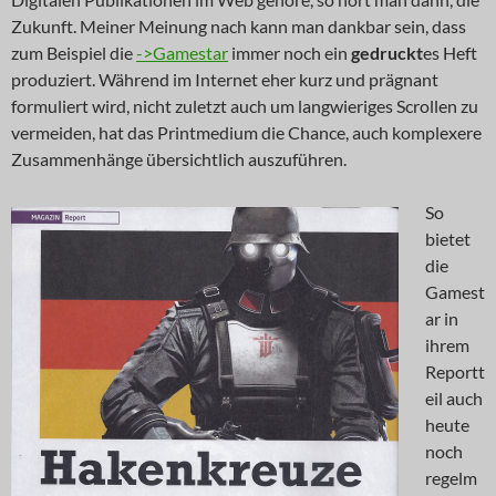
Zukunft. Meiner Meinung nach kann man dankbar sein, dass
zum Beispiel die
->Gamestar
immer noch ein
gedruckt
es Heft
produziert. Während im Internet eher kurz und prägnant
formuliert wird, nicht zuletzt auch um langwieriges Scrollen zu
vermeiden, hat das Printmedium die Chance, auch komplexere
Zusammenhänge übersichtlich auszuführen.
So
bietet
die
Gamest
ar in
ihrem
Reportt
eil auch
heute
noch
regelm