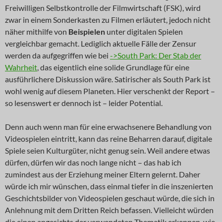
Freiwilligen Selbstkontrolle der Filmwirtschaft (FSK), wird
zwar in einem Sonderkasten zu Filmen erläutert, jedoch nicht
näher mithilfe von
Beispielen
unter digitalen Spielen
vergleichbar gemacht. Lediglich aktuelle Fälle der Zensur
werden da aufgegriffen wie bei
->South Park: Der Stab der
Wahrheit
, das eigentlich eine solide Grundlage für eine
ausführlichere Diskussion wäre. Satirischer als South Park ist
wohl wenig auf diesem Planeten. Hier verschenkt der Report –
so lesenswert er dennoch ist – leider Potential.
Denn auch wenn man für eine erwachsenere Behandlung von
Videospielen eintritt, kann das reine Beharren darauf, digitale
Spiele seien Kulturgüter, nicht genug sein. Weil andere etwas
dürfen, dürfen wir das noch lange nicht – das hab ich
zumindest aus der Erziehung meiner Eltern gelernt. Daher
würde ich mir wünschen, dass einmal tiefer in die inszenierten
Geschichtsbilder von Videospielen geschaut würde, die sich in
Anlehnung mit dem Dritten Reich befassen. Vielleicht würden
die einen angesichts der verwendeten Thematik erkennen, wie