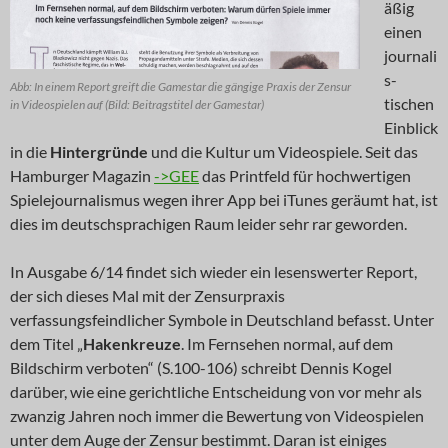
äßig
einen
journali
s-
Abb: In einem Report greift die Gamestar die gängige Praxis der Zensur
tischen
in Videospielen auf (Bild: Beitragstitel der Gamestar)
Einblick
in die
Hintergründe
und die Kultur um Videospiele. Seit das
Hamburger Magazin
->GEE
das Printfeld für hochwertigen
Spielejournalismus wegen ihrer App bei iTunes geräumt hat, ist
dies im deutschsprachigen Raum leider sehr rar geworden.
In Ausgabe 6/14 findet sich wieder ein lesenswerter Report,
der sich dieses Mal mit der Zensurpraxis
verfassungsfeindlicher Symbole in Deutschland befasst. Unter
dem Titel „
Hakenkreuze
. Im Fernsehen normal, auf dem
Bildschirm verboten“ (S.100-106) schreibt Dennis Kogel
darüber, wie eine gerichtliche Entscheidung von vor mehr als
zwanzig Jahren noch immer die Bewertung von Videospielen
unter dem Auge der Zensur bestimmt. Daran ist einiges