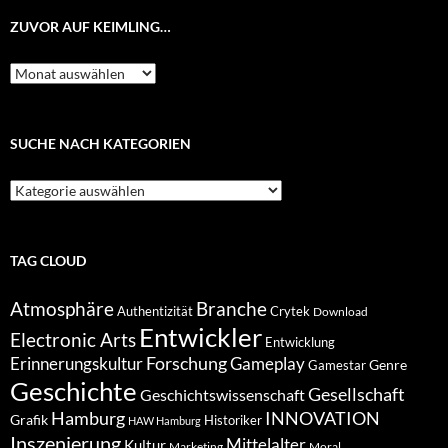
ZUVOR AUF KEIMLING…
Zuvor
auf
Keimling…
SUCHE NACH KATEGORIEN
Suche
nach
Kategorien
TAG CLOUD
Atmosphäre
Branche
Authentizität
Crytek
Download
Entwickler
Electronic Arts
Entwicklung
Forschung
Gameplay
Erinnerungskultur
Genre
Gamestar
Geschichte
Gesellschaft
Geschichtswissenschaft
Hamburg
INNOVATION
Grafik
Historiker
HAW Hamburg
Inszenierung
Mittelalter
Kultur
Marketing
Moral