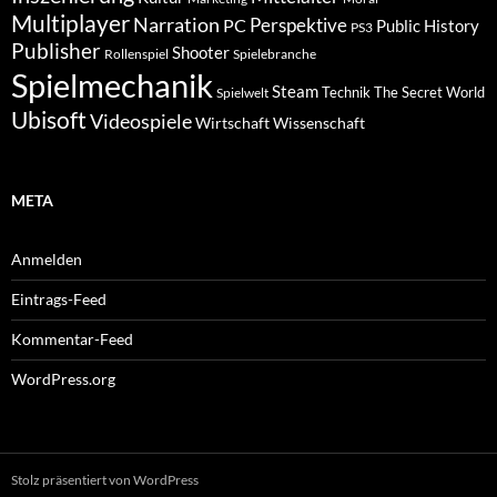
Multiplayer
Narration
PC
Perspektive
Public History
PS3
Publisher
Shooter
Rollenspiel
Spielebranche
Spielmechanik
Steam
Spielwelt
Technik
The Secret World
Ubisoft
Videospiele
Wissenschaft
Wirtschaft
META
Anmelden
Eintrags-Feed
Kommentar-Feed
WordPress.org
Stolz präsentiert von WordPress