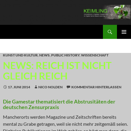
Zum
Inhalt
springen
Suchen
KEIMLING
PRIMÄR
MENÜ
KUNST UND KULTUR
,
NEWS
,
PUBLIC HISTORY
,
WISSENSCHAFT
NEWS: REICH IST NICHT
GLEICH REICH
17. JUNI 2014
NICO NOLDEN
KOMMENTAR HINTERLASSEN
Die Gamestar thematisiert die Abstrusitäten der
deutschen Zensurpraxis
Mancherorts werden Magazine und Zeitschriften bereits
mental zu Grabe getragen, weil sie nicht mehr zeitgemäß seien.
Digitalen Publikationen im Web gehöre, so hört man dann, die