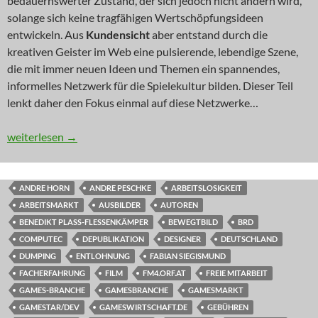
bedauernswerter Zustand, der sich jedoch nicht ändern wird,
solange sich keine tragfähigen Wertschöpfungsideen
entwickeln. Aus
Kundensicht
aber entstand durch die
kreativen Geister im Web eine pulsierende, lebendige Szene,
die mit immer neuen Ideen und Themen ein spannendes,
informelles Netzwerk für die Spielekultur bilden. Dieser Teil
lenkt daher den Fokus einmal auf diese Netzwerke…
KOMMENTAR: Gibt’s das auch als Film? (Teil 4)
weiterlesen
→
ANDRE HORN
ANDRE PESCHKE
ARBEITSLOSIGKEIT
ARBEITSMARKT
AUSBILDER
AUTOREN
BENEDIKT PLASS-FLESSENKÄMPER
BEWEGTBILD
BRD
COMPUTEC
DEPUBLIKATION
DESIGNER
DEUTSCHLAND
DUMPING
ENTLOHNUNG
FABIAN SIEGISMUND
FACHERFAHRUNG
FILM
FM4.ORF.AT
FREIE MITARBEIT
GAMES-BRANCHE
GAMESBRANCHE
GAMESMARKT
GAMESTAR/DEV
GAMESWIRTSCHAFT.DE
GEBÜHREN