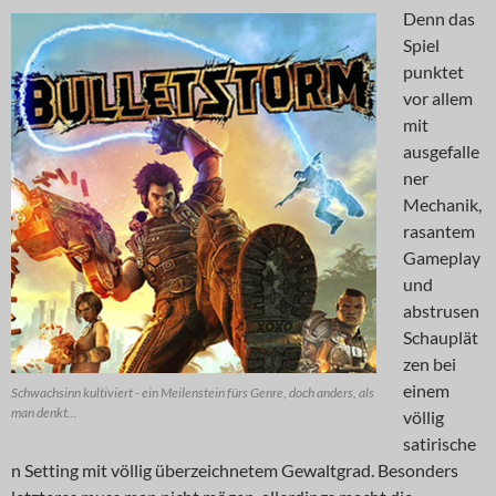
Denn das
Spiel
punktet
vor allem
mit
ausgefalle
ner
Mechanik,
rasantem
Gameplay
und
abstrusen
Schauplät
zen bei
einem
Schwachsinn kultiviert - ein Meilenstein fürs Genre, doch anders, als
man denkt...
völlig
satirische
n Setting mit völlig überzeichnetem Gewaltgrad. Besonders