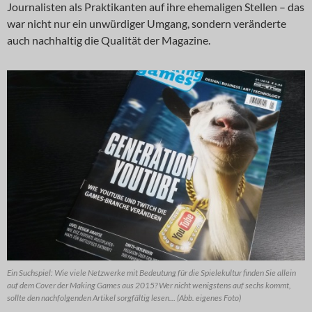
Journalisten als Praktikanten auf ihre ehemaligen Stellen – das
war nicht nur ein unwürdiger Umgang, sondern veränderte
auch nachhaltig die Qualität der Magazine.
Ein Suchspiel: Wie viele Netzwerke mit Bedeutung für die Spielekultur finden Sie allein
auf dem Cover der Making Games aus 2015? Wer nicht wenigstens auf sechs kommt,
sollte den nachfolgenden Artikel sorgfältig lesen… (Abb. eigenes Foto)