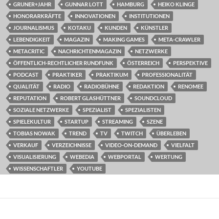
GRUNER+JAHR
GUNNAR LOTT
HAMBURG
HEIKO KLINGE
HONORARKRÄFTE
INNOVATIONEN
INSTITUTIONEN
JOURNALISMUS
KOTAKU
KUNDEN
KÜNSTLER
LEBENDIGKEIT
MAGAZIN
MAKING GAMES
META-CRAWLER
METACRITIC
NACHRICHTENMAGAZIN
NETZWERKE
ÖFFENTLICH-RECHTLICHER RUNDFUNK
ÖSTERREICH
PERSPEKTIVE
PODCAST
PRAKTIKER
PRAKTIKUM
PROFESSIONALITÄT
QUALITÄT
RADIO
RADIOBÜHNE
REDAKTION
RENOMEE
REPUTATION
ROBERT GLASHÜTTNER
SOUNDCLOUD
SOZIALE NETZWERKE
SPEZIALIST
SPEZIALISTEN
SPIELEKULTUR
STARTUP
STREAMING
SZENE
TOBIAS NOWAK
TREND
TV
TWITCH
ÜBERLEBEN
VERKAUF
VERZEICHNISSE
VIDEO-ON-DEMAND
VIELFALT
VISUALISIERUNG
WEBEDIA
WEBPORTAL
WERTUNG
WISSENSCHAFTLER
YOUTUBE