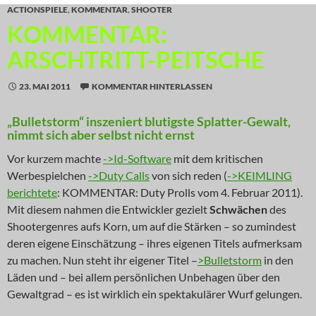
ACTIONSPIELE
,
KOMMENTAR
,
SHOOTER
KOMMENTAR:
ARSCHTRITT-PEITSCHE
23. MAI 2011
KOMMENTAR HINTERLASSEN
„Bulletstorm“ inszeniert blutigste Splatter-Gewalt,
nimmt sich aber selbst nicht ernst
Vor kurzem machte
->Id-Software
mit dem kritischen
Werbespielchen
->Duty Calls
von sich reden (
->KEIMLING
berichtete
: KOMMENTAR: Duty Prolls vom 4. Februar 2011).
Mit diesem nahmen die Entwickler gezielt
Schwächen
des
Shootergenres aufs Korn, um auf die Stärken – so zumindest
deren eigene Einschätzung – ihres eigenen Titels aufmerksam
zu machen. Nun steht ihr eigener Titel –
>Bulletstorm
in den
Läden und – bei allem persönlichen Unbehagen über den
Gewaltgrad – es ist wirklich ein spektakulärer Wurf gelungen.