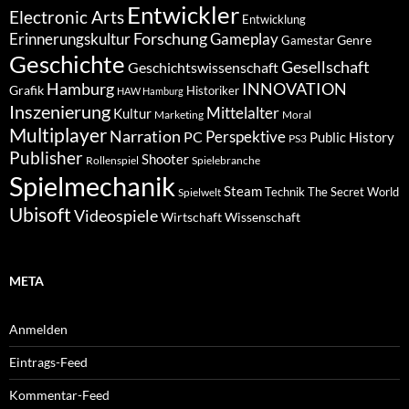
Entwickler
Electronic Arts
Entwicklung
Forschung
Gameplay
Erinnerungskultur
Genre
Gamestar
Geschichte
Gesellschaft
Geschichtswissenschaft
Hamburg
INNOVATION
Grafik
Historiker
HAW Hamburg
Inszenierung
Mittelalter
Kultur
Marketing
Moral
Multiplayer
Narration
PC
Perspektive
Public History
PS3
Publisher
Shooter
Rollenspiel
Spielebranche
Spielmechanik
Steam
Spielwelt
Technik
The Secret World
Ubisoft
Videospiele
Wissenschaft
Wirtschaft
META
Anmelden
Eintrags-Feed
Kommentar-Feed