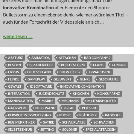
letzteres muss man nicht mögen, allerdings macht die
innovative Kombination
aller Elemente den Shooter
Bulletstorm zu einem ebenso denk- wie merkwürdigen Titel –
auch für den Fortschritt der Videospiele an sich …
KOMMENTAR: Arschtritt-Peitsche
weiterlesen
→
ABSTURZ
ANIMATION
ATTACKEN
BAD COMPANY 2
BESTIEN
BEZAHLKILLER
BULLETSTORM
CLANS
COMBOS
CRYSIS
DEUTSCHLAND
ENTWICKLER
ERWACHSENE
FEINDE
GAMEPLAY
GELDWERT
GENRE
GESCHICHTE
GEWALT
ID SOFTWARE
INNOVATIVE KOMBINATION
INTERAKTION
JUGENDSCHUTZ
KNOCHEN
KONKURRENZ
MANIPULATION
MARKE
MECHANIK
MILITÄRSHOOTER
NÄHRWERT
NEBELWAND
ORGIE
PEITSCHE
PERSPEKTIVERWEITERUNG
PHYSIK
PLÄDOYER
RAGDOLL
REGIMEKRITIKER
SATIRE
SCHAUPLÄTZE
SCHWÄCHEN
SELBSTZENSUR
SETTING
SÖLDNER
SPEZIALATTACKEN