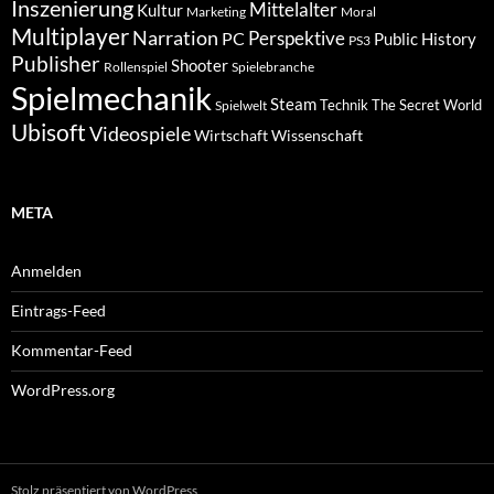
Inszenierung
Mittelalter
Kultur
Marketing
Moral
Multiplayer
Narration
PC
Perspektive
Public History
PS3
Publisher
Shooter
Rollenspiel
Spielebranche
Spielmechanik
Steam
Spielwelt
Technik
The Secret World
Ubisoft
Videospiele
Wissenschaft
Wirtschaft
META
Anmelden
Eintrags-Feed
Kommentar-Feed
WordPress.org
Stolz präsentiert von WordPress