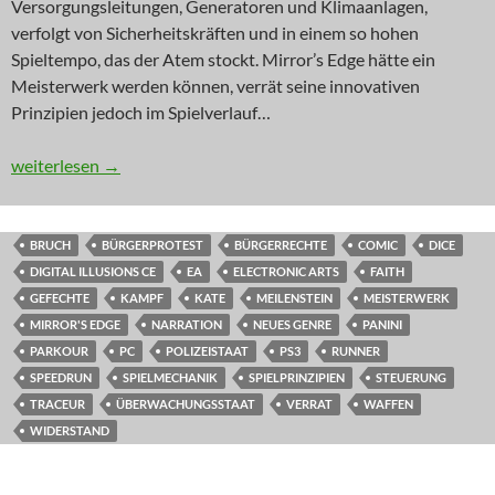
Versorgungsleitungen, Generatoren und Klimaanlagen,
verfolgt von Sicherheitskräften und in einem so hohen
Spieltempo, das der Atem stockt. Mirror’s Edge hätte ein
Meisterwerk werden können, verrät seine innovativen
Prinzipien jedoch im Spielverlauf…
RETRO: Ähhh! Ich muss weg!
weiterlesen
→
BRUCH
BÜRGERPROTEST
BÜRGERRECHTE
COMIC
DICE
DIGITAL ILLUSIONS CE
EA
ELECTRONIC ARTS
FAITH
GEFECHTE
KAMPF
KATE
MEILENSTEIN
MEISTERWERK
MIRROR'S EDGE
NARRATION
NEUES GENRE
PANINI
PARKOUR
PC
POLIZEISTAAT
PS3
RUNNER
SPEEDRUN
SPIELMECHANIK
SPIELPRINZIPIEN
STEUERUNG
TRACEUR
ÜBERWACHUNGSSTAAT
VERRAT
WAFFEN
WIDERSTAND