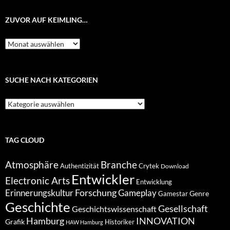
ZUVOR AUF KEIMLING…
Zuvor
auf
Keimling…
SUCHE NACH KATEGORIEN
Suche
nach
Kategorien
TAG CLOUD
Atmosphäre
Branche
Authentizität
Crytek
Download
Entwickler
Electronic Arts
Entwicklung
Forschung
Gameplay
Erinnerungskultur
Genre
Gamestar
Geschichte
Gesellschaft
Geschichtswissenschaft
Hamburg
INNOVATION
Grafik
Historiker
HAW Hamburg