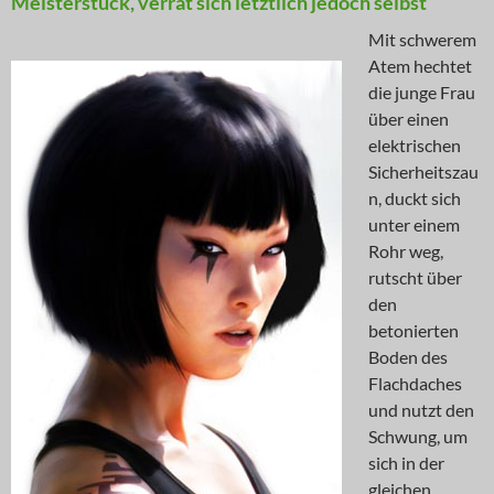
Meisterstück, verrät sich letztlich jedoch selbst
Mit schwerem
Atem hechtet
die junge Frau
über einen
elektrischen
Sicherheitszau
n, duckt sich
unter einem
Rohr weg,
rutscht über
den
betonierten
Boden des
Flachdaches
und nutzt den
Schwung, um
sich in der
gleichen