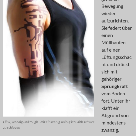
Bewegung
wieder
aufzurichten.
Sie federt über
einen
Müllhaufen
auf einen
Lüftungsschac
ht und drückt
sich mit
gehöriger
Sprungkraft
vom Boden
fort. Unter ihr
klafft ein
Abgrund von
Flink, wendig und tough - mit ein wenig Anlauf ist Faith schwer
mindestens
zu schlagen
zwanzig,