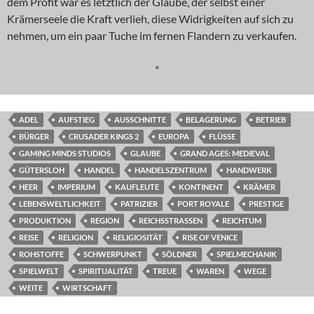
dem Profit war es letztlich der Glaube, der selbst einer
Krämerseele die Kraft verlieh, diese Widrigkeiten auf sich zu
nehmen, um ein paar Tuche im fernen Flandern zu verkaufen.
*
ADEL
AUFSTIEG
AUSSCHNITTE
BELAGERUNG
BETRIEB
BÜRGER
CRUSADER KINGS 2
EUROPA
FLÜSSE
GAMING MINDS STUDIOS
GLAUBE
GRAND AGES: MEDIEVAL
GÜTERSLOH
HANDEL
HANDELSZENTRUM
HANDWERK
HEER
IMPERIUM
KAUFLEUTE
KONTINENT
KRÄMER
LEBENSWELTLICHKEIT
PATRIZIER
PORT ROYALE
PRESTIGE
PRODUKTION
REGION
REICHSSTRASSEN
REICHTUM
REISE
RELIGION
RELIGIOSITÄT
RISE OF VENICE
ROHSTOFFE
SCHWERPUNKT
SÖLDNER
SPIELMECHANIK
SPIELWELT
SPIRITUALITÄT
TREUE
WAREN
WEGE
WEITE
WIRTSCHAFT