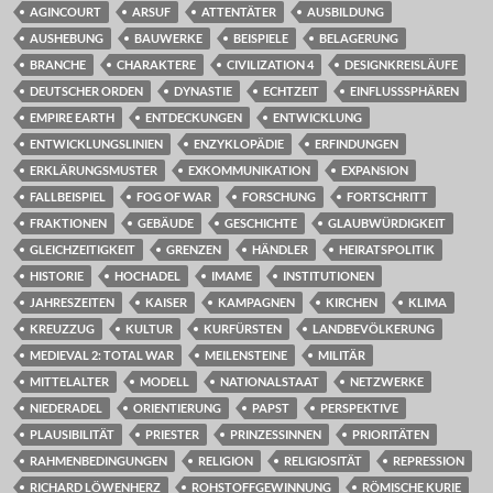
AGINCOURT
ARSUF
ATTENTÄTER
AUSBILDUNG
AUSHEBUNG
BAUWERKE
BEISPIELE
BELAGERUNG
BRANCHE
CHARAKTERE
CIVILIZATION 4
DESIGNKREISLÄUFE
DEUTSCHER ORDEN
DYNASTIE
ECHTZEIT
EINFLUSSSPHÄREN
EMPIRE EARTH
ENTDECKUNGEN
ENTWICKLUNG
ENTWICKLUNGSLINIEN
ENZYKLOPÄDIE
ERFINDUNGEN
ERKLÄRUNGSMUSTER
EXKOMMUNIKATION
EXPANSION
FALLBEISPIEL
FOG OF WAR
FORSCHUNG
FORTSCHRITT
FRAKTIONEN
GEBÄUDE
GESCHICHTE
GLAUBWÜRDIGKEIT
GLEICHZEITIGKEIT
GRENZEN
HÄNDLER
HEIRATSPOLITIK
HISTORIE
HOCHADEL
IMAME
INSTITUTIONEN
JAHRESZEITEN
KAISER
KAMPAGNEN
KIRCHEN
KLIMA
KREUZZUG
KULTUR
KURFÜRSTEN
LANDBEVÖLKERUNG
MEDIEVAL 2: TOTAL WAR
MEILENSTEINE
MILITÄR
MITTELALTER
MODELL
NATIONALSTAAT
NETZWERKE
NIEDERADEL
ORIENTIERUNG
PAPST
PERSPEKTIVE
PLAUSIBILITÄT
PRIESTER
PRINZESSINNEN
PRIORITÄTEN
RAHMENBEDINGUNGEN
RELIGION
RELIGIOSITÄT
REPRESSION
RICHARD LÖWENHERZ
ROHSTOFFGEWINNUNG
RÖMISCHE KURIE