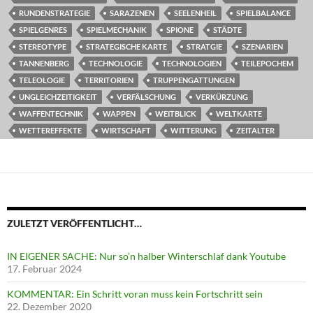
RUNDENSTRATEGIE
SARAZENEN
SEELENHEIL
SPIELBALANCE
SPIELGENRES
SPIELMECHANIK
SPIONE
STÄDTE
STEREOTYPE
STRATEGISCHE KARTE
STRATGIE
SZENARIEN
TANNENBERG
TECHNOLOGIE
TECHNOLOGIEN
TEILEPOCHEM
TELEOLOGIE
TERRITORIEN
TRUPPENGATTUNGEN
UNGLEICHZEITIGKEIT
VERFÄLSCHUNG
VERKÜRZUNG
WAFFENTECHNIK
WAPPEN
WEITBLICK
WELTKARTE
WETTEREFFEKTE
WIRTSCHAFT
WITTERUNG
ZEITALTER
ZULETZT VERÖFFENTLICHT…
IN EIGENER SACHE: Nur so’n halber Winterschlaf dank Youtube
17. Februar 2024
KOMMENTAR: Ein Schritt voran muss kein Fortschritt sein
22. Dezember 2020