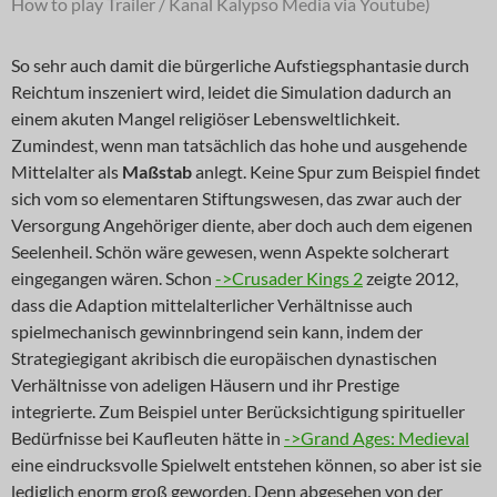
How to play Trailer / Kanal Kalypso Media via Youtube)
So sehr auch damit die bürgerliche Aufstiegsphantasie durch
Reichtum inszeniert wird, leidet die Simulation dadurch an
einem akuten Mangel religiöser Lebensweltlichkeit.
Zumindest, wenn man tatsächlich das hohe und ausgehende
Mittelalter als
Maßstab
anlegt. Keine Spur zum Beispiel findet
sich vom so elementaren Stiftungswesen, das zwar auch der
Versorgung Angehöriger diente, aber doch auch dem eigenen
Seelenheil. Schön wäre gewesen, wenn Aspekte solcherart
eingegangen wären. Schon
->Crusader Kings 2
zeigte 2012,
dass die Adaption mittelalterlicher Verhältnisse auch
spielmechanisch gewinnbringend sein kann, indem der
Strategiegigant akribisch die europäischen dynastischen
Verhältnisse von adeligen Häusern und ihr Prestige
integrierte. Zum Beispiel unter Berücksichtigung spiritueller
Bedürfnisse bei Kaufleuten hätte in
->Grand Ages: Medieval
eine eindrucksvolle Spielwelt entstehen können, so aber ist sie
lediglich enorm groß geworden. Denn abgesehen von der