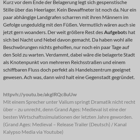
Kurz vor dem Ende der Belagerung legt sich gespenstische
Stille über das Heerlager. Kein Bewaffneter ist noch da. Nur ein
paar abhängige Landgrafen scharren mit ihren Männern im
Gefolge ungeduldig mit den Füßen. Vermutlich wären auch sie
jetzt gern woanders. Der weit größere Rest des
Aufgebot
s hat
sich bei Nacht und Nebel davon gemacht. Da haben wohl alle
Beschwörungen nichts geholfen, nur noch ein paar Tage auf
den Sold zu warten. Verdammt, dabei wäre die belagerte Stadt
als Knotenpunkt von mehreren Reichsstraßen und einem
schiffbaren Fluss doch perfekt als Handelszentrum geeignet
gewesen. Ach was, dann wird halt eine Gegenstadt gegründet.
httpvh://youtu.be/akgIRQc8uUw
Mit einem Sprecher unter Valium springt Dramatik nicht recht
über – zu unrecht, denn Grand Ages: Medieval ist eine der
besten Wirtschaftssimulationen der letzten Jahre geworden.
(Grand Ages: Medieval – Release Trailer (Deutsch) / Kanal
Kalypso Media via Youtube)