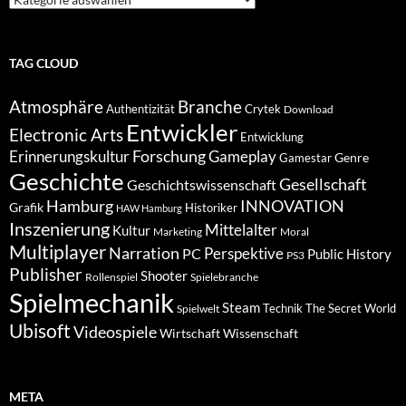
nach
Kategorien
TAG CLOUD
Atmosphäre
Branche
Authentizität
Crytek
Download
Entwickler
Electronic Arts
Entwicklung
Forschung
Gameplay
Erinnerungskultur
Genre
Gamestar
Geschichte
Gesellschaft
Geschichtswissenschaft
Hamburg
INNOVATION
Grafik
Historiker
HAW Hamburg
Inszenierung
Mittelalter
Kultur
Marketing
Moral
Multiplayer
Narration
PC
Perspektive
Public History
PS3
Publisher
Shooter
Rollenspiel
Spielebranche
Spielmechanik
Steam
Spielwelt
Technik
The Secret World
Ubisoft
Videospiele
Wissenschaft
Wirtschaft
META