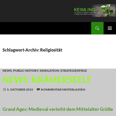
Zum
Inhalt
springen
Suchen
KEIMLING
PRIMÄR
MENÜ
Schlagwort-Archiv: Religiosität
NEWS
,
PUBLIC HISTORY
,
SIMULATION
,
STRATEGIESPIELE
NEWS: KRÄMERSEELE
5. OKTOBER 2015
KOMMENTAR HINTERLASSEN
Grand Ages: Medieval verleiht dem Mittelalter Größe