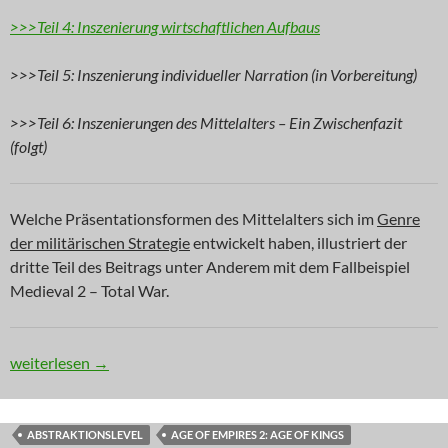
>>>Teil 4: Inszenierung wirtschaftlichen Aufbaus
>>>Teil 5: Inszenierung individueller Narration (in Vorbereitung)
>>>Teil 6: Inszenierungen des Mittelalters – Ein Zwischenfazit
(folgt)
Welche Präsentationsformen des Mittelalters sich im
Genre
der militärischen Strategie
entwickelt haben, illustriert der
dritte Teil des Beitrags unter Anderem mit dem Fallbeispiel
Medieval 2 – Total War.
DGBL: Das Ende der Finsternis (Teil 3)
weiterlesen
→
ABSTRAKTIONSLEVEL
AGE OF EMPIRES 2: AGE OF KINGS