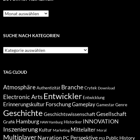
Zuvor
auf
Keimling…
SUCHE NACH KATEGORIEN
Suche
nach
Kategorien
TAG CLOUD
Atmosphäre
Branche
Authentizität
Crytek
Download
Entwickler
Electronic Arts
Entwicklung
Forschung
Gameplay
Erinnerungskultur
Genre
Gamestar
Geschichte
Gesellschaft
Geschichtswissenschaft
Hamburg
INNOVATION
Grafik
Historiker
HAW Hamburg
Inszenierung
Mittelalter
Kultur
Marketing
Moral
Multiplayer
Narration
PC
Perspektive
Public History
PS3