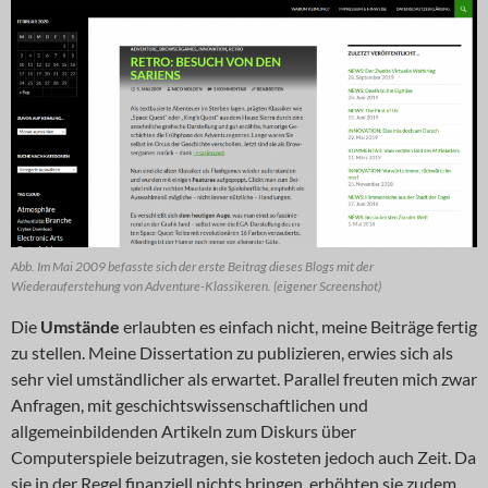
Abb. Im Mai 2009 befasste sich der erste Beitrag dieses Blogs mit der
Wiederauferstehung von Adventure-Klassikeren. (eigener Screenshot)
Die
Umstände
erlaubten es einfach nicht, meine Beiträge fertig
zu stellen. Meine Dissertation zu publizieren, erwies sich als
sehr viel umständlicher als erwartet. Parallel freuten mich zwar
Anfragen, mit geschichtswissenschaftlichen und
allgemeinbildenden Artikeln zum Diskurs über
Computerspiele beizutragen, sie kosteten jedoch auch Zeit. Da
sie in der Regel finanziell nichts bringen, erhöhten sie zudem