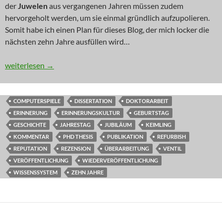
der
Juwelen
aus vergangenen Jahren müssen zudem
hervorgeholt werden, um sie einmal gründlich aufzupolieren.
Somit habe ich einen Plan für dieses Blog, der mich locker die
nächsten zehn Jahre ausfüllen wird…
IN EIGENER SACHE: Zehneinhalb – und ein wenig weiser
weiterlesen
→
COMPUTERSPIELE
DISSERTATION
DOKTORARBEIT
ERINNERUNG
ERINNERUNGSKULTUR
GEBURTSTAG
GESCHICHTE
JAHRESTAG
JUBILÄUM
KEIMLING
KOMMENTAR
PHD THESIS
PUBLIKATION
REFURBISH
REPUTATION
REZENSION
ÜBERARBEITUNG
VENTIL
VERÖFFENTLICHUNG
WIEDERVERÖFFENTLICHUNG
WISSENSSYSTEM
ZEHN JAHRE