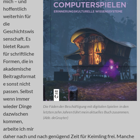
mich – und
hoffentlich
weiterhin für
die
Geschichtswis
senschaft. Es
bietet Raum
für schriftliche
Formen, die in
akademische
Beitragsformat
e sonst nicht
passen. Selbst
wenn immer
wieder Dinge
Die Fäden der Beschäftigung mit digitalen Spielen in den
letzten zehn Jahren führt mein aktuelles Buch zusammen.
dazwischen
(Abb. deGruyter)
kommen,
arbeite ich mir
daher nach und nach genügend Zeit für Keimling frei. Manche