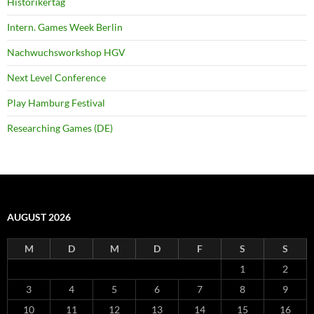
Historikertag
Intern. Games Week Berlin
Nachwuchsworkshop HGV
Next Level Conference
Play Hamburg Festival
Researching Games (DE)
AUGUST 2026
M
D
M
D
F
S
S
1
2
3
4
5
6
7
8
9
10
11
12
13
14
15
16