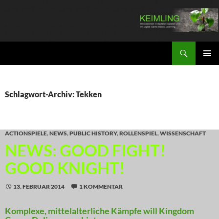
Zum
Inhalt
springen
Suchen
KEIMLING
PRIMÄR
MENÜ
Schlagwort-Archiv: Tekken
ACTIONSPIELE
,
NEWS
,
PUBLIC HISTORY
,
ROLLENSPIEL
,
WISSENSCHAFT
NEWS: GOOD FIGHT!
GOOD KNIGHT!
13. FEBRUAR 2014
1 KOMMENTAR
Komplexe, mittelalterliche Kämpfe will Kingdom