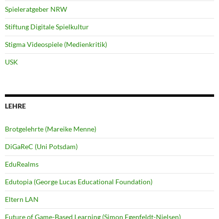
Spieleratgeber NRW
Stiftung Digitale Spielkultur
Stigma Videospiele (Medienkritik)
USK
LEHRE
Brotgelehrte (Mareike Menne)
DiGaReC (Uni Potsdam)
EduRealms
Edutopia (George Lucas Educational Foundation)
Eltern LAN
Future of Game-Based Learning (Simon Egenfeldt-Nielsen)