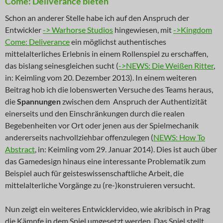
Come: Deliverance bieten
Schon an anderer Stelle habe ich auf den Anspruch der
Entwickler
-> Warhorse Studios
hingewiesen, mit
->Kingdom
Come: Deliverance
ein möglichst authentisches
mittelalterliches Erlebnis in einem Rollenspiel zu erschaffen,
das bislang seinesgleichen sucht (
->NEWS: Die Weißen Ritter
,
in: Keimling vom 20. Dezember 2013). In einem weiteren
Beitrag hob ich die lobenswerten Versuche des Teams heraus,
die
Spannungen
zwischen dem Anspruch der Authentizität
einerseits und den Einschränkungen durch die realen
Begebenheiten vor Ort oder jenen aus der Spielmechanik
andererseits nachvollziehbar offenzulegen (
NEWS: How To
Abstract
, in: Keimling vom 29. Januar 2014). Dies ist auch über
das Gamedesign hinaus eine interessante Problematik zum
Beispiel auch für geisteswissenschaftliche Arbeit, die
mittelalterliche Vorgänge zu (re-)konstruieren versucht.
Nun zeigt ein weiteres Entwicklervideo, wie akribisch in Prag
die Kämpfe in dem Spiel umgesetzt werden. Das Spiel stellt