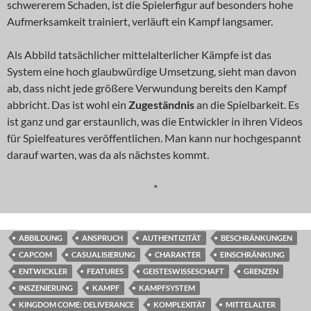
schwererem Schaden, ist die Spielerfigur auf besonders hohe
Aufmerksamkeit trainiert, verläuft ein Kampf langsamer.
Als Abbild tatsächlicher mittelalterlicher Kämpfe ist das
System eine hoch glaubwürdige Umsetzung, sieht man davon
ab, dass nicht jede größere Verwundung bereits den Kampf
abbricht. Das ist wohl ein
Zugeständnis
an die Spielbarkeit. Es
ist ganz und gar erstaunlich, was die Entwickler in ihren Videos
für Spielfeatures veröffentlichen. Man kann nur hochgespannt
darauf warten, was da als nächstes kommt.
*
ABBILDUNG
ANSPRUCH
AUTHENTIZITÄT
BESCHRÄNKUNGEN
CAPCOM
CASUALISIERUNG
CHARAKTER
EINSCHRÄNKUNG
ENTWICKLER
FEATURES
GEISTESWISSESCHAFT
GRENZEN
INSZENIERUNG
KAMPF
KAMPFSYSTEM
KINGDOM COME: DELIVERANCE
KOMPLEXITÄT
MITTELALTER