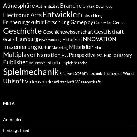
Atmosphäre
Branche
Authentizität
Crytek
Download
Entwickler
Electronic Arts
Entwicklung
Forschung
Gameplay
Erinnerungskultur
Genre
Gamestar
Geschichte
Gesellschaft
Geschichtswissenschaft
Hamburg
INNOVATION
Grafik
Historiker
HAW Hamburg
Inszenierung
Mittelalter
Kultur
Marketing
Moral
Multiplayer
Narration
PC
Perspektive
Public History
PS3
Publisher
Shooter
Rollenspiel
Spielebranche
Spielmechanik
Steam
Spielwelt
Technik
The Secret World
Ubisoft
Videospiele
Wissenschaft
Wirtschaft
META
Anmelden
Eintrags-Feed