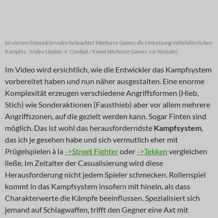
Im vierten Entwicklervideo beleuchtet Warhorse Games die Umsetzung mittelalterlichen
Kampfes. (Video Update 4: Combat / Kanal Warhorse Games via Youtube)
Im Video wird ersichtlich, wie die Entwickler das Kampfsystem
vorbereitet haben und nun näher ausgestalten. Eine enorme
Komplexität erzeugen verschiedene Angriffsformen (Hieb,
Stich) wie Sonderaktionen (Fausthieb) aber vor allem mehrere
Angriffszonen, auf die gezielt werden kann. Sogar Finten sind
möglich. Das ist wohl das herausforderndste
Kampfsystem
,
das ich je gesehen habe und sich vermutlich eher mit
Prügelspielen à la
->Street Fighter
oder
->Tekken
vergleichen
ließe. Im Zeitalter der Casualisierung wird diese
Herausforderung nicht jedem Spieler schmecken. Rollenspiel
kommt in das Kampfsystem insofern mit hinein, als dass
Charakterwerte die Kämpfe beeinflussen. Spezialisiert sich
jemand auf Schlagwaffen, trifft den Gegner eine Axt mit