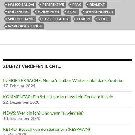
NAMCO BANDAI
PERSPEKTIVE
PRAG
REALITÄT
ROLLENSPIEL
SCHLACHTEN
SICHT
SPANNUNGSFELD
SPIELMECHANIK
STREET FIGHTER
TEKKEN
VIDEO
WARHORSE STUDIOS
ZULETZT VERÖFFENTLICHT…
IN EIGENER SACHE: Nur so’n halber Winterschlaf dank Youtube
17. Februar 2024
KOMMENTAR: Ein Schritt voran muss kein Fortschritt sein
22. Dezember 2020
NEWS: Wer bin ich? Und wenn ja, wieviele?
13. September 2020
RETRO: Besuch von den Sarianern (RESPAWN)
7. März 2020