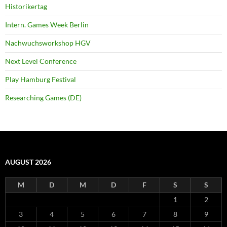
Historikertag
Intern. Games Week Berlin
Nachwuchsworkshop HGV
Next Level Conference
Play Hamburg Festival
Researching Games (DE)
AUGUST 2026
M
D
M
D
F
S
S
1
2
3
4
5
6
7
8
9