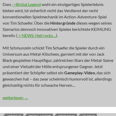
Dass
->Brütal Legend
wohl ein einzigartiges Spielerlebnis
bieten wird, ist sicherlich nicht das Verdienst der recht
konventionellen Spielmechanik im Action-Adventure-Spiel
von Tim Schaefer. Über die
Hintergründe
dieses wegen seines
Szenarios dennoch innovativen Spieles berichtete KEIMLING
bereits (
-> NEWS: Hell rocks…
).
Mit Schmunzeln schickt Tim Schaefer die Spieler durch ein
Universum aus Metal-Klischees, garniert mit der von Jack
Black gespielten Hauptfigur, zahlreichen Stars der Metal-Szene
und einer Vielzahl der Hölle entsprungener Gegner. Jetzt
präsentiert der Schöpfer selbst ein
Gameplay-Video
, das sich
gewaschen hat – das zwar schelmisch humorvoll ist, allerdings
gleichzeitig nichts für schwache Nerven…
NEWS: Schaefer zeigt, wo die Gitarre hängt
weiterlesen
→