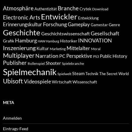
Atmosphäre
Branche
Authentizität
Crytek
Download
Entwickler
Electronic Arts
Entwicklung
Forschung
Gameplay
Erinnerungskultur
Genre
Gamestar
Geschichte
Gesellschaft
Geschichtswissenschaft
Hamburg
INNOVATION
Grafik
Historiker
HAW Hamburg
Inszenierung
Mittelalter
Kultur
Marketing
Moral
Multiplayer
Narration
PC
Perspektive
Public History
PS3
Publisher
Shooter
Rollenspiel
Spielebranche
Spielmechanik
Steam
Spielwelt
Technik
The Secret World
Ubisoft
Videospiele
Wissenschaft
Wirtschaft
META
Anmelden
Eintrags-Feed