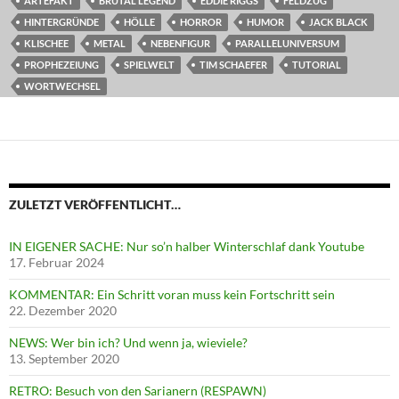
ARTEFAKT
BRÜTAL LEGEND
EDDIE RIGGS
FELDZUG
HINTERGRÜNDE
HÖLLE
HORROR
HUMOR
JACK BLACK
KLISCHEE
METAL
NEBENFIGUR
PARALLELUNIVERSUM
PROPHEZEIUNG
SPIELWELT
TIM SCHAEFER
TUTORIAL
WORTWECHSEL
ZULETZT VERÖFFENTLICHT…
IN EIGENER SACHE: Nur so’n halber Winterschlaf dank Youtube
17. Februar 2024
KOMMENTAR: Ein Schritt voran muss kein Fortschritt sein
22. Dezember 2020
NEWS: Wer bin ich? Und wenn ja, wieviele?
13. September 2020
RETRO: Besuch von den Sarianern (RESPAWN)