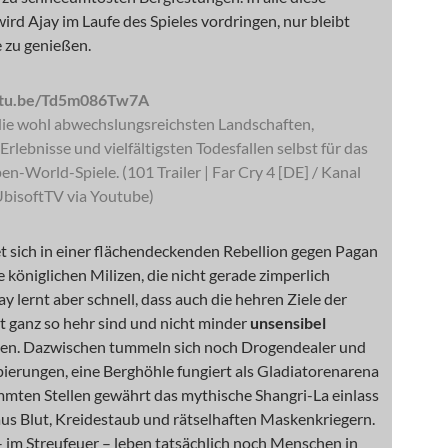
ird Ajay im Laufe des Spieles vordringen, nur bleibt
e zu genießen.
utu.be/Td5m086Tw7A
 die wohl abwechslungsreichsten Landschaften,
Erlebnisse und vielfältigsten Todesfallen selbst für das
n-World-Spiele. (101 Trailer | Far Cry 4 [DE] / Kanal
UbisoftTV via Youtube)
t sich in einer flächendeckenden Rebellion gegen Pagan
 königlichen Milizen, die nicht gerade zimperlich
ay lernt aber schnell, dass auch die hehren Ziele der
t ganz so hehr sind und nicht minder
unsensibel
den. Dazwischen tummeln sich noch Drogendealer und
ierungen, eine Berghöhle fungiert als Gladiatorenarena
mmten Stellen gewährt das mythische Shangri-La einlass
aus Blut, Kreidestaub und rätselhaften Maskenkriegern.
 im Streufeuer – leben tatsächlich noch Menschen in