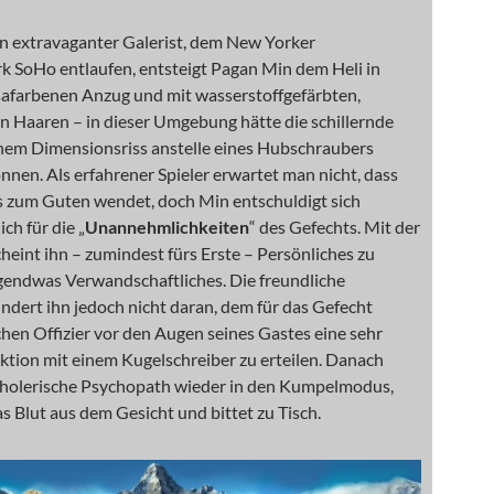
in extravaganter Galerist, dem New Yorker
k SoHo entlaufen, entsteigt Pagan Min dem Heli in
osafarbenen Anzug und mit wasserstoffgefärbten,
n Haaren – in dieser Umgebung hätte die schillernde
inem Dimensionsriss anstelle eines Hubschraubers
nnen. Als erfahrener Spieler erwartet man nicht, dass
les zum Guten wendet, doch Min entschuldigt sich
ch für die „
Unannehmlichkeiten
“ des Gefechts. Mit der
heint ihn – zumindest fürs Erste – Persönliches zu
rgendwas Verwandschaftliches. Die freundliche
dert ihn jedoch nicht daran, dem für das Gefecht
hen Offizier vor den Augen seines Gastes eine sehr
ktion mit einem Kugelschreiber zu erteilen. Danach
 cholerische Psychopath wieder in den Kumpelmodus,
as Blut aus dem Gesicht und bittet zu Tisch.