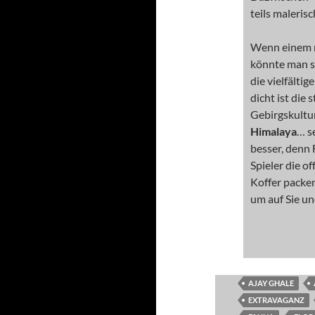
teils maleris
Wenn einem n
könnte man s
die vielfälti
dicht ist die
Gebirgskultur
Himalaya
… s
besser, denn 
Spieler die o
Koffer packen
um auf Sie un
AJAY GHALE
EXTRAVAGANZ