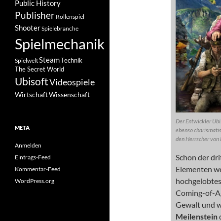
Public History
Publisher
Rollenspiel
Shooter
Spielebranche
Spielmechanik
Steam
Spielwelt
Technik
The Secret World
Ubisoft
Videospiele
Wissenschaft
Wirtschaft
Der Entwickler Ubi
META
ebenso charismatis
den Herrscher von 
Anmelden
Schon der dri
Eintrags-Feed
Elementen we
Kommentar-Feed
hochgelobtes 
WordPress.org
Coming-of-Ag
Gewalt und wi
Meilenstein
d