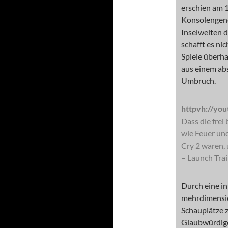
erschien am 1
Konsolengene
Inselwelten 
schafft es n
Spiele überha
aus einem ab
Umbruch.
httpvh://yo
Dass die frei
wie Feuer und
Cry 2 waren, 
– Launch Trai
Durch eine in
mehrdimensio
Schauplätze 
Glaubwürdige 