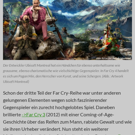
Der Entwickler Ubisoft Montreal hat ein Händchen für ebenso unterhaltsame wie
grausame, ebenso charismatische wie vielschichtige Gegenspieler. In Far Cry 4 handelt
es sich um Pagan Min, den Herrscher von Kyrat, und seine Schergen. (Abb.: Artwork
Ubisoft Montreal)
Schon der dritte Teil der Far Cry-Reihe war unter anderen
gelungenen Elementen wegen solch faszinierender
Gegenspieler ein zurecht hochgelobtes Spiel. Daneben
brillierte
->Far Cry 3
(2012) mit einer Coming-of-Age-
Geschichte über das Reifen zum Mann, rabiate Gewalt und wie
sie ihren Urheber verändert. Nun steht ein weiterer