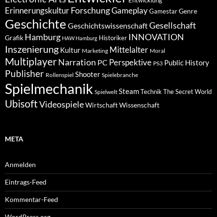
Entwicklung
Forschung
Gameplay
Erinnerungskultur
Genre
Gamestar
Geschichte
Gesellschaft
Geschichtswissenschaft
Hamburg
INNOVATION
Grafik
Historiker
HAW Hamburg
Inszenierung
Mittelalter
Kultur
Marketing
Moral
Multiplayer
Narration
PC
Perspektive
Public History
PS3
Publisher
Shooter
Rollenspiel
Spielebranche
Spielmechanik
Steam
Spielwelt
Technik
The Secret World
Ubisoft
Videospiele
Wissenschaft
Wirtschaft
META
Anmelden
Eintrags-Feed
Kommentar-Feed
WordPress.org