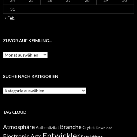
24
25
26
27
28
29
30
31
« Feb.
ZUVOR AUF KEIMLING…
Zuvor
auf
Keimling…
SUCHE NACH KATEGORIEN
Suche
nach
Kategorien
TAG CLOUD
Atmosphäre
Branche
Authentizität
Crytek
Download
Entwickler
Electronic Arts