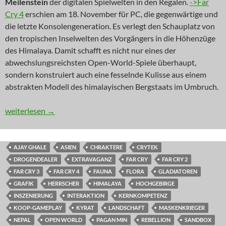
Meilenstein
der digitalen Spielwelten in den Regalen.
->Far
Cry 4
erschien am 18. November für PC, die gegenwärtige und
die letzte Konsolengeneration. Es verlegt den Schauplatz von
den tropischen Inselwelten des Vorgängers in die Höhenzüge
des Himalaya. Damit schafft es nicht nur eines der
abwechslungsreichsten Open-World-Spiele überhaupt,
sondern konstruiert auch eine fesselnde Kulisse aus einem
abstrakten Modell des himalayischen Bergstaats im Umbruch.
NEWS: Ein Ruf aus dem Himalaya
weiterlesen
→
AJAY GHALE
ASIEN
CHRAKTERE
CRYTEK
DROGENDEALER
EXTRAVAGANZ
FAR CRY
FAR CRY 2
FAR CRY 3
FAR CRY 4
FAUNA
FLORA
GLADIATOREN
GRAFIK
HERRSCHER
HIMALAYA
HOCHGEBIRGE
INSZENIERUNG
INTERAKTION
KERNKOMPETENZ
KOOP-GAMEPLAY
KYRAT
LANDSCHAFT
MASKENKRIEGER
NEPAL
OPEN WORLD
PAGAN MIN
REBELLION
SANDBOX