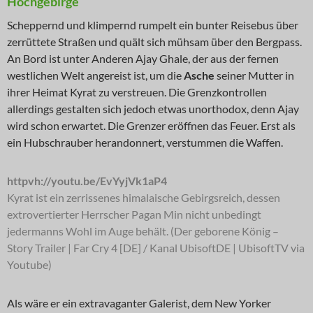
Hochgebirge
Scheppernd und klimpernd rumpelt ein bunter Reisebus über
zerrüttete Straßen und quält sich mühsam über den Bergpass.
An Bord ist unter Anderen Ajay Ghale, der aus der fernen
westlichen Welt angereist ist, um die
Asche
seiner Mutter in
ihrer Heimat Kyrat zu verstreuen. Die Grenzkontrollen
allerdings gestalten sich jedoch etwas unorthodox, denn Ajay
wird schon erwartet. Die Grenzer eröffnen das Feuer. Erst als
ein Hubschrauber herandonnert, verstummen die Waffen.
httpvh://youtu.be/EvYyjVk1aP4
Kyrat ist ein zerrissenes himalaische Gebirgsreich, dessen
extrovertierter Herrscher Pagan Min nicht unbedingt
jedermanns Wohl im Auge behält. (Der geborene König –
Story Trailer | Far Cry 4 [DE] / Kanal UbisoftDE | UbisoftTV via
Youtube)
Als wäre er ein extravaganter Galerist, dem New Yorker