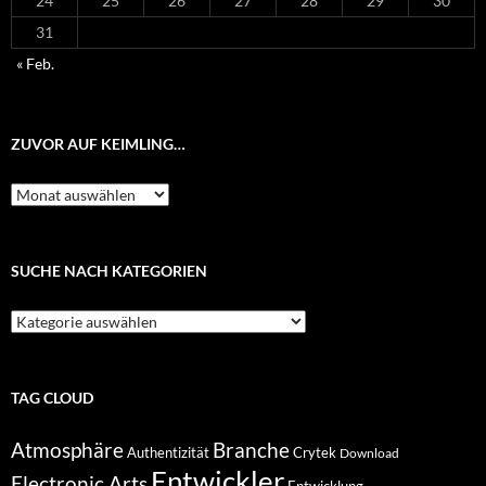
24
25
26
27
28
29
30
31
« Feb.
ZUVOR AUF KEIMLING…
Zuvor
auf
Keimling…
SUCHE NACH KATEGORIEN
Suche
nach
Kategorien
TAG CLOUD
Atmosphäre
Branche
Authentizität
Crytek
Download
Entwickler
Electronic Arts