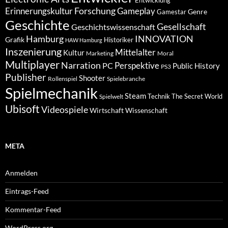
Entwicklung
Forschung
Gameplay
Erinnerungskultur
Genre
Gamestar
Geschichte
Gesellschaft
Geschichtswissenschaft
Hamburg
INNOVATION
Grafik
Historiker
HAW Hamburg
Inszenierung
Mittelalter
Kultur
Marketing
Moral
Multiplayer
Narration
PC
Perspektive
Public History
PS3
Publisher
Shooter
Rollenspiel
Spielebranche
Spielmechanik
Steam
Spielwelt
Technik
The Secret World
Ubisoft
Videospiele
Wissenschaft
Wirtschaft
META
Anmelden
Eintrags-Feed
Kommentar-Feed
WordPress.org