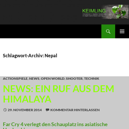
Zum
Inhalt
springen
Suchen
KEIMLING
PRIMÄR
MENÜ
Schlagwort-Archiv: Nepal
ACTIONSPIELE
,
NEWS
,
OPEN WORLD
,
SHOOTER
,
TECHNIK
NEWS: EIN RUF AUS DEM
HIMALAYA
29. NOVEMBER 2014
KOMMENTAR HINTERLASSEN
Far Cry 4 verlegt den Schauplatz ins asiatische