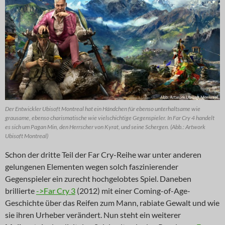
Der Entwickler Ubisoft Montreal hat ein Händchen für ebenso unterhaltsame wie
grausame, ebenso charismatische wie vielschichtige Gegenspieler. In Far Cry 4 handelt
es sich um Pagan Min, den Herrscher von Kyrat, und seine Schergen. (Abb.: Artwork
Ubisoft Montreal)
Schon der dritte Teil der Far Cry-Reihe war unter anderen
gelungenen Elementen wegen solch faszinierender
Gegenspieler ein zurecht hochgelobtes Spiel. Daneben
brillierte
->Far Cry 3
(2012) mit einer Coming-of-Age-
Geschichte über das Reifen zum Mann, rabiate Gewalt und wie
sie ihren Urheber verändert. Nun steht ein weiterer