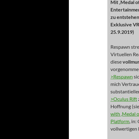
Mit ‚Medal o
Entertainmen
zu entstehen
Exklusive VR
25.9.2019)
Respawn stre
Virtuellen Re
diese
vollmu
vorgenommen,
>Respawn
si
mich Vertraue
substantielle
>Oculus Rift
Hoffnung (si
with ‚Medal o
Platform
, in
vollwertigen