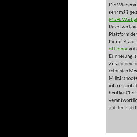
Die Wiederau
sehr mäßige z
MoH: Warfigh
Respawn legt,
Plattform der
für die Branc
of Honor
auf 
Erinnerung i
Zusammen m
reiht sich Me
Militärshoote
interessante 
heutige Chef 
verantwortlic
auf der Plat