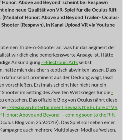
f Honor: Above and Beyond‘ scheint bei Respawn
t eine neue Qualität von VR-Spiel für die Oculus Rift
. (Medal of Honor: Above and Beyond Trailer- Oculus-
 Shooter (Respawn), in Kanal Upload VR via Youtube
bt einen Triple-A-Shooter an, was für das Segment der
alität wirklich eine bemerkenswerte Ansage ist. Hätte
ndig
e Ankündigung
->Electronic Arts
selbst
 hätte mich das eher skeptisch abwinken lassen. Dass
-
ch dafür selbst prominent aus der Deckung wagt, lässt
n vorschießen. Erstmals scheint hier nicht nur ein
r Shooter im Setting des Zweiten Weltkrieges für die
-
zu entstehen. Das offizielle Blog von Oculus nährt diese
ehe
->Respawn Entertainment Reveals the Future of VR
f Honor: Above and Beyond‘ – coming soon to the Rift
: Oculus Blog vom 25.9.2019). Das Spiel soll neben einer
 Kampagne auch mehrere Multiplayer-Modi aufweisen.