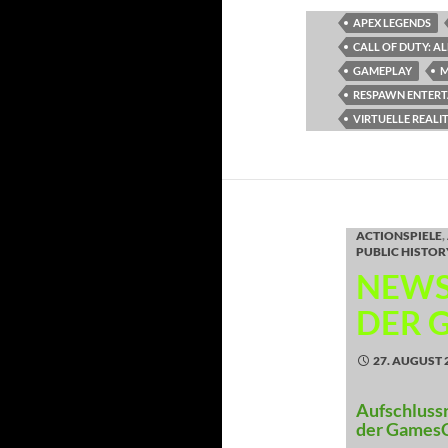
APEX LEGENDS
CALL OF DUTY: A
GAMEPLAY
M
RESPAWN ENTER
VIRTUELLE REALI
ACTIONSPIELE
,
PUBLIC HISTOR
NEWS
DER 
27. AUGUST 
Aufschluss
der Games