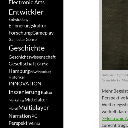
Electronic Arts
Entwickler
Entwicklung
Erinnerungskultur
Forschung
Gameplay
Genre
Gamestar
Geschichte
Geschichtswissenschaft
Gesellschaft
Grafik
Hamburg
HAW Hamburg
Unter dem Offiziel
Historiker
für die Marke ‚Meda
INNOVATION
Mehr Begeiste
Inszenierung
Kultur
Perspektive l
Mittelalter
Marketing
Weltkriegssh
Multiplayer
Moral
werkelt das 
Narration
PC
>Electronic A
Perspektive
PS3
zurecht trägt