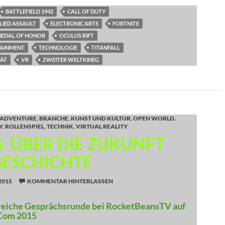
BATTLEFIELD 1942
CALL OF DUTY
LLIED ASSAULT
ELECTRONIC ARTS
FORTNITE
EDAL OF HONOR
OCULUS RIFT
TAINMENT
TECHNOLOGIE
TITANFALL
TÄT
VR
ZWEITER WELTKRIEG
ADVENTURE
,
BRANCHE
,
KUNST UND KULTUR
,
OPEN WORLD
,
Y
,
ROLLENSPIEL
,
TECHNIK
,
VIRTUAL REALITY
: ÜBER DIE ZUKUNFT
GESCHICHTE
2015
KOMMENTAR HINTERLASSEN
reiche Gesprächsrunde bei RocketBeansTV auf
Com 2015