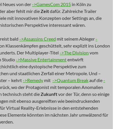
el Neues von der
->GamesCom 2015
in Köln zu
der aber fehlt mir die
Zeit
dafür. Zahlreiche Trailer
ele mit innovativen Konzepten oder Settings an, die
historischen Perspektive interessant wären.
reist bald
->Assassins Creed
mit seinem Ableger
-
von Klassenkämpfen geschüttelt, sehr explizit ins London
underts. Der Multiplayer-Titel
->The Division
vom
n Studio
->Massive Entertainment
entwirft
chichtlich eine dystopische Perspektive zum
ichen und staatlichen Zerfall einer Metropole. Und –
kter – kehrt
->Remedy
mit
->Quantum Break
auf die
-
rück, wo der Protagonist mit temporalen Anomalien
h technisch steht die
Zukunft
vor der Tür, denn so einige
ngen mit ebenso ausgereiften wie beeindruckenden
für Virtual Reality-Erlebnisse in den entstehenden
diese Elemente könnten im nächsten Jahr umwälzend für
werden.