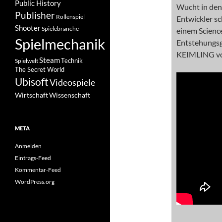
Public History
Wucht in den
Publisher
Rollenspiel
Entwickler s
Shooter
Spielebranche
einem Science
Spielmechanik
Entstehungsg
KEIMLING vo
Steam
Spielwelt
Technik
The Secret World
Ubisoft
Videospiele
Wissenschaft
Wirtschaft
META
Anmelden
Eintrags-Feed
Kommentar-Feed
WordPress.org