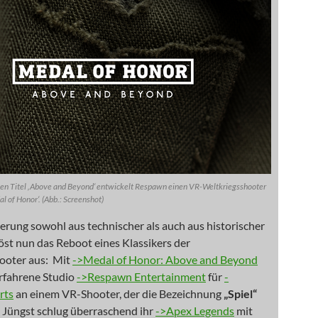
len Titel ‚Above and Beyond‘ entwickelt Respawn einen VR-Weltkriegsshooter
l of Honor‘. (Abb.: Screenshot)
rung sowohl aus technischer als auch aus historischer
öst nun das Reboot eines Klassikers der
ooter aus: Mit
->Medal of Honor: Above and Beyond
erfahrene Studio
->Respawn Entertainment
für
-
rts
an einem VR-Shooter, der die Bezeichnung
„Spiel“
. Jüngst schlug überraschend ihr
->Apex Legends
mit