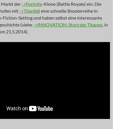
 Markt der
->Fortnite
-Klone (Battle Royale) ein. Die
chufen mit
->Titanfall
eine schnelle Shooterreihe in
-Fiction-Setting und haben selbst eine interessante
eschichte (siehe
->INNOVATION: Sturz der Titanen
, in
m 21.5.2014).