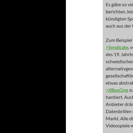
Es gäbe so vi
berichten, lei
kündigten Spi
auch aus der 
Zum Beispiel 
>Syndicate
, 
des 19. Jahrh
schwedische
alternativges
gesellschaftl
etwas abstra
>XBoxOne
zu
hantiert. Auc
Anbieter drä
Datenbrillen 
Markt. Alle 
Videospiele 