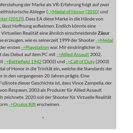
ferstehung der Marke als VR-Erfahrung folgt auf zwei
eithistorische Ableger (
->Medal of Honor (2010)
und
ter (2012)
). Dass EA diese Marke in die Hände von
 lässt Hoffnung aufkeimen. Endlich könnte eine
 Virtuellen Realität eine ähnlich einschneidende
Zäsur
he erzeugen, wie es seinerzeit 1999 der Shooter
->Medal
der ersten
->Playstation
war. Mir eindringlicher in
st das Debut auf dem PC mit
->Allied Assault
2002.
it
->Battlefield 1942
(2002) und
->Call of Duty
(2003)
dal of Honor in die Trinität ein, welche die Standards der
r in den vergangenen 20 Jahren prägte. Eine
Fußnote dieser Geschichte ist, dass Vince Zampella, der
von Respawn, 2003 als Producer für Allied Assault
h zeichnete. 2020 soll der Shooter für Virtuelle Realität
tform
->Oculus Rift
erscheinen.
*