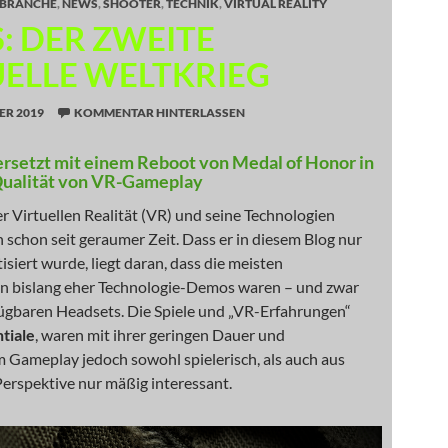
BRANCHE
,
NEWS
,
SHOOTER
,
TECHNIK
,
VIRTUAL REALITY
: DER ZWEITE
UELLE WELTKRIEG
ER 2019
KOMMENTAR HINTERLASSEN
rsetzt mit einem Reboot von Medal of Honor in
Qualität von VR-Gameplay
 Virtuellen Realität (VR) und seine Technologien
 schon seit geraumer Zeit. Dass er in diesem Blog nur
isiert wurde, liegt daran, dass die meisten
bislang eher Technologie-Demos waren – und zwar
fügbaren Headsets. Die Spiele und „VR-Erfahrungen“
tiale
, waren mit ihrer geringen Dauer und
 Gameplay jedoch sowohl spielerisch, als auch aus
Perspektive nur mäßig interessant.