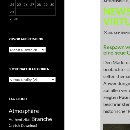
ACTIONSPIELE
,
24
25
26
27
28
29
30
NEWS
31
VIRT
« Feb.
28. SEPTEMB
ZUVOR AUF KEIMLING…
Respawn ve
Zuvor
eine neue 
auf
Keimling…
Den Markt der
beobachte ich
SUCHE NACH KATEGORIEN
selten themat
Suche
Anwendungen 
nach
Kategorien
auf allen ver
zeigten
Poten
TAG CLOUD
beschränktem
Atmosphäre
historischer 
Branche
Authentizität
Crytek
Download