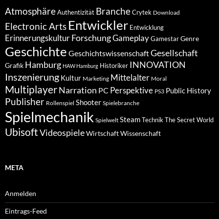
Atmosphäre
Branche
Authentizität
Crytek
Download
Entwickler
Electronic Arts
Entwicklung
Forschung
Gameplay
Erinnerungskultur
Genre
Gamestar
Geschichte
Gesellschaft
Geschichtswissenschaft
Hamburg
INNOVATION
Grafik
Historiker
HAW Hamburg
Inszenierung
Mittelalter
Kultur
Marketing
Moral
Multiplayer
Narration
PC
Perspektive
Public History
PS3
Publisher
Shooter
Rollenspiel
Spielebranche
Spielmechanik
Steam
Spielwelt
Technik
The Secret World
Ubisoft
Videospiele
Wissenschaft
Wirtschaft
META
Anmelden
Eintrags-Feed