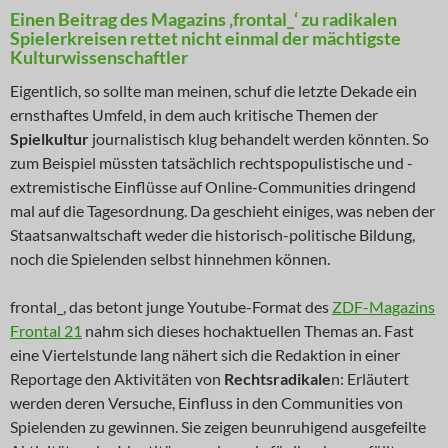
Einen Beitrag des Magazins ‚frontal_‘ zu radikalen
Spielerkreisen rettet nicht einmal der mächtigste
Kulturwissenschaftler
Eigentlich, so sollte man meinen, schuf die letzte Dekade ein
ernsthaftes Umfeld, in dem auch kritische Themen der
Spielkultur
journalistisch klug behandelt werden könnten. So
zum Beispiel müssten tatsächlich rechtspopulistische und -
extremistische Einflüsse auf Online-Communities dringend
mal auf die Tagesordnung. Da geschieht einiges, was neben der
Staatsanwaltschaft weder die historisch-politische Bildung,
noch die Spielenden selbst hinnehmen können.
frontal_, das betont junge Youtube-Format des
ZDF-Magazins
Frontal 21
nahm sich dieses hochaktuellen Themas an. Fast
eine Viertelstunde lang nähert sich die Redaktion in einer
Reportage den Aktivitäten von
Rechtsradikale
n: Erläutert
werden deren Versuche, Einfluss in den Communities von
Spielenden zu gewinnen. Sie zeigen beunruhigend ausgefeilte