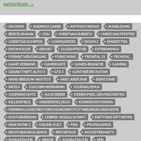
KOMMENTAR: Ein Schritt voran muss kein Fortschritt sein
weiterlesen
→
AKGWDS
ANDREAS GARBE
ANTIFASCHISMUS
AUSBILDUNG
BERTELSMANN
CDU
CHRISTIAN HUBERTS
CHRISTIAN PFEIFFER
CHRISTIAN SCHIFFER
COMMUNITIES
DOOM 3
EMSDETTEN
ENTWICKLER
ERFURT
EUGEN PFISTER
EXTREMISMUS
FORMATVERJÜNGUNG
FORSCHUNG
FRONTAL 21
FRONTAL_
GAME VERBAND
GAMERGATE
GAMES-BRANCHE
GAMING
GRAND THEFT AUTO 5
GTA 5
GÜNTHER BECKSTEIN
HANS-BREDOW-INSTITUT
HART ABER FAIR
IDENTITÄRE
INCELS
JOACHIM HERRMANN
JOURNALISMUS
JUGENDSCHUTZ
JULIA EBNER
KEINEN PIXEL DEN FASCHISTEN
KILLERSPIELE
KINDERSPIELZEUG
KONSERVATIVISMUS
KRIMINOLOGISCHES FORSCHUNGSINSTITUT NIEDERSACHSEN (KFN)
KULTURMEDIUM
LEIBNIZ-GESESLLSCHAFT
MATTHIAS DITTMEYER
MAX PAYNE 2
ONLINE-KULT
PISA
PROPAGANDA
RECHTSRADIKALISMUS
REPORTAGE
ROCKETBEANSTV
SCHULPOLITIK
SISSOR
SOZIALPOLITIK
SPD