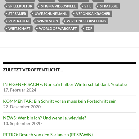
SPIELEKULTUR
STIGMA VIDEOSPIELE
STIL
STRATEGIE
STREAMER
UWE SCHÜNEMANN
VERONIKA KRACHER
VERTRAUEN
WINNENDEN
WIRKUNGSFORSCHUNG
WIRTSCHAFT
WORLD OF WARCRAFT
ZDF
ZULETZT VERÖFFENTLICHT…
IN EIGENER SACHE: Nur so’n halber Winterschlaf dank Youtube
17. Februar 2024
KOMMENTAR: Ein Schritt voran muss kein Fortschritt sein
22. Dezember 2020
NEWS: Wer bin ich? Und wenn ja, wieviele?
13. September 2020
RETRO: Besuch von den Sarianern (RESPAWN)