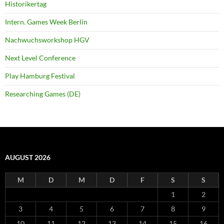
Historikertag
Intern. Games Week Berlin
Nachwuchsworkshop HGV
Next Level Conference
Play Hamburg Festival
Researching Games (DE)
AUGUST 2026
M
D
M
D
F
S
S
1
2
3
4
5
6
7
8
9
10
11
12
13
14
15
16