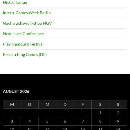
Historikertag
Intern. Games Week Berlin
Nachwuchsworkshop HGV
Next Level Conference
Play Hamburg Festival
Researching Games (DE)
AUGUST 2026
M
D
M
D
F
S
S
1
2
3
4
5
6
7
8
9
10
11
12
13
14
15
16