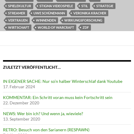
SPIELEKULTUR
STIGMA VIDEOSPIELE
STIL
STRATEGIE
STREAMER
UWE SCHÜNEMANN
VERONIKA KRACHER
VERTRAUEN
WINNENDEN
WIRKUNGSFORSCHUNG
WIRTSCHAFT
WORLD OF WARCRAFT
ZDF
ZULETZT VERÖFFENTLICHT…
IN EIGENER SACHE: Nur so’n halber Winterschlaf dank Youtube
17. Februar 2024
KOMMENTAR: Ein Schritt voran muss kein Fortschritt sein
22. Dezember 2020
NEWS: Wer bin ich? Und wenn ja, wieviele?
13. September 2020
RETRO: Besuch von den Sarianern (RESPAWN)