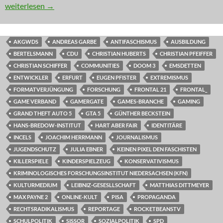
KOMMENTAR: Ein Schritt voran muss kein Fortschritt sein
weiterlesen
→
AKGWDS
ANDREAS GARBE
ANTIFASCHISMUS
AUSBILDUNG
BERTELSMANN
CDU
CHRISTIAN HUBERTS
CHRISTIAN PFEIFFER
CHRISTIAN SCHIFFER
COMMUNITIES
DOOM 3
EMSDETTEN
ENTWICKLER
ERFURT
EUGEN PFISTER
EXTREMISMUS
FORMATVERJÜNGUNG
FORSCHUNG
FRONTAL 21
FRONTAL_
GAME VERBAND
GAMERGATE
GAMES-BRANCHE
GAMING
GRAND THEFT AUTO 5
GTA 5
GÜNTHER BECKSTEIN
HANS-BREDOW-INSTITUT
HART ABER FAIR
IDENTITÄRE
INCELS
JOACHIM HERRMANN
JOURNALISMUS
JUGENDSCHUTZ
JULIA EBNER
KEINEN PIXEL DEN FASCHISTEN
KILLERSPIELE
KINDERSPIELZEUG
KONSERVATIVISMUS
KRIMINOLOGISCHES FORSCHUNGSINSTITUT NIEDERSACHSEN (KFN)
KULTURMEDIUM
LEIBNIZ-GESESLLSCHAFT
MATTHIAS DITTMEYER
MAX PAYNE 2
ONLINE-KULT
PISA
PROPAGANDA
RECHTSRADIKALISMUS
REPORTAGE
ROCKETBEANSTV
SCHULPOLITIK
SISSOR
SOZIALPOLITIK
SPD