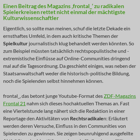
Einen Beitrag des Magazins ‚frontal_‘ zu radikalen
Spielerkreisen rettet nicht einmal der mächtigste
Kulturwissenschaftler
Eigentlich, so sollte man meinen, schuf die letzte Dekade ein
ernsthaftes Umfeld, in dem auch kritische Themen der
Spielkultur
journalistisch klug behandelt werden könnten. So
zum Beispiel müssten tatsächlich rechtspopulistische und -
extremistische Einflüsse auf Online-Communities dringend
mal auf die Tagesordnung. Da geschieht einiges, was neben der
Staatsanwaltschaft weder die historisch-politische Bildung,
noch die Spielenden selbst hinnehmen können.
frontal_, das betont junge Youtube-Format des
ZDF-Magazins
Frontal 21
nahm sich dieses hochaktuellen Themas an. Fast
eine Viertelstunde lang nähert sich die Redaktion in einer
Reportage den Aktivitäten von
Rechtsradikale
n: Erläutert
werden deren Versuche, Einfluss in den Communities von
Spielenden zu gewinnen. Sie zeigen beunruhigend ausgefeilte