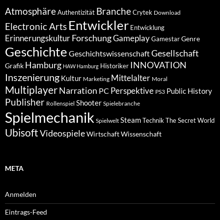
Atmosphäre
Branche
Authentizität
Crytek
Download
Entwickler
Electronic Arts
Entwicklung
Forschung
Gameplay
Erinnerungskultur
Genre
Gamestar
Geschichte
Gesellschaft
Geschichtswissenschaft
Hamburg
INNOVATION
Grafik
Historiker
HAW Hamburg
Inszenierung
Mittelalter
Kultur
Marketing
Moral
Multiplayer
Narration
PC
Perspektive
Public History
PS3
Publisher
Shooter
Rollenspiel
Spielebranche
Spielmechanik
Steam
Spielwelt
Technik
The Secret World
Ubisoft
Videospiele
Wissenschaft
Wirtschaft
META
Anmelden
Eintrags-Feed